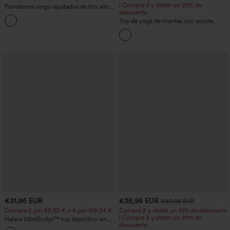
| Compra 3 y obtén un 20% de
Pantalones cargo ajustados de tiro alto
descuento
con múltiples bolsillos y cremallera con
+10
botones
Top de yoga de tirantes con escote
redondo, fruncido y tacto fresco -
UPF50+
€31,95 EUR
€35,95 EUR
€40,95 EUR
Compra 2 por 52,62 € o 4 por 105,24 €.
Compra 2 y obtén un 10% de descuento
| Compra 3 y obtén un 20% de
Halara UltraSculpt™ top deportivo sin
descuento
mangas con escote redondo y bajo