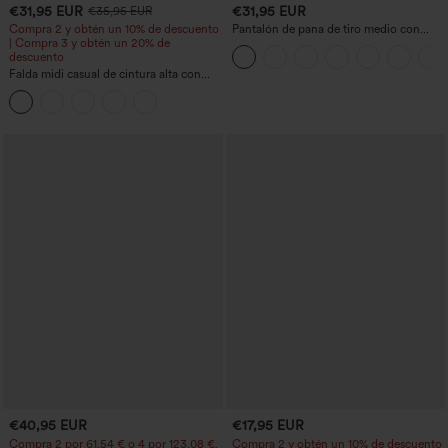
€31,95 EUR
€31,95 EUR
€35,95 EUR
Compra 2 y obtén un 10% de descuento
Pantalón de pana de tiro medio con
| Compra 3 y obtén un 20% de
cremallera
descuento
Falda midi casual de cintura alta con
control abdominal, fruncida, bajo curvo,
2 en 1 en forro polar y PU
€40,95 EUR
€17,95 EUR
Compra 2 por 61,54 € o 4 por 123,08 €.
Compra 2 y obtén un 10% de descuento