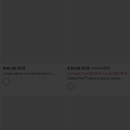
€40,95 EUR
€35,95 EUR
€44,95 EUR
Jersey casual con escote barco y
Compra 2 por 61,54 € o 4 por 123,08 €.
mangas murciélago
Halara Flex™ jeans bootcut casual
+1
lavados, de talle alto y con bolsillos