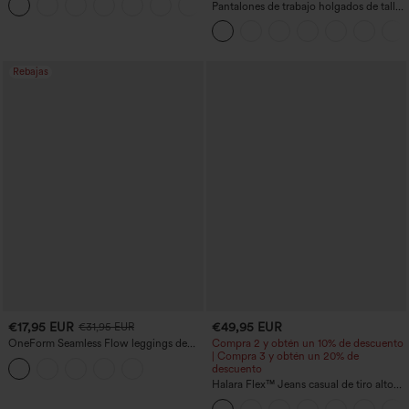
+11
curvo
Pantalones de trabajo holgados de talle
medio con bolsillos y pernera estilo
barril
Rebajas
€17,95 EUR
€49,95 EUR
€31,95 EUR
OneForm Seamless Flow leggings de
Compra 2 y obtén un 10% de descuento
yoga de talle alto con control abdominal
| Compra 3 y obtén un 20% de
y realce de glúteos
descuento
Halara Flex™ Jeans casual de tiro alto
con control abdominal, pernera ancha y