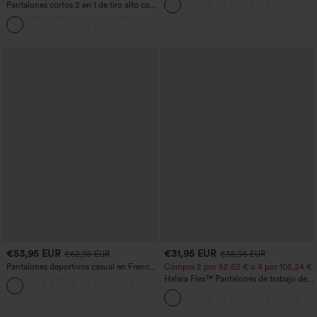
Pantalones cortos 2 en 1 de tiro alto con
abdomen y realce de glúteos
bolsillo interior y trasero
+25
€53,95 EUR
€31,95 EUR
€62,95 EUR
€35,95 EUR
Pantalones deportivos casual en French
Compra 2 por 52,62 € o 4 por 105,24 €.
terry con estampado denim, tiro medio,
Halara Flex™ Pantalones de trabajo de
estilo jeans y bolsillos
talle alto, moldeadores del cuerpo, que
estilizan la cintura, con bolsillos, de
pierna ancha en micro‑waffle