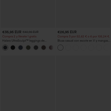
€35,95 EUR
€26,95 EUR
€40,95 EUR
Compra 2 y llévate 1 gratis
Compra 3 por 52,62 € o 6 por 105,24 €.
Halara UltraSculpt™ leggings de
Blusa casual con escote en V y mangas
entrenamiento moldeadores de talle alto
cortas abullonadas
+11
con fruncido trasero que realza los
glúteos, control de abdomen y bolsillos