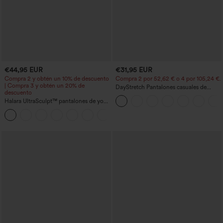
€44,95 EUR
€31,95 EUR
Compra 2 y obtén un 10% de descuento
Compra 2 por 52,62 € o 4 por 105,24 €.
| Compra 3 y obtén un 20% de
DayStretch Pantalones casuales de
descuento
cintura alta con pernera tipo barril y
Halara UltraSculpt™ pantalones de yoga
bolsillos
holgados de talle alto con control
abdominal, rayas color block y bolsillos