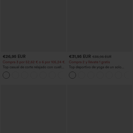
€26,95 EUR
€31,95 EUR
€35,95 EUR
Compra 3 por 52,62 € o 6 por 105,24 €.
Compra 2 y llévate 1 gratis
Top casual de corte relajado con cuello
Top deportivo de yoga de un solo
redondo y mangas murciélago.
hombro, manga larga con agujero para
+1
el pulgar, dobladillo curvo estilo high-
low (frente más corto, espalda más
larga), de secado rápido, con sujetador
incorporado