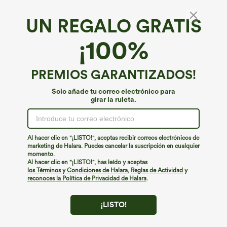
UN REGALO GRATIS
Patitoff™ Flow*
¡100%
Patitoff™ Flow Joggers resistentes al pelaje
lisos de cintura alta con cordón y bolsillo
lateral de talla grande de longitud entero
4.2
(
44
)
PREMIOS GARANTIZADOS!
€40,95 EUR
Solo añade tu correo electrónico para
girar la ruleta.
Al hacer clic en "¡LISTO!", aceptas recibir correos electrónicos de
marketing de Halara. Puedes cancelar la suscripción en cualquier
momento.
Al hacer clic en "¡LISTO!", has leído y aceptas
los Términos y Condiciones de Halara
,
Reglas de Actividad
y
reconoces la Política de Privacidad de Halara
.
¡LISTO!