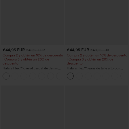
€44,95 EUR
€44,95 EUR
€49,95 EUR
€49,95 EUR
Compra 2 y obtén un 10% de descuento
Compra 2 y obtén un 10% de descuento
| Compra 3 y obtén un 20% de
| Compra 3 y obtén un 20% de
descuento
descuento
Halara Flex™ overol casual de denim
Halara Flex™ jeans de talle alto con
lavado con escote en V y bolsillos
bolsillos, dobladillo enrollado, pierna
+1
ancha y efecto lavado, estilo casual