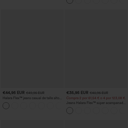
bolsillos
€44,95 EUR
€35,95 EUR
€49,95 EUR
€40,95 EUR
Halara Flex™ jeans casual de talle alto
Compra 2 por 61,54 € o 4 por 123,08 €.
con bolsillos, pierna recta y lavados
Jeans Halara Flex™ súper acampanado
+3
elástico lavado bolsillo cruzado tiro alto