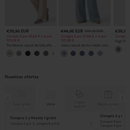
€35,95 EUR
€44,95 EUR
€35,95
€49,95 EUR
Compra 2 por 61,54 € o 4 por
Compra 2 por 61,54 € o 4 por
Compra 2 y
123,08 €.
123,08 €.
High Wais
Pantalones casual de talle alto y
Jeans casual de tiro medio con
Straight 
pierna recta con tacto de lino y
cordón y bolsillos
+5
bolsillos
Nuestras ofertas
Cupón
is
Venta
Regalos gratis
Envío gratis
especial
Compra 2 y llévat
Compra 3 y llévate 1 gratis
Compra 3 por 2, Co
Compra 4 por 3, compra 8 por 6
Compra 9 por 6