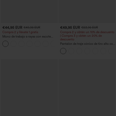
€44,95 EUR
€49,95 EUR
€49,95 EUR
€53,95 EUR
Compra 2 y llévate 1 gratis
Compra 2 y obtén un 10% de descuento
| Compra 3 y obtén un 20% de
Mono de trabajo a rayas con escote
descuento
barco, sin mangas, lazo lateral, tacto
+8
Cool Touch y bolsillos - Edición Easy
Pantalón de traje cónico de tiro alto con
Peezy
bolsillos