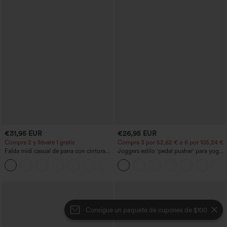
€31,95 EUR
€26,95 EUR
Compra 2 y llévate 1 gratis
Compra 3 por 52,62 € o 6 por 105,24 €.
Falda midi casual de pana con cintura
Joggers estilo 'pedal pusher' para yoga
media y bolsillo lateral frontal con
de talle alto, fruncidos y jaspeados, con
+1
solapa
bolsillos
Consigue un paquete de cupones de $100