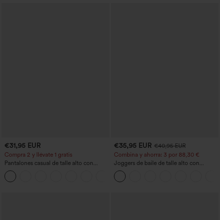
€31,95 EUR
€35,95 EUR
€40,95 EUR
Compra 2 y llévate 1 gratis
Combina y ahorra: 3 por 88,30 €
Pantalones casual de talle alto con
Joggers de baile de talle alto con
cordón, pernera ancha, en mezcla de
cordón, fruncidos, corte cónico, secado
+5
lino y con bolsillos
rápido, tacto fresco y bolsillos - UPF40+