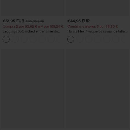
€31,95 EUR
€44,95 EUR
€35,95 EUR
Compra 2 por 52,62 € o 4 por 105,24 €.
Combina y ahorra: 3 por 88,30 €
Leggings SoCinched entrenamiento
Halara Flex™ vaqueros casual de talle
moldeador abdomen bolsillo lateral tiro
alto con bolsillos, estilo baggy de pierna
+16
alto
ancha, efecto lavado