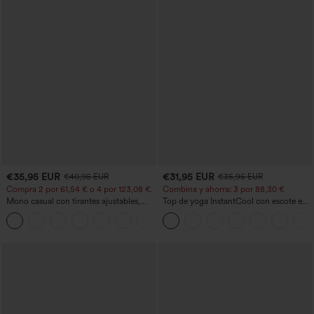
€35,95 EUR
€31,95 EUR
€40,95 EUR
€35,95 EUR
Compra 2 por 61,54 € o 4 por 123,08 €.
Combina y ahorra: 3 por 88,30 €
Mono casual con tirantes ajustables,
Top de yoga InstantCool con escote en
fruncidos, pierna ancha, tejido jaspeado
U y bajo curvado - UPF50+
+10
y bolsillos - Easy Peezy