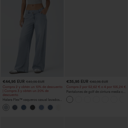
€44,95 EUR
€35,95 EUR
€49,95 EUR
€40,95 EUR
Compra 2 y obtén un 10% de descuento
Compra 2 por 52,62 € o 4 por 105,24 €.
| Compra 3 y obtén un 20% de
Pantalones de golf de cintura media con
descuento
cordón, dobladillo curvo, secado rápido,
Halara Flex™ vaqueros casual lavados
de corte cónico y con bolsillos - UPF40+
asimétricos de tiro bajo con bolsillos
+5
con cremallera, corte baggy y pierna
ancha