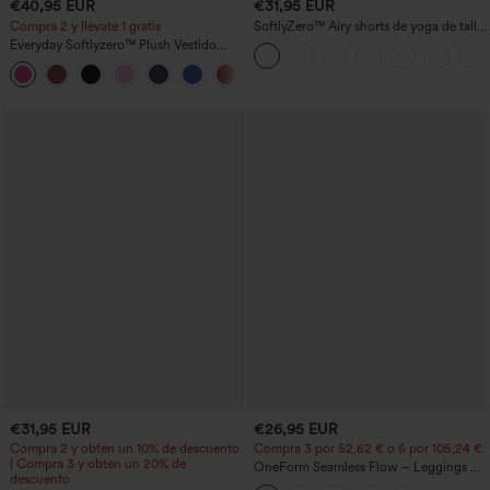
€40,95 EUR
€31,95 EUR
Compra 2 y llévate 1 gratis
SoftlyZero™ Airy shorts de yoga de talle
alto, fruncidos, InstantCool, 3'' con
Everyday Softlyzero™ Plush Vestido
bolsillos
deportivo sin espalda 2 en 1
+29
acampanado -Wannabe -Easy Peezy
€31,95 EUR
€26,95 EUR
Compra 2 y obtén un 10% de descuento
Compra 3 por 52,62 € o 6 por 105,24 €.
| Compra 3 y obtén un 20% de
OneForm Seamless Flow – Leggings de
descuento
yoga sin costuras, tiro medio, control de