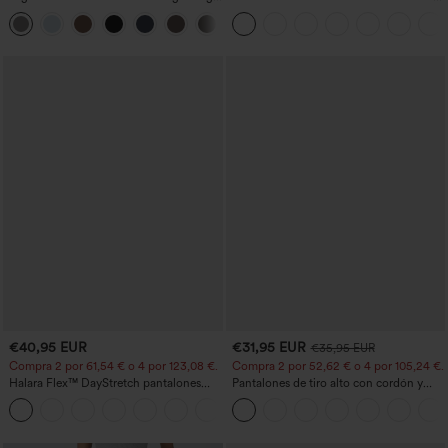
Work Pants
tiro alto ligeramente acampanados con
+23
bolsillos
€40,95 EUR
€31,95 EUR
€35,95 EUR
Compra 2 por 61,54 € o 4 por 123,08 €.
Compra 2 por 52,62 € o 4 por 105,24 €.
Halara Flex™ DayStretch pantalones
Pantalones de tiro alto con cordón y
acampanados de trabajo de tiro medio
bolsillos, pernera ancha, holgados y de
+12
con bolsillo lateral con cremallera
estilo casual con tacto de lino.