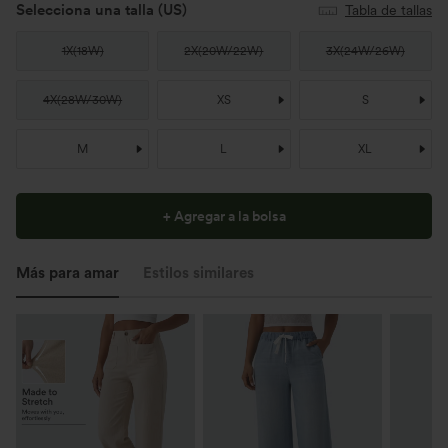
Selecciona una talla
(US)
Tabla de tallas
1X
(
18W
)
2X
(
20W/22W
)
3X
(
24W/26W
)
4X
(
28W/30W
)
XS
S
M
L
XL
+ Agregar a la bolsa
Más para amar
Estilos similares