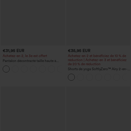
€31,95 EUR
€35,95 EUR
Achetez-en 2, le 3e est offert
Achetez-en 2 et bénéficiez de 10 % de
réduction | Achetez-en 3 et bénéficiez
Pantalon décontracté taille haute à
de 20 % de réduction
cordon, coupe large en mélange de lin,
+5
avec poches
Shorts de yoga SoftlyZero™ Airy 2-en-1
InstantCool, super taille haute, 7" avec
poches