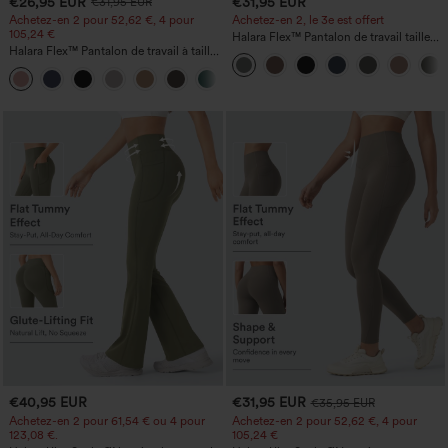
€26,95 EUR
€31,95 EUR
€31,95 EUR
Achetez-en 2 pour 52,62 €, 4 pour
Achetez-en 2, le 3e est offert
105,24 €
Halara Flex™ Pantalon de travail taille
Halara Flex™ Pantalon de travail à taille
haute avec poche latérale arrière et
haute, jambe large, avec poches, en
légère coupe évasée
+21
maille gaufrée
€40,95 EUR
€31,95 EUR
€35,95 EUR
Achetez-en 2 pour 61,54 € ou 4 pour
Achetez-en 2 pour 52,62 €, 4 pour
123,08 €.
105,24 €