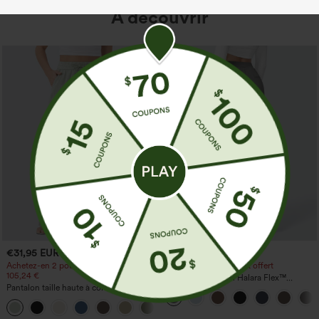
À découvrir
€31,95 EUR
€35,95 EUR
€35,95 EUR
Achetez-en 2 pour 52,62 €, 4 pour
Achetez-en 2, le 3e est offert
105,24 €
Pantalon de travail Halara Flex™
Pantalon taille haute à cordon avec
DayStretch à taille haute, avec poches et
poches, jambe large et coupe ample,
coupe droite
+15
style décontracté, effet lin