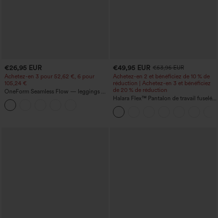
€26,95 EUR
€49,95 EUR
€53,95 EUR
Achetez-en 3 pour 52,62 €, 6 pour
Achetez-en 2 et bénéficiez de 10 % de
105,24 €
réduction | Achetez-en 3 et bénéficiez
de 20 % de réduction
OneForm Seamless Flow — leggings de
yoga sans coutures, taille mi-haute, effet
Halara Flex™ Pantalon de travail fuselé,
gainant pour le ventre et liftant pour les
uni, taille haute, avec poches
fesses