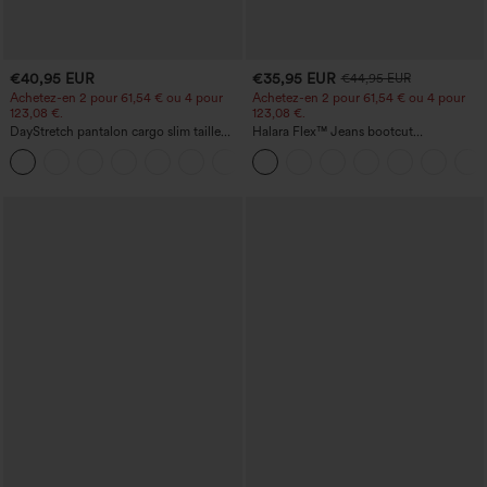
€40,95 EUR
€35,95 EUR
€44,95 EUR
Achetez-en 2 pour 61,54 € ou 4 pour
Achetez-en 2 pour 61,54 € ou 4 pour
123,08 €.
123,08 €.
DayStretch pantalon cargo slim taille
Halara Flex™ Jeans bootcut
haute, poches zippées, uni
décontractés taille haute, effet délavé,
+10
avec poches