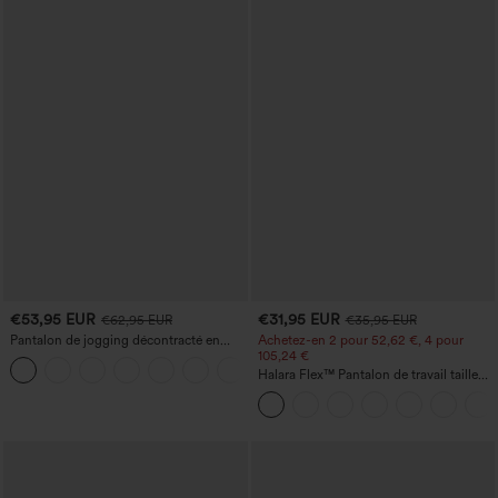
€53,95 EUR
€31,95 EUR
€62,95 EUR
€35,95 EUR
Pantalon de jogging décontracté en
Achetez-en 2 pour 52,62 €, 4 pour
French terry à imprimé denim, taille mi-
105,24 €
haute, style jean, avec poches
Halara Flex™ Pantalon de travail taille
haute sculptant la silhouette, gainant la
taille, avec poches, jambe large en
micro-gaufre