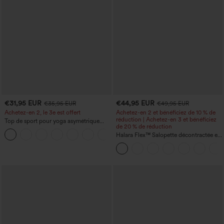
€31,95 EUR
€44,95 EUR
€35,95 EUR
€49,95 EUR
Achetez-en 2, le 3e est offert
Achetez-en 2 et bénéficiez de 10 % de
réduction | Achetez-en 3 et bénéficiez
Top de sport pour yoga asymétrique
de 20 % de réduction
(une épaule) à manches longues avec
+6
ouverture pour le pouce, ourlet arrondi
Halara Flex™ Salopette décontractée en
haut-bas, séchage rapide, soutien-gorge
denim lavé à encolure en V avec poche
intégré.