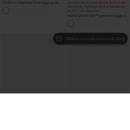
OneForm Seamless Flow legging de
Achetez-en 2 et bénéficiez de 10 % de
yoga taille haute, gainant pour le ventre
réduction | Achetez-en 3 et bénéficiez
et effet rehausseur de fesses
de 20 % de réduction
Halara UltraSculpt™ pantalon baggy de
yoga taille haute à effet gainant pour le
ventre, à rayures color block, avec
poches
OBtenez un lot de coupons de 100 $
€22,95 EUR
€35,95 EUR
1 acheté, 1 offert
Achetez-en 2 pour 61,54 € ou 4 pour
123,08 €.
Haut décontracté à encolure carrée et