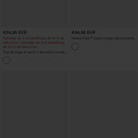
€24,95 EUR
€44,95 EUR
Achetez-en 2 et bénéficiez de 10 % de
Halara Flex™ Jeans cargo décontractés
réduction | Achetez-en 3 et bénéficiez
taille mi-haute, jambes droites, avec
de 20 % de réduction
poches
Top de yoga et sport à encolure ronde,
manches courtes, à fronces, effet
+11
rafraîchissant au toucher - UPF50+