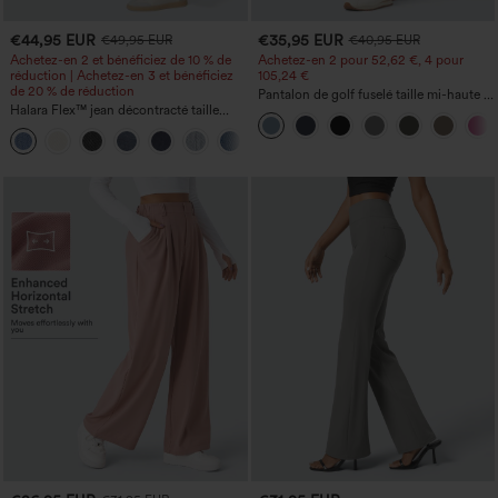
€44,95 EUR
€35,95 EUR
€49,95 EUR
€40,95 EUR
Achetez-en 2 et bénéficiez de 10 % de
Achetez-en 2 pour 52,62 €, 4 pour
réduction | Achetez-en 3 et bénéficiez
105,24 €
de 20 % de réduction
Pantalon de golf fuselé taille mi-haute à
Halara Flex™ jean décontracté taille
cordon, ourlet incurvé, séchage rapide,
haute, large, avec poches, ourlet
avec poches — UPF40+
+1
retroussé et effet délavé