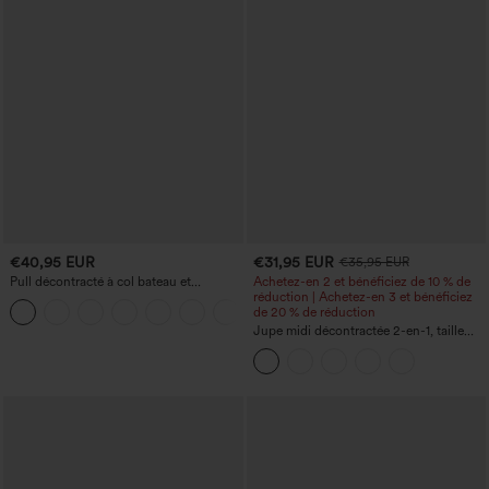
€40,95 EUR
€31,95 EUR
€35,95 EUR
Pull décontracté à col bateau et
Achetez-en 2 et bénéficiez de 10 % de
manches chauve-souris
réduction | Achetez-en 3 et bénéficiez
+1
de 20 % de réduction
Jupe midi décontractée 2-en-1, taille
haute à effet gainant, froncée avec
ourlet arrondi, en polaire et PU