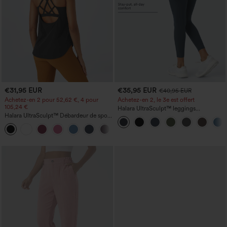
€31,95 EUR
€35,95 EUR
€40,95 EUR
Achetez-en 2 pour 52,62 €, 4 pour
Achetez-en 2, le 3e est offert
105,24 €
Halara UltraSculpt™ leggings
Halara UltraSculpt™ Débardeur de sport
d'entraînement taille haute — fronces
à col rond et ourlet arrondi
liftantes pour le fessier, maintien gainant
+11
du ventre et poche