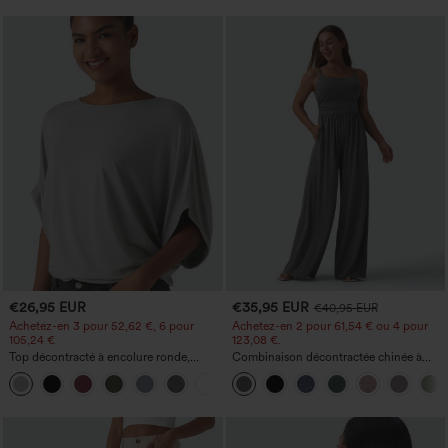
€26,95 EUR
€35,95 EUR
€40,95 EUR
Achetez-en 3 pour 52,62 €, 6 pour
Achetez-en 2 pour 61,54 € ou 4 pour
105,24 €
123,08 €.
Top décontracté à encolure ronde,
Combinaison décontractée chinée à
manches chauve-souris et coupe ample
bretelles réglables, fronces et jambes
+1
larges, avec poches — facile comme
tout