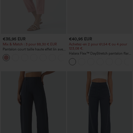
€35,95 EUR
€40,95 EUR
Mix & Match : 3 pour 88,30 € EUR
Achetez-en 2 pour 61,54 € ou 4 pour
123,08 €.
Pantalon court taille haute effet lin avec
poche zippée
Halara Flex™ DayStretch pantalon flare
+7
de travail, taille mi-haute, poche latérale
zippée