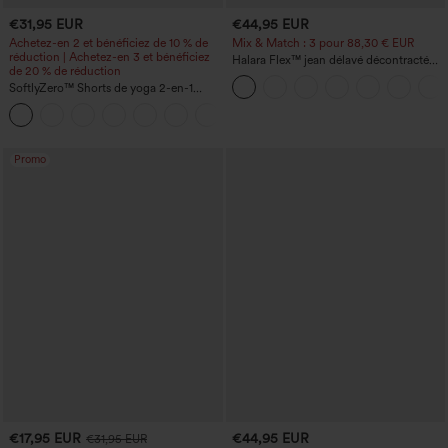
€31,95 EUR
€44,95 EUR
Achetez-en 2 et bénéficiez de 10 % de
Mix & Match : 3 pour 88,30 € EUR
réduction | Achetez-en 3 et bénéficiez
Halara Flex™ jean délavé décontracté
de 20 % de réduction
taille haute à poches, coupe baggy à
SoftlyZero™ Shorts de yoga 2-en-1
jambe large
InstantCool, super taille haute, aérés, 5''
+20
avec poches — longueur allongée
Promo
€17,95 EUR
€44,95 EUR
€31,95 EUR