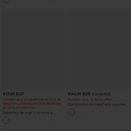
Longueur allongée
€17,95 EUR
€44,95 EUR
€49,95 EUR
Achetez-en 2 et bénéficiez de 10 % de
Achetez-en 2, le 3e est offert
réduction | Achetez-en 3 et bénéficiez
Combinaison de travail sans manches à
de 20 % de réduction
encolure bateau, côtés noués, toucher
Débardeur de yoga à col rond, à
frais, rayée, avec poches — Édition Easy
fronces, effet rafraîchissant - UPF50+
Peezy
+16