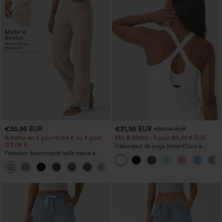
€35,95 EUR
€31,95 EUR
€35,95 EUR
Achetez-en 2 pour 61,54 € ou 4 pour
Mix & Match : 3 pour 88,30 € EUR
123,08 €.
Débardeur de yoga InstantCool à
Pantalon décontracté taille haute à
encolure en U et ourlet arrondi –
jambe droite, effet lin, avec poches
UPF50+
+5