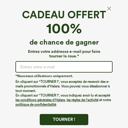
CADEAU OFFERT
100%
de chance de gagner
Entrez votre addresse e-mail pour faire
tourner la roue.*
Oops!
Nous ne semblons pas pouvoir trouver la page que
*Nouveaux utilisateurs uniquement.
vous recherchez.
En cliquant sur "TOURNER !", vous acceptez de recevoir des e-
mails promotionnels d'Halara. Vous pouvez vous désabonner à
tout moment.
Acheter plus
En cliquant sur "TOURNER !", vous indiquez avoir lu et accepté
les conditions générales d'Halara
,
les règles de l'activité
et notre
politique de confidentialité
.
TOURNER !