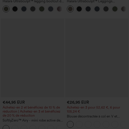
Halara UltraSculpt™ legging bootcut de
Halara UltraSculpt™ Leggings
yoga taille haute — fronces liftantes au
d'entraînement sculptants taille haute,
+11
niveau des fesses, maintien du ventre,
effet ventre plat, avec poche
poche, effet sculptant
€44,95 EUR
€26,95 EUR
Achetez-en 2 et bénéficiez de 10 % de
Achetez-en 3 pour 52,62 €, 6 pour
réduction | Achetez-en 3 et bénéficiez
105,24 €
de 20 % de réduction
Blouse décontractée à col en V et
SoftlyZero™ Airy - mini robe active de
manches courtes bouffantes
danse 2-en-1 à effet "Cool Touch" avec
+9
poches — Édition Easy Peezy —