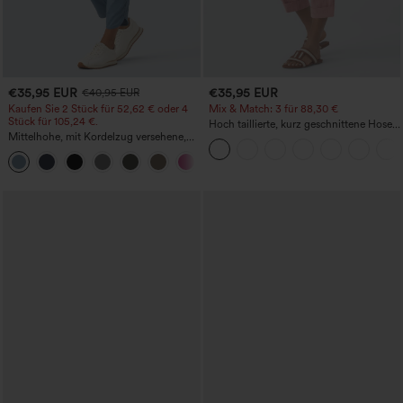
€35,95 EUR
€35,95 EUR
€40,95 EUR
Kaufen Sie 2 Stück für 52,62 € oder 4
Mix & Match: 3 für 88,30 €
Stück für 105,24 €.
Hoch taillierte, kurz geschnittene Hose
Mittelhohe, mit Kordelzug versehene,
mit Reißverschlusstasche in Leinenoptik
schnelltrocknende Golfhose mit schmal
+2
zulaufendem Schnitt, abgerundetem
Saum und Taschen – UPF 40+