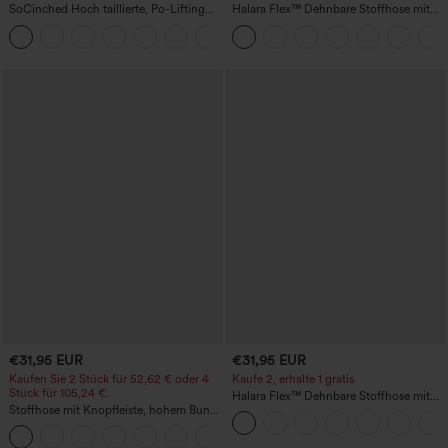
SoCinched Hoch taillierte, Po-Lifting
Halara Flex™ Dehnbare Stoffhose mit
7/8-Trainingsleggings mit
hohem Bund, Waffelmuster,
+16
Bauchkontrolle und Seitentaschen
Seitentaschen und weitem Bein
€31,95 EUR
€31,95 EUR
Kaufen Sie 2 Stück für 52,62 € oder 4
Kaufe 2, erhalte 1 gratis
Stück für 105,24 €.
Halara Flex™ Dehnbare Stoffhose mit
Stoffhose mit Knopfleiste, hohem Bund,
hohem Bund und Seitentasche hinten
mehreren Taschen und geradem Bein
+23