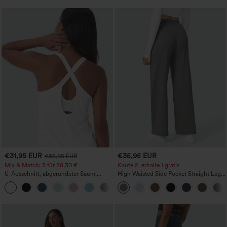
€31,95 EUR
€35,95 EUR
€35,95 EUR
Mix & Match: 3 für 88,30 €
Kaufe 2, erhalte 1 gratis
U-Ausschnitt, abgerundeter Saum,
High Waisted Side Pocket Straight Leg
InstantCool Yoga-Trägertop – UPF50+
Work Pants