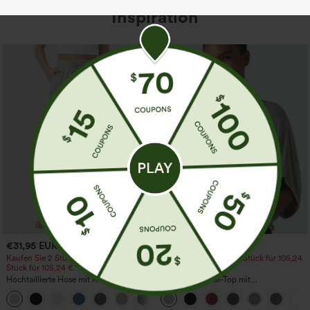
Inspiration
€31,95 EUR
€26,95 EUR
€35,95 EUR
Kaufen Sie 2 Stück für 52,62 € oder 4
3 Stück für 52,62 €, 6 Stück für 105,24
Stück für 105,24 €.
€
Hochtaillierte Hose mit Kordelzug und
Lockeres Casual-Top mit
Taschen, weitem Bein, lässig und locker
Rundhalsausschnitt und
+15
in Leinenoptik
Fledermausärmeln