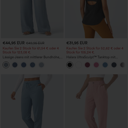
€44,95 EUR
€31,95 EUR
€49,95 EUR
Kaufen Sie 2 Stück für 61,54 € oder 4
Kaufen Sie 2 Stück für 52,62 € oder 4
Stück für 123,08 €.
Stück für 105,24 €.
Lässige Jeans mit mittlerer Bundhöhe,
Halara UltraSculpt™ Tanktop mit
Kordelzug und Taschen
Rundhalsausschnitt und
geschwungenem Saum