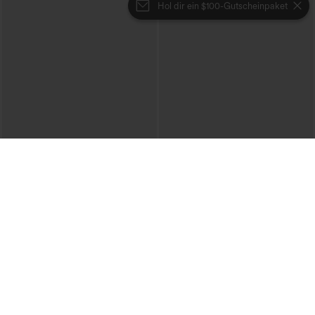
Hol dir ein $100-Gutscheinpaket
€17,95 EUR
€53,95 EUR
€62,95 EUR
Beim Kauf von 2 Stück 10 % Rabatt |
Mid-Rise-Sweatpants im Denim-Print
Beim Kauf von 3 Stück 20 % Rabatt
aus French Terry, lässig, mit Taschen
Rundhals, gerafftes Yoga-Tanktop mit
Cool-Touch-Effekt – UPF50+
+16