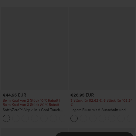
€44,95 EUR
€26,95 EUR
Beim Kauf von 2 Stück 10 % Rabatt |
3 Stück für 52,62 €, 6 Stück für 105,24
Beim Kauf von 3 Stück 20 % Rabatt
€
SoftlyZero™ Airy 2-in-1 Cool-Touch
Legere Bluse mit V-Ausschnitt und
Mini-Active-Tanzkleid mit Taschen -
kurzen Puffärmeln
+9
Easy Peezy Edition - längere Länge