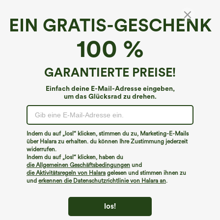
EIN GRATIS-GESCHENK
100 %
GARANTIERTE PREISE!
Einfach deine E-Mail-Adresse eingeben,
um das Glücksrad zu drehen.
Hoppla!
Wir können die von Ihnen gesuchte Seite nicht
Indem du auf „los!“ klicken, stimmen du zu, Marketing-E-Mails
finden.
über Halara zu erhalten. du können Ihre Zustimmung jederzeit
widerrufen.
Indem du auf „los!“ klicken, haben du
Mehr einkaufen
die Allgemeinen Geschäftsbedingungen
und
die Aktivitätsregeln von Halara
gelesen und stimmen ihnen zu
und
erkennen die Datenschutzrichtlinie von Halara an
.
los!