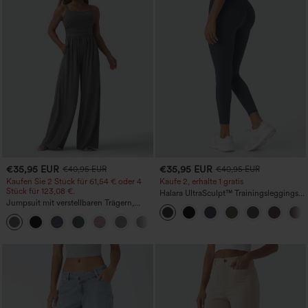
€35,95 EUR
€35,95 EUR
€40,95 EUR
€40,95 EUR
Kaufen Sie 2 Stück für 61,54 € oder 4
Kaufe 2, erhalte 1 gratis
Stück für 123,08 €.
Halara UltraSculpt™ Trainingsleggings
Jumpsuit mit verstellbaren Trägern,
mit hohem Bund – raffende Push-up-
gerafftem Detail, weitem Bein und
Po-Form, Bauchkontrolle, Taschen und
+10
meliertem Stoff, lässig, mit Taschen -
formende Passform
Easy Peezy