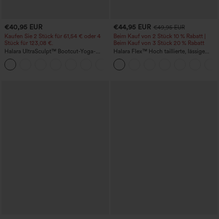
€40,95 EUR
€44,95 EUR
€49,95 EUR
Kaufen Sie 2 Stück für 61,54 € oder 4
Beim Kauf von 2 Stück 10 % Rabatt |
Stück für 123,08 €.
Beim Kauf von 3 Stück 20 % Rabatt
Halara UltraSculpt™ Bootcut-Yoga-
Halara Flex™ Hoch taillierte, lässige
Leggings mit hohem Bund, gerafftem
Jeans mit Taschen, umgekrempeltem
+11
Po zur Hebung, bauchformend und mit
Saum, weitem Bein und verwaschenem
Taschen
Finish