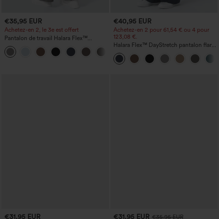
€35,95 EUR
€40,95 EUR
Achetez-en 2, le 3e est offert
Achetez-en 2 pour 61,54 € ou 4 pour
123,08 €.
Pantalon de travail Halara Flex™
DayStretch à taille haute, avec poches et
Halara Flex™ DayStretch pantalon flare
+23
coupe droite
de travail, taille mi-haute, poche latérale
zippée
€31,95 EUR
€31,95 EUR
€35,95 EUR