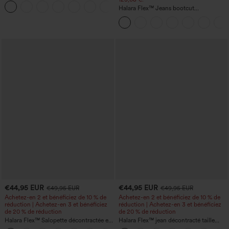
+1
Halara Flex™ Jeans bootcut
décontractés taille haute, effet délavé,
avec poches
€44,95 EUR
€44,95 EUR
€49,95 EUR
€49,95 EUR
Achetez-en 2 et bénéficiez de 10 % de
Achetez-en 2 et bénéficiez de 10 % de
réduction | Achetez-en 3 et bénéficiez
réduction | Achetez-en 3 et bénéficiez
de 20 % de réduction
de 20 % de réduction
Halara Flex™ Salopette décontractée en
Halara Flex™ jean décontracté taille
denim lavé à encolure en V avec poche
haute, large, avec poches, ourlet