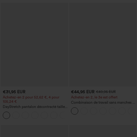
€31,95 EUR
€44,95 EUR
€49,95 EUR
Achetez-en 2 pour 52,62 €, 4 pour
Achetez-en 2, le 3e est offert
105,24 €
Combinaison de travail sans manches à
DayStretch pantalon décontracté taille
encolure bateau, côtés noués, toucher
haute à jambe en forme de tonneau
frais, rayée, avec poches — Édition Easy
+5
avec poches
Peezy