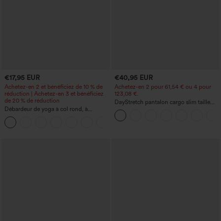
€17,95 EUR
€40,95 EUR
Achetez-en 2 et bénéficiez de 10 % de
Achetez-en 2 pour 61,54 € ou 4 pour
réduction | Achetez-en 3 et bénéficiez
123,08 €.
de 20 % de réduction
DayStretch pantalon cargo slim taille
Débardeur de yoga à col rond, à
haute, poches zippées, uni
fronces, effet rafraîchissant - UPF50+
+16