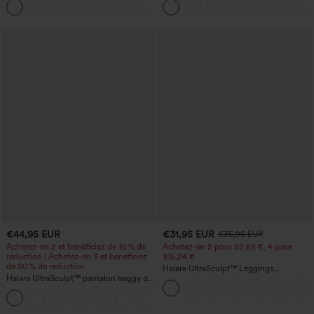
+1
retroussé et effet délavé
€44,95 EUR
€31,95 EUR
€35,95 EUR
Achetez-en 2 et bénéficiez de 10 % de
Achetez-en 2 pour 52,62 €, 4 pour
réduction | Achetez-en 3 et bénéficiez
105,24 €
de 20 % de réduction
Halara UltraSculpt™ Leggings
Halara UltraSculpt™ pantalon baggy de
d'entraînement sculptants taille haute,
yoga taille haute à effet gainant pour le
effet ventre plat, avec poche
ventre, à rayures color block, avec
poches