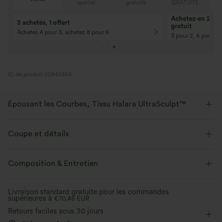
E
spécial
gratuits
GRATUITE
Achetez-en 2, ob
3 achetés, 1 offert
gratuit
Achetez 4 pour 3, achetez 8 pour 6
3 pour 2, 6 pour 4,
ID de produit 02842856
Épousant les Courbes, Tissu Halara UltraSculpt™
Mettez vos courbes en valeur avec notre tissu sculptant.
Coupe et détails
Extensible dans les 4 sens
Tissu respirant
Maintien moyen
Ceinture en V
Poches latérales
Composition & Entretien
Doux et lisse
Compression sculptante
Entraînement
7,5 cm
Taille haute
Ajusté
Livraison standard gratuite pour les commandes
Évacue l’humidité
supérieures à
Haute élasticité
€70,46 EUR
Élasticité quatre directions
Retours faciles sous 30 jours