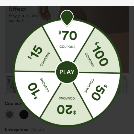
Couleur
Dawn Brown
Entrejambe
7,5 cm