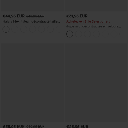
€44,95 EUR
€31,95 EUR
€49,95 EUR
Halara Flex™ Jean décontracté taille
Achetez-en 2, le 3e est offert
haute, jambe droite, délavé, avec poches
Jupe midi décontractée en velours
+3
côtelé, taille mi-haute, poches avant
latérales à rabat
€35,95 EUR
€26,95 EUR
€40,95 EUR