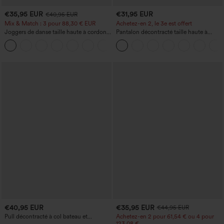
€35,95 EUR
€31,95 EUR
€40,95 EUR
Mix & Match : 3 pour 88,30 € EUR
Achetez-en 2, le 3e est offert
Joggers de danse taille haute à cordon,
Pantalon décontracté taille haute à
effet froncé, coupe fuselée, à séchage
cordon, coupe large en mélange de lin,
rapide et toucher frais, avec poches —
avec poches
UPF40+
€40,95 EUR
€35,95 EUR
€44,95 EUR
Pull décontracté à col bateau et
Achetez-en 2 pour 61,54 € ou 4 pour
manches chauve-souris
123,08 €.