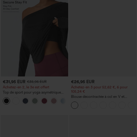
€31,95 EUR
€26,95 EUR
€35,95 EUR
Achetez-en 2, le 3e est offert
Achetez-en 3 pour 52,62 €, 6 pour
105,24 €
Top de sport pour yoga asymétrique
(une épaule) à manches longues avec
Blouse décontractée à col en V et
+3
ouverture pour le pouce, ourlet arrondi
manches courtes bouffantes
haut-bas, séchage rapide, soutien-gorge
intégré.