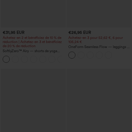
€31,95 EUR
€26,95 EUR
Achetez-en 2 et bénéficiez de 10 % de
Achetez-en 3 pour 52,62 €, 6 pour
réduction | Achetez-en 3 et bénéficiez
105,24 €
de 20 % de réduction
OneForm Seamless Flow — leggings de
SoftlyZero™ Airy — shorts de yoga
yoga sans coutures, taille mi-haute, effet
super taille haute 2-en-1 InstantCool
gainant pour le ventre et liftant pour les
+25
avec poches
fesses