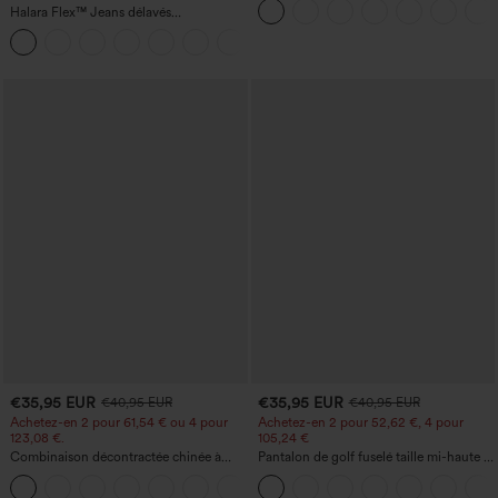
Halara Flex™ Jeans délavés
UPF50+
décontractés, coupe baggy à jambe
+5
large, taille basse asymétrique, poches
zippées
€35,95 EUR
€35,95 EUR
€40,95 EUR
€40,95 EUR
Achetez-en 2 pour 61,54 € ou 4 pour
Achetez-en 2 pour 52,62 €, 4 pour
123,08 €.
105,24 €
Combinaison décontractée chinée à
Pantalon de golf fuselé taille mi-haute à
bretelles réglables, fronces et jambes
cordon, ourlet incurvé, séchage rapide,
+10
larges, avec poches — facile comme
avec poches — UPF40+