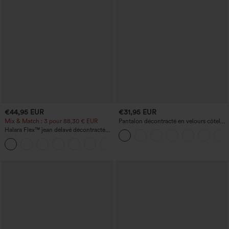
€44,95 EUR
€31,95 EUR
Mix & Match : 3 pour 88,30 € EUR
Pantalon décontracté en velours côtelé,
taille mi-haute, poche zippée
Halara Flex™ jean délavé décontracté
taille haute à poches, coupe baggy à
+2
jambe large