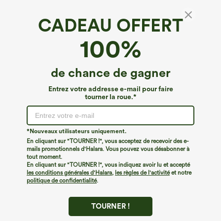
CADEAU OFFERT
Halara UltraSculpt™*
100%
Grande taille Halara UltraSculpt™ SoCinched
short d'entraînement taille haute gainant pour
le ventre 3'' avec poches
€26,95 EUR
de chance de gagner
Entrez votre addresse e-mail pour faire
tourner la roue.*
*Nouveaux utilisateurs uniquement.
En cliquant sur "TOURNER !", vous acceptez de recevoir des e-
mails promotionnels d'Halara. Vous pouvez vous désabonner à
tout moment.
En cliquant sur "TOURNER !", vous indiquez avoir lu et accepté
les conditions générales d'Halara
,
les règles de l'activité
et notre
politique de confidentialité
.
TOURNER !