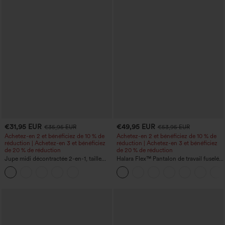
€31,95 EUR
€49,95 EUR
€35,95 EUR
€53,95 EUR
Achetez-en 2 et bénéficiez de 10 % de
Achetez-en 2 et bénéficiez de 10 % de
réduction | Achetez-en 3 et bénéficiez
réduction | Achetez-en 3 et bénéficiez
de 20 % de réduction
de 20 % de réduction
Jupe midi décontractée 2-en-1, taille
Halara Flex™ Pantalon de travail fuselé,
haute à effet gainant, froncée avec
uni, taille haute, avec poches
ourlet arrondi, en polaire et PU