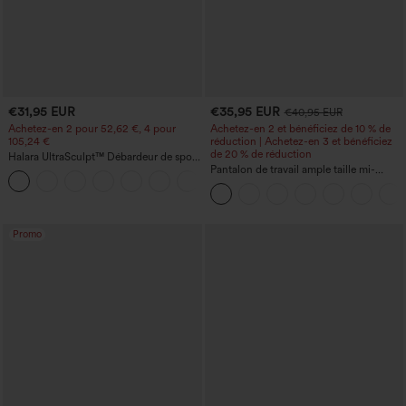
€31,95 EUR
€35,95 EUR
€40,95 EUR
Achetez-en 2 pour 52,62 €, 4 pour
Achetez-en 2 et bénéficiez de 10 % de
105,24 €
réduction | Achetez-en 3 et bénéficiez
de 20 % de réduction
Halara UltraSculpt™ Débardeur de sport
à col rond et ourlet arrondi
Pantalon de travail ample taille mi-
+11
haute, coupe « barrel » (jambe en forme
de tonneau) avec poches
Promo