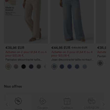
€35,95 EUR
€44,95 EUR
€35,95
€49,95 EUR
Achetez-en 2 pour 61,54 € ou 4
Achetez-en 2 pour 61,54 € ou 4
Achetez-en
pour 123,08 €.
pour 123,08 €.
Pantalon 
Pantalon décontracté taille
Jean décontracté taille mi‑haute,
DayStretch
haute à jambe droite, effet lin,
à cordon de serrage, avec
poches et
+5
avec poches
poches
Nos offres
N
Coupon
Cadeaux
LIVRAISON
Vente