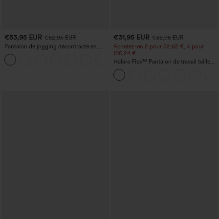
€53,95 EUR
€31,95 EUR
€62,95 EUR
€35,95 EUR
Pantalon de jogging décontracté en
Achetez-en 2 pour 52,62 €, 4 pour
French terry à imprimé denim, taille mi-
105,24 €
haute, style jean, avec poches
Halara Flex™ Pantalon de travail taille
haute sculptant la silhouette, gainant la
taille, avec poches, jambe large en
micro-gaufre