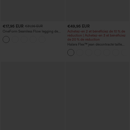
€17,95 EUR
€49,95 EUR
€31,95 EUR
OneForm Seamless Flow legging de
Achetez-en 2 et bénéficiez de 10 % de
yoga taille haute, gainant pour le ventre
réduction | Achetez-en 3 et bénéficiez
et effet rehausseur de fesses
de 20 % de réduction
Halara Flex™ jean décontracté taille
haute à effet gainant, coupe large, avec
poches