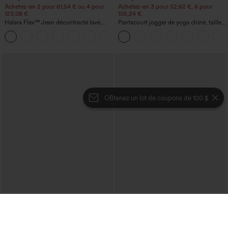
Achetez-en 2 pour 61,54 € ou 4 pour
Achetez-en 3 pour 52,62 €, 6 pour
123,08 €.
105,24 €
Halara Flex™ Jean décontracté lavé
Pantacourt jogger de yoga chiné, taille
taille haute à poche croisée
haute, à fronces, avec poches.
+1
OBtenez un lot de coupons de 100 $
€35,95 EUR
€35,95 EUR
Mix & Match : 3 pour 88,30 € EUR
Achetez-en 2 pour 61,54 € ou 4 pour
123,08 €.
Pantalon court taille haute effet lin avec
poche zippée
Robe-chemise mi-longue décontractée