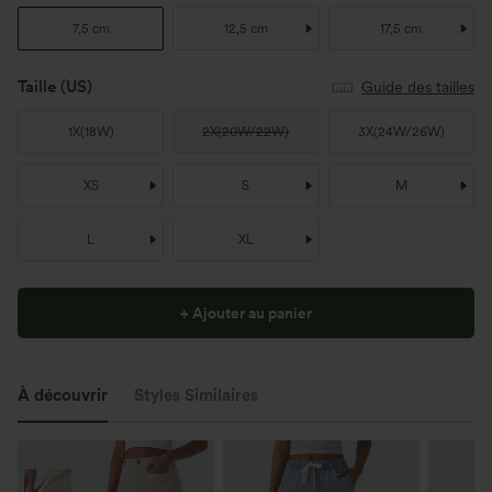
7,5 cm
12,5 cm
17,5 cm
Taille
(US)
Guide des tailles
1X
(
18W
)
2X
(
20W/22W
)
3X
(
24W/26W
)
XS
S
M
L
XL
+ Ajouter au panier
À découvrir
Styles Similaires