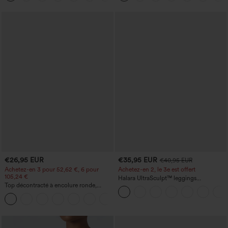
tout
€26,95 EUR
€35,95 EUR
€40,95 EUR
Achetez-en 3 pour 52,62 €, 6 pour
Achetez-en 2, le 3e est offert
105,24 €
Halara UltraSculpt™ leggings
Top décontracté à encolure ronde,
d'entraînement taille haute — fronces
manches chauve-souris et coupe ample
liftantes pour le fessier, maintien gainant
+1
du ventre et poche