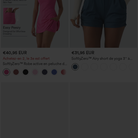
€40,95 EUR
€31,95 EUR
Achetez-en 2, le 3e est offert
SoftlyZero™ Airy short de yoga 3'' à
taille haute, froncé, InstantCool, avec
SoftlyZero™ Robe active en peluche dos
poches
nu — Édition Hyper Facile
+29