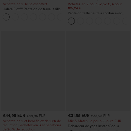
Achetez-en 2, le 3e est offert
Achetez-en 2 pour 52,62 €, 4 pour
105,24 €
Halara Flex™ Pantalon de travail taille
haute avec poche latérale arrière et
Pantalon taille haute à cordon avec
+13
légère coupe évasée
poches, jambe large et coupe ample,
style décontracté, effet lin
€44,95 EUR
€31,95 EUR
€49,95 EUR
€35,95 EUR
Achetez-en 2 et bénéficiez de 10 % de
Mix & Match : 3 pour 88,30 € EUR
réduction | Achetez-en 3 et bénéficiez
Débardeur de yoga InstantCool à
de 20 % de réduction
encolure en U et ourlet arrondi –