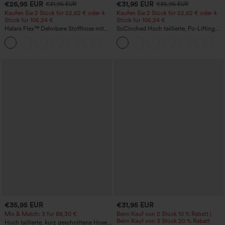
€26,95 EUR
€31,95 EUR
€31,95 EUR
€35,95 EUR
Kaufen Sie 2 Stück für 52,62 € oder 4
Kaufen Sie 2 Stück für 52,62 € oder 4
Stück für 105,24 €.
Stück für 105,24 €.
Halara Flex™ Dehnbare Stoffhose mit
SoCinched Hoch taillierte, Po-Lifting
hohem Bund, Waffelmuster,
7/8-Trainingsleggings mit
+21
Seitentaschen und weitem Bein
Bauchkontrolle und Seitentaschen
€35,95 EUR
€31,95 EUR
Mix & Match: 3 für 88,30 €
Beim Kauf von 2 Stück 10 % Rabatt |
Beim Kauf von 3 Stück 20 % Rabatt
Hoch taillierte, kurz geschnittene Hose