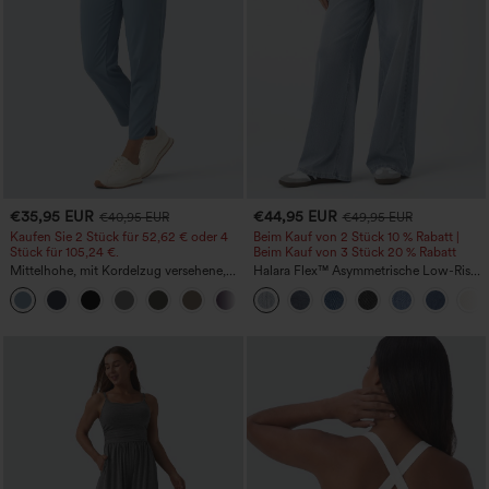
€35,95 EUR
€44,95 EUR
€40,95 EUR
€49,95 EUR
Kaufen Sie 2 Stück für 52,62 € oder 4
Beim Kauf von 2 Stück 10 % Rabatt |
Stück für 105,24 €.
Beim Kauf von 3 Stück 20 % Rabatt
Mittelhohe, mit Kordelzug versehene,
Halara Flex™ Asymmetrische Low-Rise-
schnelltrocknende Golfhose mit schmal
Jeans mit Reißverschlusstaschen,
+2
zulaufendem Schnitt, abgerundetem
Baggy-Stil, weitem Bein, gewaschen,
Saum und Taschen – UPF 40+
lässig