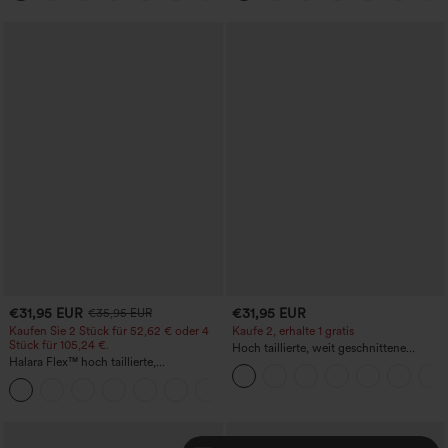
€31,95 EUR
€31,95 EUR
€35,95 EUR
Kaufen Sie 2 Stück für 52,62 € oder 4
Kaufe 2, erhalte 1 gratis
Stück für 105,24 €.
Hoch taillierte, weit geschnittene
Halara Flex™ hoch taillierte,
Freizeithose aus Leinenmischung mit
figurformende Arbeitshose, die die Taille
Kordelzug und Taschen
+10
schmaler wirken lässt, mit Taschen,
weitem Bein und Mikro-Waffelstruktur