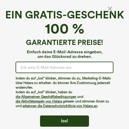
EIN GRATIS-GESCHENK
100 %
GARANTIERTE PREISE!
Einfach deine E-Mail-Adresse eingeben,
um das Glücksrad zu drehen.
Hoppla!
Wir können die von Ihnen gesuchte Seite nicht
Indem du auf „los!“ klicken, stimmen du zu, Marketing-E-Mails
finden.
über Halara zu erhalten. du können Ihre Zustimmung jederzeit
widerrufen.
Indem du auf „los!“ klicken, haben du
Mehr einkaufen
die Allgemeinen Geschäftsbedingungen
und
die Aktivitätsregeln von Halara
gelesen und stimmen ihnen zu
und
erkennen die Datenschutzrichtlinie von Halara an
.
los!