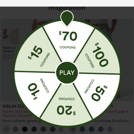
Inspiration
€35,95 EUR
€44,95 EUR
€49,95 EUR
Kaufen Sie 2 Stück für 61,54 € oder 4
Kaufen Sie 2 Stück für 61,54 € oder 4
Stück für 123,08 €.
Stück für 123,08 €.
Hoch taillierte, gerade geschnittene,
Lässige Jeans mit mittlerer Bundhöhe,
legere Leinen-Optik-Hose mit Taschen
Kordelzug und Taschen
+5