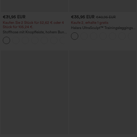
€31,95 EUR
€35,95 EUR
€40,95 EUR
Kaufen Sie 2 Stück für 52,62 € oder 4
Kaufe 2, erhalte 1 gratis
Stück für 105,24 €.
Halara UltraSculpt™ Trainingsleggings
Stoffhose mit Knopfleiste, hohem Bund,
mit hohem Bund – raffende Push-up-
mehreren Taschen und geradem Bein
Po-Form, Bauchkontrolle, Taschen und
+23
formende Passform