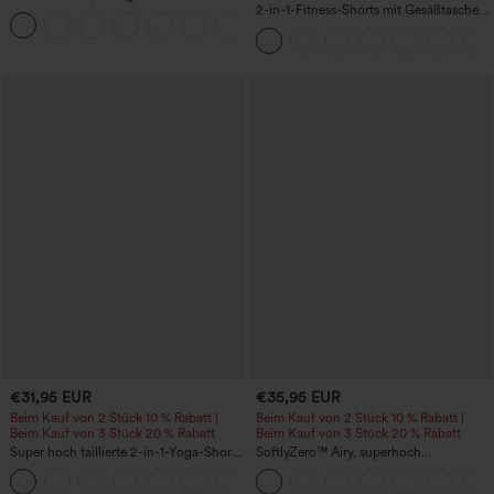
mit Reißverschlusstasche in Leinenoptik
2-in-1-Fitness-Shorts mit Gesäßtasche
+7
und seitlicher versteckter Tasche 6,3 cm
€31,95 EUR
€35,95 EUR
Beim Kauf von 2 Stück 10 % Rabatt |
Beim Kauf von 2 Stück 10 % Rabatt |
Beim Kauf von 3 Stück 20 % Rabatt
Beim Kauf von 3 Stück 20 % Rabatt
Super hoch taillierte 2-in-1-Yoga-Shorts
SoftlyZero™ Airy, superhoch
mit Gesäßtasche und Seitentasche-
geschnittene 2-in-1 InstantCool Yoga-
+20
längere Länge
Shorts 7" mit Taschen