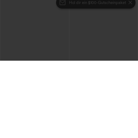
Hol dir ein $100-Gutscheinpaket
€40,95 EUR
€44,95 EUR
€49,95 EUR
Lässiger Pullover mit U-Boot-Ausschnitt
Beim Kauf von 2 Stück 10 % Rabatt |
und Fledermausärmeln.
Beim Kauf von 3 Stück 20 % Rabatt
+1
Halara Flex™ V-Ausschnitt-Overall aus
gewaschenem Denim mit Taschen –
lässig