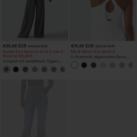
€35,95 EUR
€31,95 EUR
€40,95 EUR
€35,95 EUR
Kaufen Sie 2 Stück für 61,54 € oder 4
Mix & Match: 3 für 88,30 €
Stück für 123,08 €.
U-Ausschnitt, abgerundeter Saum,
Jumpsuit mit verstellbaren Trägern,
InstantCool Yoga-Trägertop – UPF50+
gerafftem Detail, weitem Bein und
+10
meliertem Stoff, lässig, mit Taschen -
Easy Peezy