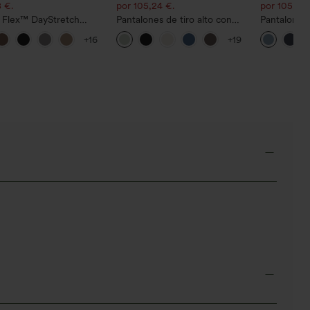
 €.
por 105,24 €.
por 105,24 
a Flex™ DayStretch
Pantalones de tiro alto con
Pantalones 
lones acampanados de
cordón y bolsillos, pernera
media con c
+16
+19
o de tiro medio con
ancha, holgados y de estilo
curvo, seca
lo lateral con cremallera
casual con tacto de lino.
corte cónico
UPF40+