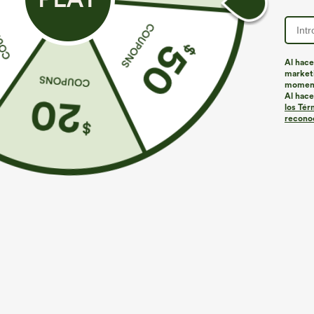
Al hace
marketi
Más para amar
Estilos similares
momen
Al hace
los Tér
reconoc
€35,95 EUR
€44,95 EUR
€49,95 EUR
Compra 2 por 61,54 € o 4 por
Compra 2 por 61,54 € o 4 por
C