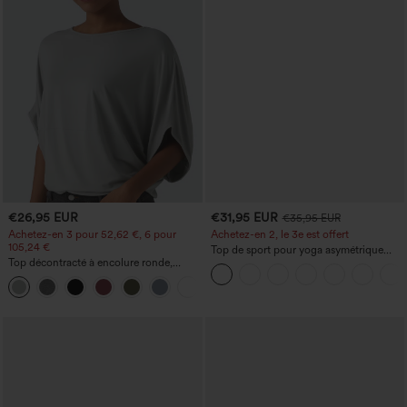
€26,95 EUR
€31,95 EUR
€35,95 EUR
Achetez-en 3 pour 52,62 €, 6 pour
Achetez-en 2, le 3e est offert
105,24 €
Top de sport pour yoga asymétrique
Top décontracté à encolure ronde,
(une épaule) à manches longues avec
manches chauve-souris et coupe ample
ouverture pour le pouce, ourlet arrondi
+1
haut-bas, séchage rapide, soutien-gorge
intégré.