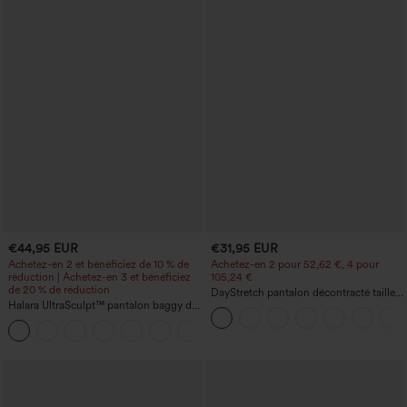
€44,95 EUR
€31,95 EUR
Achetez-en 2 et bénéficiez de 10 % de
Achetez-en 2 pour 52,62 €, 4 pour
réduction | Achetez-en 3 et bénéficiez
105,24 €
de 20 % de réduction
DayStretch pantalon décontracté taille
Halara UltraSculpt™ pantalon baggy de
haute à jambe en forme de tonneau
yoga taille haute à effet gainant pour le
avec poches
ventre, à rayures color block, avec
poches