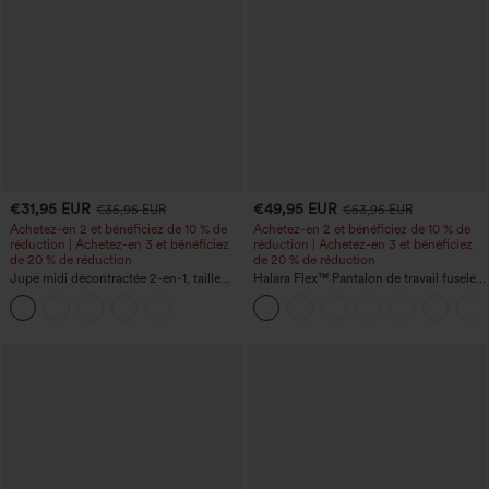
€31,95 EUR
€49,95 EUR
€35,95 EUR
€53,95 EUR
Achetez-en 2 et bénéficiez de 10 % de
Achetez-en 2 et bénéficiez de 10 % de
réduction | Achetez-en 3 et bénéficiez
réduction | Achetez-en 3 et bénéficiez
de 20 % de réduction
de 20 % de réduction
Jupe midi décontractée 2-en-1, taille
Halara Flex™ Pantalon de travail fuselé,
haute à effet gainant, froncée avec
uni, taille haute, avec poches
ourlet arrondi, en polaire et PU