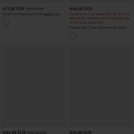
€17,95 EUR
€49,95 EUR
€31,95 EUR
OneForm Seamless Flow legging de
Achetez-en 2 et bénéficiez de 10 % de
yoga taille haute, gainant pour le ventre
réduction | Achetez-en 3 et bénéficiez
et effet rehausseur de fesses
de 20 % de réduction
Halara Flex™ jean décontracté taille
haute à effet gainant, coupe large, avec
poches
€44,95 EUR
€31,95 EUR
€49,95 EUR