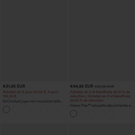
€31,95 EUR
€44,95 EUR
€53,95 EUR
Achetez-en 2 pour 52,62 €, 4 pour
Achetez-en 2 et bénéficiez de 10 % de
105,24 €
réduction | Achetez-en 3 et bénéficiez
de 20 % de réduction
SoCinched jupe mini moulante taille
haute 2-en-1 en polaire et PU —
Halara Flex™ salopette décontractée en
contrôle du ventre, froncée, ourlet
denim délavé à encolure carrée avec
arrondi
poches