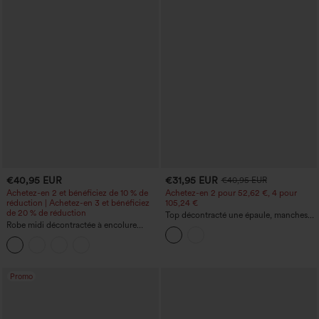
€40,95 EUR
€31,95 EUR
€40,95 EUR
Achetez-en 2 et bénéficiez de 10 % de
Achetez-en 2 pour 52,62 €, 4 pour
réduction | Achetez-en 3 et bénéficiez
105,24 €
de 20 % de réduction
Top décontracté une épaule, manches
Robe midi décontractée à encolure
courtes, ourlet arrondi hi-low,
ronde, sans manches, avec soutien-
soutien‑gorge intégré, motif à pois
gorge intégré et ourlet à volants
Promo