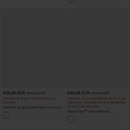
€35,95 EUR
€44,95 EUR
€40,95 EUR
€49,95 EUR
Achetez-en 2 pour 52,62 €, 4 pour
Achetez-en 2 et bénéficiez de 10 % de
105,24 €
réduction | Achetez-en 3 et bénéficiez
de 20 % de réduction
Pantalon de golf fuselé taille mi-haute à
cordon, ourlet incurvé, séchage rapide,
Halara Flex™ Jeans délavés
+2
avec poches — UPF40+
décontractés, coupe baggy à jambe
large, taille basse asymétrique, poches
zippées