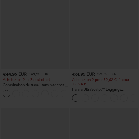
€44,95 EUR
€31,95 EUR
€49,95 EUR
€35,95 EUR
Achetez-en 2, le 3e est offert
Achetez-en 2 pour 52,62 €, 4 pour
105,24 €
Combinaison de travail sans manches à
encolure bateau, côtés noués, toucher
Halara UltraSculpt™ Leggings
+8
frais, rayée, avec poches — Édition Easy
d'entraînement sculptants taille haute,
Peezy
effet ventre plat, avec poche