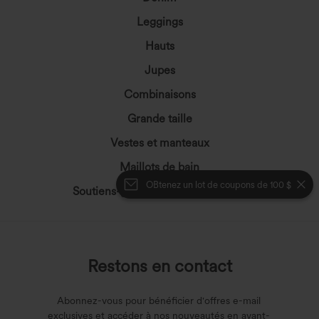
Leggings
Hauts
Jupes
Combinaisons
Grande taille
Vestes et manteaux
Maillots de bain
OBtenez un lot de coupons de 100 $
Soutiens-gorge et sous-vêtements
Restons en contact
Abonnez-vous pour bénéficier d'offres e-mail
exclusives et accéder à nos nouveautés en avant-