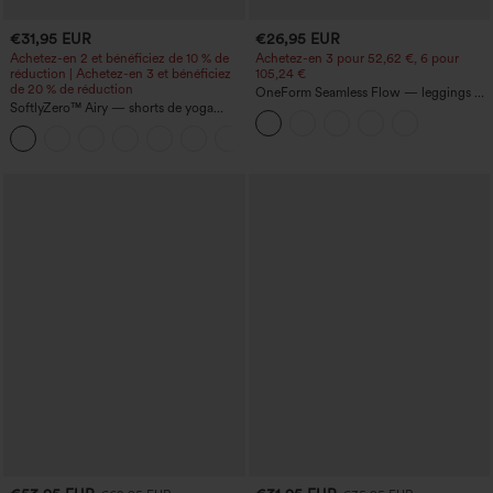
€31,95 EUR
€26,95 EUR
Achetez-en 2 et bénéficiez de 10 % de
Achetez-en 3 pour 52,62 €, 6 pour
réduction | Achetez-en 3 et bénéficiez
105,24 €
de 20 % de réduction
OneForm Seamless Flow — leggings de
SoftlyZero™ Airy — shorts de yoga
yoga sans coutures, taille mi-haute, effet
super taille haute 2-en-1 InstantCool
gainant pour le ventre et liftant pour les
+25
avec poches
fesses