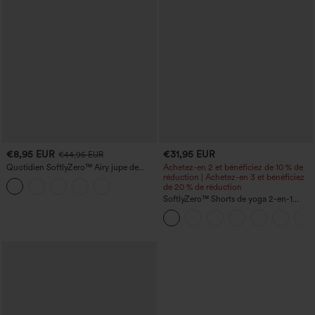
€8,95 EUR
€31,95 EUR
€44,95 EUR
Quotidien SoftlyZero™ Airy jupe de
Achetez-en 2 et bénéficiez de 10 % de
tennis mini croisée 2-en-1 avec poche
réduction | Achetez-en 3 et bénéficiez
latérale InstantCool - Lucid
de 20 % de réduction
SoftlyZero™ Shorts de yoga 2-en-1
InstantCool, super taille haute, aérés, 5''
avec poches — longueur allongée