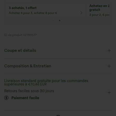
Achetez-en 2, ob
3 achetés, 1 offert
gratuit
Achetez 4 pour 3, achetez 8 pour 6
3 pour 2, 6 pour 4,
ID de produit 02789577
Coupe et détails
Coupe ajustée
Col rond
Boutons décoratifs
Composition & Entretien
Braguette boutonnée
Décontracté
Longueur hanches
Livraison standard gratuite pour les commandes
supérieures à
Sans manches
€70,46 EUR
Élasticité quatre directions
Débardeur
Retours faciles sous 30 jours
Paiement facile