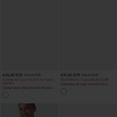
€35,95 EUR
€31,95 EUR
€40,95 EUR
€35,95 EUR
Achetez-en 2 pour 61,54 € ou 4 pour
Mix & Match : 3 pour 88,30 € EUR
123,08 €.
Débardeur de yoga InstantCool à
Combinaison décontractée chinée à
encolure en U et ourlet arrondi –
bretelles réglables, fronces et jambes
UPF50+
+10
larges, avec poches — facile comme
tout