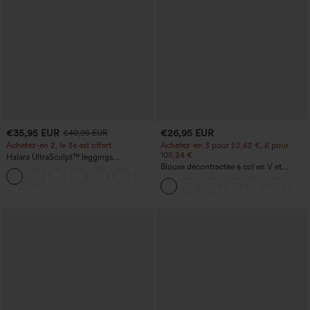
€35,95 EUR
€26,95 EUR
€40,95 EUR
Achetez-en 2, le 3e est offert
Achetez-en 3 pour 52,62 €, 6 pour
105,24 €
Halara UltraSculpt™ leggings
d'entraînement taille haute — fronces
Blouse décontractée à col en V et
+11
liftantes pour le fessier, maintien gainant
manches courtes bouffantes
du ventre et poche