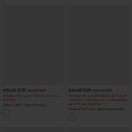
€35,95 EUR
€44,95 EUR
€44,95 EUR
€49,95 EUR
Achetez-en 2 pour 61,54 € ou 4 pour
Achetez-en 2 et bénéficiez de 10 % de
123,08 €.
réduction | Achetez-en 3 et bénéficiez
de 20 % de réduction
Halara Flex™ Jeans bootcut
décontractés taille haute, effet délavé,
Halara Flex™ jean décontracté taille
+5
avec poches
haute, large, avec poches, ourlet
retroussé et effet délavé