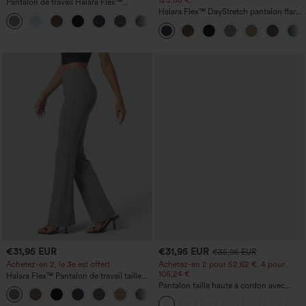
123,08 €.
Pantalon de travail Halara Flex™
DayStretch à taille haute, avec poches et
Halara Flex™ DayStretch pantalon flare
+23
coupe droite
de travail, taille mi-haute, poche latérale
zippée
€31,95 EUR
€31,95 EUR
€35,95 EUR
Achetez-en 2, le 3e est offert
Achetez-en 2 pour 52,62 €, 4 pour
105,24 €
Halara Flex™ Pantalon de travail taille
haute avec poche latérale arrière et
Pantalon taille haute à cordon avec
+13
légère coupe évasée
poches, jambe large et coupe ample,
style décontracté, effet lin