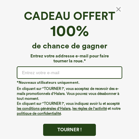
CADEAU OFFERT
Débardeur côtelé à col Henley, coupe slim et
100%
style décontracté
4.9
(
12
)
de chance de gagner
€26,95 EUR
Entrez votre addresse e-mail pour faire
tourner la roue.*
*Nouveaux utilisateurs uniquement.
En cliquant sur "TOURNER !", vous acceptez de recevoir des e-
mails promotionnels d'Halara. Vous pouvez vous désabonner à
tout moment.
En cliquant sur "TOURNER !", vous indiquez avoir lu et accepté
les conditions générales d'Halara
,
les règles de l'activité
et notre
politique de confidentialité
.
TOURNER !