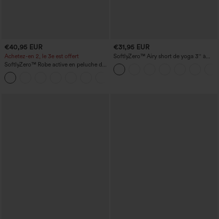
€40,95 EUR
€31,95 EUR
Achetez-en 2, le 3e est offert
SoftlyZero™ Airy short de yoga 3'' à
taille haute, froncé, InstantCool, avec
SoftlyZero™ Robe active en peluche dos
poches
nu — Édition Hyper Facile
+29