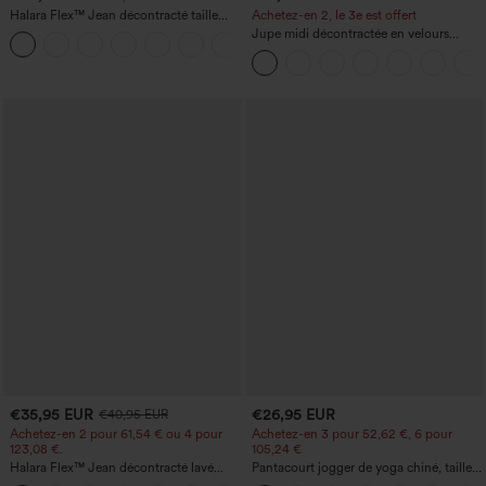
Halara Flex™ Jean décontracté taille
Achetez-en 2, le 3e est offert
haute, jambe droite, délavé, avec poches
Jupe midi décontractée en velours
+3
côtelé, taille mi-haute, poches avant
latérales à rabat
€35,95 EUR
€26,95 EUR
€40,95 EUR
Achetez-en 2 pour 61,54 € ou 4 pour
Achetez-en 3 pour 52,62 €, 6 pour
123,08 €.
105,24 €
Halara Flex™ Jean décontracté lavé
Pantacourt jogger de yoga chiné, taille
taille haute à poche croisée
haute, à fronces, avec poches.