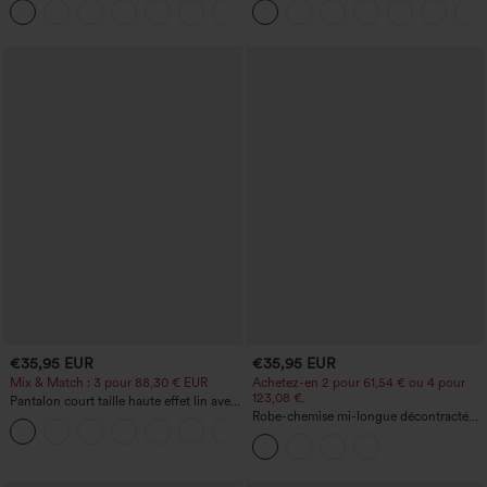
+1
€35,95 EUR
€35,95 EUR
Mix & Match : 3 pour 88,30 € EUR
Achetez-en 2 pour 61,54 € ou 4 pour
123,08 €.
Pantalon court taille haute effet lin avec
poche zippée
Robe-chemise mi-longue décontractée
+7
à col, mancherons, ceinturée, ourlet
fendu incurvé et poches