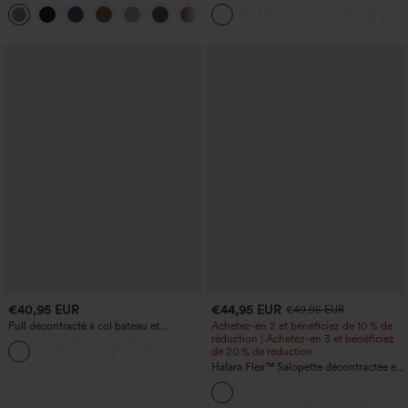
cordon, coupe large en mélange de lin,
effet froncé, coupe fuselée, à séchage
+5
avec poches
rapide et toucher frais, avec poches —
UPF40+
€40,95 EUR
€44,95 EUR
€49,95 EUR
Pull décontracté à col bateau et
Achetez-en 2 et bénéficiez de 10 % de
manches chauve-souris
réduction | Achetez-en 3 et bénéficiez
+1
de 20 % de réduction
Halara Flex™ Salopette décontractée en
denim lavé à encolure en V avec poche