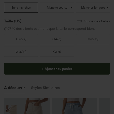
Sans manches
Manche courte
Manches longues
Taille
(US)
Guide des tailles
97 % des clients estiment que la taille correspond bien.
XS
(
0/2
)
S
(
4/6
)
M
(
8/10
)
L
(
12/14
)
XL
(
16
)
+ Ajouter au panier
À découvrir
Styles Similaires