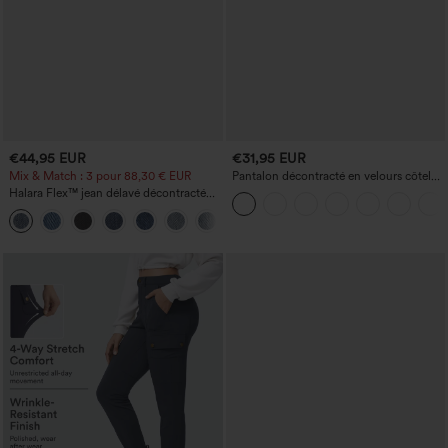
€44,95 EUR
€31,95 EUR
Mix & Match : 3 pour 88,30 € EUR
Pantalon décontracté en velours côtelé,
taille mi-haute, poche zippée
Halara Flex™ jean délavé décontracté
taille haute à poches, coupe baggy à
+2
jambe large