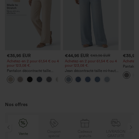
€35,95 EUR
€44,95 EUR
€35,95
€49,95 EUR
Achetez-en 2 pour 61,54 € ou 4
Achetez-en 2 pour 61,54 € ou 4
Achetez-en
pour 123,08 €.
pour 123,08 €.
Pantalon 
Pantalon décontracté taille
Jean décontracté taille mi‑haute,
DayStretch
haute à jambe droite, effet lin,
à cordon de serrage, avec
poches et
+5
avec poches
poches
Nos offres
N
Coupon
Cadeaux
LIVRAISON
Vente
E
spécial
gratuits
GRATUITE