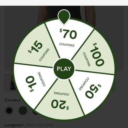
Couleur
Noir
Longueur
Sans manches