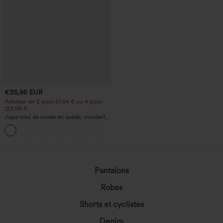
€35,95 EUR
Achetez-en 2 pour 61,54 € ou 4 pour
123,08 €.
Jupe mini de soirée en suède, moulante,
taille haute croisée 2-en-1 avec ourlet à
franges
Pantalons
Robes
Shorts et cyclistes
Denim