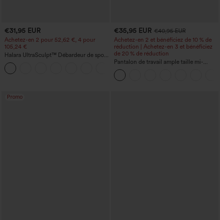
€31,95 EUR
€35,95 EUR
€40,95 EUR
Achetez-en 2 pour 52,62 €, 4 pour
Achetez-en 2 et bénéficiez de 10 % de
105,24 €
réduction | Achetez-en 3 et bénéficiez
de 20 % de réduction
Halara UltraSculpt™ Débardeur de sport
à col rond et ourlet arrondi
Pantalon de travail ample taille mi-
+11
haute, coupe « barrel » (jambe en forme
de tonneau) avec poches
Promo