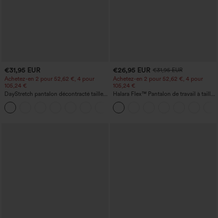
€31,95 EUR
€26,95 EUR
€31,95 EUR
Achetez-en 2 pour 52,62 €, 4 pour
Achetez-en 2 pour 52,62 €, 4 pour
105,24 €
105,24 €
DayStretch pantalon décontracté taille
Halara Flex™ Pantalon de travail à taille
haute avec poches et coupe droite
haute, jambe large, avec poches, en
+23
maille gaufrée