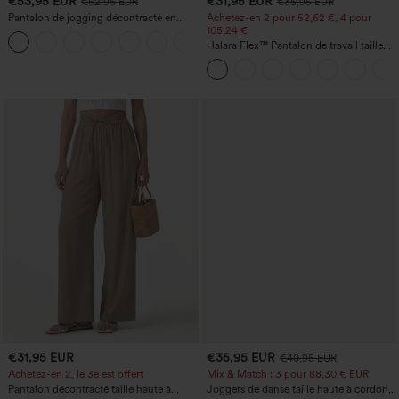
€53,95 EUR
€31,95 EUR
€62,95 EUR
€35,95 EUR
Pantalon de jogging décontracté en
Achetez-en 2 pour 52,62 €, 4 pour
French terry à imprimé denim, taille mi-
105,24 €
haute, style jean, avec poches
Halara Flex™ Pantalon de travail taille
haute sculptant la silhouette, gainant la
taille, avec poches, jambe large en
micro-gaufre
€31,95 EUR
€35,95 EUR
€40,95 EUR
Achetez-en 2, le 3e est offert
Mix & Match : 3 pour 88,30 € EUR
Pantalon décontracté taille haute à
Joggers de danse taille haute à cordon,