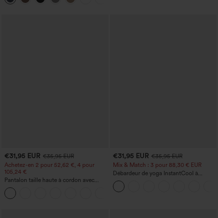
€31,95 EUR
€31,95 EUR
€35,95 EUR
€35,95 EUR
Achetez-en 2 pour 52,62 €, 4 pour
Mix & Match : 3 pour 88,30 € EUR
105,24 €
Débardeur de yoga InstantCool à
Pantalon taille haute à cordon avec
encolure en U et ourlet arrondi –
poches, jambe large et coupe ample,
UPF50+
+15
style décontracté, effet lin