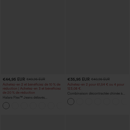
€44,95 EUR
€35,95 EUR
€49,95 EUR
€40,95 EUR
Achetez-en 2 et bénéficiez de 10 % de
Achetez-en 2 pour 61,54 € ou 4 pour
réduction | Achetez-en 3 et bénéficiez
123,08 €.
de 20 % de réduction
Combinaison décontractée chinée à
Halara Flex™ Jeans délavés
bretelles réglables, fronces et jambes
décontractés, coupe baggy à jambe
larges, avec poches — facile comme
+5
large, taille basse asymétrique, poches
tout
zippées