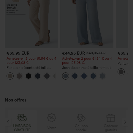
€35,95 EUR
€44,95 EUR
€35,95
€49,95 EUR
Achetez-en 2 pour 61,54 € ou 4
Achetez-en 2 pour 61,54 € ou 4
Achetez-en
pour 123,08 €.
pour 123,08 €.
Pantalon 
Pantalon décontracté taille
Jean décontracté taille mi‑haute,
DayStretch
haute à jambe droite, effet lin,
à cordon de serrage, avec
poches et
+5
avec poches
poches
Nos offres
ON
Coupon
Cadeaux
LIVRAISON
Vente
E
spécial
gratuits
GRATUITE