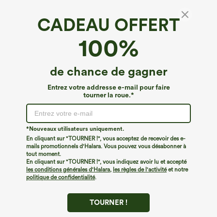
CADEAU OFFERT
Débardeur côtelé à col Henley, coupe slim et
100%
style décontracté
4.9
(
12
)
de chance de gagner
€26,95 EUR
Entrez votre addresse e-mail pour faire
tourner la roue.*
*Nouveaux utilisateurs uniquement.
En cliquant sur "TOURNER !", vous acceptez de recevoir des e-
mails promotionnels d'Halara. Vous pouvez vous désabonner à
tout moment.
En cliquant sur "TOURNER !", vous indiquez avoir lu et accepté
les conditions générales d'Halara
,
les règles de l'activité
et notre
politique de confidentialité
.
TOURNER !