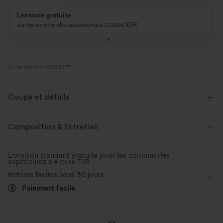
Achetez-en 2, ob
3 achetés, 1 offert
gratuit
Achetez 4 pour 3, achetez 8 pour 6
3 pour 2, 6 pour 4,
ID de produit 02789577
Coupe et détails
Coupe ajustée
Col rond
Boutons décoratifs
Composition & Entretien
Braguette boutonnée
Décontracté
Longueur hanches
Livraison standard gratuite pour les commandes
supérieures à
Sans manches
€70,46 EUR
Élasticité quatre directions
Débardeur
Retours faciles sous 30 jours
Paiement facile