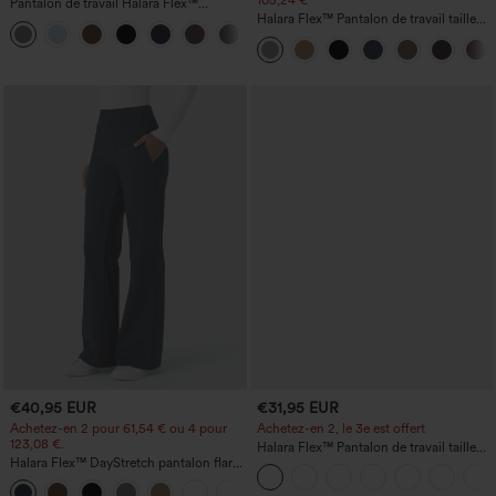
105,24 €
Pantalon de travail Halara Flex™
DayStretch à taille haute, avec poches et
Halara Flex™ Pantalon de travail taille
+23
coupe droite
haute sculptant la silhouette, gainant la
taille, avec poches, jambe large en
micro-gaufre
€40,95 EUR
€31,95 EUR
Achetez-en 2 pour 61,54 € ou 4 pour
Achetez-en 2, le 3e est offert
123,08 €.
Halara Flex™ Pantalon de travail taille
Halara Flex™ DayStretch pantalon flare
haute avec poche latérale arrière et
de travail, taille mi-haute, poche latérale
légère coupe évasée
+12
zippée