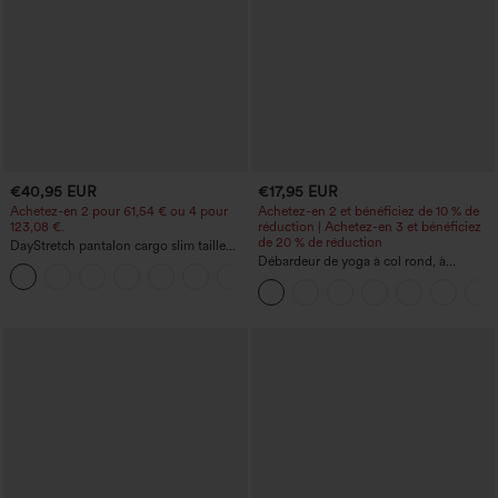
€40,95 EUR
€17,95 EUR
Achetez-en 2 pour 61,54 € ou 4 pour
Achetez-en 2 et bénéficiez de 10 % de
123,08 €.
réduction | Achetez-en 3 et bénéficiez
de 20 % de réduction
DayStretch pantalon cargo slim taille
haute, poches zippées, uni
Débardeur de yoga à col rond, à
+10
fronces, effet rafraîchissant - UPF50+