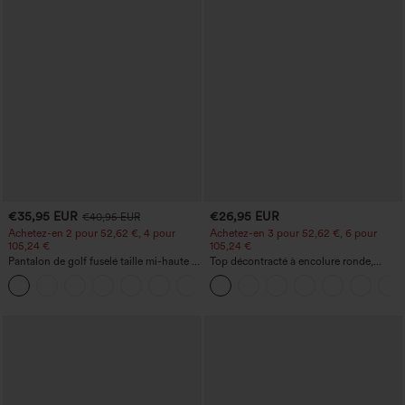
€35,95 EUR
€26,95 EUR
€40,95 EUR
Achetez-en 2 pour 52,62 €, 4 pour
Achetez-en 3 pour 52,62 €, 6 pour
105,24 €
105,24 €
Pantalon de golf fuselé taille mi-haute à
Top décontracté à encolure ronde,
cordon, ourlet incurvé, séchage rapide,
manches chauve-souris et coupe ample
+2
avec poches — UPF40+