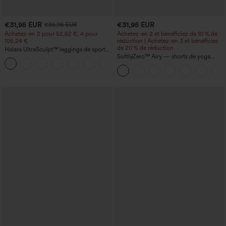
€31,95 EUR
€31,95 EUR
€35,95 EUR
Achetez-en 2 pour 52,62 €, 4 pour
Achetez-en 2 et bénéficiez de 10 % de
105,24 €
réduction | Achetez-en 3 et bénéficiez
de 20 % de réduction
Halara UltraSculpt™ leggings de sport
taille haute sculptants — rehaussement
SoftlyZero™ Airy — shorts de yoga
+15
fessier, maintien du ventre, avec poche
super taille haute 2-en-1 InstantCool
avec poches