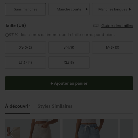
Sans manches
Manche courte
Manches longues
Taille
(US)
Guide des tailles
97 % des clients estiment que la taille correspond bien.
XS
(
0/2
)
S
(
4/6
)
M
(
8/10
)
L
(
12/14
)
XL
(
16
)
+ Ajouter au panier
À découvrir
Styles Similaires