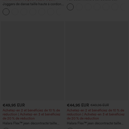
manches chauve-souris
Joggers de danse taille haute à cordon,
effet froncé, coupe fuselée, à séchage
rapide et toucher frais, avec poches —
UPF40+
€49,95 EUR
€44,95 EUR
€49,95 EUR
Achetez-en 2 et bénéficiez de 10 % de
Achetez-en 2 et bénéficiez de 10 % de
réduction | Achetez-en 3 et bénéficiez
réduction | Achetez-en 3 et bénéficiez
de 20 % de réduction
de 20 % de réduction
Halara Flex™ jean décontracté taille
Halara Flex™ jean décontracté taille
haute à effet gainant, coupe large, avec
haute, large, avec poches, ourlet