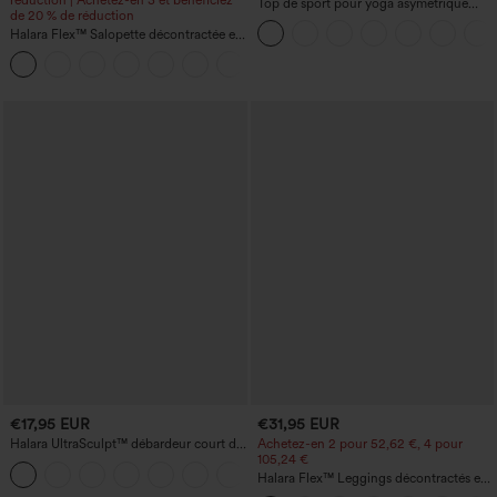
Top de sport pour yoga asymétrique
de 20 % de réduction
(une épaule) à manches longues avec
Halara Flex™ Salopette décontractée en
ouverture pour le pouce, ourlet arrondi
denim lavé à encolure en V avec poche
haut-bas, séchage rapide, soutien-gorge
+1
intégré.
€17,95 EUR
€31,95 EUR
Halara UltraSculpt™ débardeur court de
Achetez-en 2 pour 52,62 €, 4 pour
yoga dos nu torsadé à bretelles doubles
105,24 €
+11
Halara Flex™ Leggings décontractés en
jean à taille haute avec poches