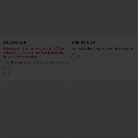
€24,95 EUR
€35,95 EUR
Achetez-en 2 et bénéficiez de 10 % de
Bermuda de villégiature effet lin, taille
réduction | Achetez-en 3 et bénéficiez
haute, ourlet roulotté, longueur 10'' avec
de 20 % de réduction
poches
Top de yoga et sport à encolure ronde,
manches courtes, à fronces, effet
+11
rafraîchissant au toucher - UPF50+