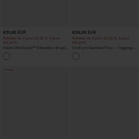
€31,95 EUR
€26,95 EUR
Achetez-en 2 pour 52,62 €, 4 pour
Achetez-en 3 pour 52,62 €, 6 pour
105,24 €
105,24 €
Halara UltraSculpt™ Débardeur de sport
OneForm Seamless Flow — leggings de
à col rond et ourlet arrondi
yoga sans coutures, taille mi-haute, effet
+11
gainant pour le ventre et liftant pour les
fesses
Promo