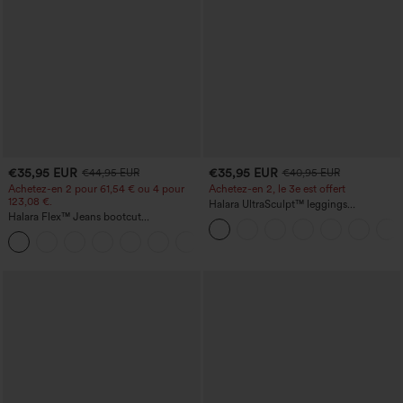
€35,95 EUR
€35,95 EUR
€44,95 EUR
€40,95 EUR
Achetez-en 2 pour 61,54 € ou 4 pour
Achetez-en 2, le 3e est offert
123,08 €.
Halara UltraSculpt™ leggings
Halara Flex™ Jeans bootcut
d'entraînement taille haute — fronces
décontractés taille haute, effet délavé,
liftantes pour le fessier, maintien gainant
+5
avec poches
du ventre et poche