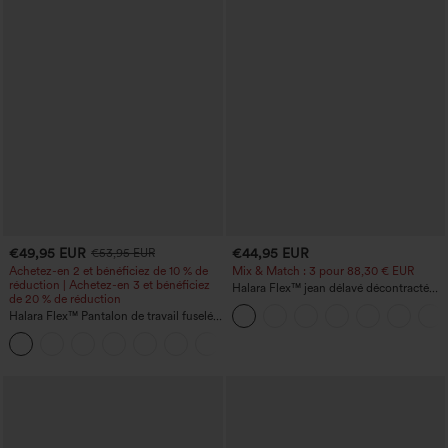
€49,95 EUR
€44,95 EUR
€53,95 EUR
Achetez-en 2 et bénéficiez de 10 % de
Mix & Match : 3 pour 88,30 € EUR
réduction | Achetez-en 3 et bénéficiez
Halara Flex™ jean délavé décontracté
de 20 % de réduction
taille haute à poches, coupe baggy à
Halara Flex™ Pantalon de travail fuselé,
jambe large
uni, taille haute, avec poches
+8