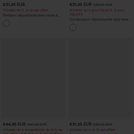
€31,95 EUR
€31,95 EUR
€35,95 EUR
Achetez-en 2, le 3e est offert
Achetez-en 2 pour 52,62 €, 4 pour
105,24 €
Pantalon décontracté taille haute à
cordon, coupe large en mélange de lin,
Combinaison décontractée style harem,
+5
avec poches
encolure en U et poche - Édition Easy
Peezy
€44,95 EUR
€31,95 EUR
€49,95 EUR
€35,95 EUR
Achetez-en 2 et bénéficiez de 10 % de
Achetez-en 2, le 3e est offert
réduction | Achetez-en 3 et bénéficiez