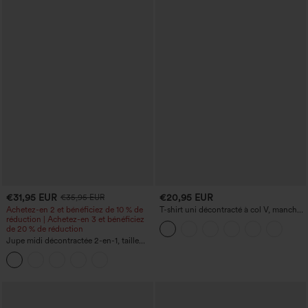
€31,95 EUR
€20,95 EUR
€35,95 EUR
Achetez-en 2 et bénéficiez de 10 % de
T-shirt uni décontracté à col V, manches
réduction | Achetez-en 3 et bénéficiez
courtes et fronces
de 20 % de réduction
Jupe midi décontractée 2-en-1, taille
haute à effet gainant, froncée avec
ourlet arrondi, en polaire et PU