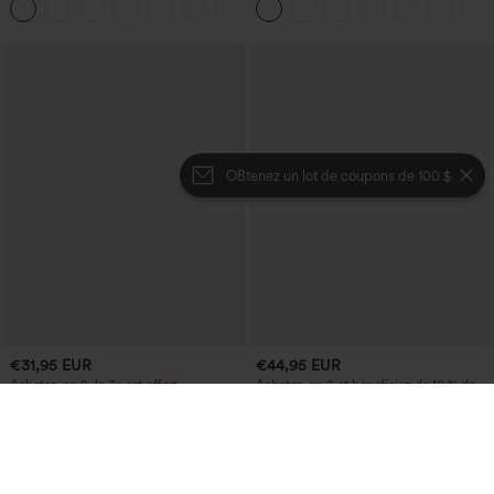
poches
retroussé et effet délavé
OBtenez un lot de coupons de 100 $
€31,95 EUR
€44,95 EUR
Achetez-en 2, le 3e est offert
Achetez-en 2 et bénéficiez de 10 % de
réduction | Achetez-en 3 et bénéficiez
Jupe midi décontractée en velours
de 20 % de réduction
côtelé, taille mi-haute, poches avant
+1
latérales à rabat
Halara UltraSculpt™ pantalon baggy de
yoga taille haute à effet gainant pour le
ventre, à rayures color block, avec
poches