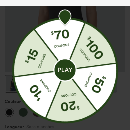
Couleur
Noir
Longueur
Sans manches