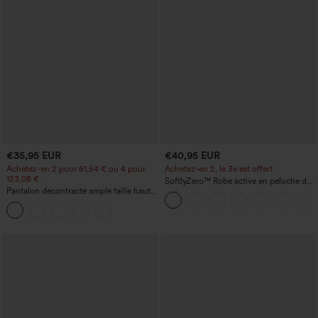
€35,95 EUR
€40,95 EUR
Achetez-en 2 pour 61,54 € ou 4 pour
Achetez-en 2, le 3e est offert
123,08 €.
SoftlyZero™ Robe active en peluche dos
Pantalon décontracté ample taille haute
nu — Édition Hyper Facile
à jambes larges, avec poches