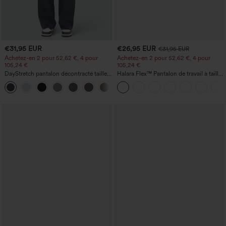
€31,95 EUR
€26,95 EUR
€31,95 EUR
Achetez-en 2 pour 52,62 €, 4 pour
Achetez-en 2 pour 52,62 €, 4 pour
105,24 €
105,24 €
DayStretch pantalon décontracté taille
Halara Flex™ Pantalon de travail à taille
haute avec poches et coupe droite
haute, jambe large, avec poches, en
+23
maille gaufrée