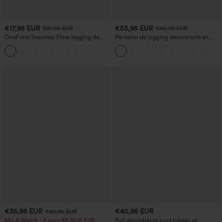
€17,95 EUR
€53,95 EUR
€31,95 EUR
€62,95 EUR
OneForm Seamless Flow legging de
Pantalon de jogging décontracté en
yoga taille haute, gainant pour le ventre
French terry à imprimé denim, taille mi-
et effet rehausseur de fesses
haute, style jean, avec poches
€35,95 EUR
€40,95 EUR
€40,95 EUR
Mix & Match : 3 pour 88,30 € EUR
Pull décontracté à col bateau et