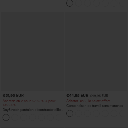
€31,95 EUR
€44,95 EUR
€49,95 EUR
Achetez-en 2 pour 52,62 €, 4 pour
Achetez-en 2, le 3e est offert
105,24 €
Combinaison de travail sans manches à
DayStretch pantalon décontracté taille
encolure bateau, côtés noués, toucher
haute à jambe en forme de tonneau
frais, rayée, avec poches — Édition Easy
+5
avec poches
Peezy