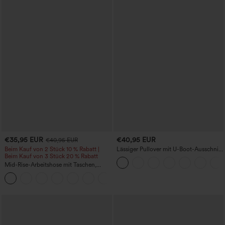
€35,95 EUR
€40,95 EUR
€40,95 EUR
Beim Kauf von 2 Stück 10 % Rabatt |
Lässiger Pullover mit U-Boot-Ausschnitt
Beim Kauf von 3 Stück 20 % Rabatt
und Fledermausärmeln.
Mid-Rise-Arbeitshose mit Taschen,
Barrel-Leg und weiter Passform
+3