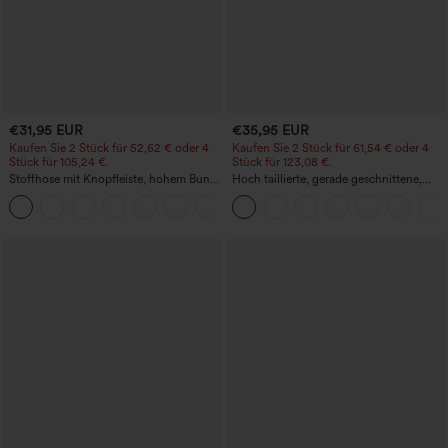
€31,95 EUR
€35,95 EUR
Kaufen Sie 2 Stück für 52,62 € oder 4
Kaufen Sie 2 Stück für 61,54 € oder 4
Stück für 105,24 €.
Stück für 123,08 €.
Stoffhose mit Knopfleiste, hohem Bund,
Hoch taillierte, gerade geschnittene,
mehreren Taschen und geradem Bein
legere Leinen-Optik-Hose mit Taschen
+23