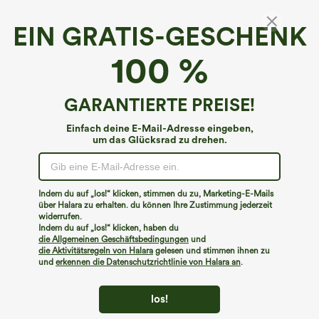
EIN GRATIS-GESCHENK
Legere kurze Latzhose mit gerippten
100 %
Stricktaschen
5
(
9
)
GARANTIERTE PREISE!
€13,95 EUR
€26,95 EUR
Einfach deine E-Mail-Adresse eingeben,
um das Glücksrad zu drehen.
Indem du auf „los!“ klicken, stimmen du zu, Marketing-E-Mails
über Halara zu erhalten. du können Ihre Zustimmung jederzeit
widerrufen.
Indem du auf „los!“ klicken, haben du
die Allgemeinen Geschäftsbedingungen
und
die Aktivitätsregeln von Halara
gelesen und stimmen ihnen zu
und
erkennen die Datenschutzrichtlinie von Halara an
.
los!