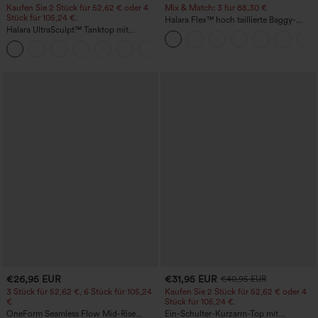
Kaufen Sie 2 Stück für 52,62 € oder 4
Mix & Match: 3 für 88,30 €
Stück für 105,24 €.
Halara Flex™ hoch taillierte Baggy-
Halara UltraSculpt™ Tanktop mit
Jeans mit Taschen, weitem Bein,
Rundhalsausschnitt und
stonewashed, lässig
+11
geschwungenem Saum
€26,95 EUR
€31,95 EUR
€40,95 EUR
3 Stück für 52,62 €, 6 Stück für 105,24
Kaufen Sie 2 Stück für 52,62 € oder 4
€
Stück für 105,24 €.
OneForm Seamless Flow Mid-Rise
Ein-Schulter-Kurzarm-Top mit