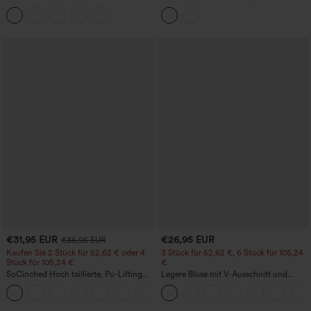
Yoga-Leggings - mittelhoher Bund,
abgerundetem High-Low-Saum,
bauchformend und mit Po-Lifting-
integriertem BH, gepunktet, lässig
Effekt
€31,95 EUR
€26,95 EUR
€35,95 EUR
Kaufen Sie 2 Stück für 52,62 € oder 4
3 Stück für 52,62 €, 6 Stück für 105,24
Stück für 105,24 €.
€
SoCinched Hoch taillierte, Po-Lifting
Legere Bluse mit V-Ausschnitt und
7/8-Trainingsleggings mit
kurzen Puffärmeln
+16
Bauchkontrolle und Seitentaschen