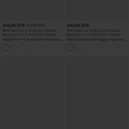
€44,95 EUR
€44,95 EUR
€49,95 EUR
Beim Kauf von 2 Stück 10 % Rabatt |
Beim Kauf von 2 Stück 10 % Rabatt |
Beim Kauf von 3 Stück 20 % Rabatt
Beim Kauf von 3 Stück 20 % Rabatt
Halara Flex™ V-Ausschnitt-Overall aus
Halara UltraSculpt™ Baggy-Yogahose
gewaschenem Denim mit Taschen –
mit hohem Bund, Bauchkontrolle,
+1
lässig
Color-Block-Streifen und Taschen