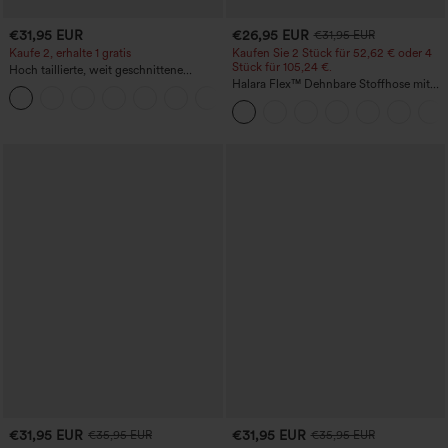
€31,95 EUR
€26,95 EUR
€31,95 EUR
Kaufe 2, erhalte 1 gratis
Kaufen Sie 2 Stück für 52,62 € oder 4
Stück für 105,24 €.
Hoch taillierte, weit geschnittene
Freizeithose aus Leinenmischung mit
Halara Flex™ Dehnbare Stoffhose mit
+5
Kordelzug und Taschen
hohem Bund, Waffelmuster,
Seitentaschen und weitem Bein
€31,95 EUR
€31,95 EUR
€35,95 EUR
€35,95 EUR