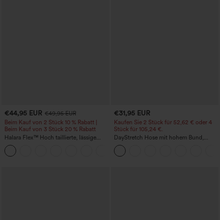
€44,95 EUR
€31,95 EUR
€49,95 EUR
Beim Kauf von 2 Stück 10 % Rabatt |
Kaufen Sie 2 Stück für 52,62 € oder 4
Beim Kauf von 3 Stück 20 % Rabatt
Stück für 105,24 €.
Halara Flex™ Hoch taillierte, lässige
DayStretch Hose mit hohem Bund,
Jeans mit Taschen, umgekrempeltem
Barrel-Leg und Taschen
+1
Saum, weitem Bein und verwaschenem
Finish