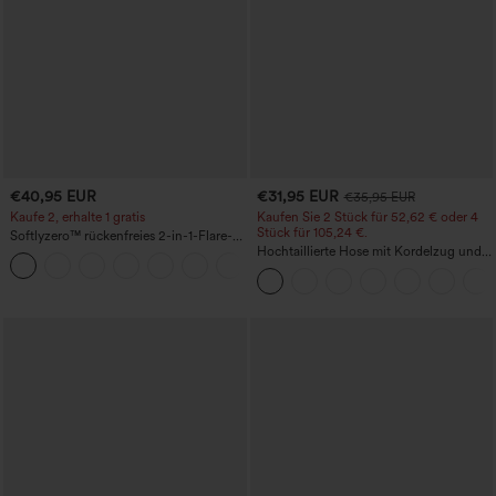
€40,95 EUR
€31,95 EUR
€35,95 EUR
Kaufe 2, erhalte 1 gratis
Kaufen Sie 2 Stück für 52,62 € oder 4
Stück für 105,24 €.
Softlyzero™ rückenfreies 2-in-1-Flare-
Trainingskleid – Wannabe – Easy Peezy
Hochtaillierte Hose mit Kordelzug und
+29
Taschen, weitem Bein, lässig und locker
in Leinenoptik