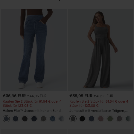
€35,95 EUR
€35,95 EUR
€44,95 EUR
€40,95 EUR
Kaufen Sie 2 Stück für 61,54 € oder 4
Kaufen Sie 2 Stück für 61,54 € oder 4
Stück für 123,08 €.
Stück für 123,08 €.
Halara Flex™ Jeans mit hohem Bund
Jumpsuit mit verstellbaren Trägern,
und Taschen, gewaschener, lässiger
gerafftem Detail, weitem Bein und
+5
Bootcut
meliertem Stoff, lässig, mit Taschen -
Easy Peezy