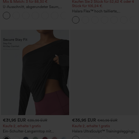
Mix & Match: 3 für 88,30 €
Kaufen Sie 2 Stück für 52,62 € oder 4
Stück für 105,24 €.
U-Ausschnitt, abgerundeter Saum,
InstantCool Yoga-Trägertop – UPF50+
Halara Flex™ hoch taillierte,
figurformende Arbeitshose, die die Taille
schmaler wirken lässt, mit Taschen,
weitem Bein und Mikro-Waffelstruktur
€31,95 EUR
€35,95 EUR
€35,95 EUR
€40,95 EUR
Kaufe 2, erhalte 1 gratis
Kaufe 2, erhalte 1 gratis
Ein-Schulter-Langarmtop mit
Halara UltraSculpt™ Trainingsleggings
Daumenloch, geschwungener Saum
mit hohem Bund – raffende Push-up-