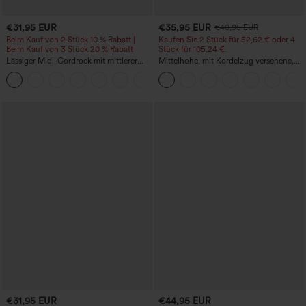
€31,95 EUR
€35,95 EUR
€40,95 EUR
Beim Kauf von 2 Stück 10 % Rabatt |
Kaufen Sie 2 Stück für 52,62 € oder 4
Beim Kauf von 3 Stück 20 % Rabatt
Stück für 105,24 €.
Lässiger Midi-Cordrock mit mittlerer
Mittelhohe, mit Kordelzug versehene,
Bundhöhe und vorderseitiger
schnelltrocknende Golfhose mit schmal
+1
Klapptasche
zulaufendem Schnitt, abgerundetem
Saum und Taschen – UPF 40+
€31,95 EUR
€44,95 EUR