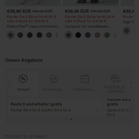
€35,95 EUR
€35,95 EUR
€35,95
€44,95 EUR
€40,95 EUR
Kaufen Sie 2 Stück für 61,54 €
Kaufen Sie 2 Stück für 61,54 €
Kaufe 2, e
oder 4 Stück für 123,08 €.
oder 4 Stück für 123,08 €.
High Wais
Halara Flex™ Jeans mit hohem
Jumpsuit mit verstellbaren
Straight 
Bund und Taschen,
Trägern, gerafftem Detail,
+5
gewaschener, lässiger Bootcut
weitem Bein und meliertem
Stoff, lässig, mit Taschen - Easy
Peezy
Unsere Angebote
OSER
KOSTENLOSER
Verkauf
Sondergutschein
Gratisgeschenke
D
VERSAND
Kaufen Sie 2 und 
Kaufe 3 und erhalte 1 gratis
gratis
Kaufen Sie 4 für 3, kaufen Sie 8 für 6
Kaufe 3 für 2, Kauf
für 6
PRODUKT ID: 02798623