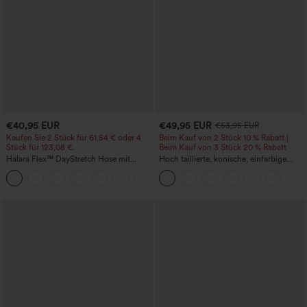
€40,95 EUR
€49,95 EUR
€53,95 EUR
Kaufen Sie 2 Stück für 61,54 € oder 4
Beim Kauf von 2 Stück 10 % Rabatt |
Stück für 123,08 €.
Beim Kauf von 3 Stück 20 % Rabatt
Halara Flex™ DayStretch Hose mit
Hoch taillierte, konische, einfarbige
mittlerer Bundhöhe, seitlicher
Anzughose mit Seitentaschen
+12
Reißverschlusstasche und
Work‑Flare‑Schnitt