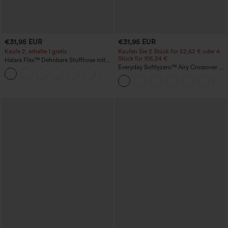
€31,95 EUR
€31,95 EUR
Kaufe 2, erhalte 1 gratis
Kaufen Sie 2 Stück für 52,62 € oder 4
Stück für 105,24 €.
Halara Flex™ Dehnbare Stoffhose mit
hohem Bund und Seitentasche hinten
Everyday Softlyzero™ Airy Crossover 2-
+13
in-1-Mini-Tennisrock mit Seitentaschen-
Lucid-UPF50+