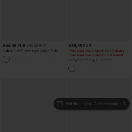
€44,95 EUR
€35,95 EUR
€49,95 EUR
Halara Flex™ Jeans mit hoher Taille,
Beim Kauf von 2 Stück 10 % Rabatt |
Taschen, geradem Bein und Used-Look
Beim Kauf von 3 Stück 20 % Rabatt
+3
SoftlyZero™ Airy, superhoch
geschnittene 2-in-1 InstantCool Yoga-
Shorts 7" mit Taschen
Hol dir ein $100-Gutscheinpaket