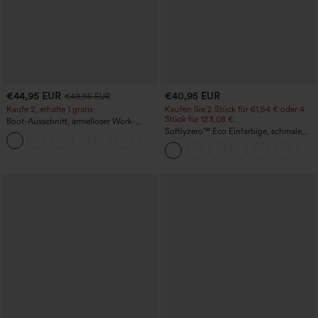
€44,95 EUR
€40,95 EUR
€49,95 EUR
Kaufe 2, erhalte 1 gratis
Kaufen Sie 2 Stück für 61,54 € oder 4
Stück für 123,08 €.
Boot-Ausschnitt, ärmelloser Work-
Jumpsuit mit seitlicher Bindung,
Softlyzero™ Eco Einfarbige, schmale,
+8
kühlender Cool-Touch-Effekt, gestreift
hoch taillierte Wanderhose mit
und mit Taschen – Easy Peezy Edition
mehreren Taschen