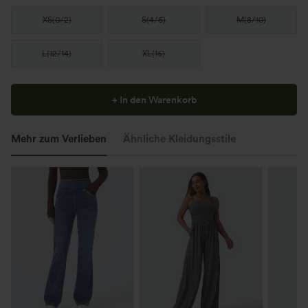
XS
(
0/2
)
S
(
4/6
)
M
(
8/10
)
L
(
12/14
)
XL
(
16
)
+ In den Warenkorb
Mehr zum Verlieben
Ähnliche Kleidungsstile