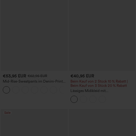
€53,95 EUR
€40,95 EUR
€62,95 EUR
Mid-Rise-Sweatpants im Denim-Print
Beim Kauf von 2 Stück 10 % Rabatt |
aus French Terry, lässig, mit Taschen
Beim Kauf von 3 Stück 20 % Rabatt
Lässiges Midikleid mit
Rundhalsausschnitt, integriertem BH,
ärmellos und Rüschensaum
Sale