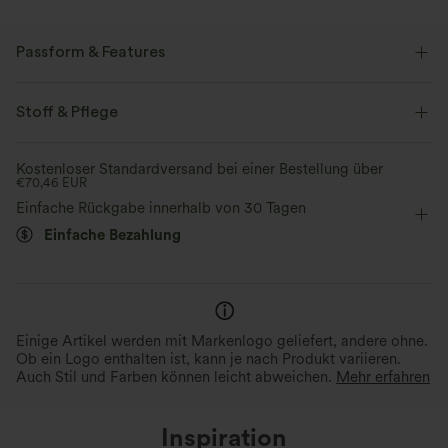
Passform & Features
Lockere Passform
Gesäßtaschen
Vordertasche
Stoff & Pflege
quadratischer Ausschnitt
lässig
15 cm
Kostenloser Standardversand bei einer Bestellung über
€70,46 EUR
weites Bein
ärmellos
Vier-Wege-Stretch
Einteiler
Einfache Rückgabe innerhalb von 30 Tagen
Einfache Bezahlung
Einige Artikel werden mit Markenlogo geliefert, andere ohne.
Ob ein Logo enthalten ist, kann je nach Produkt variieren.
Auch Stil und Farben können leicht abweichen.
Mehr erfahren
Inspiration