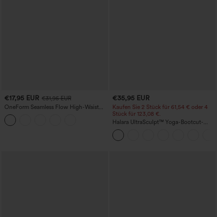
€17,95 EUR
€35,95 EUR
€31,95 EUR
OneForm Seamless Flow High-Waist
Kaufen Sie 2 Stück für 61,54 € oder 4
Yogaleggings – nahtlos, mit hoher
Stück für 123,08 €.
Taille, bauchformend und mit
Halara UltraSculpt™ Yoga-Bootcut-
Hebeeffekt für den Po
Leggings mit hoher Taille,
bauchformender Unterstützung und
Tasche