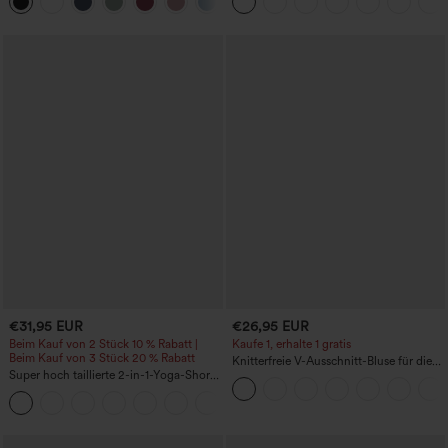
+3
(High-Low), schnell trocknend – Yoga-
Po-Form, Bauchkontrolle, Taschen und
Sporttop mit integriertem BH
formende Passform
€31,95 EUR
€26,95 EUR
Beim Kauf von 2 Stück 10 % Rabatt |
Kaufe 1, erhalte 1 gratis
Beim Kauf von 3 Stück 20 % Rabatt
Knitterfreie V-Ausschnitt-Bluse für die
Super hoch taillierte 2-in-1-Yoga-Shorts
Arbeit, kurzärmelig und oversized
mit Gesäßtasche und Seitentasche-
+20
längere Länge