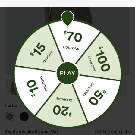
Farbe
Moss Green Floral Velvet
Wähle die Größe aus
(US)
Größentabelle