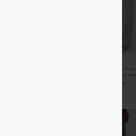
€31,95 EUR
35,95 EUR
€35,95 EUR
3 pour 88,30 € EUR
Achetez-en 2 pour 52,62 €, 4 pou
oga InstantCool à encolure en U
Pantalon taille haute à cordon ave
ndi – UPF50+
jambe large et coupe ample, style
+4
+19
effet lin