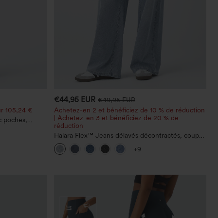
€44,95 EUR
€49,95 EUR
r 105,24 €
Achetez-en 2 et bénéficiez de 10 % de réduction
| Achetez-en 3 et bénéficiez de 20 % de
c poches,
réduction
 décontracté,
Halara Flex™ Jeans délavés décontractés, coupe
baggy à jambe large, taille basse asymétrique,
+9
poches zippées