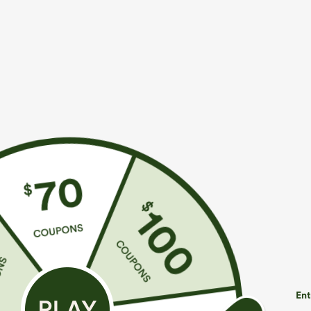
€35,95 EUR
€35,95 EUR
€40,95 EUR
Achetez-en 2 pour 61,54 € ou 4 pour 123,08 €.
Achetez-en 2 p
Combinaison décontractée chinée à bretelles
Halara Flex™ Je
réglables, fronces et jambes larges, avec poches
haute, effet dé
+14
— facile comme tout
Ent