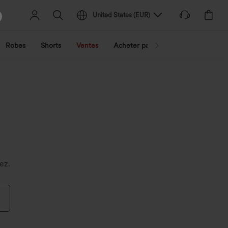
United States
(
EUR
)
Robes
Shorts
Ventes
Acheter par activité
Découvrez 
ez.