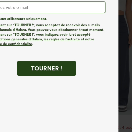
ux utilisateurs uniquement.
uant sur "TOURNER !", vous acceptez de recevoir des e-mails
onnels d'Halara. Vous pouvez vous désabonner à tout moment.
uant sur "TOURNER !", vous indiquez avoir lu et accepté
ditions générales d'Halara
,
les règles de l'activité
et notre
ue de confidentialité
.
TOURNER !
€31,95 EUR
35,95 EUR
our 52,62 €, 4 pour 105,24 €
Achetez-en 2 pour 52,62 €, 4 pou