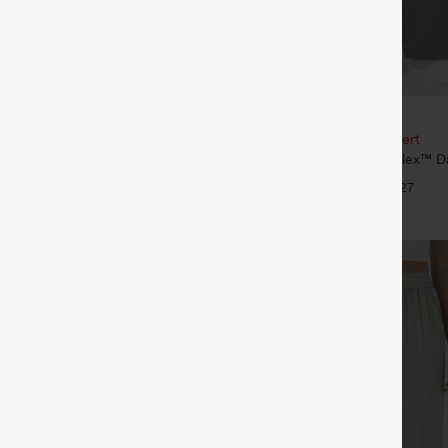
€35,95 EUR
€49,95 EUR
our 61,54 € ou 4 pour 123,08 €.
Achetez-en 2, le 3e est offert
é taille mi‑haute, à cordon de
Pantalon de travail Halara Flex™ D
poches
taille haute, avec poches et coupe
+27