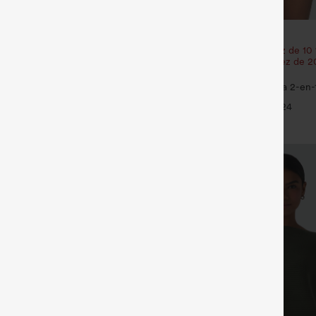
€31,95 EUR
t bénéficiez de 10 % de réduction
Achetez-en 2 et bénéficiez de 10
 et bénéficiez de 20 % de
| Achetez-en 3 et bénéficiez de 
réduction
y — shorts de yoga super taille
SoftlyZero™ Shorts de yoga 2-en-1
nstantCool avec poches
super taille haute, aérés, 5'' ave
+29
+24
longueur allongée