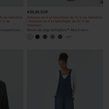
€35,95 EUR
 % de réduction
Achetez-en 2 et bénéficiez de 10 % de réduction
20 % de
| Achetez-en 3 et bénéficiez de 20 % de
réduction
 InstantCool,
Shorts de yoga SoftlyZero™ Airy 2-en-1
c poches —
InstantCool, super taille haute, 7" avec poches
+27