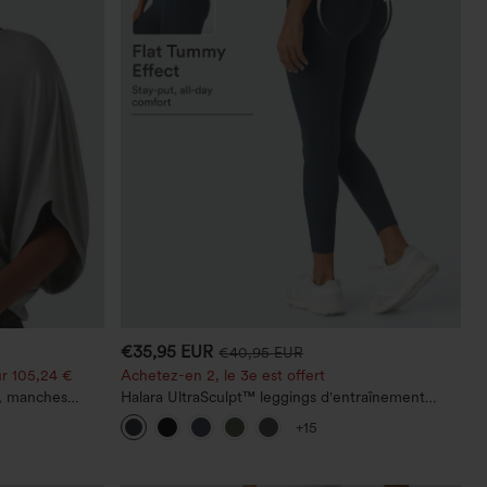
€35,95 EUR
€40,95 EUR
r 105,24 €
Achetez-en 2, le 3e est offert
e, manches
Halara UltraSculpt™ leggings d'entraînement
taille haute — fronces liftantes pour le fessier,
+15
maintien gainant du ventre et poche