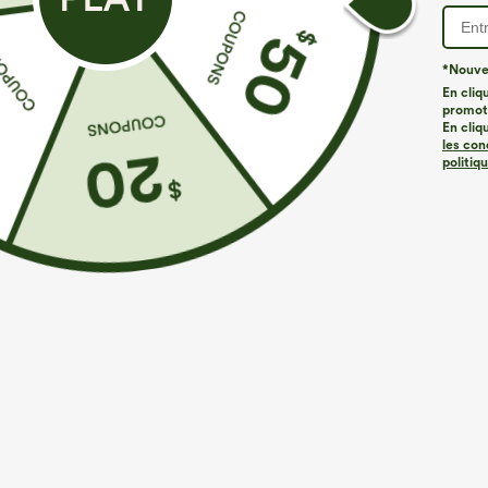
*Nouvea
En cliq
promoti
En cliq
les con
politiq
€35,95 EUR
€31,95 EUR
€40,95 EUR
€
Achetez-en 2 pour 52,62 €, 4 pour 105,24 €
Achetez-en 2 p