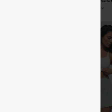
ulpt™ Leggings d'entraînement
DayStretch pantalon décontracté t
e haute, effet ventre plat, avec
avec poches et coupe droite
+20
+27