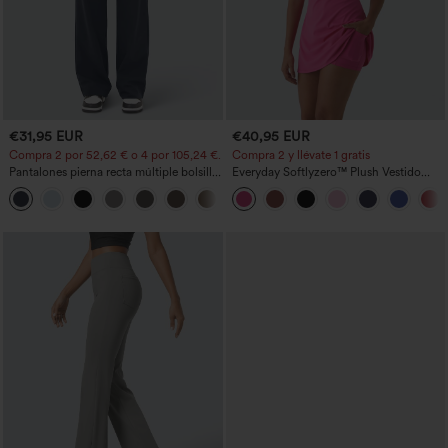
€31,95 EUR
€40,95 EUR
Compra 2 por 52,62 € o 4 por 105,24 €.
Compra 2 y llévate 1 gratis
Pantalones pierna recta múltiple bolsillo
Everyday Softlyzero™ Plush Vestido
botón tiro alto
deportivo sin espalda 2 en 1
+23
acampanado -Wannabe -Easy Peezy