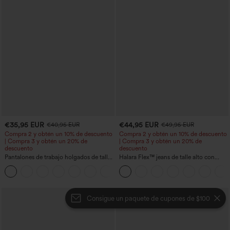
€35,95 EUR
€44,95 EUR
€40,95 EUR
€49,95 EUR
Compra 2 y obtén un 10% de descuento
Compra 2 y obtén un 10% de descuento
| Compra 3 y obtén un 20% de
| Compra 3 y obtén un 20% de
descuento
descuento
Pantalones de trabajo holgados de talle
Halara Flex™ jeans de talle alto con
medio con bolsillos y pernera estilo
bolsillos, dobladillo enrollado, pierna
+3
barril
ancha y efecto lavado, estilo casual
Consigue un paquete de cupones de $100