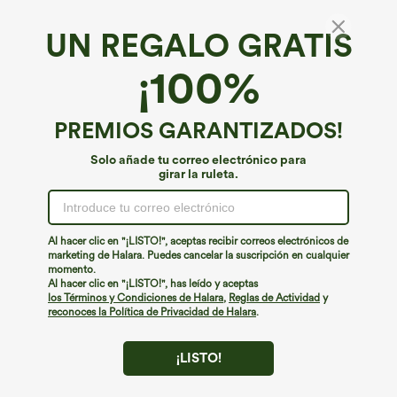
UN REGALO GRATIS
¡100%
PREMIOS GARANTIZADOS!
Solo añade tu correo electrónico para
girar la ruleta.
¡Ups!
No podemos encontrar la página que estás buscando.
Al hacer clic en "¡LISTO!", aceptas recibir correos electrónicos de
marketing de Halara. Puedes cancelar la suscripción en cualquier
momento.
Seguir comprando
Al hacer clic en "¡LISTO!", has leído y aceptas
los Términos y Condiciones de Halara
,
Reglas de Actividad
y
reconoces la Política de Privacidad de Halara
.
¡LISTO!