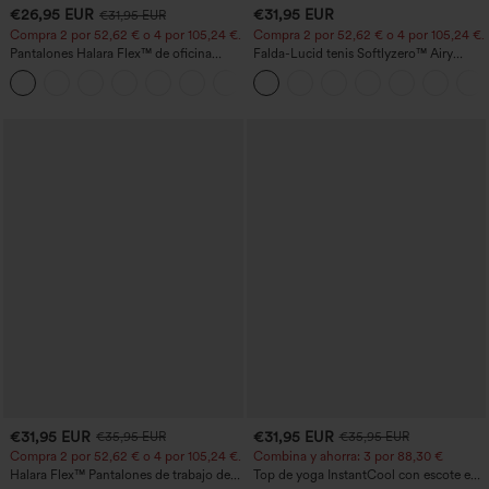
€26,95 EUR
€31,95 EUR
€31,95 EUR
Compra 2 por 52,62 € o 4 por 105,24 €.
Compra 2 por 52,62 € o 4 por 105,24 €.
Pantalones Halara Flex™ de oficina
Falda-Lucid tenis Softlyzero™ Airy
anchos plisados de tiro alto con bolsillos
cruzado tacto fresco bolsillo lateral 2 en
+21
en tela tipo gofre
1 -UPF50+
€31,95 EUR
€31,95 EUR
€35,95 EUR
€35,95 EUR
Compra 2 por 52,62 € o 4 por 105,24 €.
Combina y ahorra: 3 por 88,30 €
Halara Flex™ Pantalones de trabajo de
Top de yoga InstantCool con escote en