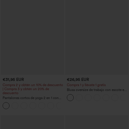
€31,95 EUR
€26,95 EUR
Compra 2 y obtén un 10% de descuento
Compra 1 y llévate 1 gratis
| Compra 3 y obtén un 20% de
Blusa oversize de trabajo con escote en
descuento
V y manga corta, resistente a las arrugas
Pantalones cortos de yoga 2 en 1 con
bolsillo trasero de talle muy alto y
+20
bolsillo lateral oculto de 5&#39;&#39;
de longitud más larga