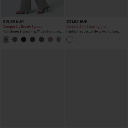
€31,95 EUR
€31,95 EUR
Compra 2 y llévate 1 gratis
Compra 2 y llévate 1 gratis
Pantalones Halara Flex™ de oficina de
Pantalones casual de talle alto con
tiro alto ligeramente acampanados con
cordón, pernera ancha, en mezcla de
+13
bolsillos
lino y con bolsillos