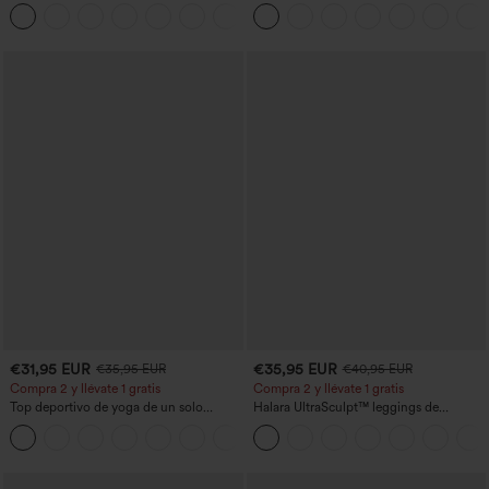
talle alto, moldeadores del cuerpo, que
U y bajo curvado - UPF50+
+10
estilizan la cintura, con bolsillos, de
pierna ancha en micro‑waffle
€31,95 EUR
€35,95 EUR
€35,95 EUR
€40,95 EUR
Compra 2 y llévate 1 gratis
Compra 2 y llévate 1 gratis
Top deportivo de yoga de un solo
Halara UltraSculpt™ leggings de
hombro, manga larga con agujero para
entrenamiento moldeadores de talle alto
+3
el pulgar, dobladillo curvo estilo high-
con fruncido trasero que realza los
low (frente más corto, espalda más
glúteos, control de abdomen y bolsillos
larga), de secado rápido, con sujetador
incorporado