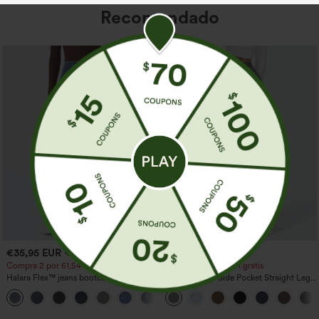
Recomendado
€35,95 EUR
€35,95 EUR
€44,95 EUR
Compra 2 por 61,54 € o 4 por 123,08 €.
Compra 2 y llévate 1 gratis
Halara Flex™ jeans bootcut casual
High Waisted Side Pocket Straight Leg
lavados, de talle alto y con bolsillos
Work Pants
+5