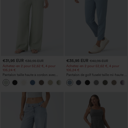
€31,95 EUR
€35,95 EUR
€35,95 EUR
€40,95 EUR
Achetez-en 2 pour 52,62 €, 4 pour
Achetez-en 2 pour 52,62 €, 4 pour
105,24 €
105,24 €
Pantalon taille haute à cordon avec
Pantalon de golf fuselé taille mi-haute à
poches, jambe large et coupe ample,
cordon, ourlet incurvé, séchage rapide,
+15
style décontracté, effet lin
avec poches — UPF40+