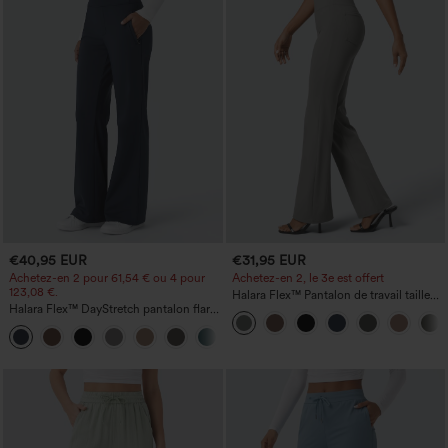
€40,95 EUR
€31,95 EUR
Achetez-en 2 pour 61,54 € ou 4 pour
Achetez-en 2, le 3e est offert
123,08 €.
Halara Flex™ Pantalon de travail taille
Halara Flex™ DayStretch pantalon flare
haute avec poche latérale arrière et
de travail, taille mi-haute, poche latérale
légère coupe évasée
+12
zippée