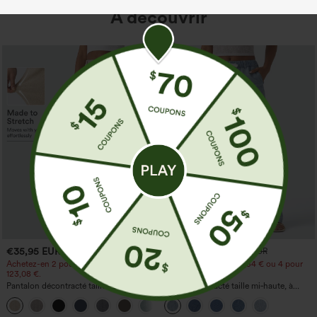
À découvrir
€35,95 EUR
€44,95 EUR
€49,95 EUR
Achetez-en 2 pour 61,54 € ou 4 pour
Achetez-en 2 pour 61,54 € ou 4 pour
123,08 €.
123,08 €.
Pantalon décontracté taille haute à
Jean décontracté taille mi‑haute, à
jambe droite, effet lin, avec poches
cordon de serrage, avec poches
+5