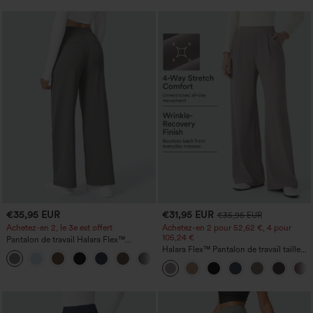
€35,95 EUR
€31,95 EUR
€35,95 EUR
Achetez-en 2, le 3e est offert
Achetez-en 2 pour 52,62 €, 4 pour
105,24 €
Pantalon de travail Halara Flex™
DayStretch à taille haute, avec poches et
Halara Flex™ Pantalon de travail taille
+23
coupe droite
haute sculptant la silhouette, gainant la
taille, avec poches, jambe large en
micro-gaufre