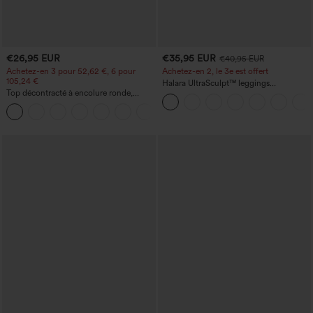
€26,95 EUR
€35,95 EUR
€40,95 EUR
Achetez-en 3 pour 52,62 €, 6 pour
Achetez-en 2, le 3e est offert
105,24 €
Halara UltraSculpt™ leggings
Top décontracté à encolure ronde,
d'entraînement taille haute — fronces
manches chauve-souris et coupe ample
liftantes pour le fessier, maintien gainant
+1
du ventre et poche