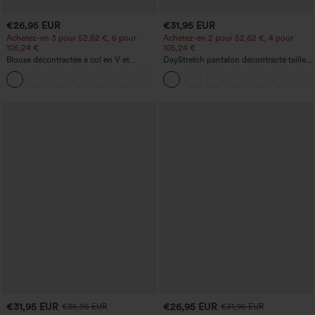
€26,95 EUR
€31,95 EUR
Achetez-en 3 pour 52,62 €, 6 pour
Achetez-en 2 pour 52,62 €, 4 pour
105,24 €
105,24 €
Blouse décontractée à col en V et
DayStretch pantalon décontracté taille
manches courtes bouffantes
haute avec poches et coupe droite
€31,95 EUR
€26,95 EUR
€35,95 EUR
€31,95 EUR