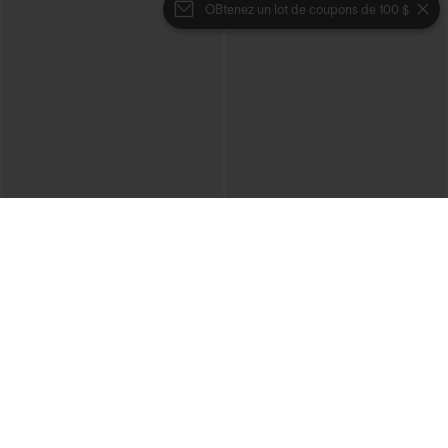
OBtenez un lot de coupons de 100 $
€17,95 EUR
€31,95 EUR
€35,95 EUR
Halara UltraSculpt™ débardeur court de
Achetez-en 2 et bénéficiez de 10 % de
yoga dos nu torsadé à bretelles doubles
réduction | Achetez-en 3 et bénéficiez
+11
de 20 % de réduction
Jupe midi décontractée 2-en-1, taille
haute à effet gainant, froncée avec
ourlet arrondi, en polaire et PU