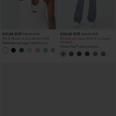
€31,95 EUR
€35,95 EUR
€35,95 EUR
€44,95 EUR
Mix & Match : 3 pour 88,30 € EUR
Achetez-en 2 pour 61,54 € ou 4 pour
123,08 €.
Débardeur de yoga InstantCool à
encolure en U et ourlet arrondi –
Halara Flex™ Jeans bootcut
UPF50+
décontractés taille haute, effet délavé,
avec poches