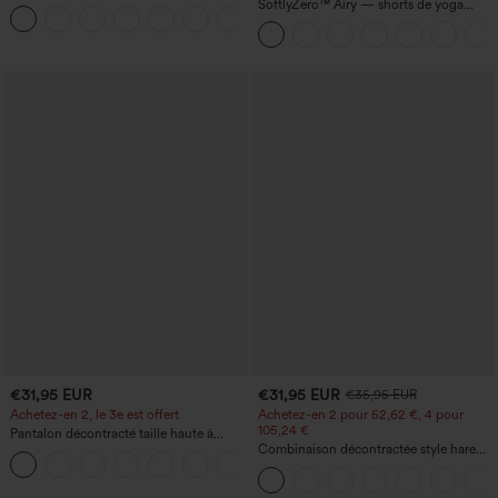
taille haute sculptants — rehaussement
SoftlyZero™ Airy — shorts de yoga
+15
fessier, maintien du ventre, avec poche
super taille haute 2-en-1 InstantCool
avec poches
€31,95 EUR
€31,95 EUR
€35,95 EUR
Achetez-en 2, le 3e est offert
Achetez-en 2 pour 52,62 €, 4 pour
105,24 €
Pantalon décontracté taille haute à
cordon, coupe large en mélange de lin,
Combinaison décontractée style harem,
+5
avec poches
encolure en U et poche - Édition Easy
Peezy