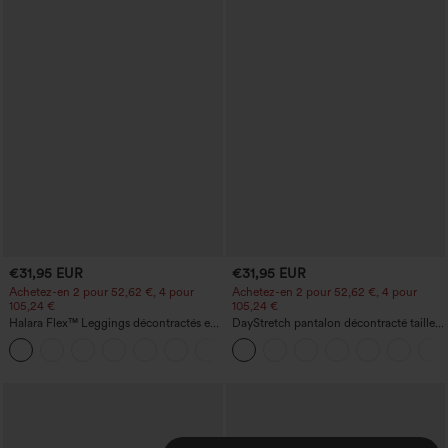
€31,95 EUR
€31,95 EUR
Achetez-en 2 pour 52,62 €, 4 pour
Achetez-en 2 pour 52,62 €, 4 pour
105,24 €
105,24 €
Halara Flex™ Leggings décontractés en
DayStretch pantalon décontracté taille
jean à taille haute avec poches
haute à jambe en forme de tonneau
avec poches