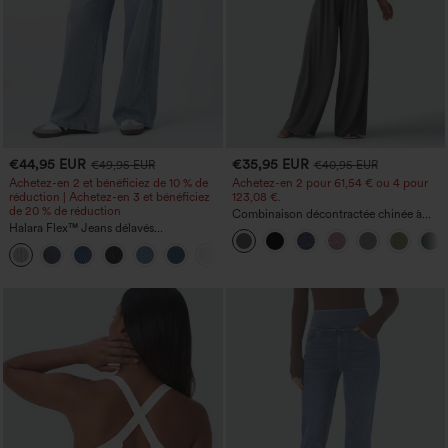
€44,95 EUR
€35,95 EUR
€49,95 EUR
€40,95 EUR
Achetez-en 2 et bénéficiez de 10 % de
Achetez-en 2 pour 61,54 € ou 4 pour
réduction | Achetez-en 3 et bénéficiez
123,08 €.
de 20 % de réduction
Combinaison décontractée chinée à
Halara Flex™ Jeans délavés
bretelles réglables, fronces et jambes
décontractés, coupe baggy à jambe
larges, avec poches — facile comme
+5
large, taille basse asymétrique, poches
tout
zippées