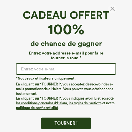
CADEAU OFFERT
100%
de chance de gagner
Entrez votre addresse e-mail pour faire
tourner la roue.*
Oops!
Nous ne semblons pas pouvoir trouver la page que
*Nouveaux utilisateurs uniquement.
vous recherchez.
En cliquant sur "TOURNER !", vous acceptez de recevoir des e-
mails promotionnels d'Halara. Vous pouvez vous désabonner à
tout moment.
Acheter plus
En cliquant sur "TOURNER !", vous indiquez avoir lu et accepté
les conditions générales d'Halara
,
les règles de l'activité
et notre
politique de confidentialité
.
TOURNER !