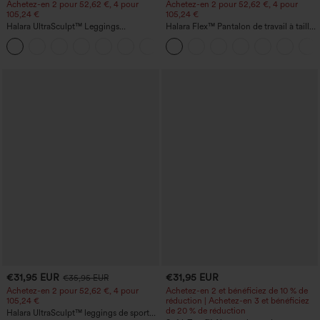
Achetez-en 2 pour 52,62 €, 4 pour
Achetez-en 2 pour 52,62 €, 4 pour
105,24 €
105,24 €
Halara UltraSculpt™ Leggings
Halara Flex™ Pantalon de travail à taille
d'entraînement sculptants taille haute,
haute, jambe large, avec poches, en
+16
effet ventre plat, avec poche
maille gaufrée
€31,95 EUR
€31,95 EUR
€35,95 EUR
Achetez-en 2 pour 52,62 €, 4 pour
Achetez-en 2 et bénéficiez de 10 % de
105,24 €
réduction | Achetez-en 3 et bénéficiez
de 20 % de réduction
Halara UltraSculpt™ leggings de sport