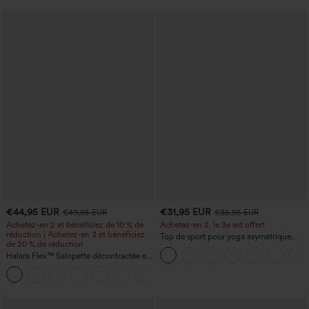
€44,95 EUR
€31,95 EUR
€49,95 EUR
€35,95 EUR
Achetez-en 2 et bénéficiez de 10 % de
Achetez-en 2, le 3e est offert
réduction | Achetez-en 3 et bénéficiez
Top de sport pour yoga asymétrique
de 20 % de réduction
(une épaule) à manches longues avec
Halara Flex™ Salopette décontractée en
ouverture pour le pouce, ourlet arrondi
denim lavé à encolure en V avec poche
haut-bas, séchage rapide, soutien-gorge
+1
intégré.