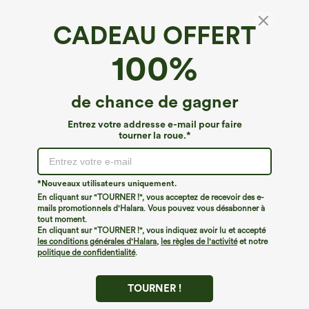
CADEAU OFFERT
Top côtelé à encolure en V croisée, manches
100%
courtes, coupe courte et style décontracté
€22,95 EUR
Buy 1, Get 1 Free
de chance de gagner
Entrez votre addresse e-mail pour faire
tourner la roue.*
*Nouveaux utilisateurs uniquement.
En cliquant sur "TOURNER !", vous acceptez de recevoir des e-
mails promotionnels d'Halara. Vous pouvez vous désabonner à
tout moment.
En cliquant sur "TOURNER !", vous indiquez avoir lu et accepté
les conditions générales d'Halara
,
les règles de l'activité
et notre
politique de confidentialité
.
TOURNER !