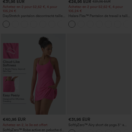
€31,95 EUR
€26,95 EUR
€31,95 EUR
Achetez-en 2 pour 52,62 €, 4 pour
Achetez-en 2 pour 52,62 €, 4 pour
105,24 €
105,24 €
DayStretch pantalon décontracté taille
Halara Flex™ Pantalon de travail à taille
haute avec poches et coupe droite
haute, jambe large, avec poches, en
+23
maille gaufrée
€40,95 EUR
€31,95 EUR
Achetez-en 2, le 3e est offert
SoftlyZero™ Airy short de yoga 3'' à
taille haute, froncé, InstantCool, avec
SoftlyZero™ Robe active en peluche dos