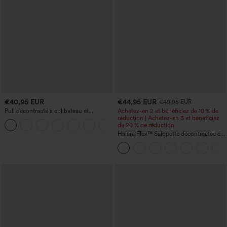
€40,95 EUR
€44,95 EUR
€49,95 EUR
Pull décontracté à col bateau et
Achetez-en 2 et bénéficiez de 10 % de
manches chauve-souris
réduction | Achetez-en 3 et bénéficiez
+1
de 20 % de réduction
Halara Flex™ Salopette décontractée en
denim lavé à encolure en V avec poche