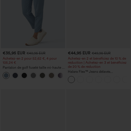
€35,95 EUR
€44,95 EUR
€40,95 EUR
€49,95 EUR
Achetez-en 2 pour 52,62 €, 4 pour
Achetez-en 2 et bénéficiez de 10 % de
105,24 €
réduction | Achetez-en 3 et bénéficiez
de 20 % de réduction
Pantalon de golf fuselé taille mi-haute à
cordon, ourlet incurvé, séchage rapide,
Halara Flex™ Jeans délavés
+2
avec poches — UPF40+
décontractés, coupe baggy à jambe
large, taille basse asymétrique, poches
zippées