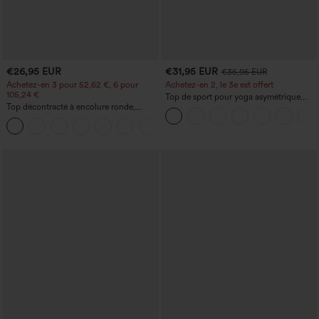
€26,95 EUR
€31,95 EUR
€35,95 EUR
Achetez-en 3 pour 52,62 €, 6 pour
Achetez-en 2, le 3e est offert
105,24 €
Top de sport pour yoga asymétrique
Top décontracté à encolure ronde,
(une épaule) à manches longues avec
manches chauve-souris et coupe ample
ouverture pour le pouce, ourlet arrondi
+1
haut-bas, séchage rapide, soutien-gorge
intégré.