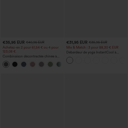
€35,95 EUR
€31,95 EUR
€40,95 EUR
€35,95 EUR
Achetez-en 2 pour 61,54 € ou 4 pour
Mix & Match : 3 pour 88,30 € EUR
123,08 €.
Débardeur de yoga InstantCool à
Combinaison décontractée chinée à
encolure en U et ourlet arrondi –
bretelles réglables, fronces et jambes
UPF50+
+10
larges, avec poches — facile comme
tout