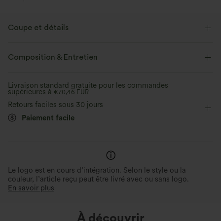
Coupe et détails
Près du corps
Col V
Enfilable
Décontracté
Composition & Entretien
Longueur taille
Manches courtes
Élasticité moyenne
Livraison standard gratuite pour les commandes
supérieures à
Élasticité quatre directions
€70,46 EUR
Retours faciles sous 30 jours
Paiement facile
Le logo est en cours d’intégration. Selon le style ou la
couleur, l’article reçu peut être livré avec ou sans logo.
En savoir plus
À découvrir