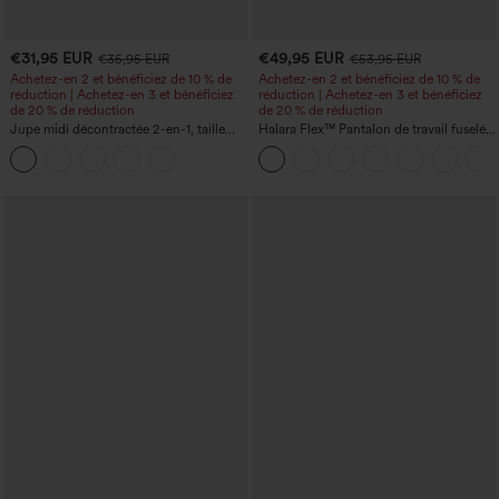
€31,95 EUR
€49,95 EUR
€35,95 EUR
€53,95 EUR
Achetez-en 2 et bénéficiez de 10 % de
Achetez-en 2 et bénéficiez de 10 % de
réduction | Achetez-en 3 et bénéficiez
réduction | Achetez-en 3 et bénéficiez
de 20 % de réduction
de 20 % de réduction
Jupe midi décontractée 2-en-1, taille
Halara Flex™ Pantalon de travail fuselé,
haute à effet gainant, froncée avec
uni, taille haute, avec poches
ourlet arrondi, en polaire et PU