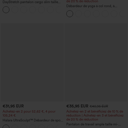
de 20 % de réduction
DayStretch pantalon cargo slim taille
haute, poches zippées, uni
Débardeur de yoga à col rond, à
+10
fronces, effet rafraîchissant - UPF50+
€31,95 EUR
€35,95 EUR
€40,95 EUR
Achetez-en 2 pour 52,62 €, 4 pour
Achetez-en 2 et bénéficiez de 10 % de
105,24 €
réduction | Achetez-en 3 et bénéficiez
de 20 % de réduction
Halara UltraSculpt™ Débardeur de sport
à col rond et ourlet arrondi
Pantalon de travail ample taille mi-