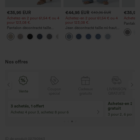
€35,95 EUR
€44,95 EUR
€35,95
€49,95 EUR
Achetez-en 2 pour 61,54 € ou 4
Achetez-en 2 pour 61,54 € ou 4
Achetez-en
pour 123,08 €.
pour 123,08 €.
Pantalon 
Pantalon décontracté taille
Jean décontracté taille mi‑haute,
DayStretch
haute à jambe droite, effet lin,
à cordon de serrage, avec
poches et
+5
avec poches
poches
Nos offres
N
Coupon
Cadeaux
LIVRAISON
Vente
E
spécial
gratuits
GRATUITE
Achetez-en 2, ob
3 achetés, 1 offert
gratuit
Achetez 4 pour 3, achetez 8 pour 6
3 pour 2, 6 pour 4,
ID de produit 02790943