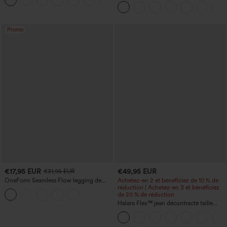
+11
haute, coupe « barrel » (jambe en forme
de tonneau) avec poches
Promo
€17,95 EUR
€49,95 EUR
€31,95 EUR
OneForm Seamless Flow legging de
Achetez-en 2 et bénéficiez de 10 % de
yoga taille haute, gainant pour le ventre
réduction | Achetez-en 3 et bénéficiez
et effet rehausseur de fesses
de 20 % de réduction
Halara Flex™ jean décontracté taille
haute à effet gainant, coupe large, avec
poches