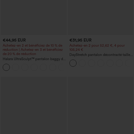
€44,95 EUR
€31,95 EUR
Achetez-en 2 et bénéficiez de 10 % de
Achetez-en 2 pour 52,62 €, 4 pour
réduction | Achetez-en 3 et bénéficiez
105,24 €
de 20 % de réduction
DayStretch pantalon décontracté taille
Halara UltraSculpt™ pantalon baggy de
haute à jambe en forme de tonneau
yoga taille haute à effet gainant pour le
avec poches
ventre, à rayures color block, avec
poches