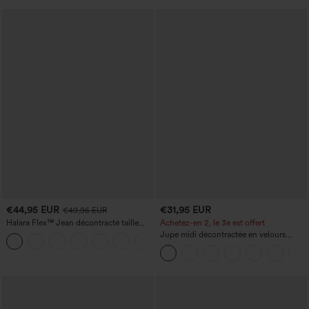
€44,95 EUR
€31,95 EUR
€49,95 EUR
Halara Flex™ Jean décontracté taille
Achetez-en 2, le 3e est offert
haute, jambe droite, délavé, avec poches
Jupe midi décontractée en velours
+3
côtelé, taille mi-haute, poches avant
latérales à rabat