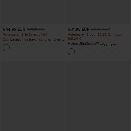
€44,95 EUR
€31,95 EUR
€49,95 EUR
€35,95 EUR
Achetez-en 2, le 3e est offert
Achetez-en 2 pour 52,62 €, 4 pour
105,24 €
Combinaison de travail sans manches à
encolure bateau, côtés noués, toucher
Halara UltraSculpt™ Leggings
+8
frais, rayée, avec poches — Édition Easy
d'entraînement sculptants taille haute,
Peezy
effet ventre plat, avec poche