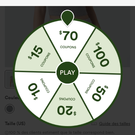
Couleur
Ash Grey
Taille
(US)
Guide des tailles
100 % des clients estiment que la taille correspond bien.