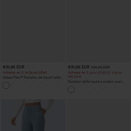
€31,95 EUR
€31,95 EUR
€35,95 EUR
Achetez-en 2, le 3e est offert
Achetez-en 2 pour 52,62 €, 4 pour
105,24 €
Halara Flex™ Pantalon de travail taille
haute avec poche latérale arrière et
Pantalon taille haute à cordon avec
+13
légère coupe évasée
poches, jambe large et coupe ample,
style décontracté, effet lin