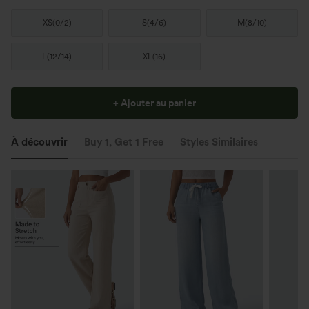
XS
(
0/2
)
S
(
4/6
)
M
(
8/10
)
L
(
12/14
)
XL
(
16
)
+ Ajouter au panier
À découvrir
Buy 1, Get 1 Free
Styles Similaires