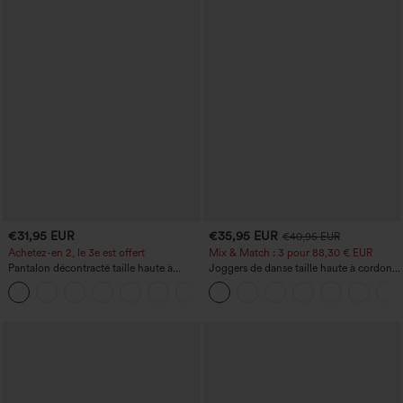
€31,95 EUR
€35,95 EUR
€40,95 EUR
Achetez-en 2, le 3e est offert
Mix & Match : 3 pour 88,30 € EUR
Pantalon décontracté taille haute à
Joggers de danse taille haute à cordon,
cordon, coupe large en mélange de lin,
effet froncé, coupe fuselée, à séchage
+5
avec poches
rapide et toucher frais, avec poches —
UPF40+