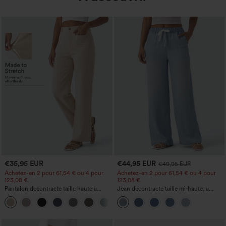
€35,95 EUR
€44,95 EUR
€49,95 EUR
Achetez-en 2 pour 61,54 € ou 4 pour
Achetez-en 2 pour 61,54 € ou 4 pour
123,08 €.
123,08 €.
Pantalon décontracté taille haute à
Jean décontracté taille mi‑haute, à
jambe droite, effet lin, avec poches
cordon de serrage, avec poches
+5