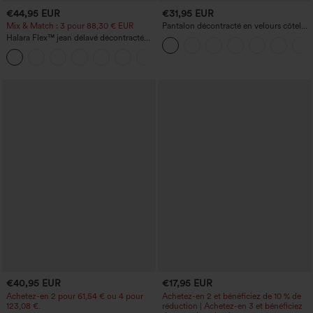
€44,95 EUR
€31,95 EUR
Mix & Match : 3 pour 88,30 € EUR
Pantalon décontracté en velours côtelé,
taille mi-haute, poche zippée
Halara Flex™ jean délavé décontracté
taille haute à poches, coupe baggy à
+2
jambe large
€40,95 EUR
€17,95 EUR
Achetez-en 2 pour 61,54 € ou 4 pour
Achetez-en 2 et bénéficiez de 10 % de
123,08 €.
réduction | Achetez-en 3 et bénéficiez