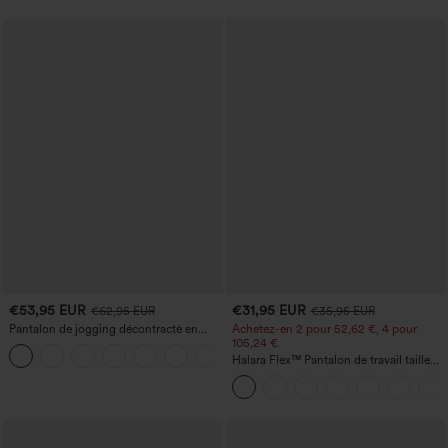
€53,95 EUR
€31,95 EUR
€62,95 EUR
€35,95 EUR
Pantalon de jogging décontracté en
Achetez-en 2 pour 52,62 €, 4 pour
French terry à imprimé denim, taille mi-
105,24 €
haute, style jean, avec poches
Halara Flex™ Pantalon de travail taille
haute sculptant la silhouette, gainant la
taille, avec poches, jambe large en
micro-gaufre