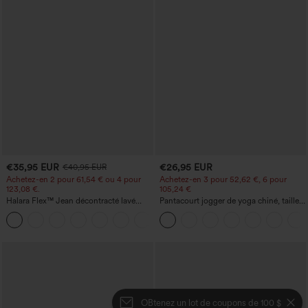
€35,95 EUR
€26,95 EUR
€40,95 EUR
Achetez-en 2 pour 61,54 € ou 4 pour
Achetez-en 3 pour 52,62 €, 6 pour
123,08 €.
105,24 €
Halara Flex™ Jean décontracté lavé
Pantacourt jogger de yoga chiné, taille
taille haute à poche croisée
haute, à fronces, avec poches.
+1
OBtenez un lot de coupons de 100 $