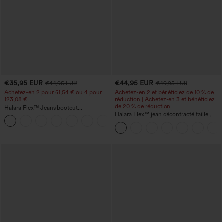
€35,95 EUR
€44,95 EUR
€44,95 EUR
€49,95 EUR
Achetez-en 2 pour 61,54 € ou 4 pour
Achetez-en 2 et bénéficiez de 10 % de
123,08 €.
réduction | Achetez-en 3 et bénéficiez
de 20 % de réduction
Halara Flex™ Jeans bootcut
décontractés taille haute, effet délavé,
Halara Flex™ jean décontracté taille
+5
avec poches
haute, large, avec poches, ourlet
retroussé et effet délavé