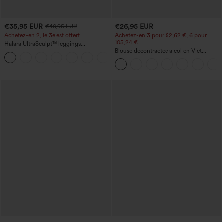
€35,95 EUR
€26,95 EUR
€40,95 EUR
Achetez-en 2, le 3e est offert
Achetez-en 3 pour 52,62 €, 6 pour
105,24 €
Halara UltraSculpt™ leggings
d'entraînement taille haute — fronces
Blouse décontractée à col en V et
+11
liftantes pour le fessier, maintien gainant
manches courtes bouffantes
du ventre et poche