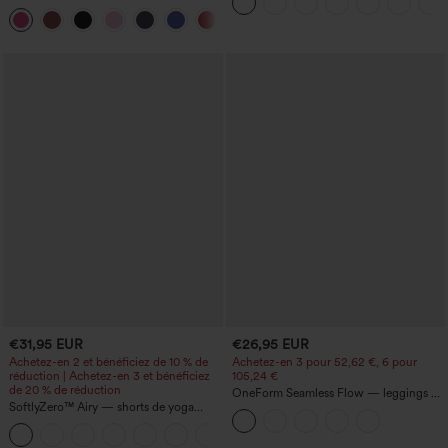
poches
nu — Édition Hyper Facile
+29
€31,95 EUR
€26,95 EUR
Achetez-en 2 et bénéficiez de 10 % de
Achetez-en 3 pour 52,62 €, 6 pour
réduction | Achetez-en 3 et bénéficiez
105,24 €
de 20 % de réduction
OneForm Seamless Flow — leggings de
SoftlyZero™ Airy — shorts de yoga
yoga sans coutures, taille mi-haute, effet
super taille haute 2-en-1 InstantCool
gainant pour le ventre et liftant pour les
+25
avec poches
fesses