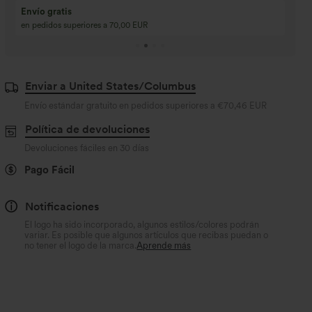
Compra 2 y llévate 
Compra 3 y llévate 1 gratis
Compra 3 por 2, Com
Compra 4 por 3, compra 8 por 6
Compra 9 por 6
Enviar a United States/Columbus
Envío estándar gratuito en pedidos superiores a
€70,46 EUR
Política de devoluciones
Devoluciones fáciles en 30 días
Pago Fácil
Notificaciones
El logo ha sido incorporado, algunos estilos/colores podrán
variar. Es posible que algunos artículos que recibas puedan o
no tener el logo de la marca.
Aprende más