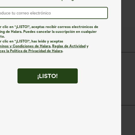
r clic en "¡LISTO!", aceptas recibir correos electrónicos de
ng de Halara. Puedes cancelar la suscripción en cualquier
to.
r clic en "¡LISTO!", has leído y aceptas
minos y Condiciones de Halara
,
Reglas de Actividad
y
es la Política de Privacidad de Halara
.
Corto/a
Manga corta
¡LISTO!