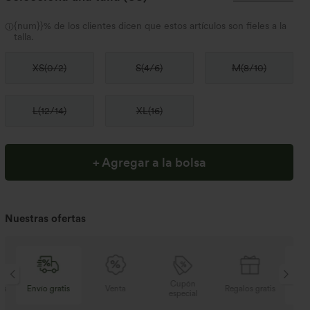
{num}}% de los clientes dicen que estos artículos son fieles a la
talla.
XS
(
0/2
)
S
(
4/6
)
M
(
8/10
)
L
(
12/14
)
XL
(
16
)
+ Agregar a la bolsa
Nuestras ofertas
Cupón
s
Venta
Regalos gratis
Envío gratis
especial