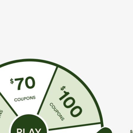
Más para amar
Estilos similares
€35,95 EUR
€44,95 EUR
€49,95 EUR
Compra 2 por 61,54 € o 4 por
Compra 2 por 61,54 € o 4 por
C
123,08 €.
123,08 €.
H
Pantalones casual de talle alto
Jeans casual de tiro medio
S
y pierna recta con tacto de
con cordón y bolsillos
+9
lino y bolsillos
S