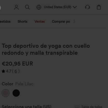
United States
(
EUR
)
estidos
Shorts
Ventas
Comprar por actividad
Compra po
Top deportivo de yoga con cuello
redondo y malla transpirable
€20,95 EUR
4.7
(
6
)
Color
Pale Lilac
Selecciona una talla
(US)
Tabla de tallas