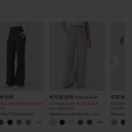
95 EUR
€31,95 EUR
€35,95 E
€35,95 EUR
a 2 por 61,54 € o 4 por
Compra 2 por 52,62 € o 4
Compra 2 p
 €.
por 105,24 €.
por 105,24 
a Flex™ DayStretch
Pantalones de tiro alto con
Pantalones 
lones acampanados de
cordón y bolsillos, pernera
media con c
+16
+19
o de tiro medio con
ancha, holgados y de estilo
curvo, seca
lo lateral con cremallera
casual con tacto de lino.
corte cónico