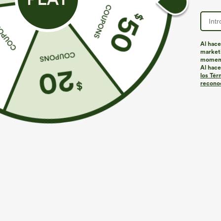
ID de producto: 02630634
Al hace
marketi
momen
Ajuste y características
Al hace
los Tér
reconoc
Corte holgado
Cuello redondo
Casual
Materiales y cuidados
Materiales
92% poliéster y 8% elastano
Cuidado