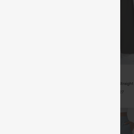
€35,95 EUR
€49,95 EUR
1,54 € o 4 por 123,08 €.
Compra 2 y llévate 1 gratis
 tiro medio con cordón y bolsillos
High Waisted Side Pocket Straigh
Pants
+27