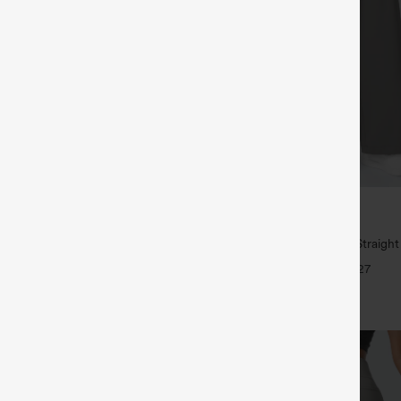
€35,95 EUR
€49,95 EUR
ück für 61,54 € oder 4 Stück für
Kaufe 2, erhalte 1 gratis
High Waisted Side Pocket Straigh
mit mittlerer Bundhöhe, Kordelzug
Pants
+27