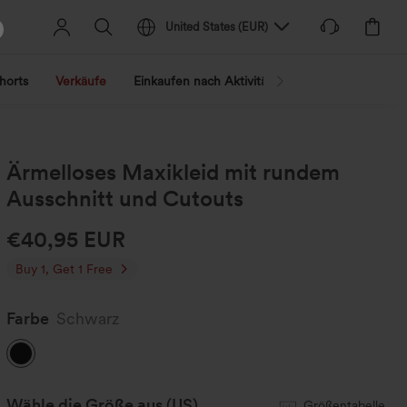
United States
(
EUR
)
horts
Verkäufe
Einkaufen nach Aktivität
Nach Trend shopp
Ärmelloses Maxikleid mit rundem
Ausschnitt und Cutouts
€40,95 EUR
Buy 1, Get 1 Free
Farbe
Schwarz
Wähle die Größe aus
(US)
Größentabelle