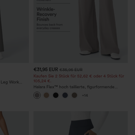
€31,95 EUR
€35,95 EUR
Kaufen Sie 2 Stück für 52,62 € oder 4 Stück für
105,24 €.
t Leg Work
Halara Flex™ hoch taillierte, figurformende
Arbeitshose, die die Taille schmaler wirken lässt,
+14
mit Taschen, weitem Bein und Mikro-
Waffelstruktur