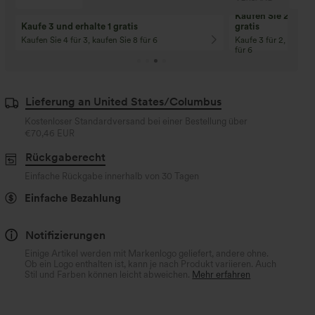
Kaufen Sie 2 und e
Kaufe 3 und erhalte 1 gratis
gratis
Kaufen Sie 4 für 3, kaufen Sie 8 für 6
Kaufe 3 für 2, Kaufe 6
für 6
Lieferung an United States/Columbus
Kostenloser Standardversand bei einer Bestellung über
€70,46 EUR
Rückgaberecht
Einfache Rückgabe innerhalb von 30 Tagen
Einfache Bezahlung
Notifizierungen
Einige Artikel werden mit Markenlogo geliefert, andere ohne.
Ob ein Logo enthalten ist, kann je nach Produkt variieren. Auch
Stil und Farben können leicht abweichen.
Mehr erfahren