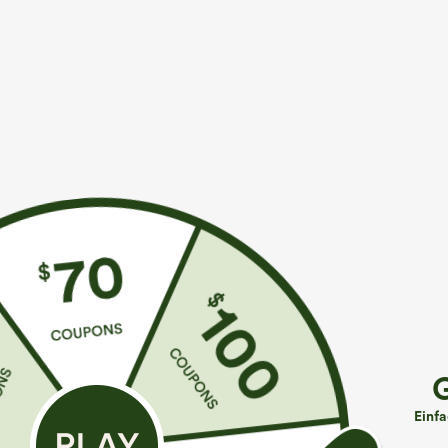
Mehr zum Verlieben
Buy 1, Get 1 Free
Ähnliche 
€35,95 EUR
€44,95 EUR
€49,95 EUR
Kaufen Sie 2 Stück für 61,54
Kaufen Sie 2 Stück für 61,54
K
€ oder 4 Stück für 123,08 €.
€ oder 4 Stück für 123,08 €.
H
Hoch taillierte, gerade
Lässige Jeans mit mittlerer
S
geschnittene, legere Leinen-
Bundhöhe, Kordelzug und
+9
Einf
Optik-Hose mit Taschen
Taschen