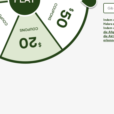
PRODUKT ID: 02787661
Indem d
Halara 
Indem d
Passform & Features
die Al
die Akt
erkenne
Rundhalsausschnitt
Urlaub
Maxi
ärmel
Stoff & Pflege
Material
97% Polyester und 3% Elasthan
Pflegehinweise