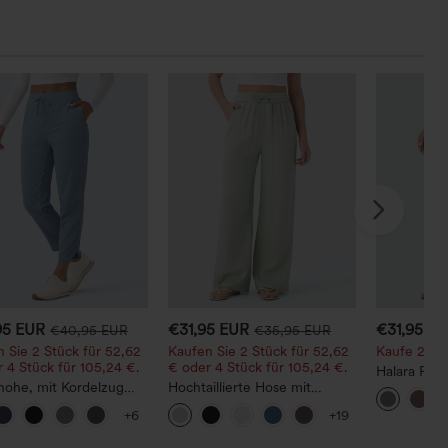
95 EUR
€31,95 EUR
€31,95 E
€40,95 EUR
€35,95 EUR
 Sie 2 Stück für 52,62
Kaufen Sie 2 Stück für 52,62
Kaufe 2, erh
 4 Stück für 105,24 €.
€ oder 4 Stück für 105,24 €.
Halara Fle
hohe, mit Kordelzug
Hochtaillierte Hose mit
Stoffhose 
hene,
Kordelzug und Taschen,
und Seiten
+6
+19
lltrocknende Golfhose
weitem Bein, lässig und
chmal zulaufendem
locker in Leinenoptik