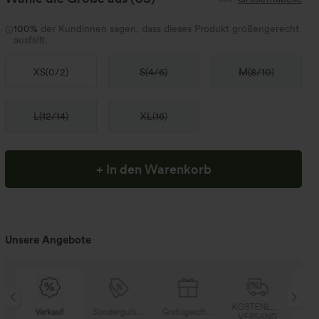
100%
der Kundinnen sagen, dass dieses Produkt größengerecht
ausfällt.
XS
(
0/2
)
S
(
4/6
)
M
(
8/10
)
L
(
12/14
)
XL
(
16
)
+ In den Warenkorb
Unsere Angebote
SER
KOSTENLOSER
Verkauf
Sondergutschein
Gratisgeschenke
V
D
VERSAND