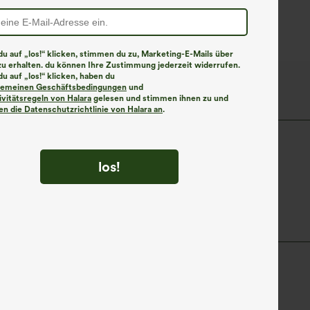
Bein und Mikro-
Schni
Waffelstruktur
und T
u auf „los!“ klicken, stimmen du zu, Marketing-E-Mails über
zu erhalten. du können Ihre Zustimmung jederzeit widerrufen.
u auf „los!“ klicken, haben du
lgemeinen Geschäftsbedingungen
und
ivitätsregeln von Halara
gelesen und stimmen ihnen zu und
n die Datenschutzrichtlinie von Halara an
.
los
A-Linie
los!