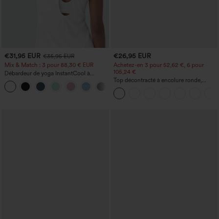
€31,95 EUR
€26,95 EUR
€35,95 EUR
Mix & Match : 3 pour 88,30 € EUR
Achetez-en 3 pour 52,62 €, 6 pour
105,24 €
Débardeur de yoga InstantCool à
encolure en U et ourlet arrondi –
Top décontracté à encolure ronde,
UPF50+
manches chauve-souris et coupe ample