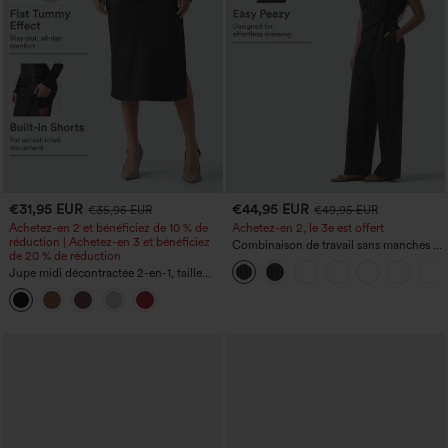
€31,95 EUR
€44,95 EUR
€35,95 EUR
€49,95 EUR
Achetez-en 2 et bénéficiez de 10 % de
Achetez-en 2, le 3e est offert
réduction | Achetez-en 3 et bénéficiez
Combinaison de travail sans manches à
de 20 % de réduction
encolure bateau, côtés noués, toucher
Jupe midi décontractée 2-en-1, taille
frais, rayée, avec poches — Édition Easy
haute à effet gainant, froncée avec
Peezy
ourlet arrondi, en polaire et PU