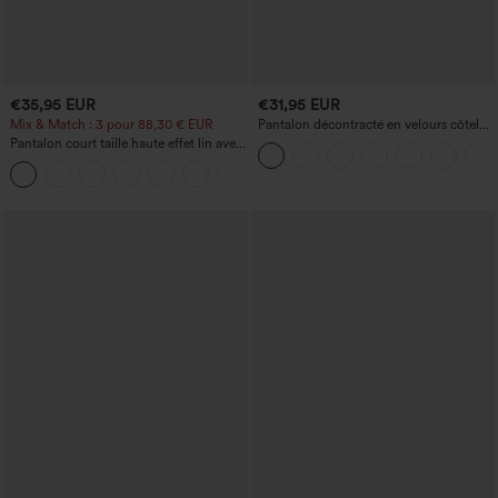
€35,95 EUR
€31,95 EUR
Mix & Match : 3 pour 88,30 € EUR
Pantalon décontracté en velours côtelé,
taille mi-haute, poche zippée
Pantalon court taille haute effet lin avec
poche zippée
+7