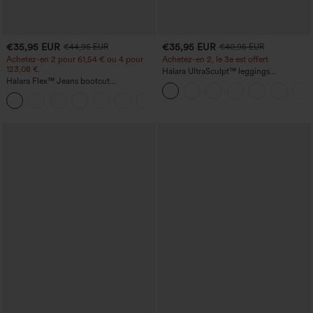
€35,95 EUR
€35,95 EUR
€44,95 EUR
€40,95 EUR
Achetez-en 2 pour 61,54 € ou 4 pour
Achetez-en 2, le 3e est offert
123,08 €.
Halara UltraSculpt™ leggings
Halara Flex™ Jeans bootcut
d'entraînement taille haute — fronces
décontractés taille haute, effet délavé,
liftantes pour le fessier, maintien gainant
+5
avec poches
du ventre et poche