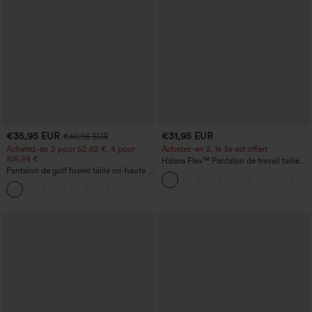
€35,95 EUR
€31,95 EUR
€40,95 EUR
Achetez-en 2 pour 52,62 €, 4 pour
Achetez-en 2, le 3e est offert
105,24 €
Halara Flex™ Pantalon de travail taille
Pantalon de golf fuselé taille mi-haute à
haute avec poche latérale arrière et
cordon, ourlet incurvé, séchage rapide,
légère coupe évasée
+2
avec poches — UPF40+