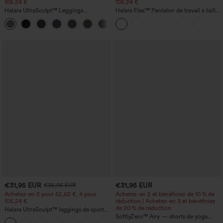
105,24 €
105,24 €
Halara UltraSculpt™ Leggings
Halara Flex™ Pantalon de travail à taille
d'entraînement sculptants taille haute,
haute, jambe large, avec poches, en
+16
effet ventre plat, avec poche
maille gaufrée
€31,95 EUR
€31,95 EUR
€35,95 EUR
Achetez-en 2 pour 52,62 €, 4 pour
Achetez-en 2 et bénéficiez de 10 % de
105,24 €
réduction | Achetez-en 3 et bénéficiez
de 20 % de réduction
Halara UltraSculpt™ leggings de sport
taille haute sculptants — rehaussement
SoftlyZero™ Airy — shorts de yoga