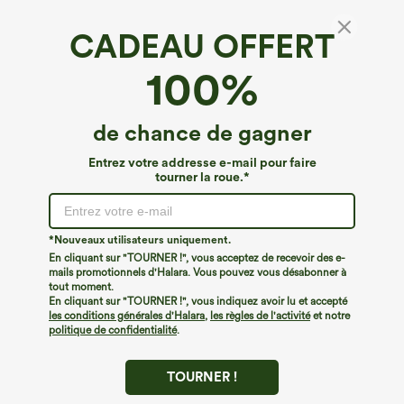
CADEAU OFFERT
Top décontracté à col rond, manches longues
100%
et ourlet arrondi
4.7
(
12
)
de chance de gagner
€35,95 EUR
Buy 2, Get 1 Free
Entrez votre addresse e-mail pour faire
tourner la roue.*
*Nouveaux utilisateurs uniquement.
En cliquant sur "TOURNER !", vous acceptez de recevoir des e-
mails promotionnels d'Halara. Vous pouvez vous désabonner à
tout moment.
En cliquant sur "TOURNER !", vous indiquez avoir lu et accepté
les conditions générales d'Halara
,
les règles de l'activité
et notre
politique de confidentialité
.
TOURNER !