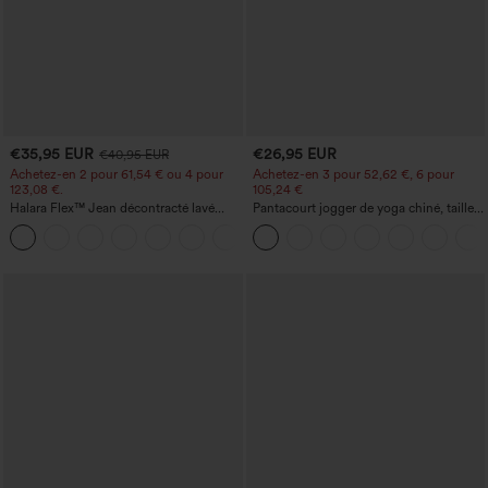
€35,95 EUR
€26,95 EUR
€40,95 EUR
Achetez-en 2 pour 61,54 € ou 4 pour
Achetez-en 3 pour 52,62 €, 6 pour
123,08 €.
105,24 €
Halara Flex™ Jean décontracté lavé
Pantacourt jogger de yoga chiné, taille
taille haute à poche croisée
haute, à fronces, avec poches.
+1