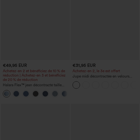
€49,95 EUR
€31,95 EUR
Achetez-en 2 et bénéficiez de 10 % de
Achetez-en 2, le 3e est offert
réduction | Achetez-en 3 et bénéficiez
Jupe midi décontractée en velours
de 20 % de réduction
côtelé, taille mi-haute, poches avant
Halara Flex™ jean décontracté taille
latérales à rabat
haute à effet gainant, coupe large, avec
poches