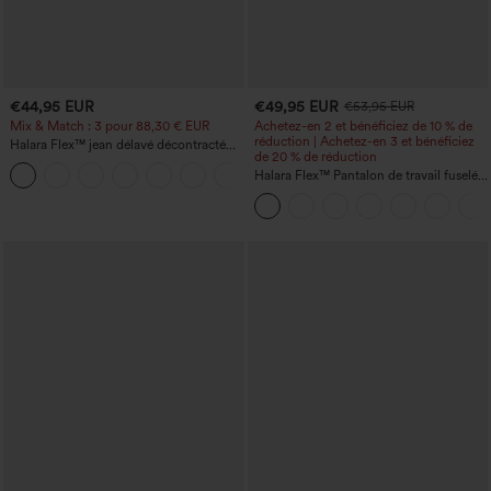
€44,95 EUR
€49,95 EUR
€53,95 EUR
Mix & Match : 3 pour 88,30 € EUR
Achetez-en 2 et bénéficiez de 10 % de
réduction | Achetez-en 3 et bénéficiez
Halara Flex™ jean délavé décontracté
de 20 % de réduction
taille haute à poches, coupe baggy à
+2
jambe large
Halara Flex™ Pantalon de travail fuselé,
uni, taille haute, avec poches