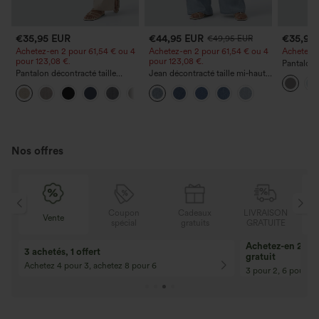
€35,95 EUR
€44,95 EUR
€35,95
€49,95 EUR
Achetez-en 2 pour 61,54 € ou 4
Achetez-en 2 pour 61,54 € ou 4
Achetez-en
pour 123,08 €.
pour 123,08 €.
Pantalon 
Pantalon décontracté taille
Jean décontracté taille mi‑haute,
DayStretch
haute à jambe droite, effet lin,
à cordon de serrage, avec
poches et
+5
avec poches
poches
Nos offres
Coupon
Cadeaux
LIVRAISON
Vente
spécial
gratuits
GRATUITE
10% de réduction
12% de réductio
Pour toute commande de 107,00 € et
Pour toute comman
plus ! Code : Aug2026
plus ! Code : Aug2