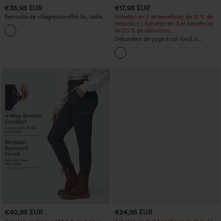
€35,95 EUR
€17,95 EUR
Bermuda de villégiature effet lin, taille
Achetez-en 2 et bénéficiez de 10 % de
haute, ourlet roulotté, longueur 10'' avec
réduction | Achetez-en 3 et bénéficiez
+3
poches
de 20 % de réduction
Débardeur de yoga à col rond, à
fronces, effet rafraîchissant - UPF50+
€40,95 EUR
€24,95 EUR