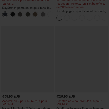
Achetez-en 2 pour 61,54 € ou 4 pour
Achetez-en 2 et bénéficiez de 10 % de
123,08 €.
réduction | Achetez-en 3 et bénéficiez
de 20 % de réduction
DayStretch pantalon cargo slim taille
haute, poches zippées, uni
Top de yoga et sport à encolure ronde,
+10
manches courtes, à fronces, effet
rafraîchissant au toucher - UPF50+
€31,95 EUR
€26,95 EUR
Achetez-en 2 pour 52,62 €, 4 pour
Achetez-en 3 pour 52,62 €, 6 pour
105,24 €
105,24 €
Halara UltraSculpt™ Débardeur de sport
OneForm Seamless Flow — leggings de