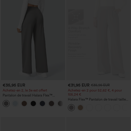
€35,95 EUR
€31,95 EUR
€35,95 EUR
Achetez-en 2, le 3e est offert
Achetez-en 2 pour 52,62 €, 4 pour
105,24 €
Pantalon de travail Halara Flex™
DayStretch à taille haute, avec poches et
Halara Flex™ Pantalon de travail taille
+23
coupe droite
haute sculptant la silhouette, gainant la
taille, avec poches, jambe large en
micro-gaufre