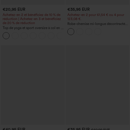
€20,95 EUR
€35,95 EUR
Achetez-en 2 et bénéficiez de 10 % de
Achetez-en 2 pour 61,54 € ou 4 pour
réduction | Achetez-en 3 et bénéficiez
123,08 €.
de 20 % de réduction
Robe-chemise mi-longue décontractée
Top de yoga et sport oversize à col en V,
à col, mancherons, ceinturée, ourlet
manches courtes, technologie
fendu incurvé et poches
+3
InstantCool, séchage rapide
€40,95 EUR
€35,95 EUR
€40,95 EUR