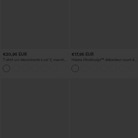
€20,95 EUR
€17,95 EUR
T-shirt uni décontracté à col V, manches
Halara UltraSculpt™ débardeur court de
courtes et fronces
yoga dos nu torsadé à bretelles doubles