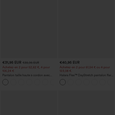
€31,95 EUR
€40,95 EUR
€35,95 EUR
Achetez-en 2 pour 52,62 €, 4 pour
Achetez-en 2 pour 61,54 € ou 4 pour
105,24 €
123,08 €.
Pantalon taille haute à cordon avec
Halara Flex™ DayStretch pantalon flare
poches, jambe large et coupe ample,
de travail, taille mi-haute, poche latérale
+15
style décontracté, effet lin
zippée