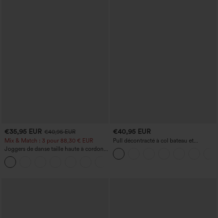
€35,95 EUR
€40,95 EUR
€40,95 EUR
Mix & Match : 3 pour 88,30 € EUR
Pull décontracté à col bateau et
manches chauve-souris
Joggers de danse taille haute à cordon,
effet froncé, coupe fuselée, à séchage
rapide et toucher frais, avec poches —
UPF40+