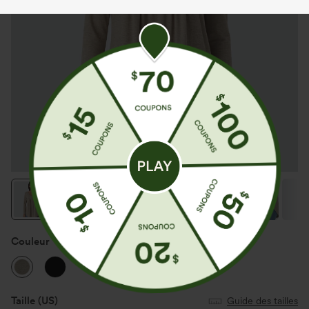
Couleur
Khaki Floral Yarn
Taille
(US)
Guide des tailles