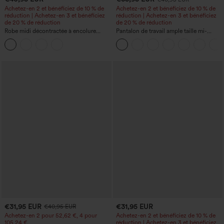
Achetez-en 2 et bénéficiez de 10 % de
Achetez-en 2 et bénéficiez de 10 % de
réduction | Achetez-en 3 et bénéficiez
réduction | Achetez-en 3 et bénéficiez
de 20 % de réduction
de 20 % de réduction
Robe midi décontractée à encolure
Pantalon de travail ample taille mi-
ronde, sans manches, avec soutien-
haute, coupe « barrel » (jambe en forme
gorge intégré et ourlet à volants
de tonneau) avec poches
€31,95 EUR
€31,95 EUR
€40,95 EUR
Achetez-en 2 pour 52,62 €, 4 pour
Achetez-en 2 et bénéficiez de 10 % de
105,24 €
réduction | Achetez-en 3 et bénéficiez