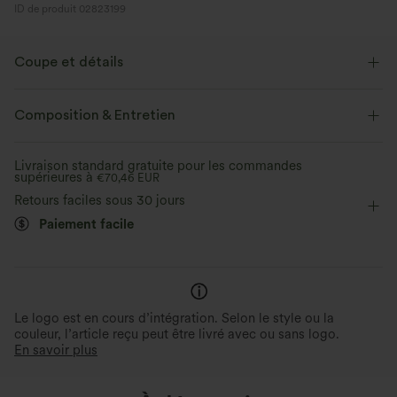
ID de produit 02823199
Coupe et détails
Coupe ajustée
Col rond
Boutons décoratifs
Composition & Entretien
Froncé
Enfilable
Décontracté
Longueur tunique
Livraison standard gratuite pour les commandes
supérieures à
Manches longues
€70,46 EUR
Élasticité moyenne
Retours faciles sous 30 jours
Élasticité quatre directions
Doubles bretelles
Paiement facile
Le logo est en cours d’intégration. Selon le style ou la
couleur, l’article reçu peut être livré avec ou sans logo.
En savoir plus