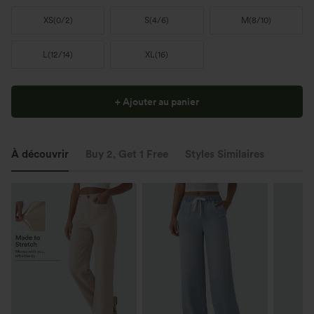
XS
(
0/2
)
S
(
4/6
)
M
(
8/10
)
L
(
12/14
)
XL
(
16
)
+ Ajouter au panier
À découvrir
Buy 2, Get 1 Free
Styles Similaires