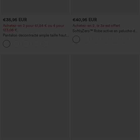
€35,95 EUR
€40,95 EUR
Achetez-en 2 pour 61,54 € ou 4 pour
Achetez-en 2, le 3e est offert
123,08 €.
SoftlyZero™ Robe active en peluche dos
Pantalon décontracté ample taille haute
nu — Édition Hyper Facile
à jambes larges, avec poches