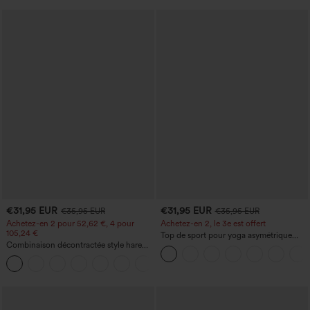
€31,95 EUR
€31,95 EUR
€35,95 EUR
€35,95 EUR
Achetez-en 2 pour 52,62 €, 4 pour
Achetez-en 2, le 3e est offert
105,24 €
Top de sport pour yoga asymétrique
Combinaison décontractée style harem,
(une épaule) à manches longues avec
encolure en U et poche - Édition Easy
ouverture pour le pouce, ourlet arrondi
+11
Peezy
haut-bas, séchage rapide, soutien-gorge
intégré.