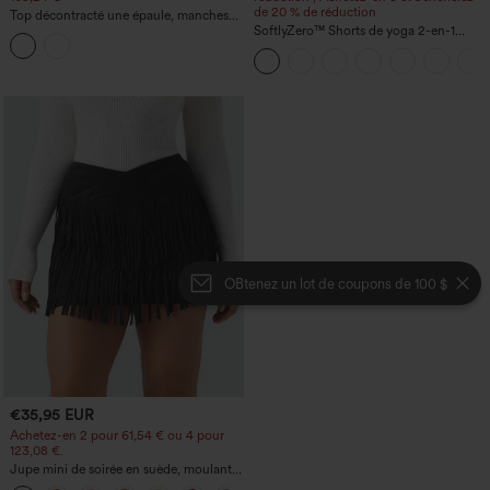
de 20 % de réduction
Top décontracté une épaule, manches
courtes, ourlet arrondi hi-low,
SoftlyZero™ Shorts de yoga 2-en-1
soutien‑gorge intégré, motif à pois
InstantCool, super taille haute, aérés, 5''
avec poches — longueur allongée
OBtenez un lot de coupons de 100 $
€35,95 EUR
Achetez-en 2 pour 61,54 € ou 4 pour
123,08 €.
Jupe mini de soirée en suède, moulante,
taille haute croisée 2-en-1 avec ourlet à