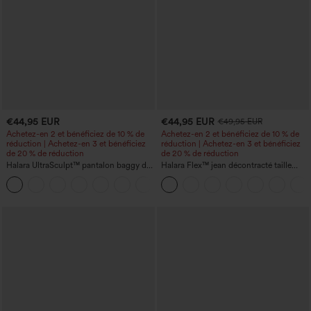
€44,95 EUR
€44,95 EUR
€49,95 EUR
Achetez-en 2 et bénéficiez de 10 % de
Achetez-en 2 et bénéficiez de 10 % de
réduction | Achetez-en 3 et bénéficiez
réduction | Achetez-en 3 et bénéficiez
de 20 % de réduction
de 20 % de réduction
Halara UltraSculpt™ pantalon baggy de
Halara Flex™ jean décontracté taille
yoga taille haute à effet gainant pour le
haute, large, avec poches, ourlet
ventre, à rayures color block, avec
retroussé et effet délavé
poches