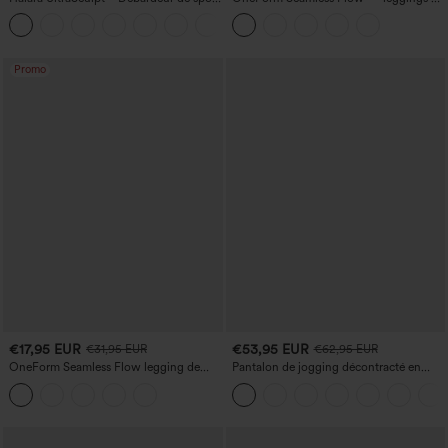
à col rond et ourlet arrondi
yoga sans coutures, taille mi-haute, effet
+11
gainant pour le ventre et liftant pour les
fesses
Promo
€17,95 EUR
€53,95 EUR
€31,95 EUR
€62,95 EUR
OneForm Seamless Flow legging de
Pantalon de jogging décontracté en
yoga taille haute, gainant pour le ventre
French terry à imprimé denim, taille mi-
et effet rehausseur de fesses
haute, style jean, avec poches