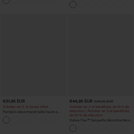
+15
fessier, maintien du ventre, avec poche
super taille haute 2-en-1 InstantCool
avec poches
€31,95 EUR
€44,95 EUR
€49,95 EUR
Achetez-en 2, le 3e est offert
Achetez-en 2 et bénéficiez de 10 % de
réduction | Achetez-en 3 et bénéficiez
Pantalon décontracté taille haute à
de 20 % de réduction
cordon, coupe large en mélange de lin,
+5
avec poches
Halara Flex™ Salopette décontractée en
denim lavé à encolure en V avec poche