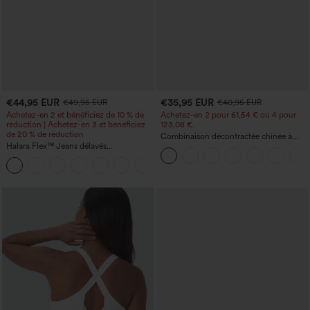
€44,95 EUR
€35,95 EUR
€49,95 EUR
€40,95 EUR
Achetez-en 2 et bénéficiez de 10 % de
Achetez-en 2 pour 61,54 € ou 4 pour
réduction | Achetez-en 3 et bénéficiez
123,08 €.
de 20 % de réduction
Combinaison décontractée chinée à
Halara Flex™ Jeans délavés
bretelles réglables, fronces et jambes
décontractés, coupe baggy à jambe
larges, avec poches — facile comme
+5
large, taille basse asymétrique, poches
tout
zippées