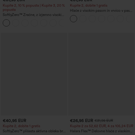
Kupite 2, 10 % popusta | Kupite 3, 20 %
Kupite 2, dobite 1 gratis
popusta
Hlače z visokim pasom in vrvico v pasu,
SoftlyZero™ Zračne, z izjemno visokim
širokih hlačnic, iz lanene mešanice, s
pasom 2 v 1 InstantCool jogijske kratke
žepi
+20
hlače, 5'' z žepi — daljša dolžina
€40,95 EUR
€26,95 EUR
€31,95 EUR
Kupite 2, dobite 1 gratis
Kupite 2 za 52,62 EUR, 4 za 105,24 EUR
SoftlyZero™ plišasta aktivna obleka brez
Halara Flex™ Delovne hlače z visokim