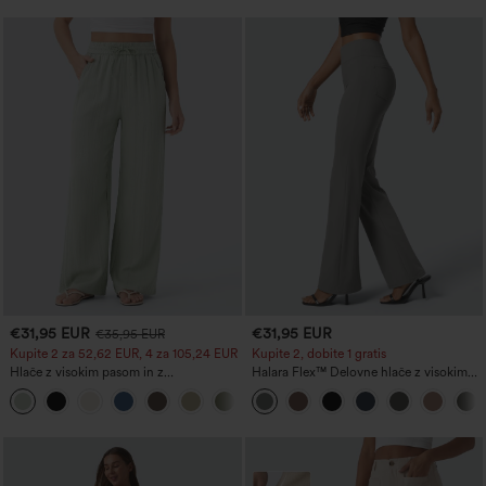
€31,95 EUR
€31,95 EUR
€35,95 EUR
Kupite 2 za 52,62 EUR, 4 za 105,24 EUR
Kupite 2, dobite 1 gratis
Hlače z visokim pasom in z
Halara Flex™ Delovne hlače z visokim
zavezovanjem na vrvico, z žepi, širokih
pasom, zadnjim stranskim žepom in
+15
in ohlapnih hlačnic, priložnostne, videz
rahlo razširjenimi hlačnicami
lanu