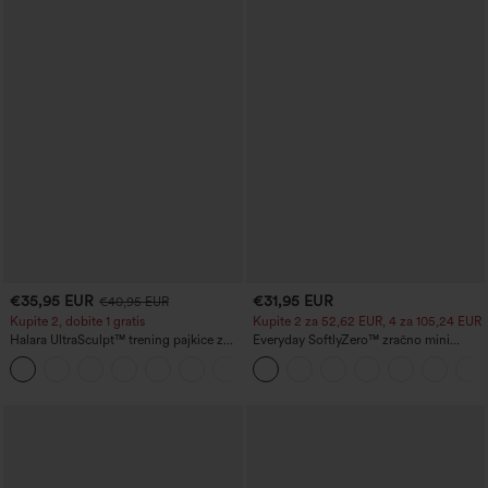
€35,95 EUR
€31,95 EUR
€40,95 EUR
Kupite 2, dobite 1 gratis
Kupite 2 za 52,62 EUR, 4 za 105,24 EUR
Halara UltraSculpt™ trening pajkice z
Everyday SoftlyZero™ zračno mini
visokim pasom, nazbranim šivom za
teniško krilo s prekrivanjem, 2 v 1, s
+12
dvig zadnjice, oblikovanjem trebuha in
stranskim žepom in hladnim dotikom -
žepom
Lucid-UPF50+