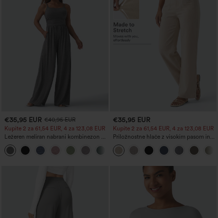
€35,95 EUR
€35,95 EUR
€40,95 EUR
Kupite 2 za 61,54 EUR, 4 za 123,08 EUR
Kupite 2 za 61,54 EUR, 4 za 123,08 EUR
Ležeren meliran nabrani kombinezon z
Priložnostne hlače z visokim pasom in
nastavljivimi trakovi, širokimi hlačnicami
ravnimi hlačnicami, z lanenim videzom
+10
in žepi — zelo preprosto
in žepi