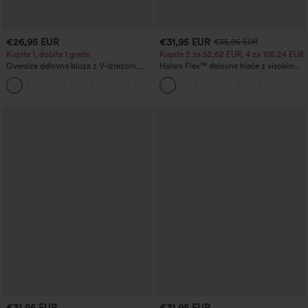
€26,95 EUR
€31,95 EUR
€35,95 EUR
Kupite 1, dobite 1 gratis
Kupite 2 za 52,62 EUR, 4 za 105,24 EUR
Oversize delovna bluza z V-izrezom,
Halara Flex™ delovne hlače z visokim
kratkimi rokavi in obdelavo proti gubam
pasom, ki oblikujejo postavo in zožujejo
+1
pas, z žepi ter širokimi hlačnicami iz
mikro vaflja
€31,95 EUR
€31,95 EUR