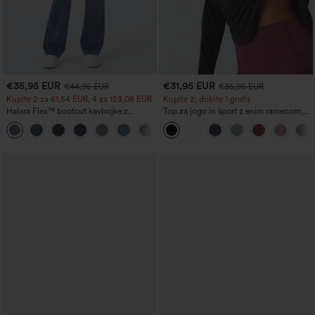
€35,95 EUR
€31,95 EUR
€44,95 EUR
€35,95 EUR
Kupite 2 za 61,54 EUR, 4 za 123,08 EUR
Kupite 2, dobite 1 gratis
Halara Flex™ bootcut kavbojke z
Top za jogo in šport z enim ramenom,
visokim pasom, žepi in pranimi detajli
dolgimi rokavi z odprtino za palec,
+5
ukrivljenim robom (spredaj krajši, zadaj
daljši), hitro sušeč, z vgrajenim
nedrčkom.