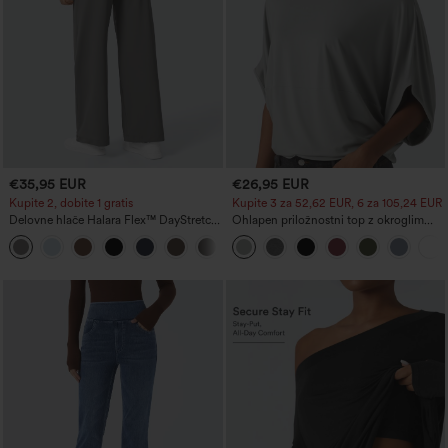
€35,95 EUR
€26,95 EUR
Kupite 2, dobite 1 gratis
Kupite 3 za 52,62 EUR, 6 za 105,24 EUR
Delovne hlače Halara Flex™ DayStretch
Ohlapen priložnostni top z okroglim
z visokim pasom, žepi in ravnimi
izrezom in netopirskimi rokavi
+23
hlačnicami