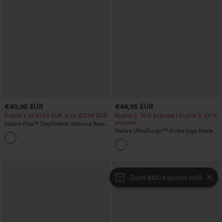
€40,95 EUR
€44,95 EUR
Kupite 2 za 61,54 EUR, 4 za 123,08 EUR
Kupite 2, 10 % popusta | Kupite 3, 20 %
popusta
Halara Flex™ DayStretch delovne flare
hlače s srednjim pasom in bočnim
Halara UltraSculpt™ široke joga hlače z
+12
žepom z zadrgo
žepi, z visokim pasom, z učvrstitvenim
učinkom za trebuh in z barvnimi blok-
traki
Zajeti $100 kuponov balik