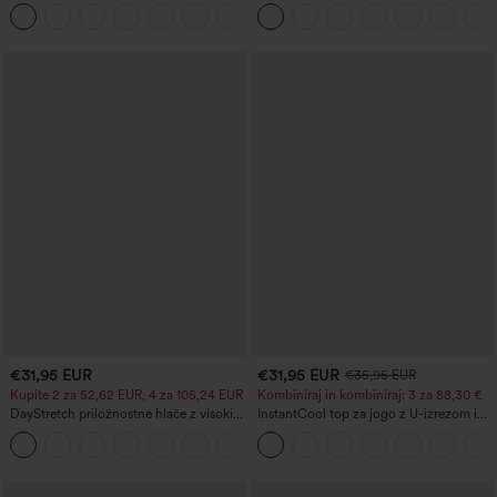
hrbta — Zelo enostavna izdaja
pasom, žepi, širokimi hlačnicami in
+29
vafljasto strukturo
€31,95 EUR
€31,95 EUR
€35,95 EUR
Kupite 2 za 52,62 EUR, 4 za 105,24 EUR
Kombiniraj in kombiniraj: 3 za 88,30 €
DayStretch priložnostne hlače z visokim
InstantCool top za jogo z U-izrezom in
pasom, žepi in ravnimi hlačnicami
zaobljenim robom – UPF50+
+23