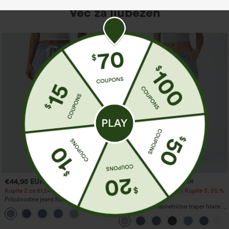
Več za ljubezen
€44,95 EUR
€44,95 EUR
€49,95 EUR
€49,95 EUR
Kupite 2 za 61,54 EUR, 4 za 123,08 EUR
Kupite 2, 10 % popusta | Kupite 3, 20 %
popusta
Priložnostne jeans hlače s srednje
visokim pasom, z vrvico v pasu in žepi
Halara Flex™ Asimetrične traper hlače z
nizkim pasom, z zadrgami na žepih,
ohlapnega baggy kroja z širokimi
hlačnicami, oprane, za sproščen videz