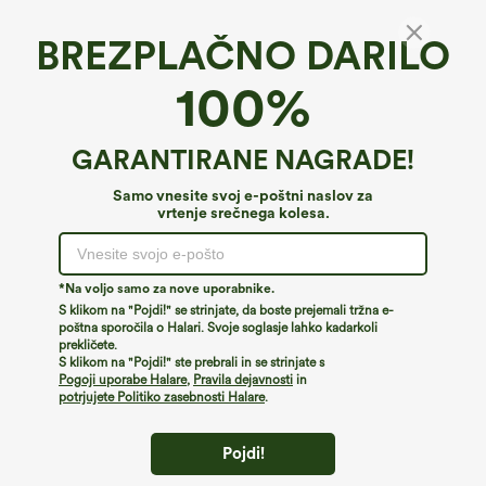
BREZPLAČNO DARILO
100%
GARANTIRANE NAGRADE!
Samo vnesite svoj e-poštni naslov za
vrtenje srečnega kolesa.
Ups!
Zdi se, da ne moremo najti strani, ki jo iščete.
*Na voljo samo za nove uporabnike.
S klikom na "Pojdi!" se strinjate, da boste prejemali tržna e-
poštna sporočila o Halari. Svoje soglasje lahko kadarkoli
prekličete.
Kupuj več
S klikom na "Pojdi!" ste prebrali in se strinjate s
Pogoji uporabe Halare
,
Pravila dejavnosti
in
potrjujete Politiko zasebnosti Halare
.
Pojdi!