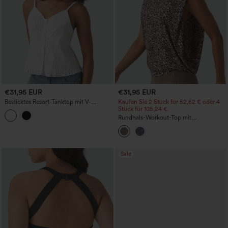
€31,95 EUR
€31,95 EUR
Besticktes Resort-Tanktop mit V-
Kaufen Sie 2 Stück für 52,62 € oder 4
Ausschnitt und Rüschensaum
Stück für 105,24 €.
Rundhals-Workout-Top mit
Leopardenprint
Sale