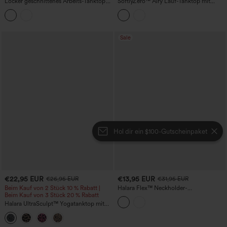
Locker geschnittenes Arbeits-Tanktop
SoftlyZero™ Airy Lauf-Tanktop mit
mit rundem Ausschnitt und
herzförmigem Ausschnitt, überkreuzten
Reißverschluss
Trägern und integriertem BH
(InstantCool)
Sale
Hol dir ein $100-Gutscheinpaket
€22,95 EUR
€13,95 EUR
€26,95 EUR
€31,95 EUR
Beim Kauf von 2 Stück 10 % Rabatt |
Halara Flex™ Neckholder-
Beim Kauf von 3 Stück 20 % Rabatt
Reißverschluss Gewaschene Denim
Casual Tank Top
Halara UltraSculpt™ Yogatanktop mit
Leopardenmuster, tiefem
Rundhalsausschnitt, integriertem BH
und überkreuztem Saum