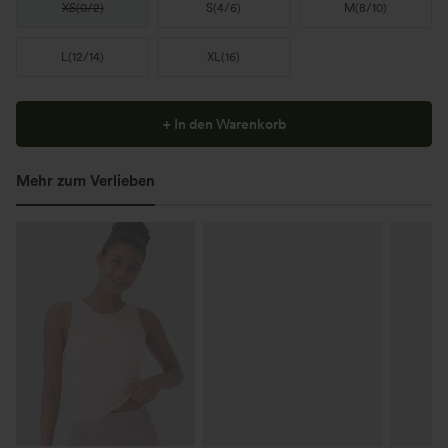
XS
(
0/2
)
S
(
4/6
)
M
(
8/10
)
L
(
12/14
)
XL
(
16
)
+ In den Warenkorb
Mehr zum Verlieben