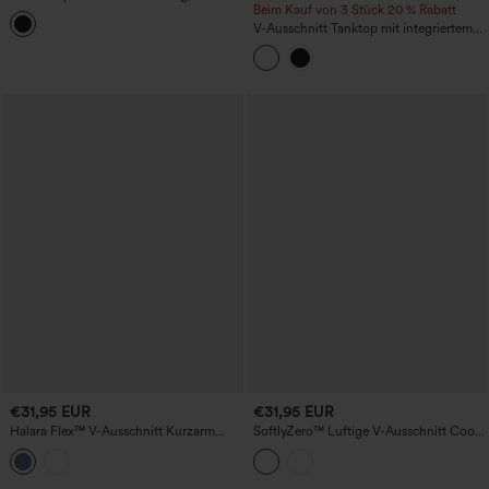
integriertem BH und Raffung, lässiges
Beim Kauf von 3 Stück 20 % Rabatt
Tanktop
V-Ausschnitt Tanktop mit integriertem
BH zum Laufen - länger geschnitten
€31,95 EUR
€31,95 EUR
Halara Flex™ V-Ausschnitt Kurzarm
SoftlyZero™ Luftige V-Ausschnitt Cool-
Denim-Casual-T-Shirt
Touch-Freizeitweste