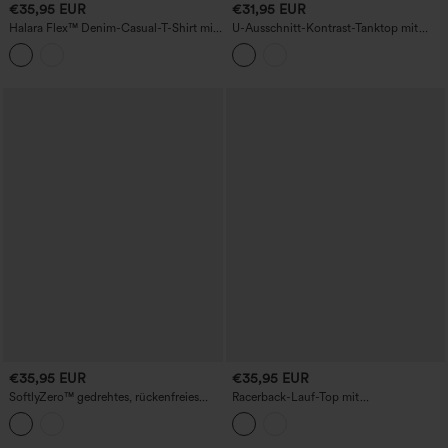
€35,95 EUR
€31,95 EUR
Halara Flex™ Denim-Casual-T-Shirt mit
U-Ausschnitt-Kontrast-Tanktop mit
Rundhalsausschnitt, kurzen Ärmeln und
atmungsaktivem Mesh und integriertem
Tasche.
BH für Tanz
€35,95 EUR
€35,95 EUR
SoftlyZero™ gedrehtes, rückenfreies
Racerback-Lauf-Top mit
Yoga-Tanktop mit Kontrastspitze und
Kordelzugsaum, integriertem BH, Cool-
integriertem BH
Touch, schnelltrocknend, UPF50+