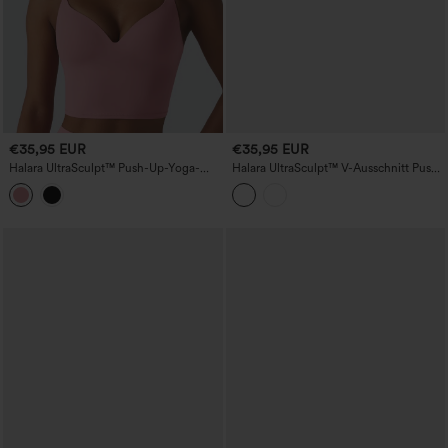
€35,95 EUR
€35,95 EUR
Halara UltraSculpt™ Push-Up-Yoga-
Halara UltraSculpt™ V-Ausschnitt Push-
Tanktop mit verstellbaren, überkreuzten
up-Yoga-Tanktop mit nicht
Trägern und nicht herausnehmbarem
herausnehmbarem Polster und
Polster
Rüschensaum