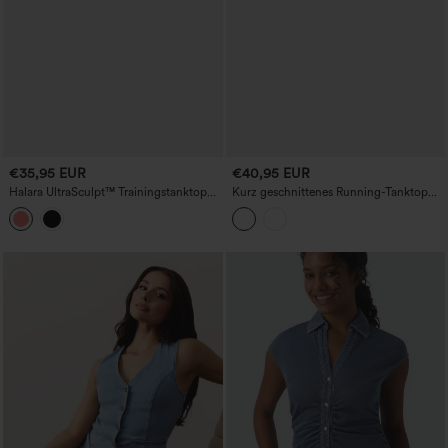
€35,95 EUR
€40,95 EUR
Halara UltraSculpt™ Trainingstanktop
Kurz geschnittenes Running-Tanktop
mit integriertem BH, verstellbarer
mit Rundhalsausschnitt, integriertem
Schnalle und überkreuzten,
BH, InstantCool‑Technologie, schnell
rückenfreien Trägern
trocknend, mit Taschen – UPF50+