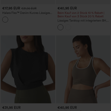
€17,95 EUR
€40,95 EUR
€31,95 EUR
Halara Flex™ Denim Kurzes Lässiges
Beim Kauf von 2 Stück 10 % Rabatt |
Trägertop
Beim Kauf von 3 Stück 20 % Rabatt
Lässiges Tanktop mit integriertem BH,
für Körbchengrößen B–E
€31,95 EUR
€40,95 EUR