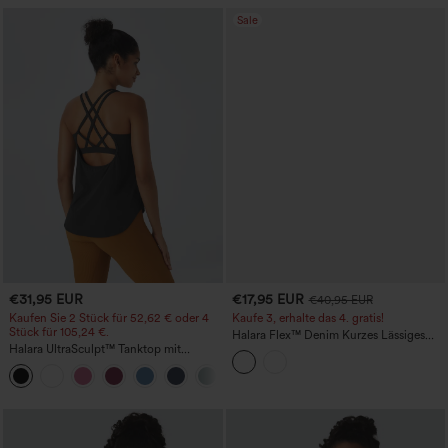
Sale
€31,95 EUR
€17,95 EUR
€40,95 EUR
Kaufen Sie 2 Stück für 52,62 € oder 4
Kaufe 3, erhalte das 4. gratis!
Stück für 105,24 €.
Halara Flex™ Denim Kurzes Lässiges
Halara UltraSculpt™ Tanktop mit
Trägertop
Rundhalsausschnitt und
+11
geschwungenem Saum