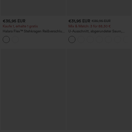
€35,95 EUR
€31,95 EUR
€35,95 EUR
Kaufe 1, erhalte 1 gratis
Mix & Match: 3 für 88,30 €
Halara Flex™ Stehkragen Reißverschluss
U-Ausschnitt, abgerundeter Saum,
Cool Touch Gewaschene Denim Tennis
InstantCool Yoga-Trägertop – UPF50+
Tank Top