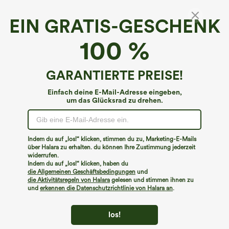
EIN GRATIS-GESCHENK
Rundhals-Ausschnitt Cropped Yoga Tank Top
100 %
4.3
(
7
)
€22,95 EUR
GARANTIERTE PREISE!
Einfach deine E-Mail-Adresse eingeben,
um das Glücksrad zu drehen.
Indem du auf „los!“ klicken, stimmen du zu, Marketing-E-Mails
über Halara zu erhalten. du können Ihre Zustimmung jederzeit
widerrufen.
Indem du auf „los!“ klicken, haben du
die Allgemeinen Geschäftsbedingungen
und
die Aktivitätsregeln von Halara
gelesen und stimmen ihnen zu
und
erkennen die Datenschutzrichtlinie von Halara an
.
los!