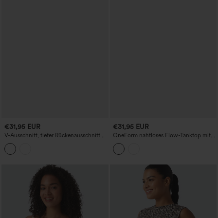
€31,95 EUR
€31,95 EUR
V-Ausschnitt, tiefer Rückenausschnitt
OneForm nahtloses Flow-Tanktop mit
mit kontrastierender Spitze –
Reverskragen, Colorblock-Design und
ultraschlankes, kurz geschnittenes
atmungsaktivem Mesh – Tennis-Top
Yoga-Trägertop