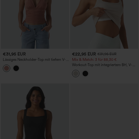
€31,95 EUR
€22,95 EUR
€31,95 EUR
Lässiges Neckholder-Top mit tiefem V-
Mix & Match: 3 für 88,30 €
Ausschnitt, rückenfrei, gerafft und mit
Workout-Top mit integriertem BH, V-
Kordelzug
förmigem Rücken und glättender
Achselpartie