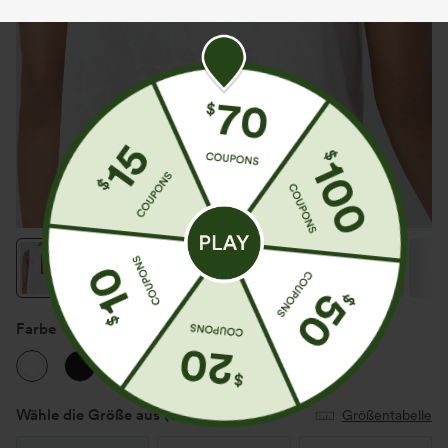
Farbe
Weiß
Wähle die Größe aus
(US)
Größentabelle