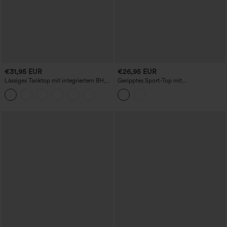
€31,95 EUR
€26,95 EUR
Lässiges Tanktop mit integriertem BH,
Geripptes Sport-Top mit
Raffung, Kordelzug und Ösen
Rundhalsausschnitt, vorderlichem Cut-
out und Colorblock-Design