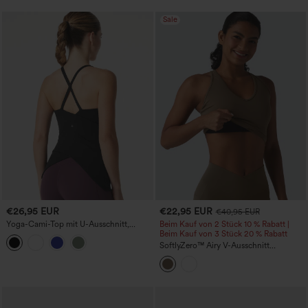
Sale
€26,95 EUR
€22,95 EUR
€40,95 EUR
Yoga-Cami-Top mit U-Ausschnitt,
Beim Kauf von 2 Stück 10 % Rabatt |
integriertem BH und überlappendem
Beim Kauf von 3 Stück 20 % Rabatt
Saum – verlängerte Länge
SoftlyZero™ Airy V-Ausschnitt
Racerback mit überkreuztem Saum, mit
integriertem BH, kurz geschnittenes
Cool-Touch Yoga-Top – UPF50+