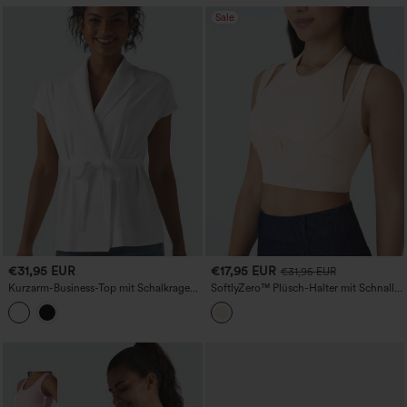
Sale
€31,95 EUR
€17,95 EUR
€31,95 EUR
Kurzarm-Business-Top mit Schalkragen
SoftlyZero™ Plüsch-Halter mit Schnalle
und vorderer Bindeschleife
– 2-in-1, schmal geschnittenes, kurzes,
lässiges Tanktop