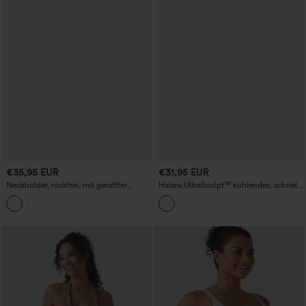
€35,95 EUR
€31,95 EUR
Neckholder, rückfrei, mit geraffter
Halara UltraSculpt™ kühlendes, schnell
Mesh-Überlagerung und integriertem
trocknendes Yoga-Cami-Top mit
BH, Resort-Trägertop
geformten Cups – UPF50+