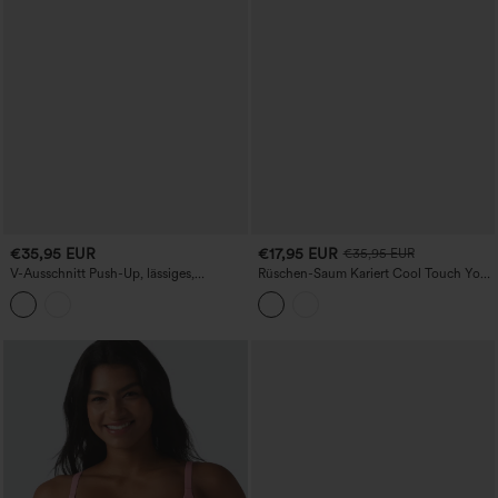
€35,95 EUR
€17,95 EUR
€35,95 EUR
V-Ausschnitt Push-Up, lässiges,
Rüschen-Saum Kariert Cool Touch Yoga
wärmendes Tanktop — D/DD/DDD/F-
Trägertop
Cups