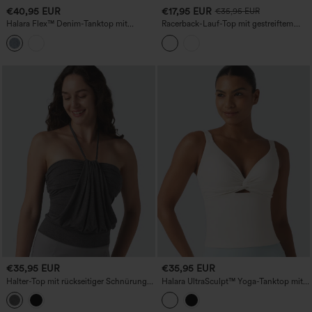
€40,95 EUR
€17,95 EUR
€35,95 EUR
Halara Flex™ Denim-Tanktop mit
Racerback-Lauf-Top mit gestreiftem
Rundhalsausschnitt
Design, abgerundetem Saum und
schnelltrocknendem Material
€35,95 EUR
€35,95 EUR
Halter-Top mit rückseitiger Schnürung
Halara UltraSculpt™ Yoga-Tanktop mit
und integriertem BH – lässiges Tanktop
Push-up, vorgeformten Cups und
leichter Stütze