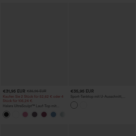
€31,95 EUR
€35,95 EUR
€35,95 EUR
Kaufen Sie 2 Stück für 52,62 € oder 4
Sport-Tanktop mit U-Ausschnitt,
Stück für 105,24 €.
integriertem BH und Racerback
Halara UltraSculpt™ Lauf-Top mit
rundem Ausschnitt und überkreuztem
+9
Rücken, Cup-Größen DD-F