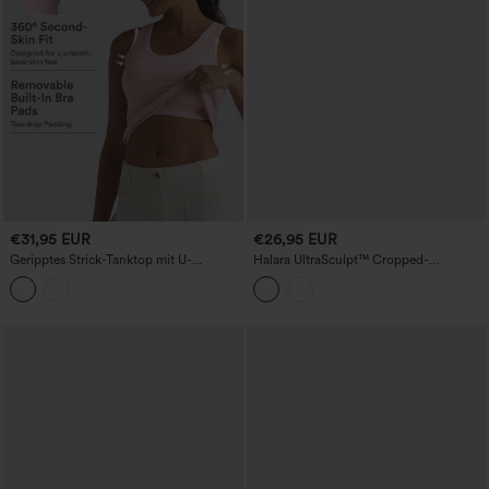
€31,95 EUR
€26,95 EUR
Geripptes Strick-Tanktop mit U-
Halara UltraSculpt™ Cropped-
Ausschnitt und integriertem BH für
Trainings-Top mit V-Ausschnitt und
Tanz, Körbchengrößen B–E
Racerback, mittlerer Halt