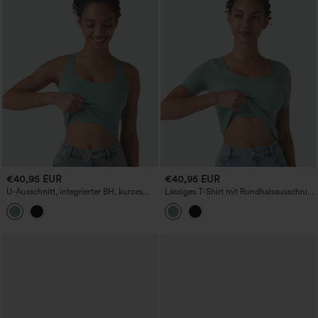
€40,95 EUR
€40,95 EUR
U-Ausschnitt, integrierter BH, kurzes
Lässiges T-Shirt mit Rundhalsausschnitt,
lässiges Tanktop, Cup-Größen B-E
kurzen Ärmeln und integriertem BH - für
Körbchengrößen B–E