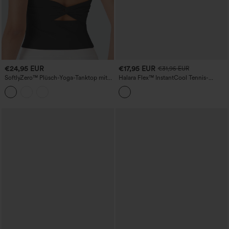
€24,95 EUR
€17,95 EUR
€31,95 EUR
SoftlyZero™ Plüsch-Yoga-Tanktop mit
Halara Flex™ InstantCool Tennis-
Cut-out für DD-F-Cupgrößen
Tanktop aus gewaschenem Denim