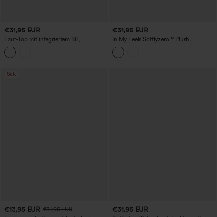
€31,95 EUR
€31,95 EUR
Lauf-Top mit integriertem BH,
In My Feels Softlyzero™ Plush
rückenfrei mit überkreuzten Trägern -
Rückenfreies, ausgeschnittenes, kurzes
längere Länge, Körbchengrößen A–D
Cami mit Schnürung
Sale
€13,95 EUR
€31,95 EUR
€31,95 EUR