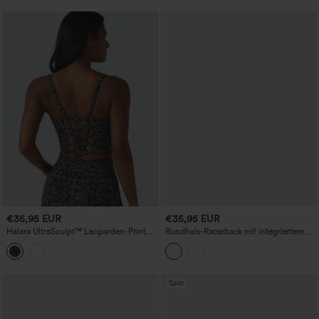
€35,95 EUR
€35,95 EUR
Halara UltraSculpt™ Leoparden-Print
Rundhals-Racerback mit integriertem
Yoga-Tanktop, U-Ausschnitt, mit
BH, Cool-Touch, 2-teiliges lässiges
integriertem BH, Cut-out, kurz
Tanktop - UPF50+
geschnitten
Sale