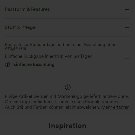
Passform & Features
Lockere Passform
eingenähter BH
Stoff & Pflege
Ausgeschnittener Rücken
Rundhalsausschnitt
Kostenloser Standardversand bei einer Bestellung über
€70,46 EUR
überziehen
Yoga & Pilates
taillenlang
ärmellos
Einfache Rückgabe innerhalb von 30 Tagen
Camisole / Cami
Einfache Bezahlung
Einige Artikel werden mit Markenlogo geliefert, andere ohne.
Ob ein Logo enthalten ist, kann je nach Produkt variieren.
Auch Stil und Farben können leicht abweichen.
Mehr erfahren
Inspiration