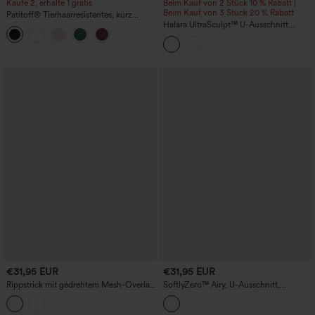
Kaufe 2, erhalte 1 gratis
Beim Kauf von 2 Stück 10 % Rabatt |
Beim Kauf von 3 Stück 20 % Rabatt
Patitoff
®
Tierhaarresistentes, kurz
geschnittenes, ärmelloses Yoga-Tanktop
Halara UltraSculpt™ U-Ausschnitt
mit Rundhalsausschnitt
Racerback Colorblock-Tanktop mit
integriertem BH und Tasche
€31,95 EUR
€31,95 EUR
Rippstrick mit gedrehtem Mesh-Overlay,
SoftlyZero™ Airy, U-Ausschnitt,
integrierter BH, Cool-Touch,
verstellbare Träger, integrierter BH,
geruchshemmend, kurzes Yoga-
lässiges Tanktop für Körbchengrößen B-
Trägershirt – UPF40+
D