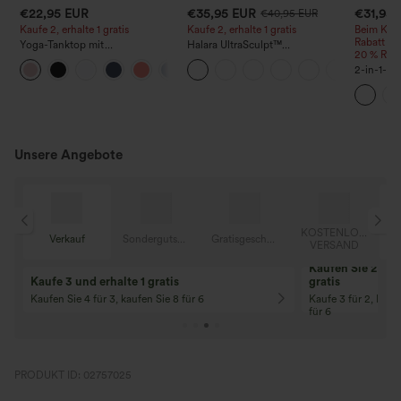
€22,95 EUR
€35,95 EUR
€31,95
€40,95 EUR
Kaufe 2, erhalte 1 gratis
Kaufe 2, erhalte 1 gratis
Beim Kauf
Rabatt | 
Yoga-Tanktop mit
Halara UltraSculpt™
20 % Raba
Rundhalsausschnitt, Racerback
Trainingsleggings mit hohem
+2
und Raffung
Bund – raffende Push-up-Po-
2-in-1-Fi
Form, Bauchkontrolle, Taschen
Gesäßtasc
und formende Passform
versteckt
Unsere Angebote
OSER
KOSTENLOSER
Verkauf
Sondergutschein
Gratisgeschenke
D
VERSAND
Kaufen Sie 2 und 
Kaufe 3 und erhalte 1 gratis
gratis
Kaufen Sie 4 für 3, kaufen Sie 8 für 6
Kaufe 3 für 2, Kauf
für 6
PRODUKT ID: 02757025