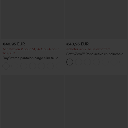
€40,95 EUR
€40,95 EUR
Achetez-en 2 pour 61,54 € ou 4 pour
Achetez-en 2, le 3e est offert
123,08 €.
SoftlyZero™ Robe active en peluche dos
DayStretch pantalon cargo slim taille
nu — Édition Hyper Facile
haute, poches zippées, uni
+10