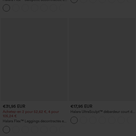
denim lavé à encolure en V avec poche
haut-bas, séchage rapide, soutien-gorge
+1
intégré.
€31,95 EUR
€17,95 EUR
Achetez-en 2 pour 52,62 €, 4 pour
Halara UltraSculpt™ débardeur court de
105,24 €
yoga dos nu torsadé à bretelles doubles
Halara Flex™ Leggings décontractés en
jean à taille haute avec poches