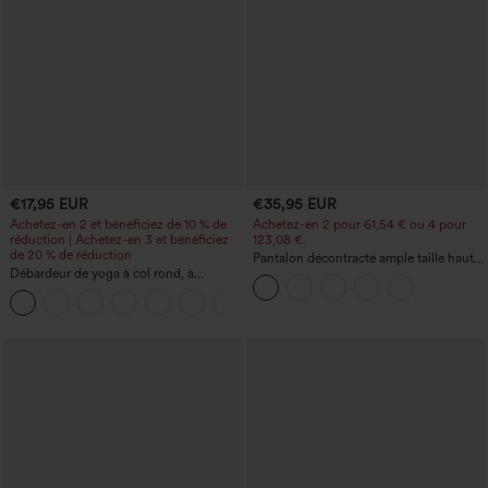
€17,95 EUR
€35,95 EUR
Achetez-en 2 et bénéficiez de 10 % de
Achetez-en 2 pour 61,54 € ou 4 pour
réduction | Achetez-en 3 et bénéficiez
123,08 €.
de 20 % de réduction
Pantalon décontracté ample taille haute
Débardeur de yoga à col rond, à
à jambes larges, avec poches
fronces, effet rafraîchissant - UPF50+
+16