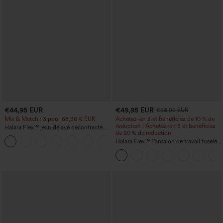
€44,95 EUR
€49,95 EUR
€53,95 EUR
Mix & Match : 3 pour 88,30 € EUR
Achetez-en 2 et bénéficiez de 10 % de
réduction | Achetez-en 3 et bénéficiez
Halara Flex™ jean délavé décontracté
de 20 % de réduction
taille haute à poches, coupe baggy à
+2
jambe large
Halara Flex™ Pantalon de travail fuselé,
uni, taille haute, avec poches