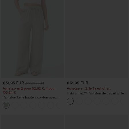
€31,95 EUR
€31,95 EUR
€35,95 EUR
Achetez-en 2 pour 52,62 €, 4 pour
Achetez-en 2, le 3e est offert
105,24 €
Halara Flex™ Pantalon de travail taille
Pantalon taille haute à cordon avec
haute avec poche latérale arrière et
poches, jambe large et coupe ample,
légère coupe évasée
+15
style décontracté, effet lin