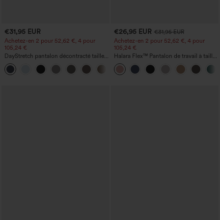
€31,95 EUR
€26,95 EUR
€31,95 EUR
Achetez-en 2 pour 52,62 €, 4 pour
Achetez-en 2 pour 52,62 €, 4 pour
105,24 €
105,24 €
DayStretch pantalon décontracté taille
Halara Flex™ Pantalon de travail à taille
haute avec poches et coupe droite
haute, jambe large, avec poches, en
+23
maille gaufrée