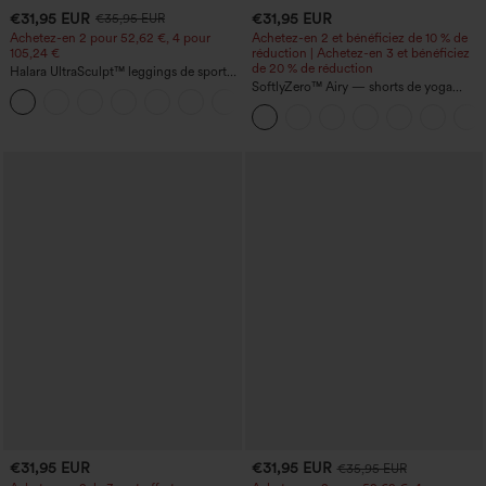
€31,95 EUR
€31,95 EUR
€35,95 EUR
Achetez-en 2 pour 52,62 €, 4 pour
Achetez-en 2 et bénéficiez de 10 % de
105,24 €
réduction | Achetez-en 3 et bénéficiez
de 20 % de réduction
Halara UltraSculpt™ leggings de sport
taille haute sculptants — rehaussement
SoftlyZero™ Airy — shorts de yoga
+15
fessier, maintien du ventre, avec poche
super taille haute 2-en-1 InstantCool
avec poches
€31,95 EUR
€31,95 EUR
€35,95 EUR