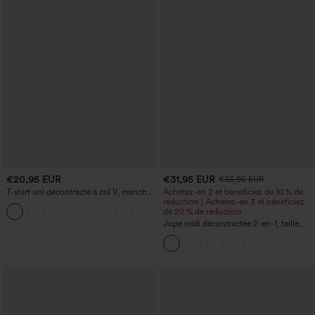
€20,95 EUR
€31,95 EUR
€35,95 EUR
T-shirt uni décontracté à col V, manches
Achetez-en 2 et bénéficiez de 10 % de
courtes et fronces
réduction | Achetez-en 3 et bénéficiez
de 20 % de réduction
Jupe midi décontractée 2-en-1, taille
haute à effet gainant, froncée avec
ourlet arrondi, en polaire et PU