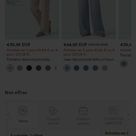
€35,95 EUR
€44,95 EUR
€35,95
€49,95 EUR
Achetez-en 2 pour 61,54 € ou 4
Achetez-en 2 pour 61,54 € ou 4
Achetez-en
pour 123,08 €.
pour 123,08 €.
Pantalon 
Pantalon décontracté taille
Jean décontracté taille mi‑haute,
DayStretch
haute à jambe droite, effet lin,
à cordon de serrage, avec
poches et
+5
avec poches
poches
Nos offres
N
Coupon
Cadeaux
LIVRAISON
Vente
E
spécial
gratuits
GRATUITE
Achetez-en 2, ob
3 achetés, 1 offert