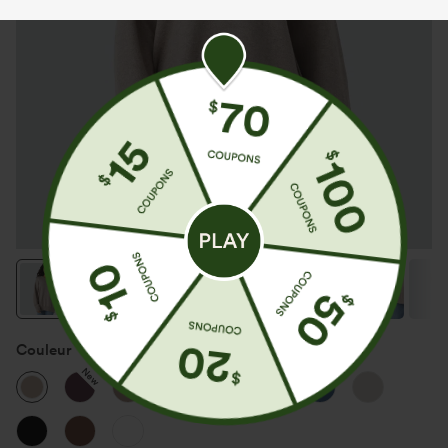
Couleur
Doeskin
New
New
New