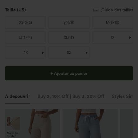
Taille
(US)
Guide des tailles
XS
(
0/2
)
S
(
4/6
)
M
(
8/10
)
L
(
12/14
)
XL
(
16
)
1X
2X
3X
+ Ajouter au panier
À découvrir
Buy 2, 10% Off | Buy 3, 20% Off
Styles Simil