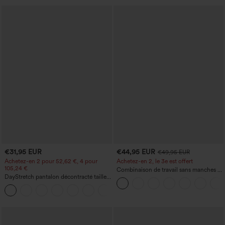
€31,95 EUR
€44,95 EUR
€49,95 EUR
Achetez-en 2 pour 52,62 €, 4 pour
Achetez-en 2, le 3e est offert
105,24 €
Combinaison de travail sans manches à
DayStretch pantalon décontracté taille
encolure bateau, côtés noués, toucher
haute à jambe en forme de tonneau
frais, rayée, avec poches — Édition Easy
+5
avec poches
Peezy