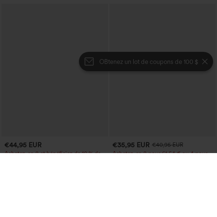
OBtenez un lot de coupons de 100 $
€44,95 EUR
€35,95 EUR
€40,95 EUR
Achetez-en 2 et bénéficiez de 10 % de
Achetez-en 2 pour 61,54 € ou 4 pour
réduction | Achetez-en 3 et bénéficiez
123,08 €.
de 20 % de réduction
Halara Flex™ Jean décontracté lavé
Halara UltraSculpt™ pantalon baggy de
taille haute à poche croisée
yoga taille haute à effet gainant pour le
ventre, à rayures color block, avec
poches