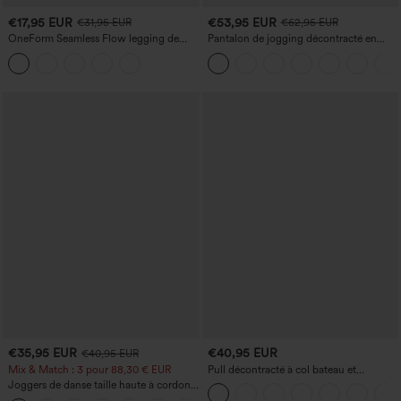
€17,95 EUR
€53,95 EUR
€31,95 EUR
€62,95 EUR
OneForm Seamless Flow legging de
Pantalon de jogging décontracté en
yoga taille haute, gainant pour le ventre
French terry à imprimé denim, taille mi-
et effet rehausseur de fesses
haute, style jean, avec poches
€35,95 EUR
€40,95 EUR
€40,95 EUR
Mix & Match : 3 pour 88,30 € EUR
Pull décontracté à col bateau et
manches chauve-souris
Joggers de danse taille haute à cordon,
effet froncé, coupe fuselée, à séchage