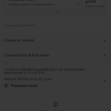
gratuit
Achetez 4 pour 3, achetez 8 pour 6
3 pour 2, 6 pour 4,
ID de produit 02820499
Coupe et détails
Oversize
Col rond
Enfilable
Décontracté
Composition & Entretien
Longueur tunique
Manches longues
Livraison standard gratuite pour les commandes
supérieures à
Élasticité quatre directions
€70,46 EUR
Pulls
Retours faciles sous 30 jours
Paiement facile