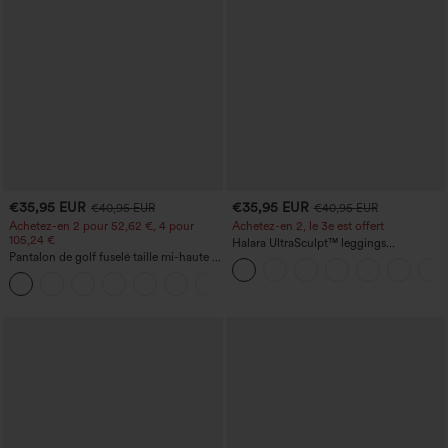
€35,95 EUR
€35,95 EUR
€40,95 EUR
€40,95 EUR
Achetez-en 2 pour 52,62 €, 4 pour
Achetez-en 2, le 3e est offert
105,24 €
Halara UltraSculpt™ leggings
Pantalon de golf fuselé taille mi-haute à
d'entraînement taille haute — fronces
cordon, ourlet incurvé, séchage rapide,
liftantes pour le fessier, maintien gainant
+2
avec poches — UPF40+
du ventre et poche