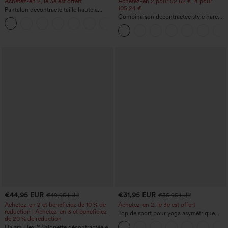
Achetez-en 2, le 3e est offert
Achetez-en 2 pour 52,62 €, 4 pour
105,24 €
Pantalon décontracté taille haute à
cordon, coupe large en mélange de lin,
Combinaison décontractée style harem,
+5
avec poches
encolure en U et poche - Édition Easy
Peezy
€44,95 EUR
€31,95 EUR
€49,95 EUR
€35,95 EUR
Achetez-en 2 et bénéficiez de 10 % de
Achetez-en 2, le 3e est offert
réduction | Achetez-en 3 et bénéficiez
Top de sport pour yoga asymétrique
de 20 % de réduction
(une épaule) à manches longues avec
Halara Flex™ Salopette décontractée en
ouverture pour le pouce, ourlet arrondi