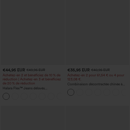
€44,95 EUR
€35,95 EUR
€49,95 EUR
€40,95 EUR
Achetez-en 2 et bénéficiez de 10 % de
Achetez-en 2 pour 61,54 € ou 4 pour
réduction | Achetez-en 3 et bénéficiez
123,08 €.
de 20 % de réduction
Combinaison décontractée chinée à
Halara Flex™ Jeans délavés
bretelles réglables, fronces et jambes
décontractés, coupe baggy à jambe
larges, avec poches — facile comme
+5
large, taille basse asymétrique, poches
tout
zippées