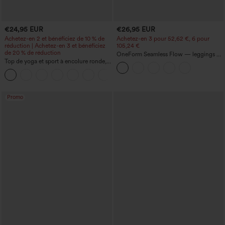
€24,95 EUR
€26,95 EUR
Achetez-en 2 et bénéficiez de 10 % de
Achetez-en 3 pour 52,62 €, 6 pour
réduction | Achetez-en 3 et bénéficiez
105,24 €
de 20 % de réduction
OneForm Seamless Flow — leggings de
Top de yoga et sport à encolure ronde,
yoga sans coutures, taille mi-haute, effet
manches courtes, à fronces, effet
gainant pour le ventre et liftant pour les
+11
rafraîchissant au toucher - UPF50+
fesses
Promo