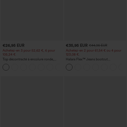
€26,95 EUR
€35,95 EUR
€44,95 EUR
Achetez-en 3 pour 52,62 €, 6 pour
Achetez-en 2 pour 61,54 € ou 4 pour
105,24 €
123,08 €.
Top décontracté à encolure ronde,
Halara Flex™ Jeans bootcut
manches chauve-souris et coupe ample
décontractés taille haute, effet délavé,
+1
avec poches