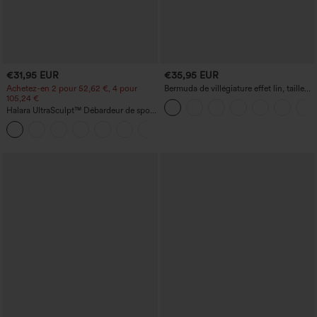
€31,95 EUR
€35,95 EUR
Achetez-en 2 pour 52,62 €, 4 pour
Bermuda de villégiature effet lin, taille
105,24 €
haute, ourlet roulotté, longueur 10'' avec
poches
Halara UltraSculpt™ Débardeur de sport
à col rond et ourlet arrondi
+11