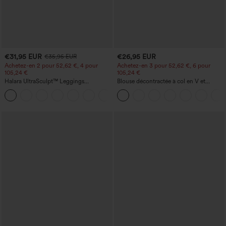
€31,95 EUR
€26,95 EUR
€35,95 EUR
Achetez-en 2 pour 52,62 €, 4 pour
Achetez-en 3 pour 52,62 €, 6 pour
105,24 €
105,24 €
Halara UltraSculpt™ Leggings
Blouse décontractée à col en V et
d'entraînement sculptants taille haute,
manches courtes bouffantes
+16
effet ventre plat, avec poche