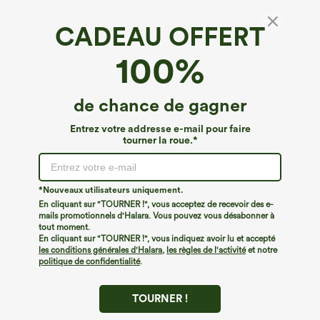
CADEAU OFFERT
Pull décontracté à col rond, épaules
100%
tombantes et manches longues
4.7
(
300
)
de chance de gagner
€40,95 EUR
Buy 2, 10% Off | Buy 3, 20% Off
Entrez votre addresse e-mail pour faire
tourner la roue.*
*Nouveaux utilisateurs uniquement.
En cliquant sur "TOURNER !", vous acceptez de recevoir des e-
mails promotionnels d'Halara. Vous pouvez vous désabonner à
tout moment.
En cliquant sur "TOURNER !", vous indiquez avoir lu et accepté
les conditions générales d'Halara
,
les règles de l'activité
et notre
politique de confidentialité
.
TOURNER !