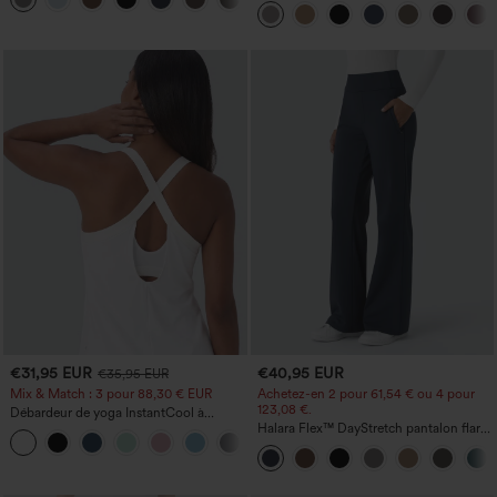
taille, avec poches, jambe large en
micro-gaufre
€31,95 EUR
€40,95 EUR
€35,95 EUR
Mix & Match : 3 pour 88,30 € EUR
Achetez-en 2 pour 61,54 € ou 4 pour
123,08 €.
Débardeur de yoga InstantCool à
encolure en U et ourlet arrondi –
Halara Flex™ DayStretch pantalon flare
UPF50+
de travail, taille mi-haute, poche latérale
zippée