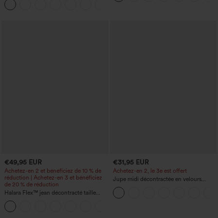
rapide et toucher frais, avec poches —
UPF40+
€49,95 EUR
€31,95 EUR
Achetez-en 2 et bénéficiez de 10 % de
Achetez-en 2, le 3e est offert
réduction | Achetez-en 3 et bénéficiez
Jupe midi décontractée en velours
de 20 % de réduction
côtelé, taille mi-haute, poches avant
Halara Flex™ jean décontracté taille
latérales à rabat
haute à effet gainant, coupe large, avec
poches