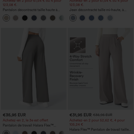
Achetez-en 2 pour 61,54 € ou 4 pour
Achetez-en 2 pour 61,54 € ou 4 pour
123,08 €.
123,08 €.
Pantalon décontracté taille haute à
Jean décontracté taille mi‑haute, à
jambe droite, effet lin, avec poches
cordon de serrage, avec poches
+5
€35,95 EUR
€31,95 EUR
€35,95 EUR
Achetez-en 2, le 3e est offert
Achetez-en 2 pour 52,62 €, 4 pour
105,24 €
Pantalon de travail Halara Flex™
DayStretch à taille haute, avec poches et
Halara Flex™ Pantalon de travail taille
+23
coupe droite
haute sculptant la silhouette, gainant la