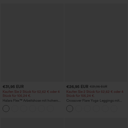
€31,95 EUR
€26,95 EUR
€31,95 EUR
Kaufen Sie 2 Stück für 52,62 € oder 4
Kaufen Sie 2 Stück für 52,62 € oder 4
Stück für 105,24 €.
Stück für 105,24 €.
Halara Flex™ Arbeitshose mit hohem
Crossover Flare Yoga-Leggings mit
Bund, Taschen und konischem,
hohem Bund
verkürztem Schnitt