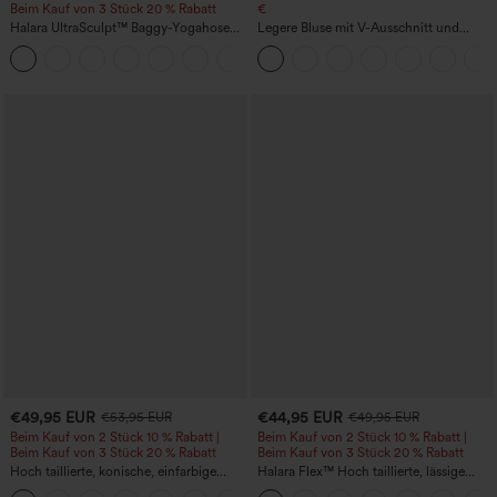
Beim Kauf von 3 Stück 20 % Rabatt
€
Halara UltraSculpt™ Baggy-Yogahose
Legere Bluse mit V-Ausschnitt und
mit hohem Bund, Bauchkontrolle,
kurzen Puffärmeln
Color-Block-Streifen und Taschen
€49,95 EUR
€44,95 EUR
€53,95 EUR
€49,95 EUR
Beim Kauf von 2 Stück 10 % Rabatt |
Beim Kauf von 2 Stück 10 % Rabatt |
Beim Kauf von 3 Stück 20 % Rabatt
Beim Kauf von 3 Stück 20 % Rabatt
Hoch taillierte, konische, einfarbige
Halara Flex™ Hoch taillierte, lässige
Anzughose mit Seitentaschen
Jeans mit Taschen, umgekrempeltem