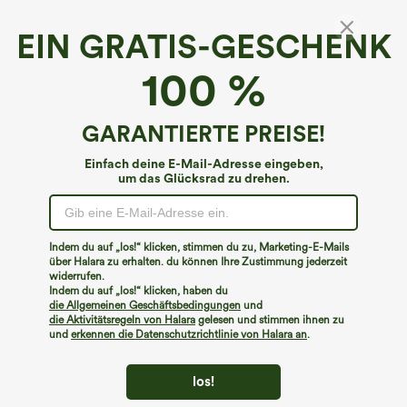
EIN GRATIS-GESCHENK
100 %
€31,95 EUR
€44,95 EUR
€35,95 EUR
€49,95 EUR
Kaufen Sie 2 Stück für 52,62 € oder 4
Beim Kauf von 2 Stück 10 % Rabatt |
Stück für 105,24 €.
Beim Kauf von 3 Stück 20 % Rabatt
Hochtaillierte Hose mit Kordelzug und
Halara Flex™ Asymmetrische Low-Rise-
GARANTIERTE PREISE!
Taschen, weitem Bein, lässig und locker
Jeans mit Reißverschlusstaschen,
+15
in Leinenoptik
Baggy-Stil, weitem Bein, gewaschen,
lässig
Einfach deine E-Mail-Adresse eingeben,
um das Glücksrad zu drehen.
Indem du auf „los!“ klicken, stimmen du zu, Marketing-E-Mails
über Halara zu erhalten. du können Ihre Zustimmung jederzeit
widerrufen.
Indem du auf „los!“ klicken, haben du
die Allgemeinen Geschäftsbedingungen
und
die Aktivitätsregeln von Halara
gelesen und stimmen ihnen zu
und
erkennen die Datenschutzrichtlinie von Halara an
.
los!