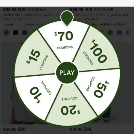
€35,95 EUR
€35,95 EUR
€40,95 EUR
€44,95 EUR
Kaufen Sie 2 Stück für 61,54 € oder 4
Kaufen Sie 2 Stück für 61,54 € oder 4
Stück für 123,08 €.
Stück für 123,08 €.
Jumpsuit mit verstellbaren Trägern,
Halara Flex™ Jeans mit hohem Bund
gerafftem Detail, weitem Bein und
und Taschen, gewaschener, lässiger
+10
meliertem Stoff, lässig, mit Taschen -
Bootcut
Easy Peezy
€26,95 EUR
€31,95 EUR