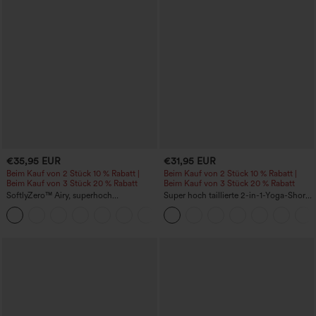
€35,95 EUR
€31,95 EUR
Beim Kauf von 2 Stück 10 % Rabatt |
Beim Kauf von 2 Stück 10 % Rabatt |
Beim Kauf von 3 Stück 20 % Rabatt
Beim Kauf von 3 Stück 20 % Rabatt
SoftlyZero™ Airy, superhoch
Super hoch taillierte 2-in-1-Yoga-Shorts
geschnittene 2-in-1 InstantCool Yoga-
mit Gesäßtasche und Seitentasche-
+23
Shorts 7" mit Taschen
längere Länge