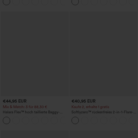
+8
Saum, weitem Bein und verwaschenem
Finish
€44,95 EUR
€40,95 EUR
Mix & Match: 3 für 88,30 €
Kaufe 2, erhalte 1 gratis
Halara Flex™ hoch taillierte Baggy-
Softlyzero™ rückenfreies 2-in-1-Flare-
Jeans mit Taschen, weitem Bein,
Trainingskleid – Wannabe – Easy Peezy
+2
stonewashed, lässig