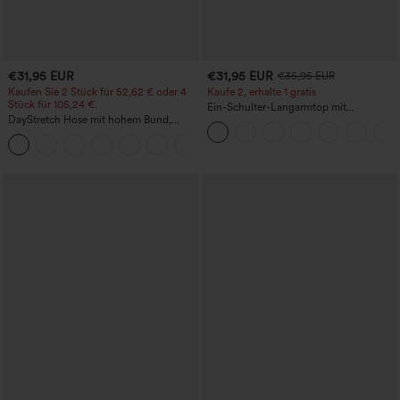
€31,95 EUR
€31,95 EUR
€35,95 EUR
Kaufen Sie 2 Stück für 52,62 € oder 4
Kaufe 2, erhalte 1 gratis
Stück für 105,24 €.
Ein-Schulter-Langarmtop mit
DayStretch Hose mit hohem Bund,
Daumenloch, geschwungener Saum
Barrel-Leg und Taschen
(High-Low), schnell trocknend – Yoga-
+5
Sporttop mit integriertem BH