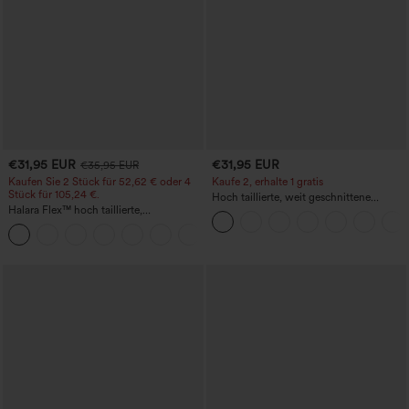
€31,95 EUR
€31,95 EUR
€35,95 EUR
Kaufen Sie 2 Stück für 52,62 € oder 4
Kaufe 2, erhalte 1 gratis
Stück für 105,24 €.
Hoch taillierte, weit geschnittene
Halara Flex™ hoch taillierte,
Freizeithose aus Leinenmischung mit
figurformende Arbeitshose, die die Taille
Kordelzug und Taschen
+10
schmaler wirken lässt, mit Taschen,
weitem Bein und Mikro-Waffelstruktur