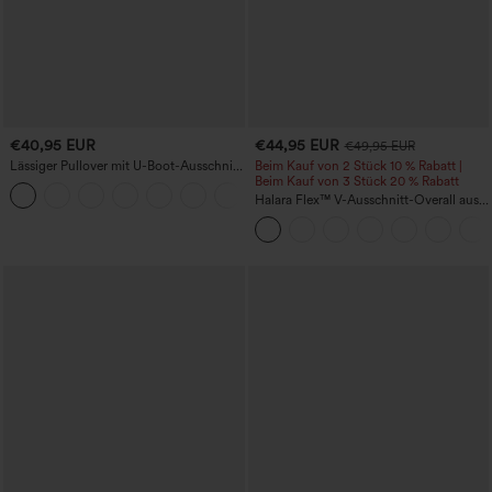
€40,95 EUR
€44,95 EUR
€49,95 EUR
Lässiger Pullover mit U-Boot-Ausschnitt
Beim Kauf von 2 Stück 10 % Rabatt |
und Fledermausärmeln.
Beim Kauf von 3 Stück 20 % Rabatt
+1
Halara Flex™ V-Ausschnitt-Overall aus
gewaschenem Denim mit Taschen –
lässig