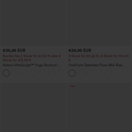
€35,95 EUR
€26,95 EUR
Kaufen Sie 2 Stück für 61,54 € oder 4
3 Stück für 52,62 €, 6 Stück für 105,24
Stück für 123,08 €.
€
Halara UltraSculpt™ Yoga-Bootcut-
OneForm Seamless Flow Mid-Rise
Leggings mit hoher Taille,
Yoga-Leggings - mittelhoher Bund,
+11
bauchformender Unterstützung und
bauchformend und mit Po-Lifting-
Tasche
Effekt
Sale