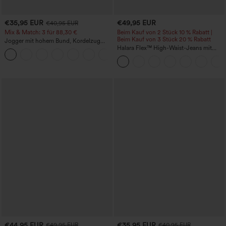
€35,95 EUR
€49,95 EUR
€40,95 EUR
Mix & Match: 3 für 88,30 €
Beim Kauf von 2 Stück 10 % Rabatt |
Beim Kauf von 3 Stück 20 % Rabatt
Jogger mit hohem Bund, Kordelzug
und Raffung, schmal zulaufend,
Halara Flex™ High-Waist-Jeans mit
schnelltrocknend mit kühlendem Griff,
Bauchkontrolle, weitem Bein und
mit Taschen - UPF40+
Taschen
€44,95 EUR
€35,95 EUR
€49,95 EUR
€40,95 EUR