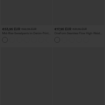
€53,95 EUR
€17,95 EUR
€62,95 EUR
€31,95 EUR
Mid-Rise-Sweatpants im Denim-Print
OneForm Seamless Flow High-Waist
aus French Terry, lässig, mit Taschen
Yogaleggings – nahtlos, mit hoher
Taille, bauchformend und mit
Hebeeffekt für den Po