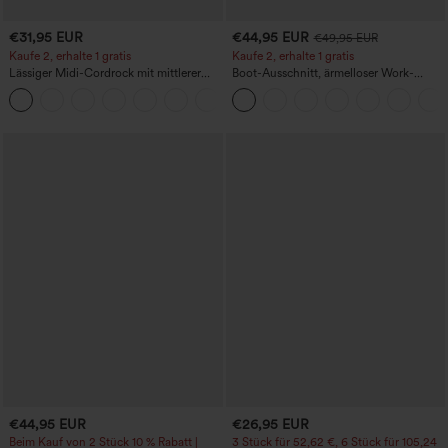
€31,95 EUR
€44,95 EUR
€49,95 EUR
Kaufe 2, erhalte 1 gratis
Kaufe 2, erhalte 1 gratis
Lässiger Midi-Cordrock mit mittlerer
Boot-Ausschnitt, ärmelloser Work-
Bundhöhe und vorderseitiger
Jumpsuit mit seitlicher Bindung,
+1
Klapptasche
kühlender Cool-Touch-Effekt, gestreift
und mit Taschen – Easy Peezy Edition
€44,95 EUR
€26,95 EUR
Beim Kauf von 2 Stück 10 % Rabatt |
3 Stück für 52,62 €, 6 Stück für 105,24