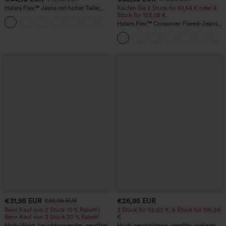
Halara Flex™ Jeans mit hoher Taille,
Kaufen Sie 2 Stück für 61,54 € oder 4
Taschen, geradem Bein und Used-Look
Stück für 123,08 €.
+3
Halara Flex™ Crossover-Flared-Jeans
aus elastischem Strick-Denim mit
hohem Bund und mehreren Taschen
€31,95 EUR
€26,95 EUR
€35,95 EUR
Beim Kauf von 2 Stück 10 % Rabatt |
3 Stück für 52,62 €, 6 Stück für 105,24
Beim Kauf von 3 Stück 20 % Rabatt
€
High-Waist, bauchformender, geraffter
Hoch geschnittene, geraffte, melierte