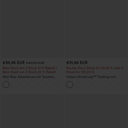
€35,95 EUR
€31,95 EUR
€40,95 EUR
Beim Kauf von 2 Stück 10 % Rabatt |
Kaufen Sie 2 Stück für 52,62 € oder 4
Beim Kauf von 3 Stück 20 % Rabatt
Stück für 105,24 €.
Mid-Rise-Arbeitshose mit Taschen,
Halara UltraSculpt™ Tanktop mit
Barrel-Leg und weiter Passform
Rundhalsausschnitt und
+3
geschwungenem Saum