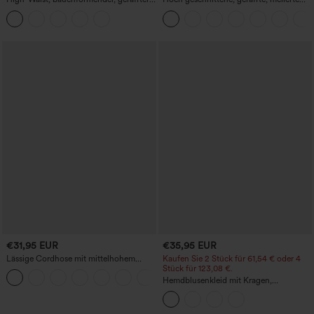
Midirock mit geschwungenem Saum, 2-
Yoga-Pedal-Pusher-Joggers mit
in-1 Fleece/PU, lässig
Taschen
€31,95 EUR
€35,95 EUR
Lässige Cordhose mit mittelhohem
Kaufen Sie 2 Stück für 61,54 € oder 4
Bund, Reißverschluss und Seitentaschen
Stück für 123,08 €.
+7
Hemdblusenkleid mit Kragen,
Kappenärmeln, Taillengürtel,
geschwungenem Schlitzsaum, Midi-
Länge und Taschen