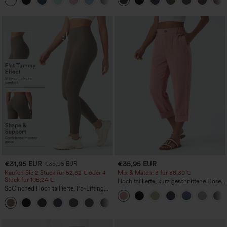
Po-Form, Bauchkontrolle, Taschen und
formende Passform
€31,95 EUR
€35,95 EUR
€35,95 EUR
Kaufen Sie 2 Stück für 52,62 € oder 4
Mix & Match: 3 für 88,30 €
Stück für 105,24 €.
Hoch taillierte, kurz geschnittene Hose
SoCinched Hoch taillierte, Po-Lifting
mit Reißverschlusstasche in Leinenoptik
7/8-Trainingsleggings mit
+16
Bauchkontrolle und Seitentaschen