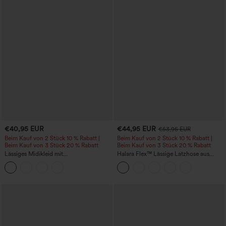
€40,95 EUR
€44,95 EUR
€53,95 EUR
Beim Kauf von 2 Stück 10 % Rabatt |
Beim Kauf von 2 Stück 10 % Rabatt |
Beim Kauf von 3 Stück 20 % Rabatt
Beim Kauf von 3 Stück 20 % Rabatt
Lässiges Midikleid mit
Halara Flex™ Lässige Latzhose aus
Rundhalsausschnitt, integriertem BH,
gewaschenem Denim mit
ärmellos und Rüschensaum
quadratischem Ausschnitt und Taschen