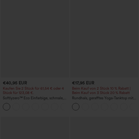
€40,95 EUR
€17,95 EUR
Kaufen Sie 2 Stück für 61,54 € oder 4
Beim Kauf von 2 Stück 10 % Rabatt |
Stück für 123,08 €.
Beim Kauf von 3 Stück 20 % Rabatt
Softlyzero™ Eco Einfarbige, schmale,
Rundhals, gerafftes Yoga-Tanktop mit
hoch taillierte Wanderhose mit
Cool-Touch-Effekt – UPF50+
+10
mehreren Taschen