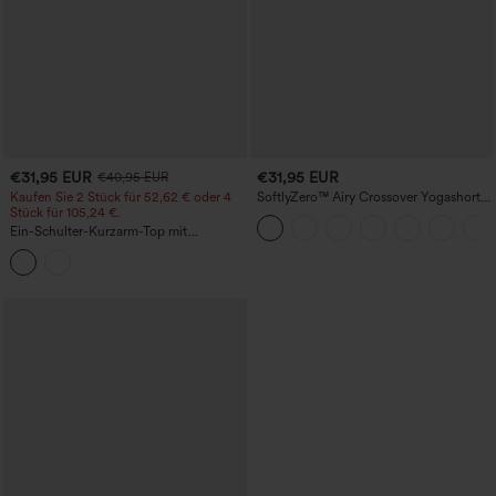
€31,95 EUR
€31,95 EUR
€40,95 EUR
Kaufen Sie 2 Stück für 52,62 € oder 4
SoftlyZero™ Airy Crossover Yogashorts
Stück für 105,24 €.
mit hohem Bund, 2-in-1 InstantCool, 3''
mit Taschen
Ein-Schulter-Kurzarm-Top mit
abgerundetem High-Low-Saum,
integriertem BH, gepunktet, lässig