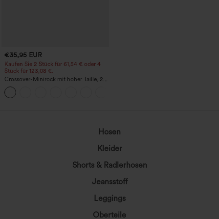
€35,95 EUR
Kaufen Sie 2 Stück für 61,54 € oder 4
Stück für 123,08 €.
Crossover-Minirock mit hoher Taille, 2-
in-1, Fransen-Saum und figurbetontem
Schnitt in Wildlederoptik für Partys
Hosen
Kleider
Shorts & Radlerhosen
Jeansstoff
Leggings
Oberteile