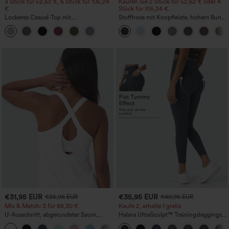
3 Stück für 52,62 €, 6 Stück für 105,24
Kaufen Sie 2 Stück für 52,62 € oder 4
€
Stück für 105,24 €.
Lockeres Casual-Top mit
Stoffhose mit Knopfleiste, hohem Bund,
Rundhalsausschnitt und
mehreren Taschen und geradem Bein
+1
Fledermausärmeln
€31,95 EUR
€35,95 EUR
€35,95 EUR
€40,95 EUR
Mix & Match: 3 für 88,30 €
Kaufe 2, erhalte 1 gratis
U-Ausschnitt, abgerundeter Saum,
Halara UltraSculpt™ Trainingsleggings
InstantCool Yoga-Trägertop – UPF50+
mit hohem Bund – raffende Push-up-