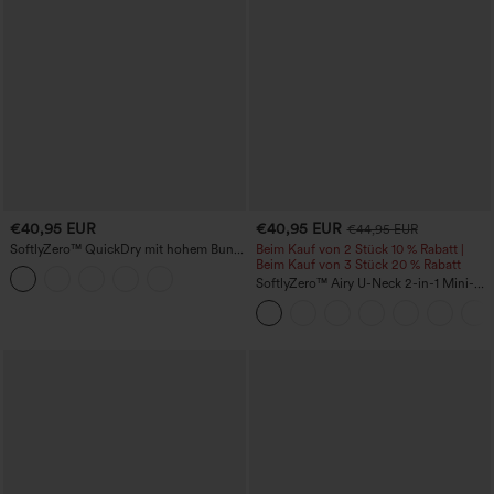
€40,95 EUR
€40,95 EUR
€44,95 EUR
SoftlyZero™ QuickDry mit hohem Bund
Beim Kauf von 2 Stück 10 % Rabatt |
und Bauchkontrolle, reflektierenden
Beim Kauf von 3 Stück 20 % Rabatt
Punkten und überkreuztem Saum — 2-
SoftlyZero™ Airy U-Neck 2-in-1 Mini-
in-1 Laufshorts 5'' mit Taschen
Kleid mit Tasche, InstantCool Tanz-
Sportkleid - kinderleicht