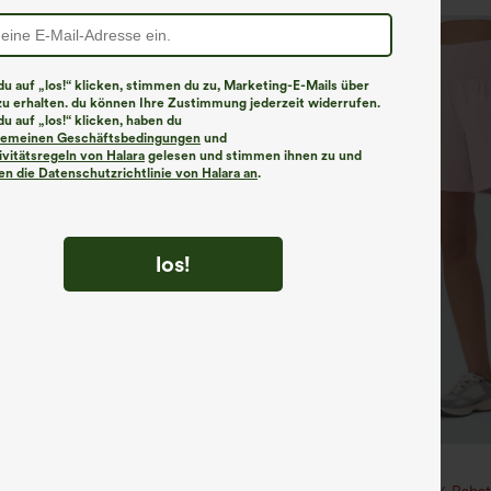
u auf „los!“ klicken, stimmen du zu, Marketing-E-Mails über
zu erhalten. du können Ihre Zustimmung jederzeit widerrufen.
u auf „los!“ klicken, haben du
lgemeinen Geschäftsbedingungen
und
ivitätsregeln von Halara
gelesen und stimmen ihnen zu und
n die Datenschutzrichtlinie von Halara an
.
los!
€35,95 EUR
€40,95 EUR
ück für 61,54 € oder 4 Stück für
Beim Kauf von 2 Stück 10 % Rabat