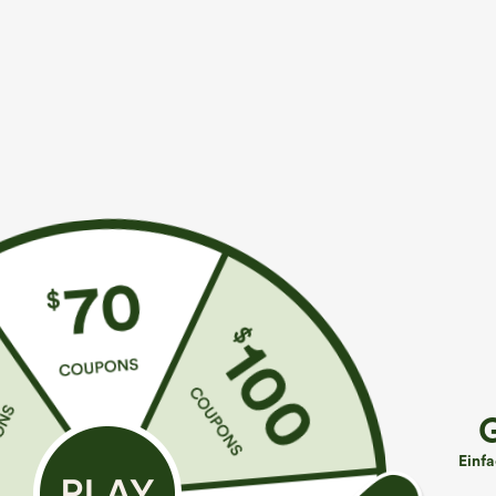
€31,95 EUR
€40,95 EUR
€35,95 EUR
Kaufen Sie 2 Stück für 52,62 € oder 4 Stück für
Kaufe 2, erhalte
105,24 €.
Softlyzero™ rüc
SoCinched Hoch taillierte, Po-Lifting 7/8-
Trainingskleid
Trainingsleggings mit Bauchkontrolle und
+20
Seitentaschen
Einf