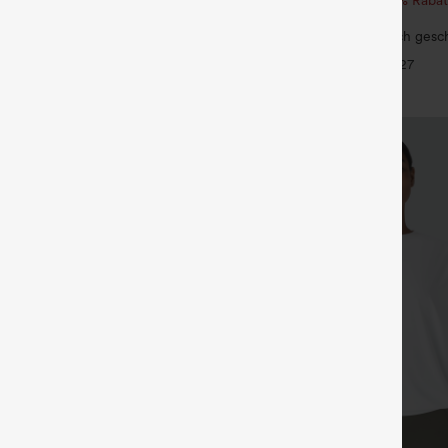
von 3 Stück 20 % Rabatt
erstellbaren Trägern, gerafftem
SoftlyZero™ Airy, superhoch gesch
Bein und meliertem Stoff, lässig,
InstantCool Yoga-Shorts 7" mit Ta
+14
+27
Easy Peezy