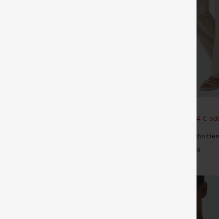
€35,95 EUR
€49,95 EUR
ück für 61,54 € oder 4 Stück für
Kaufen Sie 2 Stück für 61,54 € ode
123,08 €.
mit mittlerer Bundhöhe, Kordelzug
Hoch taillierte, gerade geschnitte
Leinen-Optik-Hose mit Taschen
+9