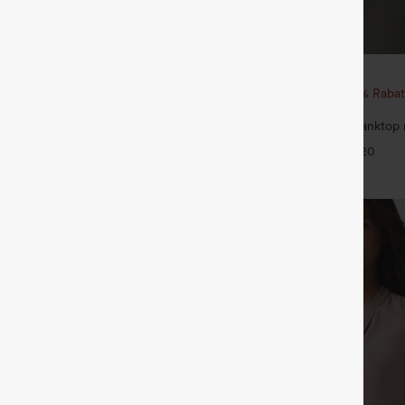
€17,95 EUR
€40,95 EUR
ück für 52,62 € oder 4 Stück für
Beim Kauf von 2 Stück 10 % Rabat
von 3 Stück 20 % Rabatt
t Kordelzug versehene,
Rundhals, gerafftes Yoga-Tanktop 
nde Golfhose mit schmal
Touch-Effekt – UPF50+
+6
+20
chnitt, abgerundetem Saum und
 40+