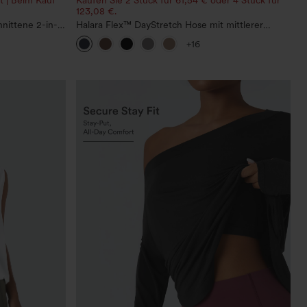
123,08 €.
nittene 2-in-1
Halara Flex™ DayStretch Hose mit mittlerer
schen
Bundhöhe, seitlicher Reißverschlusstasche und
+16
Work‑Flare‑Schnitt