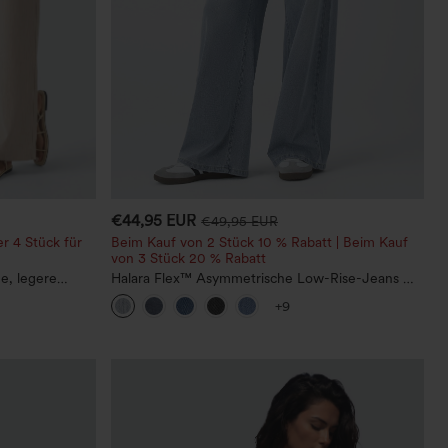
€44,95 EUR
€49,95 EUR
r 4 Stück für
Beim Kauf von 2 Stück 10 % Rabatt | Beim Kauf
von 3 Stück 20 % Rabatt
ne, legere
Halara Flex™ Asymmetrische Low-Rise-Jeans mit
Reißverschlusstaschen, Baggy-Stil, weitem Bein,
+9
gewaschen, lässig