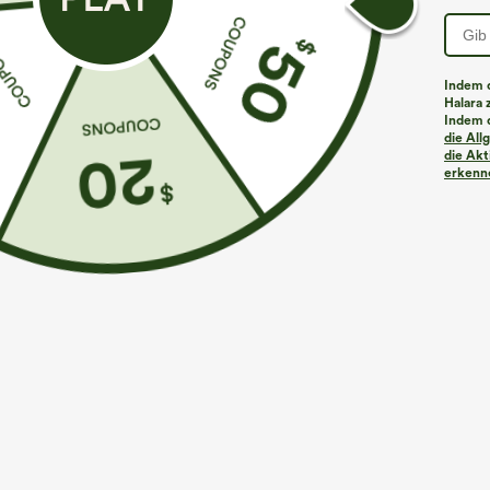
Indem d
Halara 
Indem d
die Al
die Akt
erkenne
€31,95 EUR
€35,95 EUR
Kaufe 2, erhalte 1 gratis
Kaufen Sie 2 St