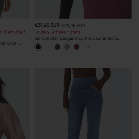
€31,95 EUR
€35,95 EUR
t | Beim Kauf
Kaufe 2, erhalte 1 gratis
Ein-Schulter-Langarmtop mit Daumenloch,
mit Cool-
geschwungener Saum (High-Low), schnell
+7
trocknend – Yoga-Sporttop mit integriertem BH