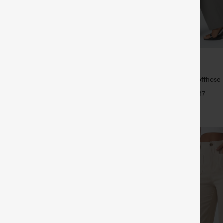
€31,95 EUR
35,95 EUR
ück für 52,62 € oder 4 Stück für
Kaufe 2, erhalte 1 gratis
Halara Flex™ Dehnbare Stoffhose
 Hose mit Kordelzug und Taschen,
Bund und Seitentasche hinten
+17
ssig und locker in Leinenoptik
+19