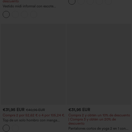
descuento
bolsillo lateral InstantCool - Lucid
Vestido midi informal con escote
redondo, sujetador integrado, sin
mangas y bajo con volantes
€31,95 EUR
€31,95 EUR
€40,95 EUR
Compra 2 por 52,62 € o 4 por 105,24 €.
Compra 2 y obtén un 10% de descuento
| Compra 3 y obtén un 20% de
Top de un solo hombro con manga
descuento
corta, dobladillo curvo high‑low,
sujetador integrado y estampado de
Pantalones cortos de yoga 2 en 1 con