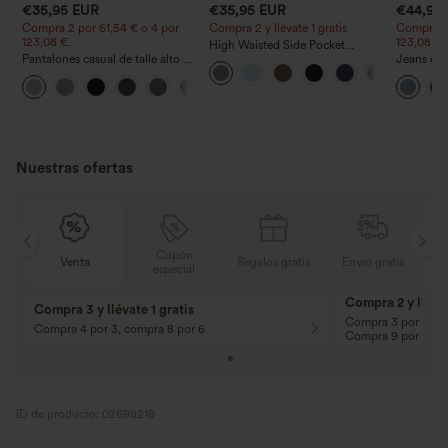
€35,95 EUR
€35,95 EUR
€44,95
Compra 2 por 61,54 € o 4 por
Compra 2 y llévate 1 gratis
Compra 2 
123,08 €.
123,08 €.
High Waisted Side Pocket
Pantalones casual de talle alto y
Straight Leg Work Pants
Jeans cas
pierna recta con tacto de lino y
cordón y 
+5
bolsillos
Nuestras ofertas
Cupón
Regalos gratis
Envío gratis
Venta
especial
10% de descuento
12% de descuent
¡En pedidos superiores a 107,00 EUR!
¡En pedidos superio
Código: Aug2026
Código: Aug2026
ID de producto: 02698218