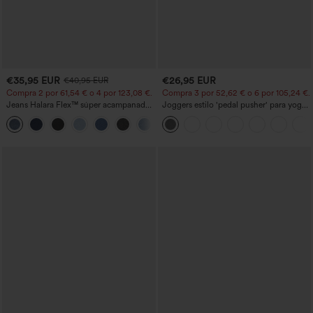
€35,95 EUR
€26,95 EUR
€40,95 EUR
Compra 2 por 61,54 € o 4 por 123,08 €.
Compra 3 por 52,62 € o 6 por 105,24 €.
Jeans Halara Flex™ súper acampanado
Joggers estilo 'pedal pusher' para yoga
elástico lavado bolsillo cruzado tiro alto
de talle alto, fruncidos y jaspeados, con
+1
bolsillos