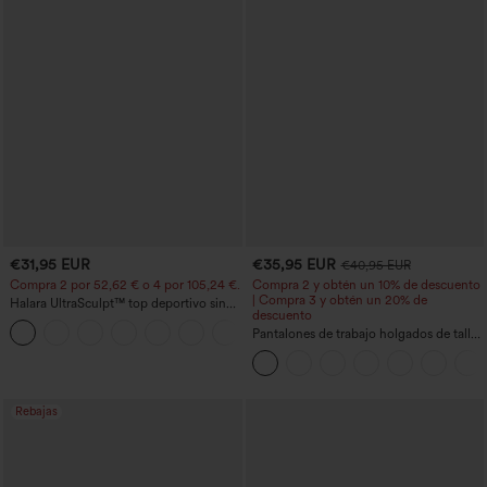
€31,95 EUR
€35,95 EUR
€40,95 EUR
Compra 2 por 52,62 € o 4 por 105,24 €.
Compra 2 y obtén un 10% de descuento
| Compra 3 y obtén un 20% de
Halara UltraSculpt™ top deportivo sin
descuento
mangas con escote redondo y bajo
+11
curvo
Pantalones de trabajo holgados de talle
medio con bolsillos y pernera estilo
barril
Rebajas