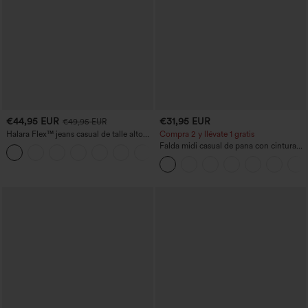
€44,95 EUR
€31,95 EUR
€49,95 EUR
Halara Flex™ jeans casual de talle alto
Compra 2 y llévate 1 gratis
con bolsillos, pierna recta y lavados
Falda midi casual de pana con cintura
+3
media y bolsillo lateral frontal con
solapa