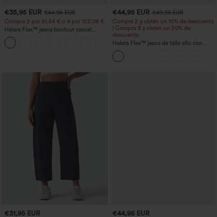
€35,95 EUR
€44,95 EUR
€44,95 EUR
€49,95 EUR
Compra 2 por 61,54 € o 4 por 123,08 €.
Compra 2 y obtén un 10% de descuento
| Compra 3 y obtén un 20% de
Halara Flex™ jeans bootcut casual
descuento
lavados, de talle alto y con bolsillos
+5
Halara Flex™ jeans de talle alto con
bolsillos, dobladillo enrollado, pierna
ancha y efecto lavado, estilo casual
€31,95 EUR
€44,95 EUR