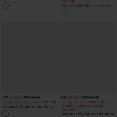
descuento
barco, sin mangas, lazo lateral, tacto
+8
Cool Touch y bolsillos - Edición Easy
Falda midi casual de cintura alta con
Peezy
control abdominal, fruncida, bajo curvo,
2 en 1 en forro polar y PU
€31,95 EUR
€49,95 EUR
€35,95 EUR
€53,95 EUR
Compra 2 por 52,62 € o 4 por 105,24 €.
Compra 2 y obtén un 10% de descuento
| Compra 3 y obtén un 20% de
Leggings SoCinched entrenamiento
descuento
moldeador abdomen bolsillo lateral tiro
+16
alto
Pantalón de traje cónico de tiro alto con