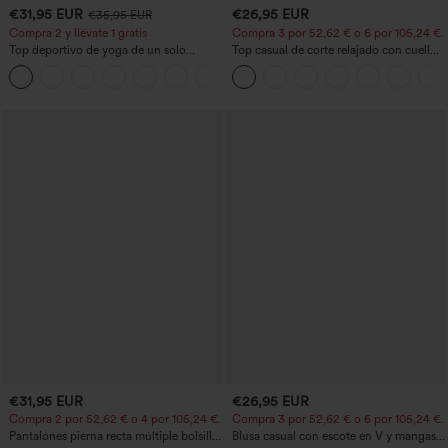
€31,95 EUR
€26,95 EUR
€35,95 EUR
Compra 2 y llévate 1 gratis
Compra 3 por 52,62 € o 6 por 105,24 €.
Top deportivo de yoga de un solo
Top casual de corte relajado con cuello
hombro, manga larga con agujero para
redondo y mangas murciélago.
+3
el pulgar, dobladillo curvo estilo high-
low (frente más corto, espalda más
larga), de secado rápido, con sujetador
incorporado
€31,95 EUR
€26,95 EUR
Compra 2 por 52,62 € o 4 por 105,24 €.
Compra 3 por 52,62 € o 6 por 105,24 €.
Pantalones pierna recta múltiple bolsillo
Blusa casual con escote en V y mangas