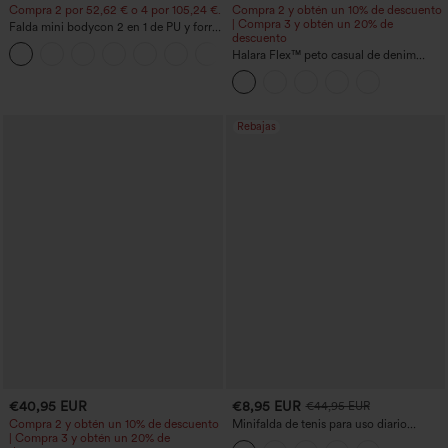
Compra 2 por 52,62 € o 4 por 105,24 €.
Compra 2 y obtén un 10% de descuento
| Compra 3 y obtén un 20% de
Falda mini bodycon 2 en 1 de PU y forro
descuento
polar, de talle alto con control de
abdomen, fruncida y con dobladillo
Halara Flex™ peto casual de denim
curvo
lavado con escote cuadrado y bolsillos
Rebajas
€40,95 EUR
€8,95 EUR
€44,95 EUR
Compra 2 y obtén un 10% de descuento
Minifalda de tenis para uso diario
| Compra 3 y obtén un 20% de
SoftlyZero™ Airy Crossover 2 en 1 con