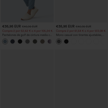
€35,95 EUR
€35,95 EUR
€40,95 EUR
€40,95 EUR
Compra 2 por 52,62 € o 4 por 105,24 €.
Compra 2 por 61,54 € o 4 por 123,08 €.
Pantalones de golf de cintura media con
Mono casual con tirantes ajustables,
cordón, dobladillo curvo, secado rápido,
fruncidos, pierna ancha, tejido jaspeado
+2
de corte cónico y con bolsillos - UPF40+
y bolsillos - Easy Peezy