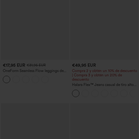
€17,95 EUR
€49,95 EUR
€31,95 EUR
OneForm Seamless Flow leggings de
Compra 2 y obtén un 10% de descuento
yoga de talle alto con control abdominal
| Compra 3 y obtén un 20% de
y realce de glúteos
descuento
Halara Flex™ Jeans casual de tiro alto
con control abdominal, pernera ancha y
bolsillos