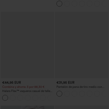
bolsillos
€44,95 EUR
€31,95 EUR
Combina y ahorra: 3 por 88,30 €
Pantalón de pana de tiro medio con
cremallera
Halara Flex™ vaqueros casual de talle
alto con bolsillos, estilo baggy de pierna
+2
ancha, efecto lavado