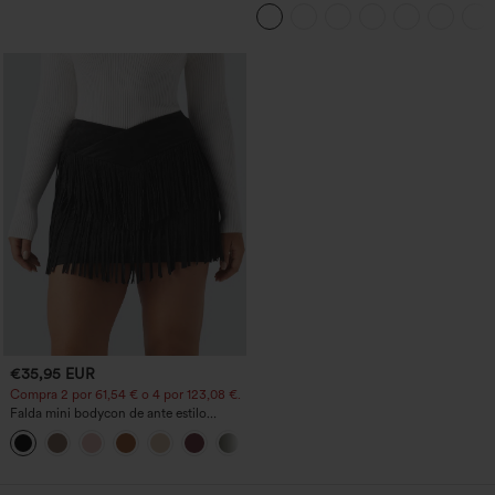
lunares, estilo casual
bolsillo trasero de talle muy alto y
bolsillo lateral oculto de 5&#39;&#39;
de longitud más larga
€35,95 EUR
Compra 2 por 61,54 € o 4 por 123,08 €.
Falda mini bodycon de ante estilo
crossover, talle alto, 2 en 1, dobladillo
con flecos, para fiesta