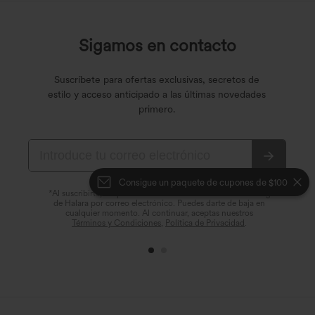
Sigamos en contacto
Suscríbete para ofertas exclusivas, secretos de
estilo y acceso anticipado a las últimas novedades
primero.
Consigue un paquete de cupones de $100
*Al suscribirte, aceptas recibir comunicaciones de marketing
de Halara por correo electrónico. Puedes darte de baja en
cualquier momento. Al continuar, aceptas nuestros
Términos y Condiciones
,
Política de Privacidad
.