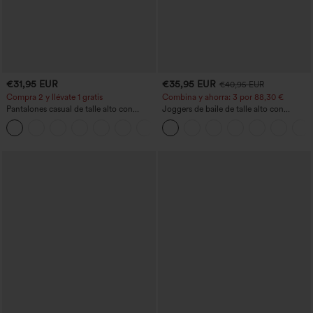
€31,95 EUR
€35,95 EUR
€40,95 EUR
Compra 2 y llévate 1 gratis
Combina y ahorra: 3 por 88,30 €
Pantalones casual de talle alto con
Joggers de baile de talle alto con
cordón, pernera ancha, en mezcla de
cordón, fruncidos, corte cónico, secado
+5
lino y con bolsillos
rápido, tacto fresco y bolsillos - UPF40+