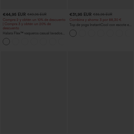
€44,95 EUR
€31,95 EUR
€49,95 EUR
€35,95 EUR
Compra 2 y obtén un 10% de descuento
Combina y ahorra: 3 por 88,30 €
| Compra 3 y obtén un 20% de
Top de yoga InstantCool con escote en
descuento
U y bajo curvado - UPF50+
Halara Flex™ vaqueros casual lavados
asimétricos de tiro bajo con bolsillos
+5
con cremallera, corte baggy y pierna
ancha