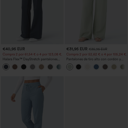
€40,95 EUR
€31,95 EUR
€35,95 EUR
Compra 2 por 61,54 € o 4 por 123,08 €.
Compra 2 por 52,62 € o 4 por 105,24 €.
Halara Flex™ DayStretch pantalones
Pantalones de tiro alto con cordón y
acampanados de trabajo de tiro medio
bolsillos, pernera ancha, holgados y de
+12
con bolsillo lateral con cremallera
estilo casual con tacto de lino.