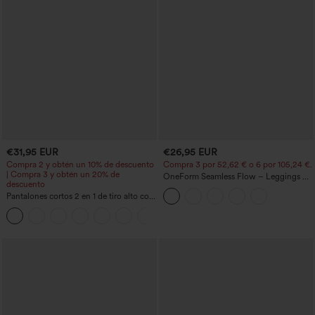
€31,95 EUR
€26,95 EUR
Compra 2 y obtén un 10% de descuento
Compra 3 por 52,62 € o 6 por 105,24 €.
| Compra 3 y obtén un 20% de
OneForm Seamless Flow – Leggings de
descuento
yoga sin costuras, tiro medio, control de
Pantalones cortos 2 en 1 de tiro alto con
abdomen y realce de glúteos
bolsillo interior y trasero
+25