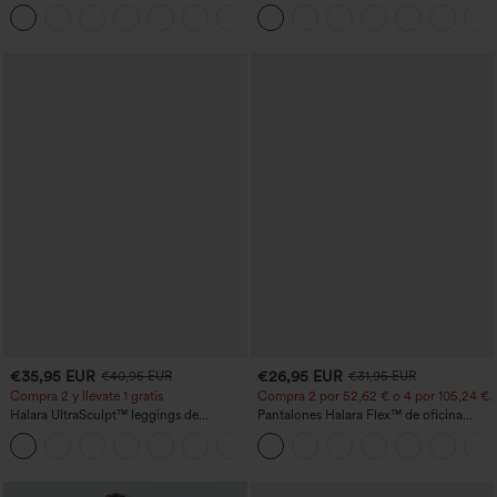
botón tiro alto
cortas abullonadas
+23
€35,95 EUR
€26,95 EUR
€40,95 EUR
€31,95 EUR
Compra 2 y llévate 1 gratis
Compra 2 por 52,62 € o 4 por 105,24 €.
Halara UltraSculpt™ leggings de
Pantalones Halara Flex™ de oficina
entrenamiento moldeadores de talle alto
anchos plisados de tiro alto con bolsillos
+11
con fruncido trasero que realza los
en tela tipo gofre
glúteos, control de abdomen y bolsillos