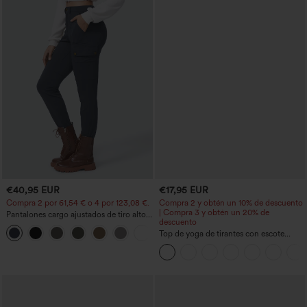
€40,95 EUR
€17,95 EUR
Compra 2 por 61,54 € o 4 por 123,08 €.
Compra 2 y obtén un 10% de descuento
| Compra 3 y obtén un 20% de
Pantalones cargo ajustados de tiro alto
descuento
con múltiples bolsillos y cremallera con
+10
botones
Top de yoga de tirantes con escote
redondo, fruncido y tacto fresco -
UPF50+