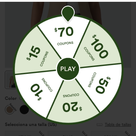
Color
Cartouche
Rebajas
Selecciona una talla
(US)
Tabla de tallas
SALE
SALE
SALE