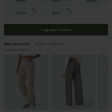
XS
(
0/2
)
S
(
4/6
)
M
(
8/10
)
SALE
SALE
L
(
12/14
)
XL
(
16
)
+ Agregar a la bolsa
Más para amar
Estilos similares