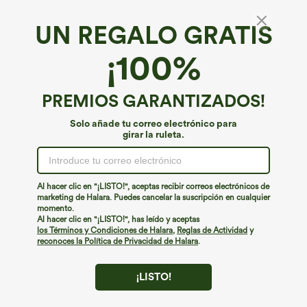
UN REGALO GRATIS
Chaqueta de trabajo entallada de cuello
¡100%
redondo, manga corta y adornada, con
acabado efecto lino
€17,95 EUR
€44,95 EUR
PREMIOS GARANTIZADOS!
Solo añade tu correo electrónico para
girar la ruleta.
Al hacer clic en "¡LISTO!", aceptas recibir correos electrónicos de
marketing de Halara. Puedes cancelar la suscripción en cualquier
momento.
Al hacer clic en "¡LISTO!", has leído y aceptas
los Términos y Condiciones de Halara
,
Reglas de Actividad
y
reconoces la Política de Privacidad de Halara
.
¡LISTO!