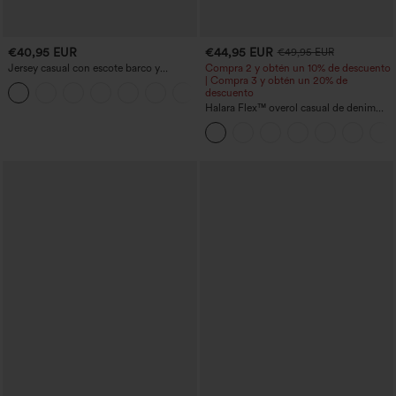
€40,95 EUR
€44,95 EUR
€49,95 EUR
Jersey casual con escote barco y
Compra 2 y obtén un 10% de descuento
mangas murciélago
| Compra 3 y obtén un 20% de
+1
descuento
Halara Flex™ overol casual de denim
lavado con escote en V y bolsillos