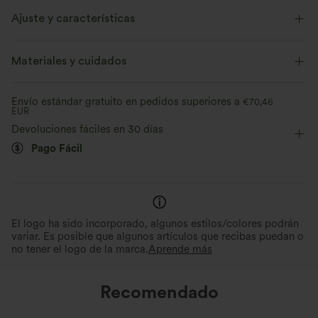
Ajuste y características
Cuello redondo
Fácil de poner
Oficina
Materiales y cuidados
Por la cadera
Manga corta
Envío estándar gratuito en pedidos superiores a
€70,46
EUR
Devoluciones fáciles en 30 días
Pago Fácil
El logo ha sido incorporado, algunos estilos/colores podrán
variar. Es posible que algunos artículos que recibas puedan o
no tener el logo de la marca.
Aprende más
Recomendado