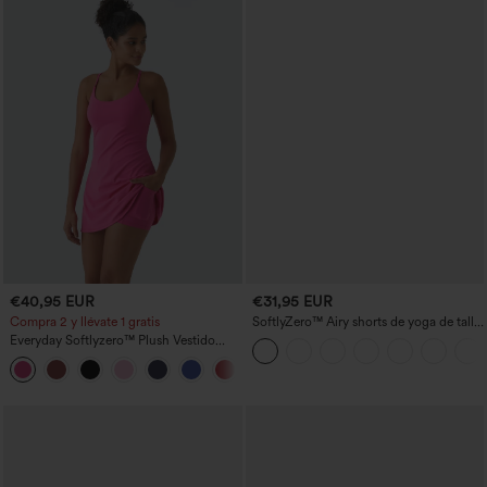
€40,95 EUR
€31,95 EUR
Compra 2 y llévate 1 gratis
SoftlyZero™ Airy shorts de yoga de talle
alto, fruncidos, InstantCool, 3'' con
Everyday Softlyzero™ Plush Vestido
bolsillos
deportivo sin espalda 2 en 1
+29
acampanado -Wannabe -Easy Peezy