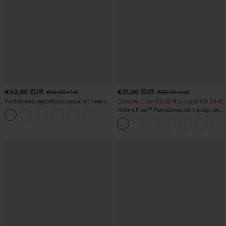
€53,95 EUR
€31,95 EUR
€62,95 EUR
€35,95 EUR
Pantalones deportivos casual en French
Compra 2 por 52,62 € o 4 por 105,24 €.
terry con estampado denim, tiro medio,
Halara Flex™ Pantalones de trabajo de
estilo jeans y bolsillos
talle alto, moldeadores del cuerpo, que
estilizan la cintura, con bolsillos, de
pierna ancha en micro‑waffle