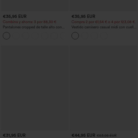
€35,95 EUR
€35,95 EUR
Combina y ahorra: 3 por 88,30 €
Compra 2 por 61,54 € o 4 por 123,08 €.
Pantalones cropped de talle alto con
Vestido camisero casual midi con cuello,
bolsillos con cremallera y efecto lino
mangas casquillo, cinturón, dobladillo
+7
curvo con abertura y bolsillos
€31,95 EUR
€44,95 EUR
€53,95 EUR