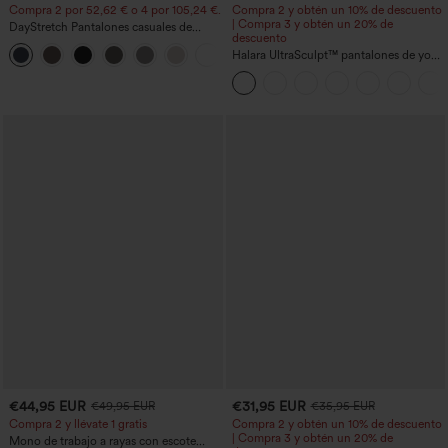
Compra 2 por 52,62 € o 4 por 105,24 €.
Compra 2 y obtén un 10% de descuento
| Compra 3 y obtén un 20% de
DayStretch Pantalones casuales de
descuento
cintura alta con pernera tipo barril y
+5
bolsillos
Halara UltraSculpt™ pantalones de yoga
holgados de talle alto con control
abdominal, rayas color block y bolsillos
€44,95 EUR
€31,95 EUR
€49,95 EUR
€35,95 EUR
Compra 2 y llévate 1 gratis
Compra 2 y obtén un 10% de descuento
| Compra 3 y obtén un 20% de
Mono de trabajo a rayas con escote