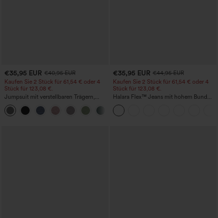
€35,95 EUR
€35,95 EUR
€40,95 EUR
€44,95 EUR
Kaufen Sie 2 Stück für 61,54 € oder 4
Kaufen Sie 2 Stück für 61,54 € oder 4
Stück für 123,08 €.
Stück für 123,08 €.
Jumpsuit mit verstellbaren Trägern,
Halara Flex™ Jeans mit hohem Bund
gerafftem Detail, weitem Bein und
und Taschen, gewaschener, lässiger
+10
meliertem Stoff, lässig, mit Taschen -
Bootcut
Easy Peezy