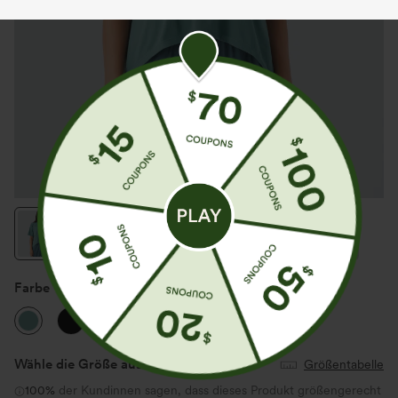
Farbe
Canton
Wähle die Größe aus
(US)
Größentabelle
100%
der Kundinnen sagen, dass dieses Produkt größengerecht