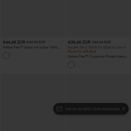
€44,95 EUR
€35,95 EUR
€49,95 EUR
€40,95 EUR
Halara Flex™ Jeans mit hoher Taille,
Kaufen Sie 2 Stück für 61,54 € oder 4
Taschen, geradem Bein und Used-Look
Stück für 123,08 €.
+3
Halara Flex™ Crossover-Flared-Jeans
aus elastischem Strick-Denim mit
hohem Bund und mehreren Taschen
Hol dir ein $100-Gutscheinpaket