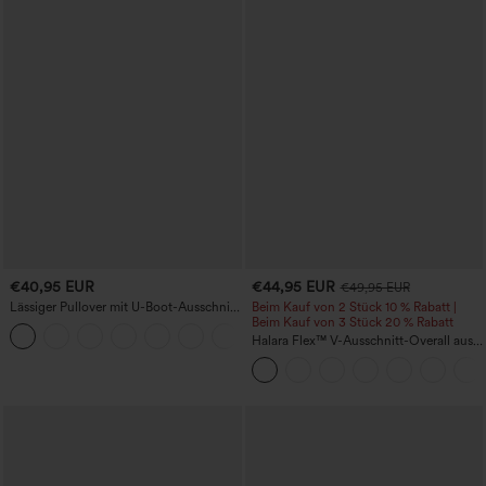
€40,95 EUR
€44,95 EUR
€49,95 EUR
Lässiger Pullover mit U-Boot-Ausschnitt
Beim Kauf von 2 Stück 10 % Rabatt |
und Fledermausärmeln.
Beim Kauf von 3 Stück 20 % Rabatt
+1
Halara Flex™ V-Ausschnitt-Overall aus
gewaschenem Denim mit Taschen –
lässig