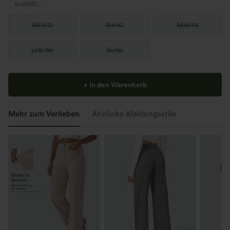
ausfällt.
XS
(
0/2
)
S
(
4/6
)
M
(
8/10
)
L
(
12/14
)
XL
(
16
)
+ In den Warenkorb
Mehr zum Verlieben
Ähnliche Kleidungsstile