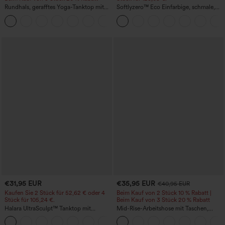
Rundhals, gerafftes Yoga-Tanktop mit
Softlyzero™ Eco Einfarbige, schmale,
Cool-Touch-Effekt – UPF50+
hoch taillierte Wanderhose mit
+16
mehreren Taschen
€31,95 EUR
€35,95 EUR
€40,95 EUR
Kaufen Sie 2 Stück für 52,62 € oder 4
Beim Kauf von 2 Stück 10 % Rabatt |
Stück für 105,24 €.
Beim Kauf von 3 Stück 20 % Rabatt
Halara UltraSculpt™ Tanktop mit
Mid-Rise-Arbeitshose mit Taschen,
Rundhalsausschnitt und
Barrel-Leg und weiter Passform
+11
geschwungenem Saum