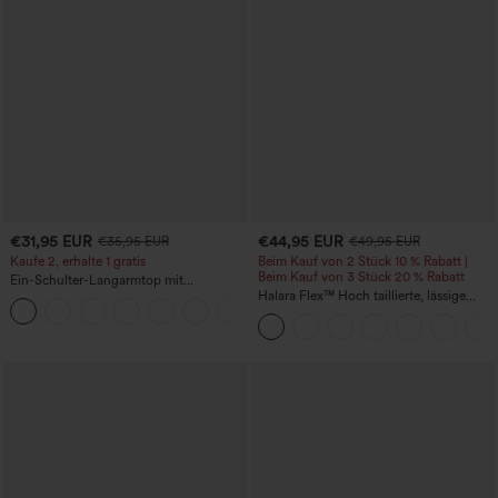
€31,95 EUR
€44,95 EUR
€35,95 EUR
€49,95 EUR
Kaufe 2, erhalte 1 gratis
Beim Kauf von 2 Stück 10 % Rabatt |
Beim Kauf von 3 Stück 20 % Rabatt
Ein-Schulter-Langarmtop mit
Daumenloch, geschwungener Saum
Halara Flex™ Hoch taillierte, lässige
+3
(High-Low), schnell trocknend – Yoga-
Jeans mit Taschen, umgekrempeltem
Sporttop mit integriertem BH
Saum, weitem Bein und verwaschenem
Finish