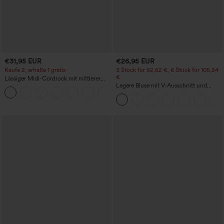
€31,95 EUR
€26,95 EUR
Kaufe 2, erhalte 1 gratis
3 Stück für 52,62 €, 6 Stück für 105,24
€
Lässiger Midi-Cordrock mit mittlerer
Bundhöhe und vorderseitiger
Legere Bluse mit V-Ausschnitt und
+1
Klapptasche
kurzen Puffärmeln