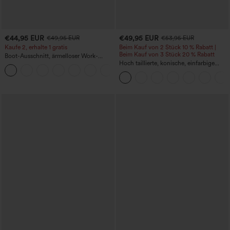
€44,95 EUR
€49,95 EUR
€49,95 EUR
€53,95 EUR
Kaufe 2, erhalte 1 gratis
Beim Kauf von 2 Stück 10 % Rabatt |
Beim Kauf von 3 Stück 20 % Rabatt
Boot-Ausschnitt, ärmelloser Work-
Jumpsuit mit seitlicher Bindung,
Hoch taillierte, konische, einfarbige
+8
kühlender Cool-Touch-Effekt, gestreift
Anzughose mit Seitentaschen
und mit Taschen – Easy Peezy Edition