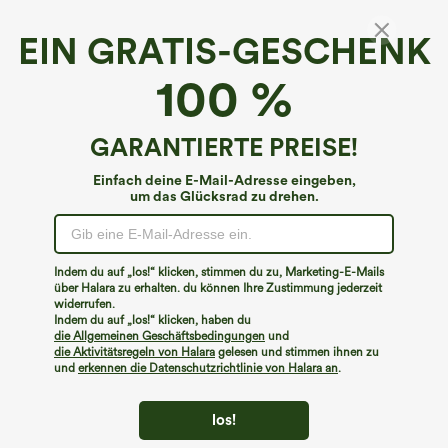
EIN GRATIS-GESCHENK
Rundhals Kurzarm Casual Top mit
100 %
asymmetrischem Saum
€20,95 EUR
GARANTIERTE PREISE!
Einfach deine E-Mail-Adresse eingeben,
um das Glücksrad zu drehen.
Indem du auf „los!“ klicken, stimmen du zu, Marketing-E-Mails
über Halara zu erhalten. du können Ihre Zustimmung jederzeit
widerrufen.
Indem du auf „los!“ klicken, haben du
die Allgemeinen Geschäftsbedingungen
und
die Aktivitätsregeln von Halara
gelesen und stimmen ihnen zu
und
erkennen die Datenschutzrichtlinie von Halara an
.
los!