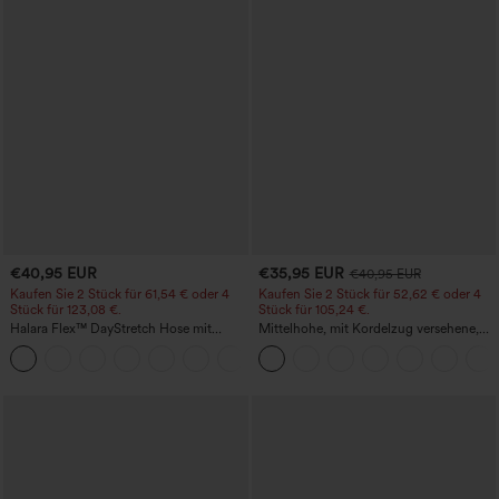
€40,95 EUR
€35,95 EUR
€40,95 EUR
Kaufen Sie 2 Stück für 61,54 € oder 4
Kaufen Sie 2 Stück für 52,62 € oder 4
Stück für 123,08 €.
Stück für 105,24 €.
Halara Flex™ DayStretch Hose mit
Mittelhohe, mit Kordelzug versehene,
mittlerer Bundhöhe, seitlicher
schnelltrocknende Golfhose mit schmal
+12
Reißverschlusstasche und
zulaufendem Schnitt, abgerundetem
Work‑Flare‑Schnitt
Saum und Taschen – UPF 40+