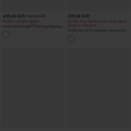
€35,95 EUR
€31,95 EUR
€40,95 EUR
Kaufe 2, erhalte 1 gratis
Kaufen Sie 2 Stück für 52,62 € oder 4
Stück für 105,24 €.
Halara UltraSculpt™ Trainingsleggings
mit hohem Bund – raffende Push-up-
Stoffhose mit Knopfleiste, hohem Bund,
+11
Po-Form, Bauchkontrolle, Taschen und
mehreren Taschen und geradem Bein
formende Passform