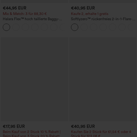
€44,95 EUR
€40,95 EUR
Mix & Match: 3 für 88,30 €
Kaufe 2, erhalte 1 gratis
Halara Flex™ hoch taillierte Baggy-
Softlyzero™ rückenfreies 2-in-1-Flare-
Jeans mit Taschen, weitem Bein,
Trainingskleid – Wannabe – Easy Peezy
+2
stonewashed, lässig
€17,95 EUR
€40,95 EUR
Beim Kauf von 2 Stück 10 % Rabatt |
Kaufen Sie 2 Stück für 61,54 € oder 4
Beim Kauf von 3 Stück 20 % Rabatt
Stück für 123,08 €.