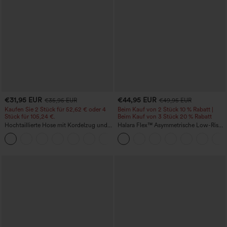
€31,95 EUR
€44,95 EUR
€35,95 EUR
€49,95 EUR
Kaufen Sie 2 Stück für 52,62 € oder 4
Beim Kauf von 2 Stück 10 % Rabatt |
Stück für 105,24 €.
Beim Kauf von 3 Stück 20 % Rabatt
Hochtaillierte Hose mit Kordelzug und
Halara Flex™ Asymmetrische Low-Rise-
Taschen, weitem Bein, lässig und locker
Jeans mit Reißverschlusstaschen,
+15
in Leinenoptik
Baggy-Stil, weitem Bein, gewaschen,
lässig