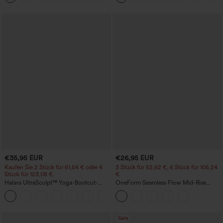
€35,95 EUR
€26,95 EUR
Kaufen Sie 2 Stück für 61,54 € oder 4
3 Stück für 52,62 €, 6 Stück für 105,24
Stück für 123,08 €.
€
Halara UltraSculpt™ Yoga-Bootcut-
OneForm Seamless Flow Mid-Rise
Leggings mit hoher Taille,
Yoga-Leggings - mittelhoher Bund,
+11
bauchformender Unterstützung und
bauchformend und mit Po-Lifting-
Tasche
Effekt
Sale