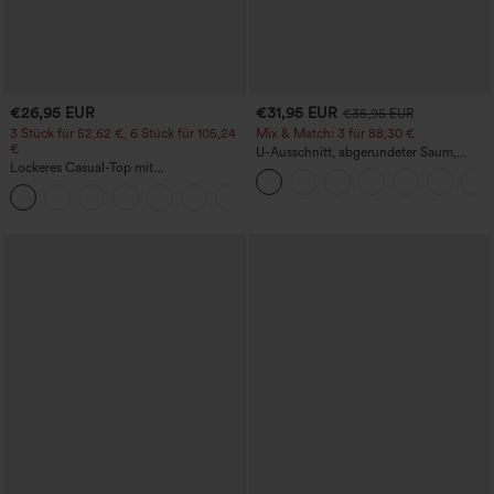
€26,95 EUR
€31,95 EUR
€35,95 EUR
3 Stück für 52,62 €, 6 Stück für 105,24
Mix & Match: 3 für 88,30 €
€
U-Ausschnitt, abgerundeter Saum,
Lockeres Casual-Top mit
InstantCool Yoga-Trägertop – UPF50+
Rundhalsausschnitt und
+1
Fledermausärmeln