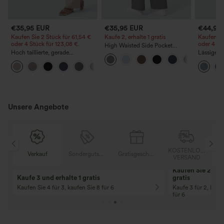
€35,95 EUR
€35,95 EUR
€44,95
Kaufen Sie 2 Stück für 61,54 €
Kaufe 2, erhalte 1 gratis
Kaufen Si
oder 4 Stück für 123,08 €.
oder 4 St
High Waisted Side Pocket
Hoch taillierte, gerade
Straight Leg Work Pants
Lässige J
geschnittene, legere Leinen-
Bundhöhe
+5
Optik-Hose mit Taschen
Taschen
Unsere Angebote
OSER
KOSTENLOSER
Verkauf
Sondergutschein
Gratisgeschenke
D
VERSAND
Kaufen Sie 2 und 
Kaufe 3 und erhalte 1 gratis
gratis
Kaufen Sie 4 für 3, kaufen Sie 8 für 6
Kaufe 3 für 2, Kauf
für 6