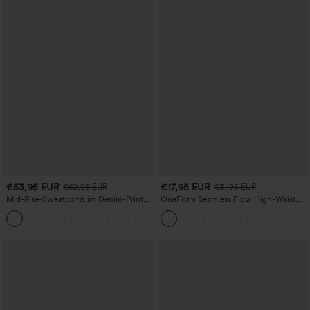
€53,95 EUR
€17,95 EUR
€62,95 EUR
€31,95 EUR
Mid-Rise-Sweatpants im Denim-Print
OneForm Seamless Flow High-Waist
aus French Terry, lässig, mit Taschen
Yogaleggings – nahtlos, mit hoher
Taille, bauchformend und mit
Hebeeffekt für den Po