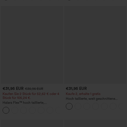
€31,95 EUR
€31,95 EUR
€35,95 EUR
Kaufen Sie 2 Stück für 52,62 € oder 4
Kaufe 2, erhalte 1 gratis
Stück für 105,24 €.
Hoch taillierte, weit geschnittene
Halara Flex™ hoch taillierte,
Freizeithose aus Leinenmischung mit
figurformende Arbeitshose, die die Taille
Kordelzug und Taschen
+10
schmaler wirken lässt, mit Taschen,
weitem Bein und Mikro-Waffelstruktur