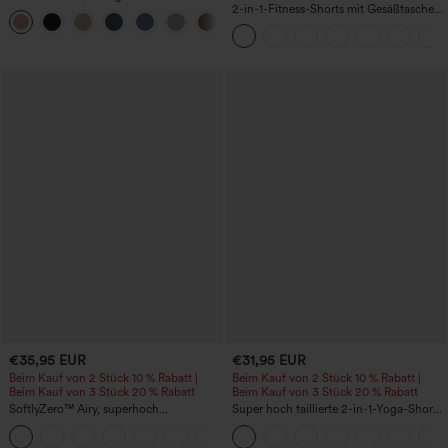
mit Reißverschlusstasche in Leinenoptik
2-in-1-Fitness-Shorts mit Gesäßtasche
+7
und seitlicher versteckter Tasche 6,3 cm
€35,95 EUR
€31,95 EUR
Beim Kauf von 2 Stück 10 % Rabatt |
Beim Kauf von 2 Stück 10 % Rabatt |
Beim Kauf von 3 Stück 20 % Rabatt
Beim Kauf von 3 Stück 20 % Rabatt
SoftlyZero™ Airy, superhoch
Super hoch taillierte 2-in-1-Yoga-Shorts
geschnittene 2-in-1 InstantCool Yoga-
mit Gesäßtasche und Seitentasche-
+23
Shorts 7" mit Taschen
längere Länge