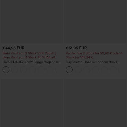
€44,95 EUR
€31,95 EUR
Beim Kauf von 2 Stück 10 % Rabatt |
Kaufen Sie 2 Stück für 52,62 € oder 4
Beim Kauf von 3 Stück 20 % Rabatt
Stück für 105,24 €.
Halara UltraSculpt™ Baggy-Yogahose
DayStretch Hose mit hohem Bund,
mit hohem Bund, Bauchkontrolle,
Barrel-Leg und Taschen
Color-Block-Streifen und Taschen