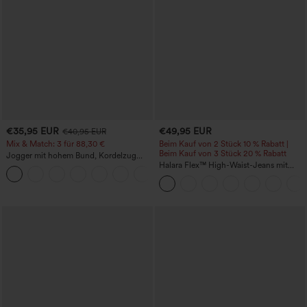
€35,95 EUR
€49,95 EUR
€40,95 EUR
Mix & Match: 3 für 88,30 €
Beim Kauf von 2 Stück 10 % Rabatt |
Beim Kauf von 3 Stück 20 % Rabatt
Jogger mit hohem Bund, Kordelzug
und Raffung, schmal zulaufend,
Halara Flex™ High-Waist-Jeans mit
schnelltrocknend mit kühlendem Griff,
Bauchkontrolle, weitem Bein und
mit Taschen - UPF40+
Taschen