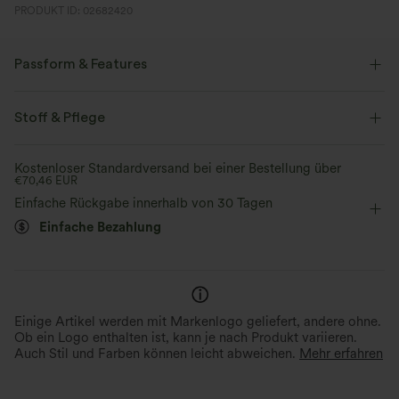
PRODUKT ID: 02682420
Passform & Features
Oversized
High-Low-Saum
Rundhalsausschnitt
Stoff & Pflege
Plissiert
lässig
taillenlang
kurzärmlig
Kostenloser Standardversand bei einer Bestellung über
€70,46 EUR
Einfache Rückgabe innerhalb von 30 Tagen
Einfache Bezahlung
Einige Artikel werden mit Markenlogo geliefert, andere ohne.
Ob ein Logo enthalten ist, kann je nach Produkt variieren.
Auch Stil und Farben können leicht abweichen.
Mehr erfahren