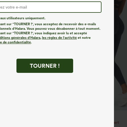
ux utilisateurs uniquement.
uant sur "TOURNER !", vous acceptez de recevoir des e-mails
onnels d'Halara. Vous pouvez vous désabonner à tout moment.
uant sur "TOURNER !", vous indiquez avoir lu et accepté
ditions générales d'Halara
,
les règles de l'activité
et notre
ue de confidentialité
.
TOURNER !
€35,95 EUR
€40,95 EUR
3 pour 88,30 € EUR
Achetez-en 2, le 3e est offert