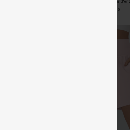
taille haute effet lin avec poche
Halara UltraSculpt™ leggings d'en
taille haute — fronces liftantes pou
+11
+16
maintien gainant du ventre et poc