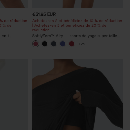
€31,95 EUR
 % de réduction
Achetez-en 2 et bénéficiez de 10 % de réduction
20 % de
| Achetez-en 3 et bénéficiez de 20 % de
réduction
-en-1
SoftlyZero™ Airy — shorts de yoga super taille
 avec poches
haute 2-en-1 InstantCool avec poches
+29