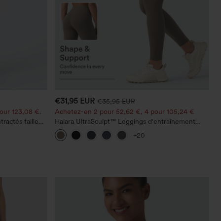
€31,95 EUR
€35,95 EUR
our 123,08 €.
Achetez-en 2 pour 52,62 €, 4 pour 105,24 €
ractés taille
Halara UltraSculpt™ Leggings d'entraînement
sculptants taille haute, effet ventre plat, avec
+20
poche