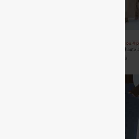
€35,95 EUR
e 3e est offert
Achetez-en 2 pour 61,54 € ou 4 p
vail Halara Flex™ DayStretch à
Pantalon décontracté taille haute 
vec poches et coupe droite
effet lin, avec poches
+27
+9