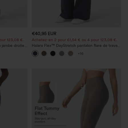
€40,95 EUR
our 123,08 €.
Achetez-en 2 pour 61,54 € ou 4 pour 123,08 €.
à jambe droite,
Halara Flex™ DayStretch pantalon flare de travail,
taille mi-haute, poche latérale zippée
+16