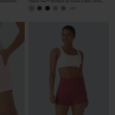
traînement
Halara Flex™ Pantalon de travail à taille haute,
r le fessier,
jambe large, avec poches, en maille gaufrée
+25
he