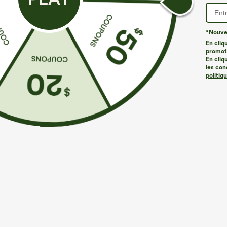
*Nouvea
En cliq
promoti
En cliq
les con
politiq
€35,95 EUR
€35,95 EUR
€40,95 EUR
Achetez-en 2 pour 52,62 €, 4 pour 105,24 €
Mix & Match : 