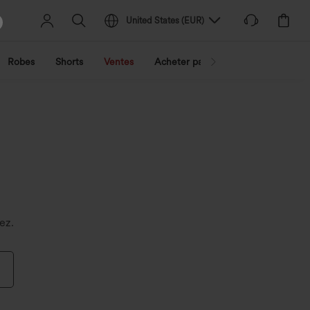
United States
(
EUR
)
Robes
Shorts
Ventes
Acheter par activité
Découvrez 
ez.