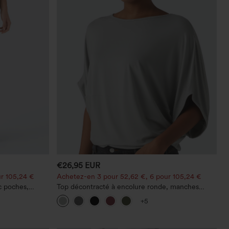
€26,95 EUR
r 105,24 €
Achetez-en 3 pour 52,62 €, 6 pour 105,24 €
c poches,
Top décontracté à encolure ronde, manches
 décontracté,
chauve-souris et coupe ample
+5