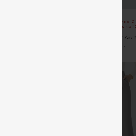
€35,95 EUR
t bénéficiez de 10 % de réduction
Achetez-en 2 et bénéficiez de 10
 et bénéficiez de 20 % de
| Achetez-en 3 et bénéficiez de 
réduction
orts de yoga 2-en-1 InstantCool,
Shorts de yoga SoftlyZero™ Airy 2
ute, aérés, 5'' avec poches —
InstantCool, super taille haute, 7"
+24
+27
gée