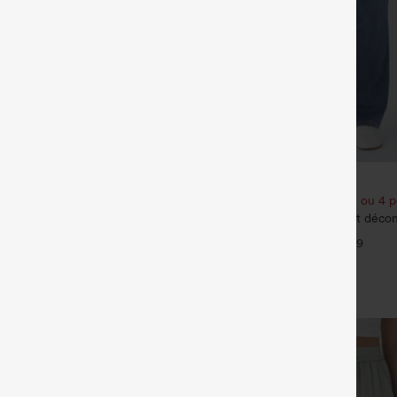
€35,95 EUR
€49,95 EUR
€44,95 EUR
t bénéficiez de 10 % de réduction
Achetez-en 2 pour 61,54 € ou 4 p
 et bénéficiez de 20 % de
Halara Flex™ Jeans bootcut décont
haute, effet délavé, avec poches
+9
eans délavés décontractés, coupe
arge, taille basse asymétrique,
+9
s