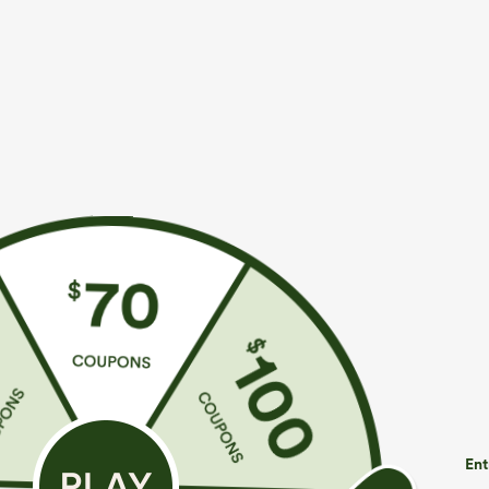
€35,95 EUR
€31,95 EUR
€40,95 EUR
Achetez-en 2 pour 61,54 € ou 4 pour 123,08 €.
Achetez-en 2 p
Combinaison décontractée chinée à bretelles
DayStretch pant
réglables, fronces et jambes larges, avec poches
avec poches et
+14
— facile comme tout
Ent