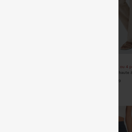
€35,95 EUR
€49,95 EUR
t bénéficiez de 10 % de réduction
Achetez-en 2 pour 61,54 € ou 4 p
 et bénéficiez de 20 % de
Pantalon décontracté taille haute 
effet lin, avec poches
+9
eans délavés décontractés, coupe
arge, taille basse asymétrique,
+9
s