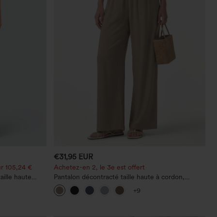
€31,95 EUR
r 105,24 €
Achetez-en 2, le 3e est offert
aille haute
Pantalon décontracté taille haute à cordon,
coupe large en mélange de lin, avec poches
+9