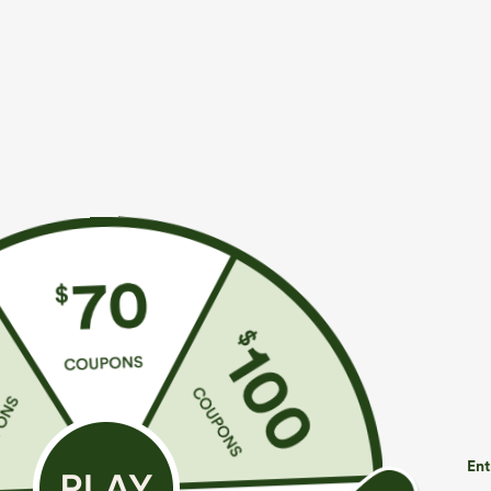
€40,95 EUR
€31,95 EUR
Achetez-en 2, le 3e est offert
Achetez-en 2, l
SoftlyZero™ Robe active en peluche dos nu —
Halara Flex™ Pa
Édition Hyper Facile
poche latérale 
+33
Ent