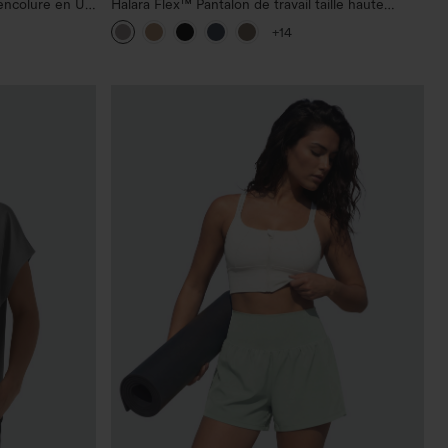
encolure en U
Halara Flex™ Pantalon de travail taille haute
sculptant la silhouette, gainant la taille, avec
+14
poches, jambe large en micro-gaufre