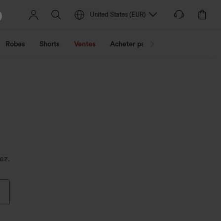
United States
(
EUR
)
Robes
Shorts
Ventes
Acheter par activité
Découvrez 
ez.