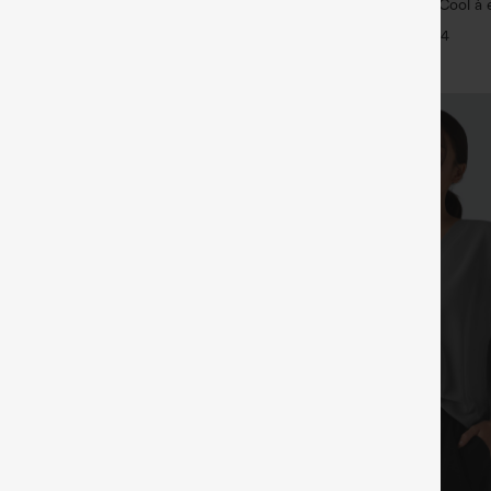
yZero™ jupe mini de tennis aérée à
Débardeur de yoga InstantCool à 
en-1 avec poche latérale et
et ourlet arrondi – UPF50+
+29
+4
- Lucid-UPF50+