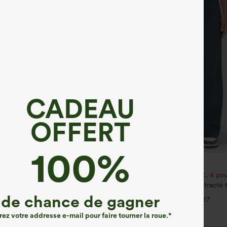
CADEAU
OFFERT
100%
€31,95 EUR
e 3e est offert
Achetez-en 2 pour 52,62 €, 4 pou
ntalon de travail taille haute avec
DayStretch pantalon décontracté t
arrière et légère coupe évasée
avec poches et coupe droite
de chance de gagner
+17
+27
rez votre addresse e-mail pour faire tourner la roue.*