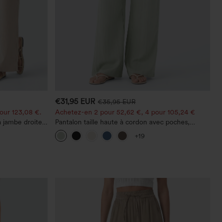
€31,95 EUR
€35,95 EUR
our 123,08 €.
Achetez-en 2 pour 52,62 €, 4 pour 105,24 €
à jambe droite,
Pantalon taille haute à cordon avec poches,
jambe large et coupe ample, style décontracté,
+19
effet lin