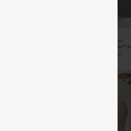
€35,95 EUR
€40,95 EUR
our 61,54 € ou 4 pour 123,08 €.
Achetez-en 2, le 3e est offert
contractée chinée à bretelles
Pantalon de travail Halara Flex™ D
ces et jambes larges, avec poches
taille haute, avec poches et coupe
+14
+27
e tout