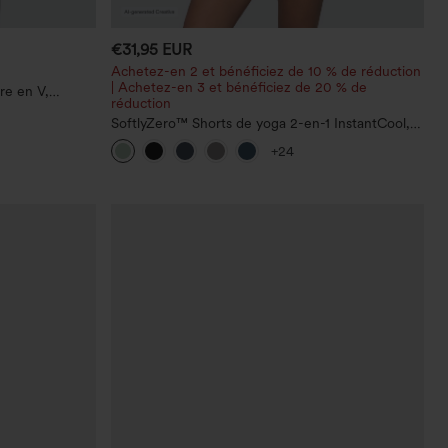
€31,95 EUR
Achetez-en 2 et bénéficiez de 10 % de réduction
| Achetez-en 3 et bénéficiez de 20 % de
re en V,
réduction
issage
SoftlyZero™ Shorts de yoga 2-en-1 InstantCool,
super taille haute, aérés, 5'' avec poches —
+24
longueur allongée