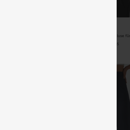
€26,95 EUR
€40,95 EUR
 1 gratis
Kaufe 1, erhalte 1 gratis
ulpt™ Trainingsleggings mit hohem
Knitterfreie V-Ausschnitt-Bluse für
de Push-up-Po-Form,
kurzärmelig und oversized
+16
+5
, Taschen und formende Passform