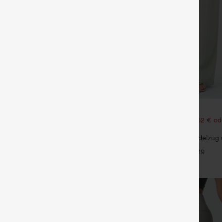
€31,95 EUR
€35,95 EUR
62 €, 6 Stück für 105,24 €
Kaufen Sie 2 Stück für 52,62 € od
105,24 €.
l-Top mit Rundhalsausschnitt und
eln
Hochtaillierte Hose mit Kordelzug
+5
weitem Bein, lässig und locker in 
+19