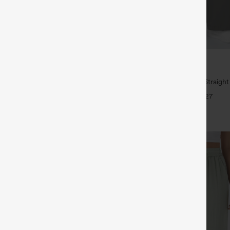
€35,95 EUR
€40,95 EUR
ück für 61,54 € oder 4 Stück für
Kaufe 2, erhalte 1 gratis
High Waisted Side Pocket Straigh
erstellbaren Trägern, gerafftem
Pants
+27
Bein und meliertem Stoff, lässig,
+14
Easy Peezy