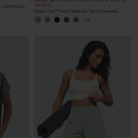
105,24 €.
 InstantCool
Halara Flex™ hoch taillierte, figurformende
Arbeitshose, die die Taille schmaler wirken lässt,
+14
mit Taschen, weitem Bein und Mikro-
Waffelstruktur