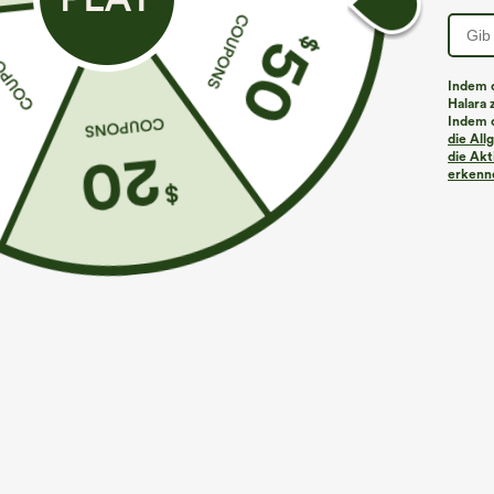
Indem d
Halara 
Indem d
die Al
die Akt
erkenne
€31,95 EUR
€26,95 EUR
Kaufen Sie 2 Stück für 52,62 € oder 4 Stück für
Kaufen Sie 2 St