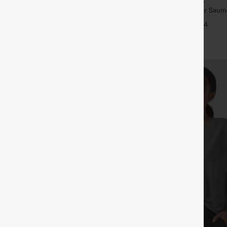
U-Ausschnitt, abgerundeter Saum,
Dehnbare Stoffhose mit hohem
Yoga-Trägertop – UPF50+
+4
ster, Seitentaschen und weitem
+25