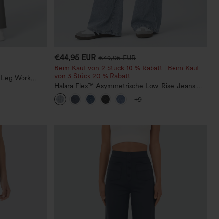
€44,95 EUR
€49,95 EUR
Beim Kauf von 2 Stück 10 % Rabatt | Beim Kauf
von 3 Stück 20 % Rabatt
t Leg Work
Halara Flex™ Asymmetrische Low-Rise-Jeans mit
Reißverschlusstaschen, Baggy-Stil, weitem Bein,
+9
gewaschen, lässig