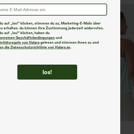
u auf „los!“ klicken, stimmen du zu, Marketing-E-Mails über
zu erhalten. du können Ihre Zustimmung jederzeit widerrufen.
u auf „los!“ klicken, haben du
lgemeinen Geschäftsbedingungen
und
ivitätsregeln von Halara
gelesen und stimmen ihnen zu und
n die Datenschutzrichtlinie von Halara an
.
los!
€31,95 EUR
€31,95 EUR
€35,95 EUR
ück für 52,62 € oder 4 Stück für
Mix & Match: 3 für 88,30 €