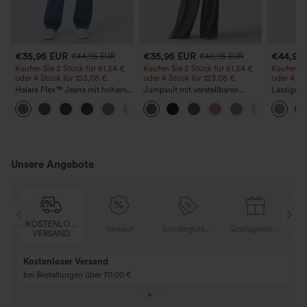
€35,95 EUR
€35,95 EUR
€44,95
€44,95 EUR
€40,95 EUR
Kaufen Sie 2 Stück für 61,54 €
Kaufen Sie 2 Stück für 61,54 €
Kaufen Si
oder 4 Stück für 123,08 €.
oder 4 Stück für 123,08 €.
oder 4 St
Halara Flex™ Jeans mit hohem
Jumpsuit mit verstellbaren
Lässige J
Bund und Taschen,
Trägern, gerafftem Detail,
Bundhöhe
+5
gewaschener, lässiger Bootcut
weitem Bein und meliertem
Taschen
Stoff, lässig, mit Taschen - Easy
Peezy
Unsere Angebote
KOSTENLOSER
K
Gratisgeschenke
Verkauf
Sondergutschein
Gratisgeschenke
VERSAND
Kostenloser Versand
bei Bestellungen über 70,00 €