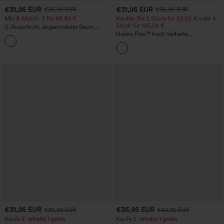
€31,95 EUR
€31,95 EUR
€35,95 EUR
€35,95 EUR
Mix & Match: 3 für 88,30 €
Kaufen Sie 2 Stück für 52,62 € oder 4
Stück für 105,24 €.
U-Ausschnitt, abgerundeter Saum,
InstantCool Yoga-Trägertop – UPF50+
Halara Flex™ hoch taillierte,
figurformende Arbeitshose, die die Taille
schmaler wirken lässt, mit Taschen,
weitem Bein und Mikro-Waffelstruktur
€31,95 EUR
€35,95 EUR
€35,95 EUR
€40,95 EUR
Kaufe 2, erhalte 1 gratis
Kaufe 2, erhalte 1 gratis