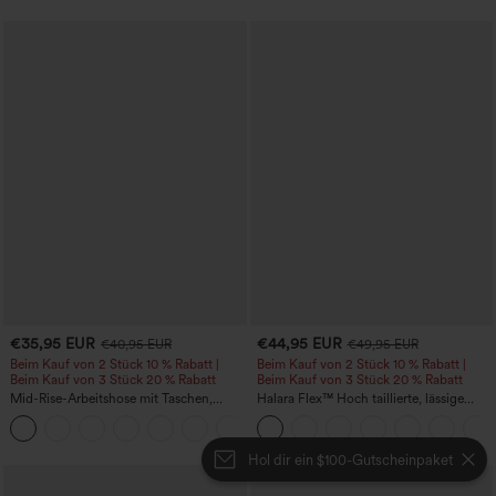
€35,95 EUR
€44,95 EUR
€40,95 EUR
€49,95 EUR
Beim Kauf von 2 Stück 10 % Rabatt |
Beim Kauf von 2 Stück 10 % Rabatt |
Beim Kauf von 3 Stück 20 % Rabatt
Beim Kauf von 3 Stück 20 % Rabatt
Mid-Rise-Arbeitshose mit Taschen,
Halara Flex™ Hoch taillierte, lässige
Barrel-Leg und weiter Passform
Jeans mit Taschen, umgekrempeltem
+3
Saum, weitem Bein und verwaschenem
Finish
Hol dir ein $100-Gutscheinpaket