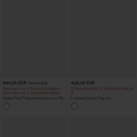
€44,95 EUR
€26,95 EUR
€49,95 EUR
Beim Kauf von 2 Stück 10 % Rabatt |
3 Stück für 52,62 €, 6 Stück für 105,24
Beim Kauf von 3 Stück 20 % Rabatt
€
Halara Flex™ Asymmetrische Low-Rise-
Lockeres Casual-Top mit
Jeans mit Reißverschlusstaschen,
Rundhalsausschnitt und
+5
Baggy-Stil, weitem Bein, gewaschen,
Fledermausärmeln
lässig