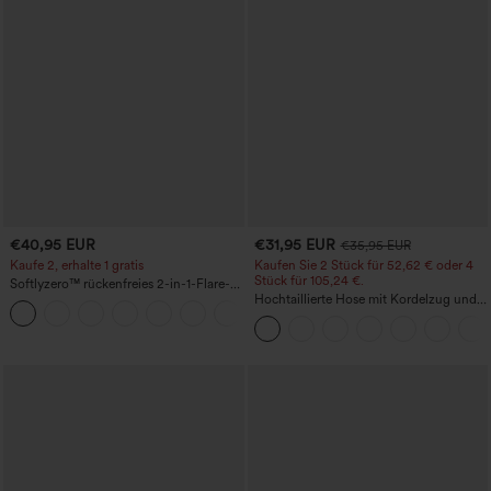
€40,95 EUR
€31,95 EUR
€35,95 EUR
Kaufe 2, erhalte 1 gratis
Kaufen Sie 2 Stück für 52,62 € oder 4
Stück für 105,24 €.
Softlyzero™ rückenfreies 2-in-1-Flare-
Trainingskleid – Wannabe – Easy Peezy
Hochtaillierte Hose mit Kordelzug und
+29
Taschen, weitem Bein, lässig und locker
in Leinenoptik