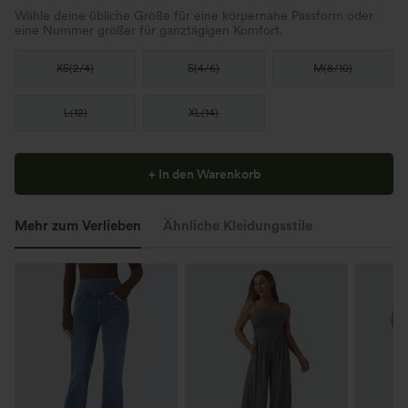
Wähle deine übliche Größe für eine körpernahe Passform oder
eine Nummer größer für ganztägigen Komfort.
XS
(
2/4
)
S
(
4/6
)
M
(
8/10
)
L
(
12
)
XL
(
14
)
+ In den Warenkorb
Mehr zum Verlieben
Ähnliche Kleidungsstile