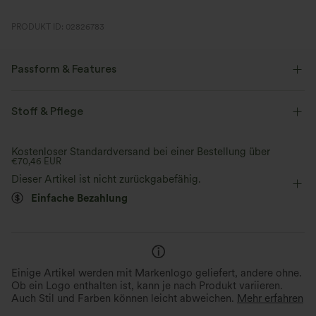
PRODUKT ID: 02826783
Passform & Features
Für: Entspannung und Freizeitaktivitäten.
Stoff & Pflege
formend
tiefer Rückenausschnitt
Entspannung
Kostenloser Standardversand bei einer Bestellung über
2,5 cm
ärmellos
€70,46 EUR
Dieser Artikel ist nicht zurückgabefähig.
Einfache Bezahlung
Einige Artikel werden mit Markenlogo geliefert, andere ohne.
Ob ein Logo enthalten ist, kann je nach Produkt variieren.
Auch Stil und Farben können leicht abweichen.
Mehr erfahren