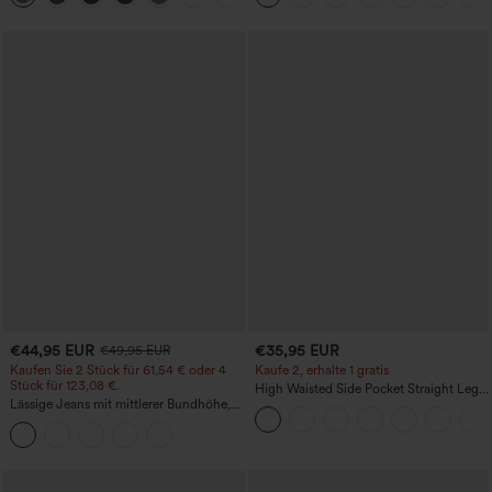
Easy Peezy
€44,95 EUR
€35,95 EUR
€49,95 EUR
Kaufen Sie 2 Stück für 61,54 € oder 4
Kaufe 2, erhalte 1 gratis
Stück für 123,08 €.
High Waisted Side Pocket Straight Leg
Lässige Jeans mit mittlerer Bundhöhe,
Work Pants
Kordelzug und Taschen