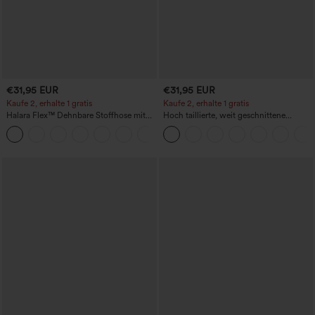
€31,95 EUR
€31,95 EUR
Kaufe 2, erhalte 1 gratis
Kaufe 2, erhalte 1 gratis
Halara Flex™ Dehnbare Stoffhose mit
Hoch taillierte, weit geschnittene
hohem Bund und Seitentasche hinten
Freizeithose aus Leinenmischung mit
+13
Kordelzug und Taschen