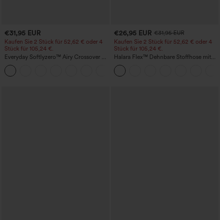
€31,95 EUR
€26,95 EUR
€31,95 EUR
Kaufen Sie 2 Stück für 52,62 € oder 4
Kaufen Sie 2 Stück für 52,62 € oder 4
Stück für 105,24 €.
Stück für 105,24 €.
Everyday Softlyzero™ Airy Crossover 2-
Halara Flex™ Dehnbare Stoffhose mit
in-1-Mini-Tennisrock mit Seitentaschen-
hohem Bund, Waffelmuster,
+25
Lucid-UPF50+
Seitentaschen und weitem Bein