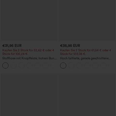
€31,95 EUR
€35,95 EUR
Kaufen Sie 2 Stück für 52,62 € oder 4
Kaufen Sie 2 Stück für 61,54 € oder 4
Stück für 105,24 €.
Stück für 123,08 €.
Stoffhose mit Knopfleiste, hohem Bund,
Hoch taillierte, gerade geschnittene,
mehreren Taschen und geradem Bein
legere Leinen-Optik-Hose mit Taschen
+23