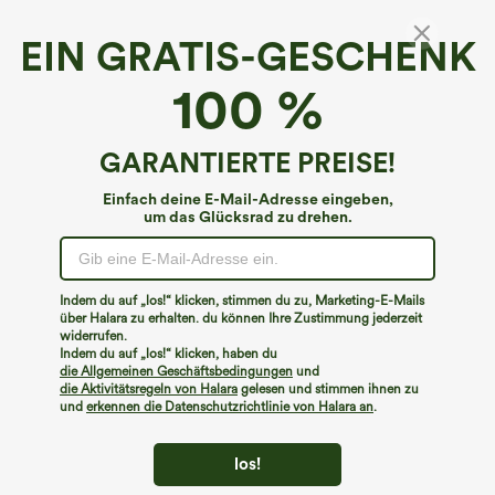
EIN GRATIS-GESCHENK
Nahtlose Passform Bauchkontrolle
100 %
Druckknopfverschluss Lounge Formende
Shapewear Body
4.4
(
13
)
GARANTIERTE PREISE!
€31,95 EUR
Einfach deine E-Mail-Adresse eingeben,
um das Glücksrad zu drehen.
Indem du auf „los!“ klicken, stimmen du zu, Marketing-E-Mails
über Halara zu erhalten. du können Ihre Zustimmung jederzeit
widerrufen.
Indem du auf „los!“ klicken, haben du
die Allgemeinen Geschäftsbedingungen
und
die Aktivitätsregeln von Halara
gelesen und stimmen ihnen zu
und
erkennen die Datenschutzrichtlinie von Halara an
.
los!