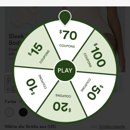
Farbe
Vanilla Ice
Wähle die Größe aus
(US)
Größentabelle