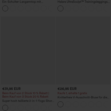
Ein-Schulter-Langarmtop mit
Halara UltraSculpt™ Trainingsleggings
Daumenloch, geschwungener Saum
mit hohem Bund – raffende Push-up-
+3
(High-Low), schnell trocknend – Yoga-
Po-Form, Bauchkontrolle, Taschen und
Sporttop mit integriertem BH
formende Passform
€31,95 EUR
€26,95 EUR
Beim Kauf von 2 Stück 10 % Rabatt |
Kaufe 1, erhalte 1 gratis
Beim Kauf von 3 Stück 20 % Rabatt
Knitterfreie V-Ausschnitt-Bluse für die
Super hoch taillierte 2-in-1-Yoga-Shorts
Arbeit, kurzärmelig und oversized
mit Gesäßtasche und Seitentasche-
+20
längere Länge