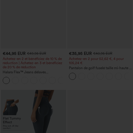
€44,95 EUR
€35,95 EUR
€49,95 EUR
€40,95 EUR
Achetez-en 2 et bénéficiez de 10 % de
Achetez-en 2 pour 52,62 €, 4 pour
réduction | Achetez-en 3 et bénéficiez
105,24 €
de 20 % de réduction
Pantalon de golf fuselé taille mi-haute à
Halara Flex™ Jeans délavés
cordon, ourlet incurvé, séchage rapide,
décontractés, coupe baggy à jambe
avec poches — UPF40+
+5
large, taille basse asymétrique, poches
zippées