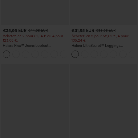
€35,95 EUR
€31,95 EUR
€44,95 EUR
€35,95 EUR
Achetez-en 2 pour 61,54 € ou 4 pour
Achetez-en 2 pour 52,62 €, 4 pour
123,08 €.
105,24 €
Halara Flex™ Jeans bootcut
Halara UltraSculpt™ Leggings
décontractés taille haute, effet délavé,
d'entraînement sculptants taille haute,
+5
avec poches
effet ventre plat, avec poche