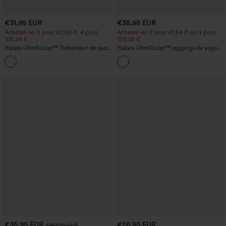
€31,95 EUR
€35,95 EUR
Achetez-en 2 pour 52,62 €, 4 pour
Achetez-en 2 pour 61,54 € ou 4 pour
105,24 €
123,08 €.
Halara UltraSculpt™ Débardeur de sport
Halara UltraSculpt™ leggings de yoga
à col rond et ourlet arrondi
taille haute, gainants avec contrôle du
+11
ventre, coupe bootcut, à poches
€35,95 EUR
€26,95 EUR
€40,95 EUR