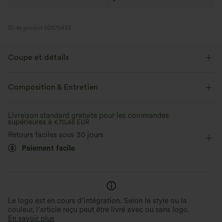
ID de produit 02870433
Coupe et détails
Près du corps
Col U
Détente
Longueur hanches
Composition & Entretien
Sans manches
Bretelles fines
Livraison standard gratuite pour les commandes
supérieures à
€70,46 EUR
Retours faciles sous 30 jours
Paiement facile
Le logo est en cours d’intégration. Selon le style ou la
couleur, l’article reçu peut être livré avec ou sans logo.
En savoir plus