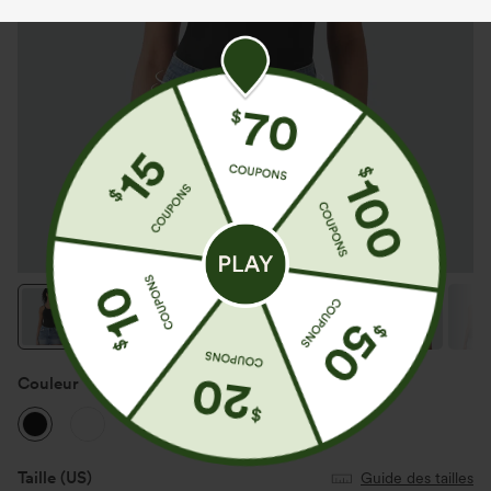
Couleur
Noir
Taille
(US)
Guide des tailles