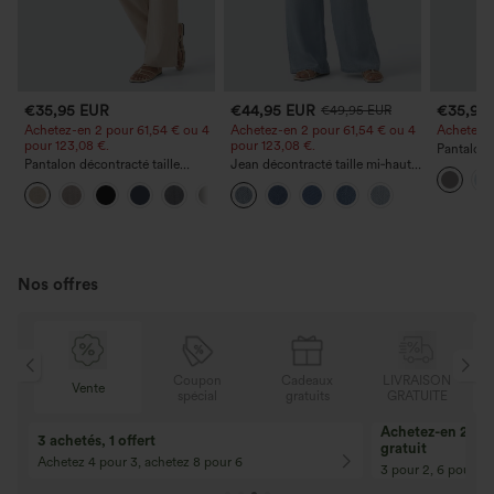
€35,95 EUR
€44,95 EUR
€35,95
€49,95 EUR
Achetez-en 2 pour 61,54 € ou 4
Achetez-en 2 pour 61,54 € ou 4
Achetez-en
pour 123,08 €.
pour 123,08 €.
Pantalon 
Pantalon décontracté taille
Jean décontracté taille mi‑haute,
DayStretch
haute à jambe droite, effet lin,
à cordon de serrage, avec
poches et
+5
avec poches
poches
Nos offres
N
Coupon
Cadeaux
LIVRAISON
Vente
E
spécial
gratuits
GRATUITE
Achetez-en 2, ob
3 achetés, 1 offert
gratuit
Achetez 4 pour 3, achetez 8 pour 6
3 pour 2, 6 pour 4,