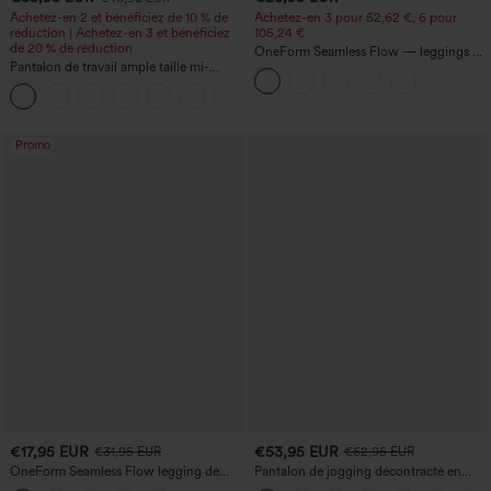
Achetez-en 2 et bénéficiez de 10 % de
Achetez-en 3 pour 52,62 €, 6 pour
réduction | Achetez-en 3 et bénéficiez
105,24 €
de 20 % de réduction
OneForm Seamless Flow — leggings de
Pantalon de travail ample taille mi-
yoga sans coutures, taille mi-haute, effet
haute, coupe « barrel » (jambe en forme
gainant pour le ventre et liftant pour les
+3
de tonneau) avec poches
fesses
Promo
€17,95 EUR
€53,95 EUR
€31,95 EUR
€62,95 EUR
OneForm Seamless Flow legging de
Pantalon de jogging décontracté en
yoga taille haute, gainant pour le ventre
French terry à imprimé denim, taille mi-