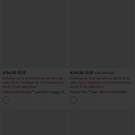
€44,95 EUR
€44,95 EUR
€49,95 EUR
Achetez-en 2 et bénéficiez de 10 % de
Achetez-en 2 et bénéficiez de 10 % de
réduction | Achetez-en 3 et bénéficiez
réduction | Achetez-en 3 et bénéficiez
de 20 % de réduction
de 20 % de réduction
Halara UltraSculpt™ pantalon baggy de
Halara Flex™ jean décontracté taille
yoga taille haute à effet gainant pour le
haute, large, avec poches, ourlet
ventre, à rayures color block, avec
retroussé et effet délavé
poches