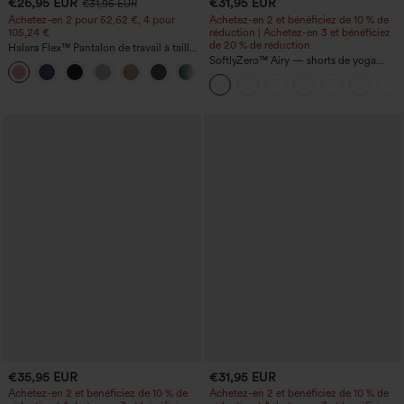
€26,95 EUR
€31,95 EUR
€31,95 EUR
Achetez-en 2 pour 52,62 €, 4 pour
Achetez-en 2 et bénéficiez de 10 % de
105,24 €
réduction | Achetez-en 3 et bénéficiez
de 20 % de réduction
Halara Flex™ Pantalon de travail à taille
haute, jambe large, avec poches, en
SoftlyZero™ Airy — shorts de yoga
+21
maille gaufrée
super taille haute 2-en-1 InstantCool
avec poches
€35,95 EUR
€31,95 EUR
Achetez-en 2 et bénéficiez de 10 % de
Achetez-en 2 et bénéficiez de 10 % de