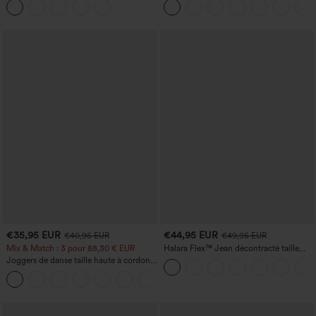
et effet rehausseur de fesses
haute, style jean, avec poches
€35,95 EUR
€44,95 EUR
€40,95 EUR
€49,95 EUR
Mix & Match : 3 pour 88,30 € EUR
Halara Flex™ Jean décontracté taille
haute, jambe droite, délavé, avec poches
Joggers de danse taille haute à cordon,
effet froncé, coupe fuselée, à séchage
rapide et toucher frais, avec poches —
UPF40+