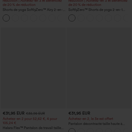
réduction | Achetez-en 3 et bénéficiez
réduction | Achetez-en 3 et bénéficiez
de 20 % de réduction
de 20 % de réduction
Shorts de yoga SoftlyZero™ Airy 2-en-1
SoftlyZero™ Shorts de yoga 2-en-1
InstantCool, super taille haute, 7" avec
InstantCool, super taille haute, aérés, 5''
+23
poches
avec poches — longueur allongée
€31,95 EUR
€31,95 EUR
€35,95 EUR
Achetez-en 2 pour 52,62 €, 4 pour
Achetez-en 2, le 3e est offert
105,24 €
Pantalon décontracté taille haute à
Halara Flex™ Pantalon de travail taille
cordon, coupe large en mélange de lin,
haute sculptant la silhouette, gainant la
avec poches