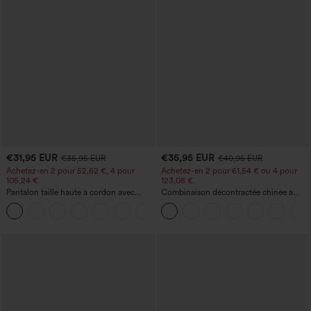
€31,95 EUR
€35,95 EUR
€35,95 EUR
€40,95 EUR
Achetez-en 2 pour 52,62 €, 4 pour
Achetez-en 2 pour 61,54 € ou 4 pour
105,24 €
123,08 €.
Pantalon taille haute à cordon avec
Combinaison décontractée chinée à
poches, jambe large et coupe ample,
bretelles réglables, fronces et jambes
+15
style décontracté, effet lin
larges, avec poches — facile comme
tout