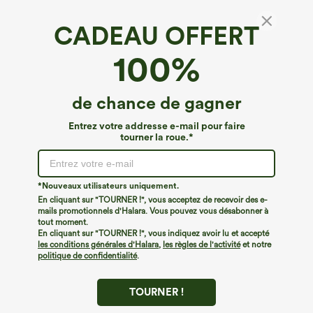
CADEAU OFFERT
Top sans coutures Flow Lounge gainant à
100%
bretelles
4.5
(
8
)
de chance de gagner
€26,95 EUR
Entrez votre addresse e-mail pour faire
tourner la roue.*
*Nouveaux utilisateurs uniquement.
En cliquant sur "TOURNER !", vous acceptez de recevoir des e-
mails promotionnels d'Halara. Vous pouvez vous désabonner à
tout moment.
En cliquant sur "TOURNER !", vous indiquez avoir lu et accepté
les conditions générales d'Halara
,
les règles de l'activité
et notre
politique de confidentialité
.
TOURNER !