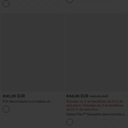
+10
taille, avec poches, jambe large en
micro-gaufre
€40,95 EUR
€44,95 EUR
€49,95 EUR
Pull décontracté à col bateau et
Achetez-en 2 et bénéficiez de 10 % de
manches chauve-souris
réduction | Achetez-en 3 et bénéficiez
+1
de 20 % de réduction
Halara Flex™ Salopette décontractée en
denim lavé à encolure en V avec poche