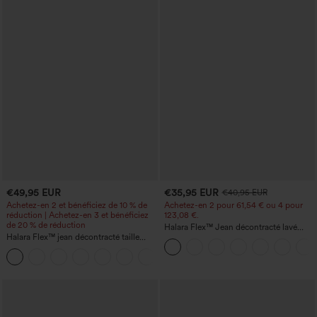
€49,95 EUR
€35,95 EUR
€40,95 EUR
Achetez-en 2 et bénéficiez de 10 % de
Achetez-en 2 pour 61,54 € ou 4 pour
réduction | Achetez-en 3 et bénéficiez
123,08 €.
de 20 % de réduction
Halara Flex™ Jean décontracté lavé
Halara Flex™ jean décontracté taille
taille haute à poche croisée
haute à effet gainant, coupe large, avec
poches