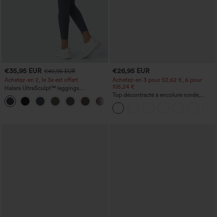
€35,95 EUR
€26,95 EUR
€40,95 EUR
Achetez-en 2, le 3e est offert
Achetez-en 3 pour 52,62 €, 6 pour
105,24 €
Halara UltraSculpt™ leggings
d'entraînement taille haute — fronces
Top décontracté à encolure ronde,
+11
liftantes pour le fessier, maintien gainant
manches chauve-souris et coupe ample
du ventre et poche