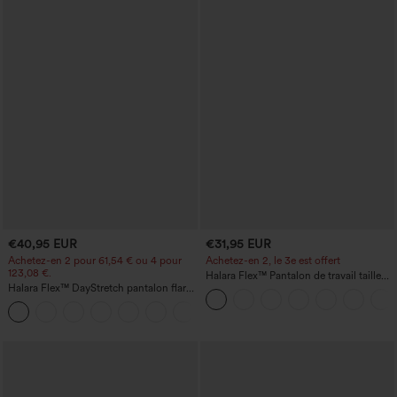
€40,95 EUR
€31,95 EUR
Achetez-en 2 pour 61,54 € ou 4 pour
Achetez-en 2, le 3e est offert
123,08 €.
Halara Flex™ Pantalon de travail taille
Halara Flex™ DayStretch pantalon flare
haute avec poche latérale arrière et
de travail, taille mi-haute, poche latérale
légère coupe évasée
+12
zippée