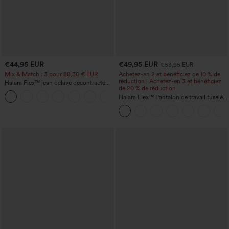
€44,95 EUR
€49,95 EUR
€53,95 EUR
Mix & Match : 3 pour 88,30 € EUR
Achetez-en 2 et bénéficiez de 10 % de
réduction | Achetez-en 3 et bénéficiez
Halara Flex™ jean délavé décontracté
de 20 % de réduction
taille haute à poches, coupe baggy à
+2
jambe large
Halara Flex™ Pantalon de travail fuselé,
uni, taille haute, avec poches