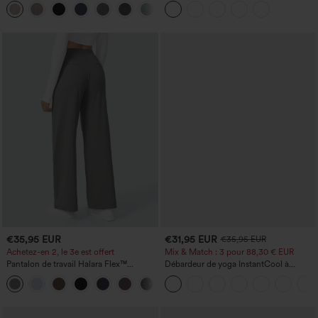
+5
€35,95 EUR
€31,95 EUR
€35,95 EUR
Achetez-en 2, le 3e est offert
Mix & Match : 3 pour 88,30 € EUR
Pantalon de travail Halara Flex™
Débardeur de yoga InstantCool à
DayStretch à taille haute, avec poches et
encolure en U et ourlet arrondi –
+23
coupe droite
UPF50+