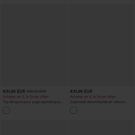
€31,95 EUR
€31,95 EUR
€35,95 EUR
Achetez-en 2, le 3e est offert
Achetez-en 2, le 3e est offert
Top de sport pour yoga asymétrique
Jupe midi décontractée en velours
(une épaule) à manches longues avec
côtelé, taille mi-haute, poches avant
+3
ouverture pour le pouce, ourlet arrondi
latérales à rabat
haut-bas, séchage rapide, soutien-gorge
intégré.