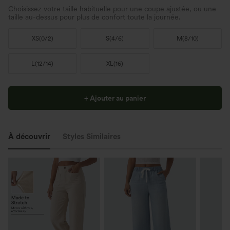
Choisissez votre taille habituelle pour une coupe ajustée, ou une
taille au-dessus pour plus de confort toute la journée.
XS
(
0/2
)
S
(
4/6
)
M
(
8/10
)
L
(
12/14
)
XL
(
16
)
+ Ajouter au panier
À découvrir
Styles Similaires