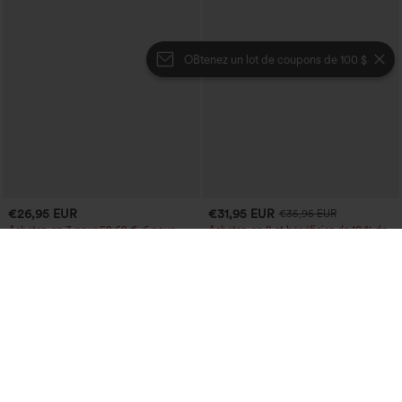
OBtenez un lot de coupons de 100 $
€26,95 EUR
€31,95 EUR
€35,95 EUR
Achetez-en 3 pour 52,62 €, 6 pour
Achetez-en 2 et bénéficiez de 10 % de
105,24 €
réduction | Achetez-en 3 et bénéficiez
de 20 % de réduction
Pantacourt jogger de yoga chiné, taille
haute, à fronces, avec poches.
Jupe midi décontractée 2-en-1, taille
+4
haute à effet gainant, froncée avec
ourlet arrondi, en polaire et PU