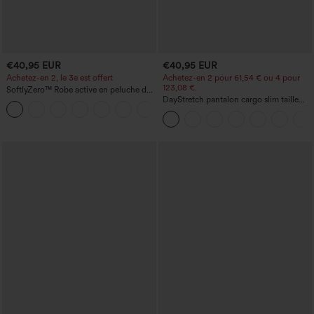
€40,95 EUR
€40,95 EUR
Achetez-en 2, le 3e est offert
Achetez-en 2 pour 61,54 € ou 4 pour
123,08 €.
SoftlyZero™ Robe active en peluche dos
nu — Édition Hyper Facile
DayStretch pantalon cargo slim taille
+29
haute, poches zippées, uni