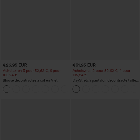
€26,95 EUR
€31,95 EUR
Achetez-en 3 pour 52,62 €, 6 pour
Achetez-en 2 pour 52,62 €, 4 pour
105,24 €
105,24 €
Blouse décontractée à col en V et
DayStretch pantalon décontracté taille
manches courtes bouffantes
haute à jambe en forme de tonneau
avec poches