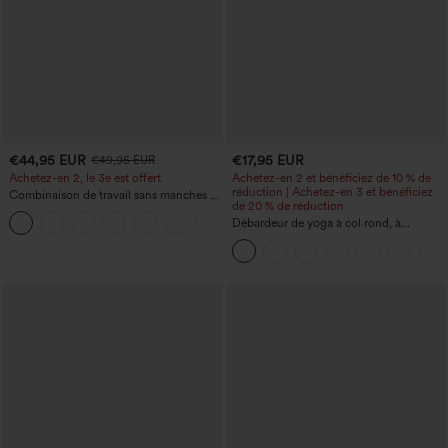
€44,95 EUR
€17,95 EUR
€49,95 EUR
Achetez-en 2, le 3e est offert
Achetez-en 2 et bénéficiez de 10 % de
réduction | Achetez-en 3 et bénéficiez
Combinaison de travail sans manches à
de 20 % de réduction
encolure bateau, côtés noués, toucher
+8
frais, rayée, avec poches — Édition Easy
Débardeur de yoga à col rond, à
Peezy
fronces, effet rafraîchissant - UPF50+