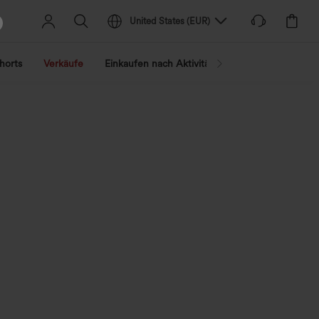
United States
(
EUR
)
horts
Verkäufe
Einkaufen nach Aktivität
Nach Trend shopp