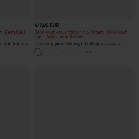
€17,95 EUR
t | Beim Kauf
Beim Kauf von 2 Stück 10 % Rabatt | Beim Kauf
von 3 Stück 20 % Rabatt
nittene 2-in-1
Rundhals, gerafftes Yoga-Tanktop mit Cool-
schen
Touch-Effekt – UPF50+
+20