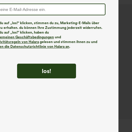
u auf „los!“ klicken, stimmen du zu, Marketing-E-Mails über
zu erhalten. du können Ihre Zustimmung jederzeit widerrufen.
u auf „los!“ klicken, haben du
lgemeinen Geschäftsbedingungen
und
ivitätsregeln von Halara
gelesen und stimmen ihnen zu und
n die Datenschutzrichtlinie von Halara an
.
los!
€31,95 EUR
ück für 61,54 € oder 4 Stück für
Kaufe 2, erhalte 1 gratis