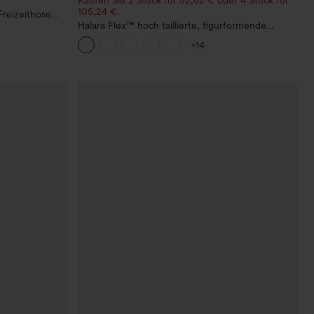
105,24 €.
Freizeithose
g und Taschen
Halara Flex™ hoch taillierte, figurformende
Arbeitshose, die die Taille schmaler wirken lässt,
+14
mit Taschen, weitem Bein und Mikro-
Waffelstruktur