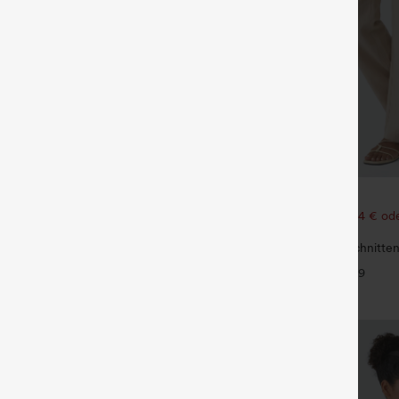
€35,95 EUR
€49,95 EUR
ück für 61,54 € oder 4 Stück für
Kaufen Sie 2 Stück für 61,54 € ode
123,08 €.
mit mittlerer Bundhöhe, Kordelzug
Hoch taillierte, gerade geschnitte
Leinen-Optik-Hose mit Taschen
+9