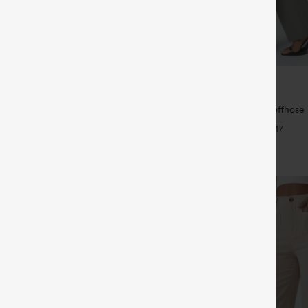
€31,95 EUR
35,95 EUR
ück für 52,62 € oder 4 Stück für
Kaufe 2, erhalte 1 gratis
Halara Flex™ Dehnbare Stoffhose
 Hose mit Kordelzug und Taschen,
Bund und Seitentasche hinten
+17
ssig und locker in Leinenoptik
+19