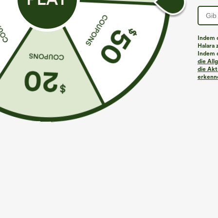
Indem d
Halara 
Indem d
die Al
die Akt
erkenne
€35,95 EUR
€40,95 EUR
€40,95 EUR
Kaufen Sie 2 Stück für 61,54 € oder 4 Stück für
Kaufen Sie 2 St