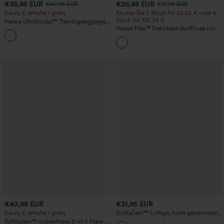
€35,95 EUR
€26,95 EUR
€40,95 EUR
€31,95 EUR
Kaufe 2, erhalte 1 gratis
Kaufen Sie 2 Stück für 52,62 € oder 4
Stück für 105,24 €.
Halara UltraSculpt™ Trainingsleggings
mit hohem Bund – raffende Push-up-
Halara Flex™ Dehnbare Stoffhose mit
+11
Po-Form, Bauchkontrolle, Taschen und
hohem Bund, Waffelmuster,
formende Passform
Seitentaschen und weitem Bein
€40,95 EUR
€31,95 EUR
Kaufe 2, erhalte 1 gratis
SoftlyZero™ Luftige, hoch geschnittene,
geraffte InstantCool-Yogashorts 3'' mit
Softlyzero™ rückenfreies 2-in-1-Flare-