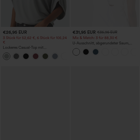
€26,95 EUR
€31,95 EUR
€35,95 EUR
3 Stück für 52,62 €, 6 Stück für 105,24
Mix & Match: 3 für 88,30 €
€
U-Ausschnitt, abgerundeter Saum,
Lockeres Casual-Top mit
InstantCool Yoga-Trägertop – UPF50+
Rundhalsausschnitt und
+1
Fledermausärmeln