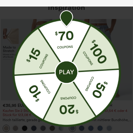
Inspiration
€35,95 EUR
€44,95 EUR
€49,95 EUR
Kaufen Sie 2 Stück für 61,54 € oder 4
Kaufen Sie 2 Stück für 61,54 € oder 4
Stück für 123,08 €.
Stück für 123,08 €.
Hoch taillierte, gerade geschnittene,
Lässige Jeans mit mittlerer Bundhöhe,
legere Leinen-Optik-Hose mit Taschen
Kordelzug und Taschen
+5