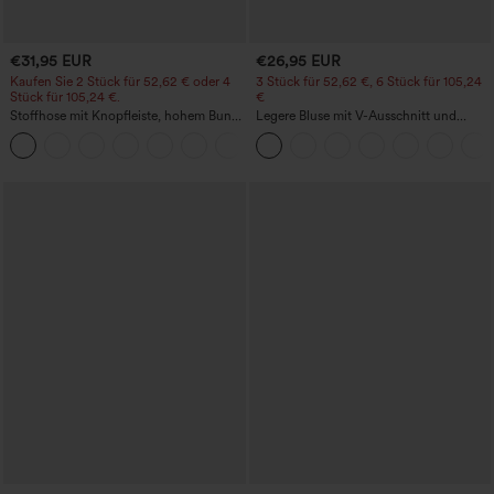
€31,95 EUR
€26,95 EUR
Kaufen Sie 2 Stück für 52,62 € oder 4
3 Stück für 52,62 €, 6 Stück für 105,24
Stück für 105,24 €.
€
Stoffhose mit Knopfleiste, hohem Bund,
Legere Bluse mit V-Ausschnitt und
mehreren Taschen und geradem Bein
kurzen Puffärmeln
+23