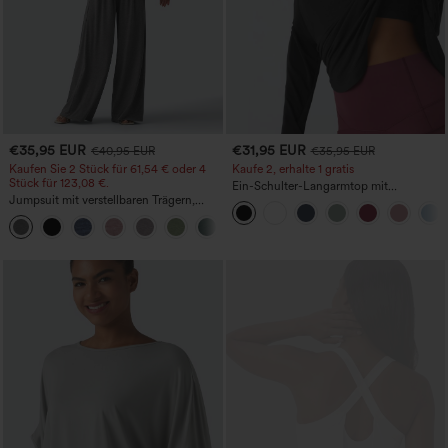
€35,95 EUR
€31,95 EUR
€40,95 EUR
€35,95 EUR
Kaufen Sie 2 Stück für 61,54 € oder 4
Kaufe 2, erhalte 1 gratis
Stück für 123,08 €.
Ein-Schulter-Langarmtop mit
Jumpsuit mit verstellbaren Trägern,
Daumenloch, geschwungener Saum
gerafftem Detail, weitem Bein und
(High-Low), schnell trocknend – Yoga-
+10
meliertem Stoff, lässig, mit Taschen -
Sporttop mit integriertem BH
Easy Peezy