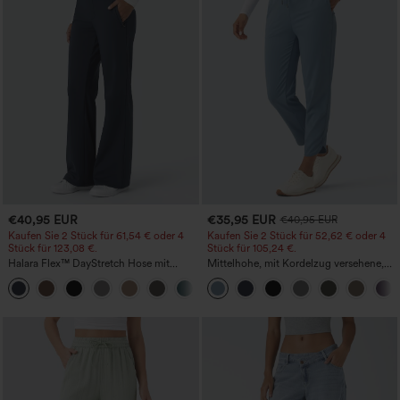
€40,95 EUR
€35,95 EUR
€40,95 EUR
Kaufen Sie 2 Stück für 61,54 € oder 4
Kaufen Sie 2 Stück für 52,62 € oder 4
Stück für 123,08 €.
Stück für 105,24 €.
Halara Flex™ DayStretch Hose mit
Mittelhohe, mit Kordelzug versehene,
mittlerer Bundhöhe, seitlicher
schnelltrocknende Golfhose mit schmal
+12
Reißverschlusstasche und
zulaufendem Schnitt, abgerundetem
Work‑Flare‑Schnitt
Saum und Taschen – UPF 40+