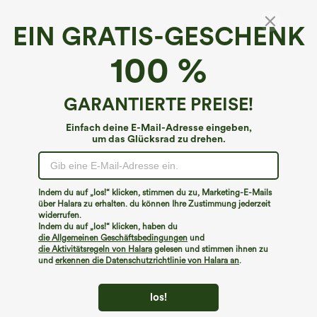
EIN GRATIS-GESCHENK
100 %
GARANTIERTE PREISE!
Einfach deine E-Mail-Adresse eingeben,
um das Glücksrad zu drehen.
Hoppla!
Wir können die von Ihnen gesuchte Seite nicht
Indem du auf „los!“ klicken, stimmen du zu, Marketing-E-Mails
finden.
über Halara zu erhalten. du können Ihre Zustimmung jederzeit
widerrufen.
Indem du auf „los!“ klicken, haben du
Mehr einkaufen
die Allgemeinen Geschäftsbedingungen
und
die Aktivitätsregeln von Halara
gelesen und stimmen ihnen zu
und
erkennen die Datenschutzrichtlinie von Halara an
.
los!