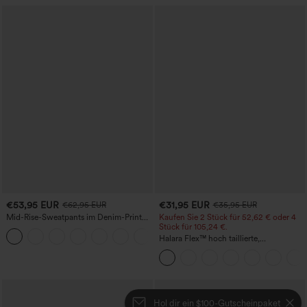
€53,95 EUR
€31,95 EUR
€62,95 EUR
€35,95 EUR
Mid-Rise-Sweatpants im Denim-Print
Kaufen Sie 2 Stück für 52,62 € oder 4
aus French Terry, lässig, mit Taschen
Stück für 105,24 €.
Halara Flex™ hoch taillierte,
figurformende Arbeitshose, die die Taille
schmaler wirken lässt, mit Taschen,
weitem Bein und Mikro-Waffelstruktur
Hol dir ein $100-Gutscheinpaket