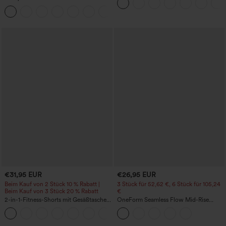
Taschen
Trainingskleid – Wannabe – Easy Peezy
+29
€31,95 EUR
€26,95 EUR
Beim Kauf von 2 Stück 10 % Rabatt |
3 Stück für 52,62 €, 6 Stück für 105,24
Beim Kauf von 3 Stück 20 % Rabatt
€
2-in-1-Fitness-Shorts mit Gesäßtasche
OneForm Seamless Flow Mid-Rise
und seitlicher versteckter Tasche 6,3 cm
Yoga-Leggings - mittelhoher Bund,
+25
bauchformend und mit Po-Lifting-
Effekt