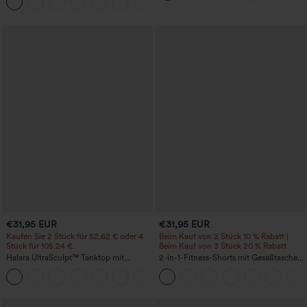
+16
Sporttop mit integriertem BH
€31,95 EUR
€31,95 EUR
Kaufen Sie 2 Stück für 52,62 € oder 4
Beim Kauf von 2 Stück 10 % Rabatt |
Stück für 105,24 €.
Beim Kauf von 3 Stück 20 % Rabatt
Halara UltraSculpt™ Tanktop mit
2-in-1-Fitness-Shorts mit Gesäßtasche
Rundhalsausschnitt und
und seitlicher versteckter Tasche 6,3 cm
+11
geschwungenem Saum