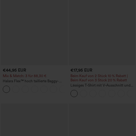
€44,95 EUR
€17,95 EUR
Mix & Match: 3 für 88,30 €
Beim Kauf von 2 Stück 10 % Rabatt |
Beim Kauf von 3 Stück 20 % Rabatt
Halara Flex™ hoch taillierte Baggy-
Jeans mit Taschen, weitem Bein,
Lässiges T‑Shirt mit V‑Ausschnitt und
+2
stonewashed, lässig
kurzen Ärmeln