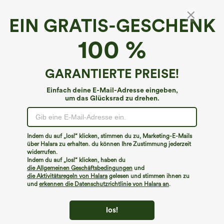
EIN GRATIS-GESCHENK
100 %
GARANTIERTE PREISE!
Einfach deine E-Mail-Adresse eingeben,
um das Glücksrad zu drehen.
Indem du auf „los!“ klicken, stimmen du zu, Marketing-E-Mails
über Halara zu erhalten. du können Ihre Zustimmung jederzeit
widerrufen.
€31,95 EUR
€26,95 EUR
€31,95 EUR
Indem du auf „los!“ klicken, haben du
Kaufe 2, erhalte 1 gratis
Kaufen Sie 2 Stück für 52,62 € oder 4
die Allgemeinen Geschäftsbedingungen
und
Stück für 105,24 €.
Halara Flex™ Dehnbare Stoffhose mit
die Aktivitätsregeln von Halara
gelesen und stimmen ihnen zu
hohem Bund und Seitentasche hinten
Halara Flex™ Dehnbare Stoffhose mit
und
erkennen die Datenschutzrichtlinie von Halara an
.
+13
hohem Bund, Waffelmuster,
Seitentaschen und weitem Bein
los!