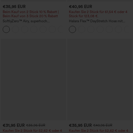
€35,95 EUR
€40,95 EUR
Beim Kauf von 2 Stück 10 % Rabatt |
Kaufen Sie 2 Stück für 61,54 € oder 4
Beim Kauf von 3 Stück 20 % Rabatt
Stück für 123,08 €.
SoftlyZero™ Airy, superhoch
Halara Flex™ DayStretch Hose mit
geschnittene 2-in-1 InstantCool Yoga-
mittlerer Bundhöhe, seitlicher
+23
Shorts 7" mit Taschen
Reißverschlusstasche und
Work‑Flare‑Schnitt
€31,95 EUR
€35,95 EUR
€35,95 EUR
€40,95 EUR
Kaufen Sie 2 Stück für 52,62 € oder 4
Kaufen Sie 2 Stück für 52,62 € oder 4