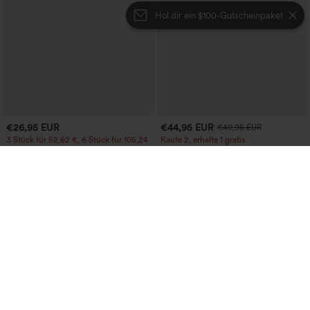
Hol dir ein $100-Gutscheinpaket
€26,95 EUR
€44,95 EUR
€49,95 EUR
3 Stück für 52,62 €, 6 Stück für 105,24
Kaufe 2, erhalte 1 gratis
€
Boot-Ausschnitt, ärmelloser Work-
OneForm Seamless Flow Mid-Rise
Jumpsuit mit seitlicher Bindung,
Yoga-Leggings - mittelhoher Bund,
kühlender Cool-Touch-Effekt, gestreift
bauchformend und mit Po-Lifting-
und mit Taschen – Easy Peezy Edition
Effekt