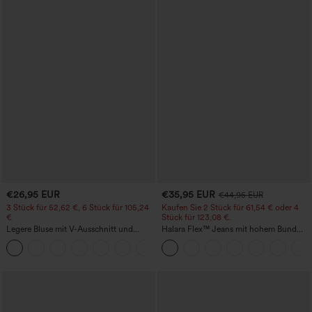
€26,95 EUR
€35,95 EUR
€44,95 EUR
3 Stück für 52,62 €, 6 Stück für 105,24
Kaufen Sie 2 Stück für 61,54 € oder 4
€
Stück für 123,08 €.
Legere Bluse mit V-Ausschnitt und
Halara Flex™ Jeans mit hohem Bund
kurzen Puffärmeln
und Taschen, gewaschener, lässiger
Bootcut