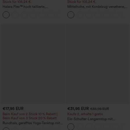
Stück für 105,24 €.
Stück für 105,24 €.
Halara Flex™ hoch taillierte,
Mittelhohe, mit Kordelzug versehene,
figurformende Arbeitshose, die die Taille
schnelltrocknende Golfhose mit schmal
+10
schmaler wirken lässt, mit Taschen,
zulaufendem Schnitt, abgerundetem
weitem Bein und Mikro-Waffelstruktur
Saum und Taschen – UPF 40+
€17,95 EUR
€31,95 EUR
€35,95 EUR
Beim Kauf von 2 Stück 10 % Rabatt |
Kaufe 2, erhalte 1 gratis
Beim Kauf von 3 Stück 20 % Rabatt
Ein-Schulter-Langarmtop mit
Rundhals, gerafftes Yoga-Tanktop mit
Daumenloch, geschwungener Saum
Cool-Touch-Effekt – UPF50+
(High-Low), schnell trocknend – Yoga-