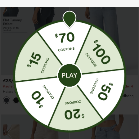
€35,95 EUR
€44,95 EUR
€40,95 EUR
€49,95 EUR
Kaufe 2, erhalte 1 gratis
Kaufen Sie 2 Stück für 61,54 € oder 4
Stück für 123,08 €.
Halara UltraSculpt™ Trainingsleggings
mit hohem Bund – raffende Push-up-
Lässige Jeans mit mittlerer Bundhöhe,
+12
Po-Form, Bauchkontrolle, Taschen und
Kordelzug und Taschen
formende Passform