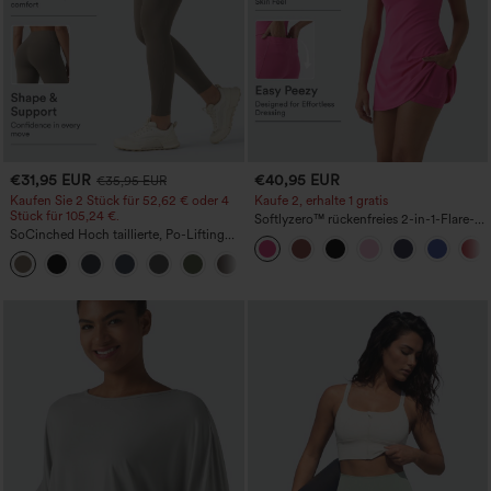
€31,95 EUR
€40,95 EUR
€35,95 EUR
Kaufen Sie 2 Stück für 52,62 € oder 4
Kaufe 2, erhalte 1 gratis
Stück für 105,24 €.
Softlyzero™ rückenfreies 2-in-1-Flare-
SoCinched Hoch taillierte, Po-Lifting
Trainingskleid – Wannabe – Easy Peezy
7/8-Trainingsleggings mit
+16
Bauchkontrolle und Seitentaschen