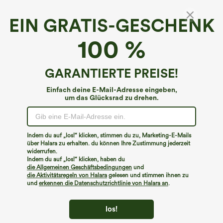
EIN GRATIS-GESCHENK
100 %
GARANTIERTE PREISE!
Einfach deine E-Mail-Adresse eingeben,
um das Glücksrad zu drehen.
Hoppla!
Wir können die von Ihnen gesuchte Seite nicht
Indem du auf „los!“ klicken, stimmen du zu, Marketing-E-Mails
finden.
über Halara zu erhalten. du können Ihre Zustimmung jederzeit
widerrufen.
Indem du auf „los!“ klicken, haben du
Mehr einkaufen
die Allgemeinen Geschäftsbedingungen
und
die Aktivitätsregeln von Halara
gelesen und stimmen ihnen zu
und
erkennen die Datenschutzrichtlinie von Halara an
.
los!