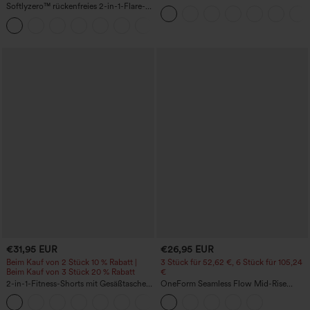
geraffte InstantCool-Yogashorts 3'' mit
Softlyzero™ rückenfreies 2-in-1-Flare-
Taschen
Trainingskleid – Wannabe – Easy Peezy
+29
€31,95 EUR
€26,95 EUR
Beim Kauf von 2 Stück 10 % Rabatt |
3 Stück für 52,62 €, 6 Stück für 105,24
Beim Kauf von 3 Stück 20 % Rabatt
€
2-in-1-Fitness-Shorts mit Gesäßtasche
OneForm Seamless Flow Mid-Rise
und seitlicher versteckter Tasche 6,3 cm
Yoga-Leggings - mittelhoher Bund,
+25
bauchformend und mit Po-Lifting-