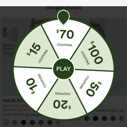
Inspiration
€35,95 EUR
€35,95 EUR
Kaufen Sie 2 Stück für 61,54 € oder 4
Kaufe 2, erhalte 1 gratis
Stück für 123,08 €.
High Waisted Side Pocket Straight Leg
Hoch taillierte, gerade geschnittene,
Work Pants
legere Leinen-Optik-Hose mit Taschen
+5