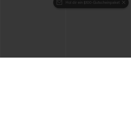
Hol dir ein $100-Gutscheinpaket
€31,95 EUR
€35,95 EUR
€40,95 EUR
Kaufe 2, erhalte 1 gratis
Mix & Match: 3 für 88,30 €
Hoch taillierte, weit geschnittene
Jogger mit hohem Bund, Kordelzug
Freizeithose aus Leinenmischung mit
und Raffung, schmal zulaufend,
+5
Kordelzug und Taschen
schnelltrocknend mit kühlendem Griff,
mit Taschen - UPF40+