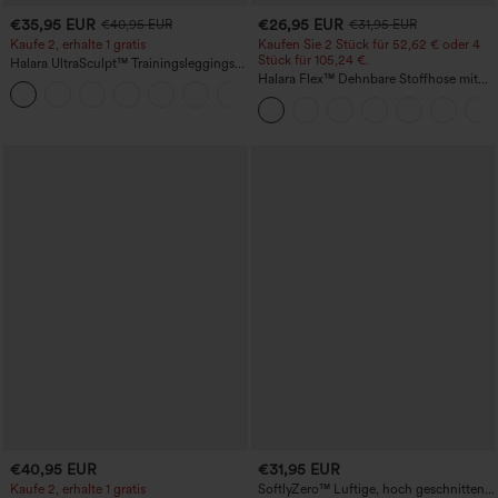
€35,95 EUR
€26,95 EUR
€40,95 EUR
€31,95 EUR
Kaufe 2, erhalte 1 gratis
Kaufen Sie 2 Stück für 52,62 € oder 4
Stück für 105,24 €.
Halara UltraSculpt™ Trainingsleggings
mit hohem Bund – raffende Push-up-
Halara Flex™ Dehnbare Stoffhose mit
+11
Po-Form, Bauchkontrolle, Taschen und
hohem Bund, Waffelmuster,
formende Passform
Seitentaschen und weitem Bein
€40,95 EUR
€31,95 EUR
Kaufe 2, erhalte 1 gratis
SoftlyZero™ Luftige, hoch geschnittene,