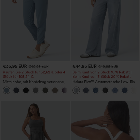
€35,95 EUR
€44,95 EUR
€40,95 EUR
€49,95 EUR
Kaufen Sie 2 Stück für 52,62 € oder 4
Beim Kauf von 2 Stück 10 % Rabatt |
Stück für 105,24 €.
Beim Kauf von 3 Stück 20 % Rabatt
Mittelhohe, mit Kordelzug versehene,
Halara Flex™ Asymmetrische Low-Rise-
schnelltrocknende Golfhose mit schmal
Jeans mit Reißverschlusstaschen,
+2
zulaufendem Schnitt, abgerundetem
Baggy-Stil, weitem Bein, gewaschen,
Saum und Taschen – UPF 40+
lässig