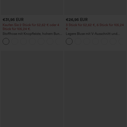
€31,95 EUR
€26,95 EUR
Kaufen Sie 2 Stück für 52,62 € oder 4
3 Stück für 52,62 €, 6 Stück für 105,24
Stück für 105,24 €.
€
Stoffhose mit Knopfleiste, hohem Bund,
Legere Bluse mit V-Ausschnitt und
mehreren Taschen und geradem Bein
kurzen Puffärmeln
+23