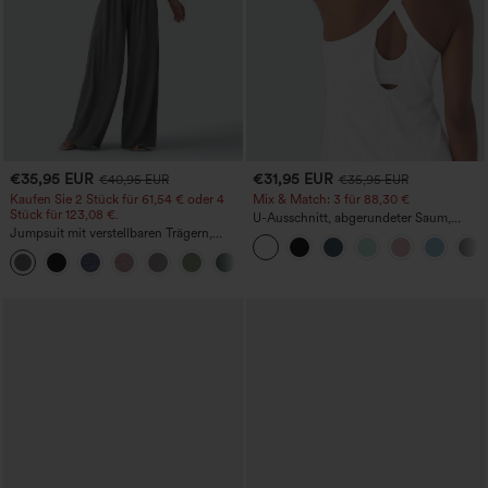
€35,95 EUR
€31,95 EUR
€40,95 EUR
€35,95 EUR
Kaufen Sie 2 Stück für 61,54 € oder 4
Mix & Match: 3 für 88,30 €
Stück für 123,08 €.
U-Ausschnitt, abgerundeter Saum,
Jumpsuit mit verstellbaren Trägern,
InstantCool Yoga-Trägertop – UPF50+
gerafftem Detail, weitem Bein und
+10
meliertem Stoff, lässig, mit Taschen -
Easy Peezy