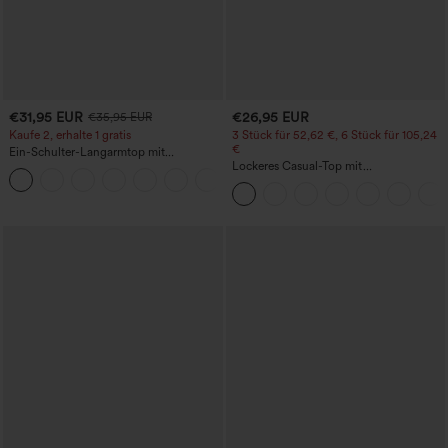
€31,95 EUR
€26,95 EUR
€35,95 EUR
Kaufe 2, erhalte 1 gratis
3 Stück für 52,62 €, 6 Stück für 105,24
€
Ein-Schulter-Langarmtop mit
Daumenloch, geschwungener Saum
Lockeres Casual-Top mit
+3
(High-Low), schnell trocknend – Yoga-
Rundhalsausschnitt und
Sporttop mit integriertem BH
Fledermausärmeln