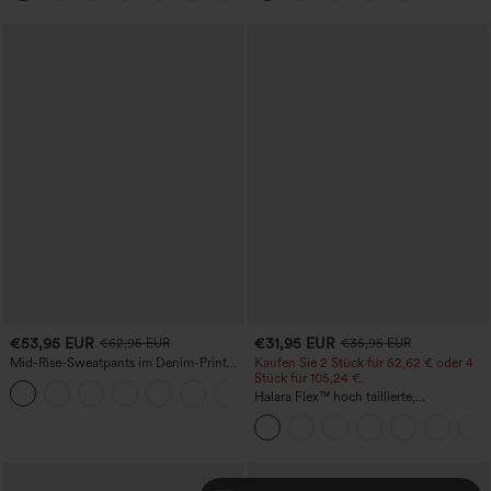
Effekt
€53,95 EUR
€31,95 EUR
€62,95 EUR
€35,95 EUR
Mid-Rise-Sweatpants im Denim-Print
Kaufen Sie 2 Stück für 52,62 € oder 4
aus French Terry, lässig, mit Taschen
Stück für 105,24 €.
Halara Flex™ hoch taillierte,
figurformende Arbeitshose, die die Taille
schmaler wirken lässt, mit Taschen,
weitem Bein und Mikro-Waffelstruktur