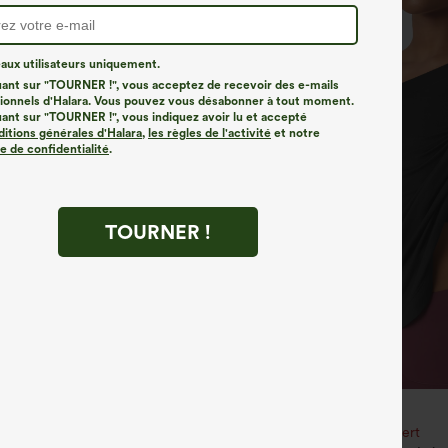
ux utilisateurs uniquement.
uant sur "TOURNER !", vous acceptez de recevoir des e-mails
onnels d'Halara. Vous pouvez vous désabonner à tout moment.
uant sur "TOURNER !", vous indiquez avoir lu et accepté
ditions générales d'Halara
,
les règles de l'activité
et notre
ue de confidentialité
.
TOURNER !
€31,95 EUR
€40,95 EUR
€35,95 EUR
e 3e est offert
Achetez-en 2, le 3e est offert