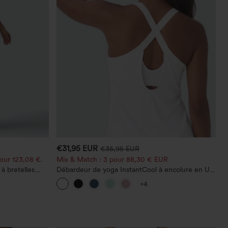
€31,95 EUR
€35,95 EUR
our 123,08 €.
Mix & Match : 3 pour 88,30 € EUR
à bretelles
Débardeur de yoga InstantCool à encolure en U
s, avec poches
et ourlet arrondi – UPF50+
+4