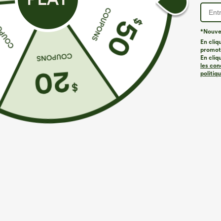
*Nouvea
En cliq
promoti
En cliq
les con
politiq
€26,95 EUR
€35,95 EUR
Achetez-en 3 pour 52,62 €, 6 pour 105,24 €
Achetez-en 2, l