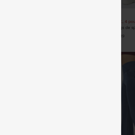
€31,95 EUR
€31,95 EUR
€35,95 EUR
our 52,62 €, 4 pour 105,24 €
Achetez-en 2 pour 52,62 €, 4 pou
talon de travail à taille haute,
Halara UltraSculpt™ leggings de spo
vec poches, en maille gaufrée
sculptants — rehaussement fessier
+25
+19
ventre, avec poche