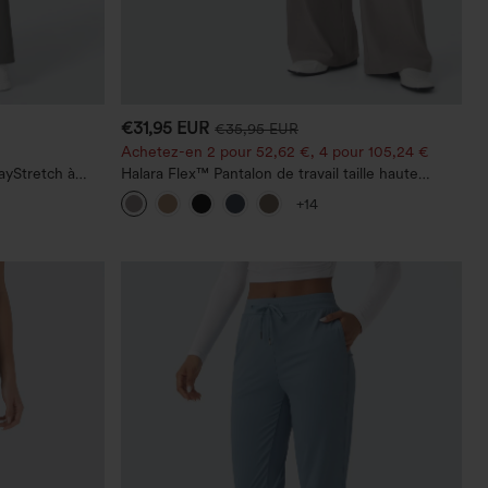
€31,95 EUR
€35,95 EUR
Achetez-en 2 pour 52,62 €, 4 pour 105,24 €
ayStretch à
Halara Flex™ Pantalon de travail taille haute
 droite
sculptant la silhouette, gainant la taille, avec
+14
poches, jambe large en micro-gaufre