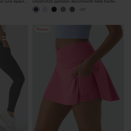
e (une épaule)
DayStretch pantalon décontracté taille haute
 pour le
avec poches et coupe droite
+27
chage rapide,
Promo