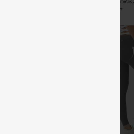
ulpt™ leggings d'entraînement
Top de sport pour yoga asymétriqu
ronces liftantes pour le fessier,
à manches longues avec ouverture
+15
+7
nt du ventre et poche
pouce, ourlet arrondi haut-bas, sé
soutien-gorge intégré.