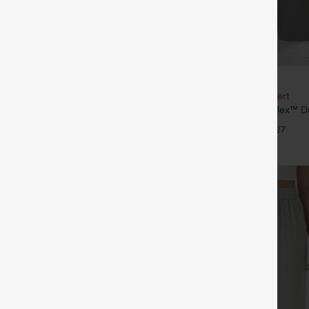
€35,95 EUR
€49,95 EUR
our 61,54 € ou 4 pour 123,08 €.
Achetez-en 2, le 3e est offert
é taille mi‑haute, à cordon de
Pantalon de travail Halara Flex™ D
poches
taille haute, avec poches et coupe
+27