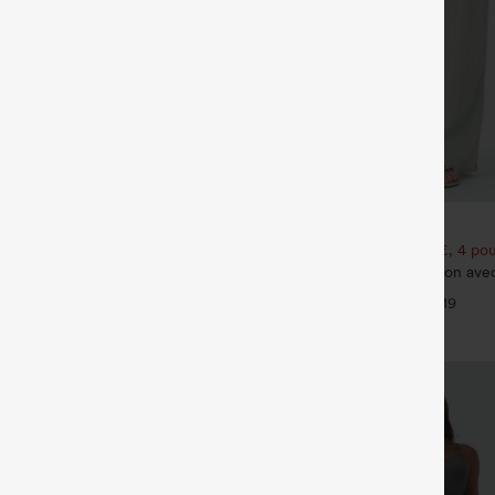
€31,95 EUR
€35,95 EUR
our 61,54 € ou 4 pour 123,08 €.
Achetez-en 2 pour 52,62 €, 4 pou
yStretch pantalon flare de travail,
Pantalon taille haute à cordon ave
, poche latérale zippée
jambe large et coupe ample, style
+16
+19
effet lin