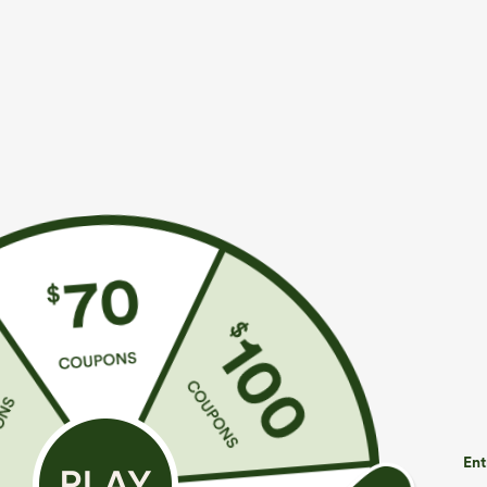
€31,95 EUR
€44,95 EUR
Achetez-en 2, le 3e est offert
Achetez-en 2 e
| Achetez-en 3
Halara Flex™ Pantalon de travail taille haute avec
réduction
poche latérale arrière et légère coupe évasée
+17
Halara Flex™ J
baggy à jambe l
poches zippée
Ent