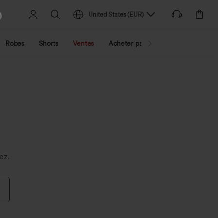
United States
(
EUR
)
Robes
Shorts
Ventes
Acheter par activité
Découvrez 
ez.