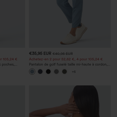
€35,95 EUR
€40,95 EUR
r 105,24 €
Achetez-en 2 pour 52,62 €, 4 pour 105,24 €
c poches,
Pantalon de golf fuselé taille mi-haute à cordon,
 décontracté,
ourlet incurvé, séchage rapide, avec poches —
+6
UPF40+