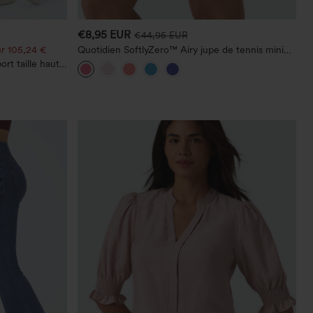
€8,95 EUR
€44,95 EUR
r 105,24 €
Quotidien SoftlyZero™ Airy jupe de tennis mini
croisée 2-en-1 avec poche latérale InstantCool -
rt taille haute
Lucid
, maintien du