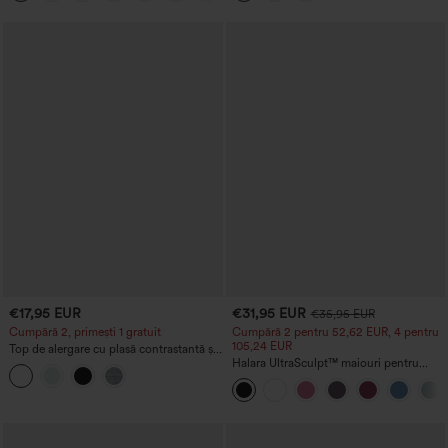
€17,95 EUR
€31,95 EUR
€35,95 EUR
Cumpără 2, primești 1 gratuit
Cumpără 2 pentru 52,62 EUR, 4 pentru
105,24 EUR
Top de alergare cu plasă contrastantă și
tiv curbat
Halara UltraSculpt™ maiouri pentru
alergare, cu decolteu rotund și spate
încrucișat — cupe DD–F