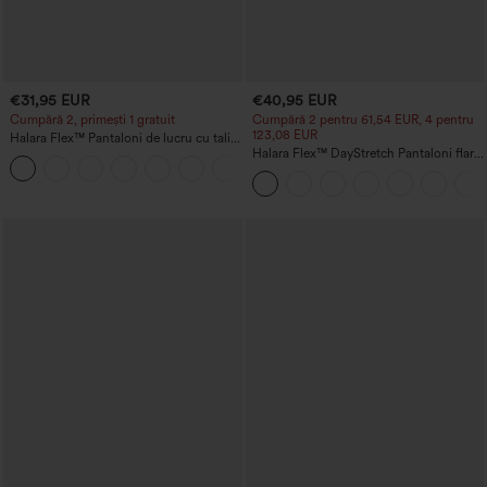
€31,95 EUR
€40,95 EUR
Cumpără 2, primești 1 gratuit
Cumpără 2 pentru 61,54 EUR, 4 pentru
123,08 EUR
Halara Flex™ Pantaloni de lucru cu talie
înaltă, buzunar pe partea din spate și
Halara Flex™ DayStretch Pantaloni flare
+13
ușoară evazare
pentru muncă, talie medie, cu buzunar
lateral cu fermoar