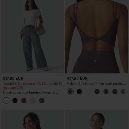
€17,95 EUR
€17,95 EUR
Cumpără 2, reducere 10% | Cumpără 3,
Halara UltraSculpt™ Top scurt pentru
reducere 20%
yoga, fără spate, cu bretele duble
răsucite
Tricou casual din bumbac Pima, cu
mâneci scurte și decolteu tip barcă