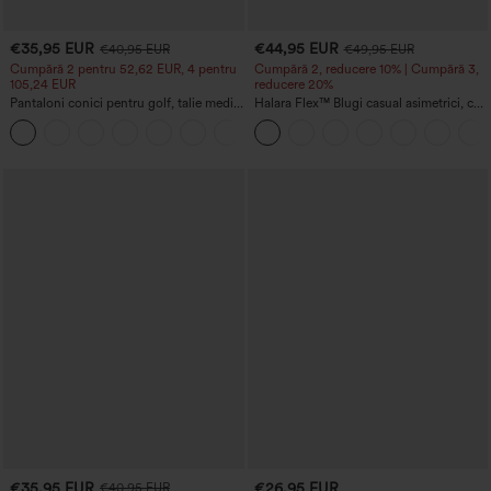
€35,95 EUR
€44,95 EUR
€40,95 EUR
€49,95 EUR
Cumpără 2 pentru 52,62 EUR, 4 pentru
Cumpără 2, reducere 10% | Cumpără 3,
105,24 EUR
reducere 20%
Pantaloni conici pentru golf, talie medie,
Halara Flex™ Blugi casual asimetrici, cu
cu cordon, tiv curbat, din material cu
talie joasă, buzunare cu fermoar, croială
+2
uscare rapidă, cu buzunare - UPF 40+
lejeră cu picior larg, aspect spălat
€35,95 EUR
€26,95 EUR
€40,95 EUR