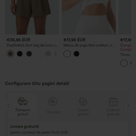
€35,95 EUR
€17,95 EUR
€17,95 
DayStretch Șort larg de lucru cu
Maiou de yoga fără cusături, cu
Cumpără 2
talie înaltă, 4'' și buzunare
sutien integrat și spate racerback
Cumpără 
+11
Tricou ca
cu mâneci
barcă
Configurare titlu pagini detalii
t
Cupon
Cadouri
Transport
Vânzare
special
gratuite
gratuit
Cumpără 2, primeș
Cumpără 3, primești 1 gratuit
Cumpără 3 la prețu
Cumpără 4 la prețul de 3, cumpără 8
la prețul de 4, Cump
la prețul de 6