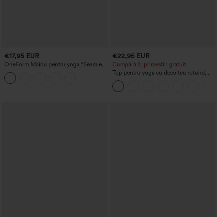
€17,95 EUR
€22,95 EUR
OneForm Maiou pentru yoga "Seamless
Cumpără 2, primești 1 gratuit
Flow", fără cusături, cu sutien
Top pentru yoga cu decolteu rotund,
încorporat și decupaj
spate racerback și detalii drapate