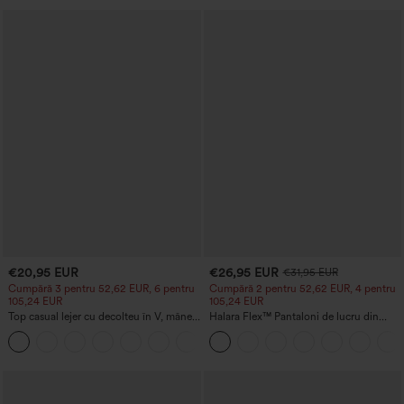
€20,95 EUR
€26,95 EUR
€31,95 EUR
Cumpără 3 pentru 52,62 EUR, 6 pentru
Cumpără 2 pentru 52,62 EUR, 4 pentru
105,24 EUR
105,24 EUR
Top casual lejer cu decolteu în V, mâneci
Halara Flex™ Pantaloni de lucru din
scurte și efect drapat
țesătură waffle, cu talie înaltă, buzunare
+1
și croială largă