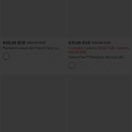
€53,95 EUR
€31,95 EUR
€62,95 EUR
€35,95 EUR
Pantaloni casual din French terry cu
Cumpără 2 pentru 52,62 EUR, 4 pentru
imprimeu denim, talie medie, aspect
105,24 EUR
jeans, cu buzunare
Halara Flex™ Pantaloni de lucru din
micro-waffle, cu talie înaltă, cu efect
modelator pentru corp, care subțiază
talia, cu buzunar și picior larg