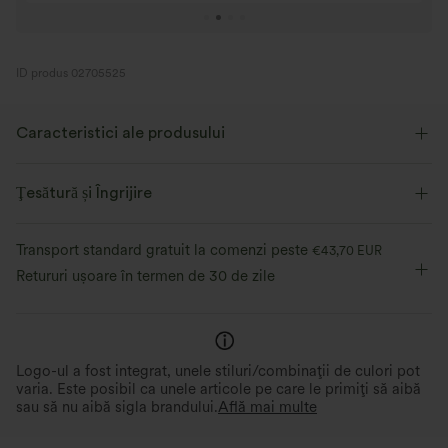
6
ID produs 02705525
Caracteristici ale produsului
Ţesătură și Îngrijire
Transport standard gratuit la comenzi peste
€43,70 EUR
Retururi ușoare în termen de 30 de zile
Logo-ul a fost integrat, unele stiluri/combinații de culori pot
varia. Este posibil ca unele articole pe care le primiți să aibă
sau să nu aibă sigla brandului.
Află mai multe