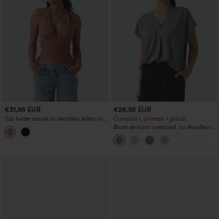
€31,95 EUR
€26,95 EUR
Top halter casual cu decolteu adânc în
Cumpără 1, primești 1 gratuit
V, spate gol, cu fronseuri și șnur reglabil
Bluză de lucru oversized, cu decolteu în
V și mâneci scurte, rezistentă la șifonare