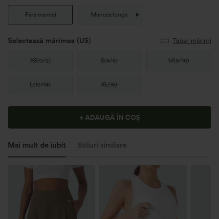
Fără mâneci
Mânecă lungă
Selectează mărimea
(US)
Tabel mărimi
XS
(
0/2
)
S
(
4/6
)
M
(
8/10
)
L
(
12/14
)
XL
(
16
)
+ ADAUGĂ ÎN COȘ
Mai mult de iubit
Stiluri similare