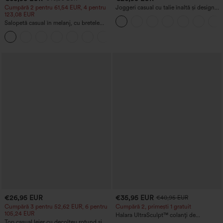
Cumpără 2 pentru 61,54 EUR, 4 pentru
Joggeri casual cu talie înaltă și design
123,08 EUR
încrucișat, cu buzunare și cordon
Salopetă casual în melanj, cu bretele
reglabile, fronsată, cu picioare evazate și
+10
buzunare - Easy Peezy
€26,95 EUR
€35,95 EUR
€40,95 EUR
Cumpără 3 pentru 52,62 EUR, 6 pentru
Cumpără 2, primești 1 gratuit
105,24 EUR
Halara UltraSculpt™ colanți de
Top casual lejer cu decolteu rotund și
antrenament cu talie înaltă, design