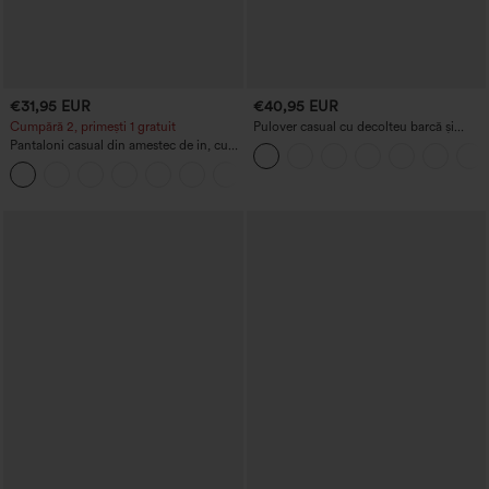
€31,95 EUR
€40,95 EUR
Cumpără 2, primești 1 gratuit
Pulover casual cu decolteu barcă și
mâneci tip batwing
Pantaloni casual din amestec de in, cu
talie înaltă, cu șnur la talie, picior larg și
+5
buzunare