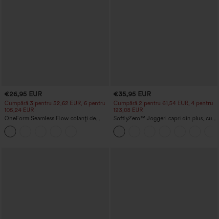
€26,95 EUR
€35,95 EUR
Cumpără 3 pentru 52,62 EUR, 6 pentru
Cumpără 2 pentru 61,54 EUR, 4 pentru
105,24 EUR
123,08 EUR
OneForm Seamless Flow colanți de
SoftlyZero™ Joggeri capri din pluș, cu
yoga fără cusături, talie medie, control al
talie înaltă, cordon și buzunare pentru
abdomenului și ridicare a feselor
yoga