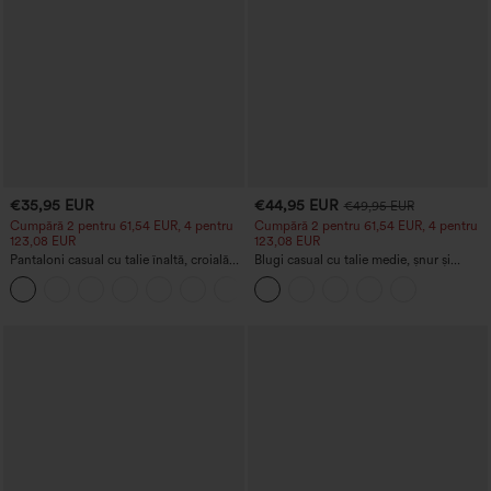
€35,95 EUR
€44,95 EUR
€49,95 EUR
Cumpără 2 pentru 61,54 EUR, 4 pentru
Cumpără 2 pentru 61,54 EUR, 4 pentru
123,08 EUR
123,08 EUR
Pantaloni casual cu talie înaltă, croială
Blugi casual cu talie medie, șnur și
dreaptă, aspect de in, cu buzunare
buzunare
+5