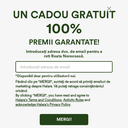
UN CADOU GRATUIT
Top transparent din plasă pentru yoga, cu
100%
decolteu în V, plisat și tiv curbat
4.7
(
6
)
PREMII GARANTATE!
€17,95 EUR
Introduceți adresa dvs. de email pentru a
roti Roata Norocoasă.
*Disponibil doar pentru utilizatorii noi.
Făcând clic pe "MERGI!", sunteți de acord să primiți emailuri de
marketing despre Halara. Vă puteți retrage consimțământul
oricând.
By clicking "MERGI!", you have read and agree to
Halara’s Terms and Conditions
,
Activity Rules
and
acknowledge Halara’s Privacy Policy
.
MERGI!