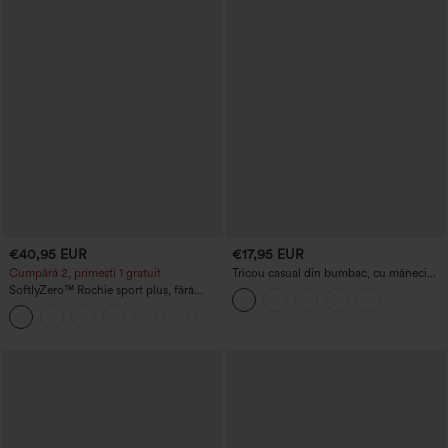
€40,95 EUR
€17,95 EUR
Cumpără 2, primești 1 gratuit
Tricou casual din bumbac, cu mâneci
scurte și decolteu rotund
SoftlyZero™ Rochie sport pluș, fără
spate — Ediția Easy Peezy
+29