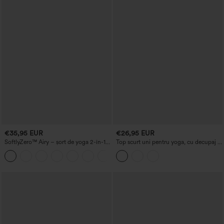
€35,95 EUR
€26,95 EUR
SoftlyZero™ Airy – șort de yoga 2-în-1
Top scurt uni pentru yoga, cu decupaj și
InstantCool, cu talie foarte înaltă, 7'' și
tiv încrucișat
+4
buzunare.