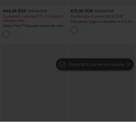
€44,95 EUR
€31,95 EUR
€49,95 EUR
€35,95 EUR
Cumpără 2, reducere 10% | Cumpără 3,
Combinație: 3 pentru 88,30 EUR
reducere 20%
Top pentru yoga cu decolteu în U și tiv
Halara Flex™ Salopetă casual din denim
curbat, InstantCool - UPF50+
spălat, cu decolteu în V și buzunar
+1
Obține $100 pachet de cupoane
€35,95 EUR
€31,95 EUR
€44,95 EUR
€35,95 EUR