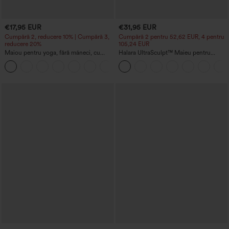
€17,95 EUR
€31,95 EUR
Cumpără 2, reducere 10% | Cumpără 3,
Cumpără 2 pentru 52,62 EUR, 4 pentru
reducere 20%
105,24 EUR
Maiou pentru yoga, fără mâneci, cu
Halara UltraSculpt™ Maieu pentru
decolteu rotund și drapaj, material cu
antrenament, cu guler rotund și tiv
+16
senzație răcoritoare - UPF50+
curbat