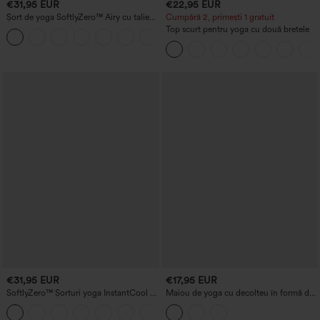
€31,95 EUR
€22,95 EUR
Șort de yoga SoftlyZero™ Airy cu talie
Cumpără 2, primești 1 gratuit
înaltă, fronsuri, tehnologie InstantCool,
Top scurt pentru yoga cu două bretele
+11
3'' cu buzunare
€31,95 EUR
€17,95 EUR
SoftlyZero™ Șorturi yoga InstantCool 2-
Maiou de yoga cu decolteu în formă de
în-1, aerisite, cu brâu încrucișat și talie
U și decupaj
+11
înaltă, 3'' cu buzunare