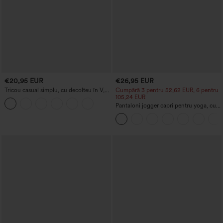
€20,95 EUR
€26,95 EUR
Tricou casual simplu, cu decolteu în V,
Cumpără 3 pentru 52,62 EUR, 6 pentru
mâneci scurte și efect fronsat
105,24 EUR
Pantaloni jogger capri pentru yoga, cu
talie înaltă, material melanj, cu fronseuri
și buzunare