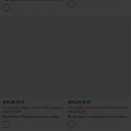
mâneci tip aripă de liliac
„scrunch” pentru ridicarea feselor,
+1
control abdominal, buzunar și efect de
modelare
€31,95 EUR
€26,95 EUR
Cumpără 2 pentru 52,62 EUR, 4 pentru
Cumpără 3 pentru 52,62 EUR, 6 pentru
105,24 EUR
105,24 EUR
DayStretch Pantaloni casual cu talie
Bluză casual cu decolteu în V și mâneci
înaltă, buzunare și croială dreaptă
scurte bufante
+23