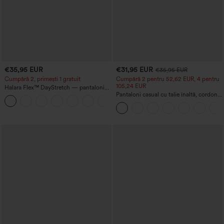
€35,95 EUR
€31,95 EUR
€35,95 EUR
Cumpără 2, primești 1 gratuit
Cumpără 2 pentru 52,62 EUR, 4 pentru
105,24 EUR
Halara Flex™ DayStretch — pantaloni
de lucru cu talie înaltă, buzunare și
Pantaloni casual cu talie înaltă, cordon,
+23
croială dreaptă
buzunare, croială largă, lejeri, cu aspect
de in