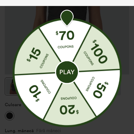
Culoare
Neagră
Lung. mânecă
Fără mâneci