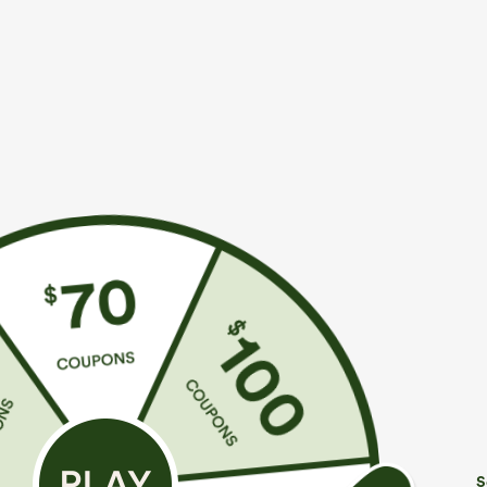
€35,95 EUR
€31,95 EUR
€40,95 EUR
€
Compra 2 por 61,54 € o 4 por 123,08 €.
Compra 2 por 5
Mono casual con tirantes ajustables, fruncidos,
Pantalones de ti
pierna ancha, tejido jaspeado y bolsillos - Easy
pernera ancha, 
+14
Peezy
tacto de lino.
S