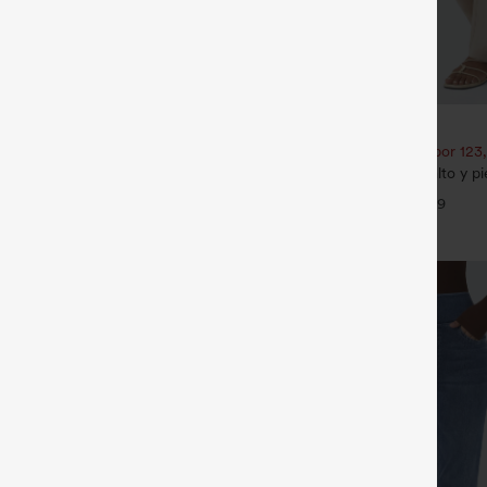
€35,95 EUR
ate 1 gratis
Compra 2 por 61,54 € o 4 por 123
ide Pocket Straight Leg Work
Pantalones casual de talle alto y p
tacto de lino y bolsillos
+27
+9