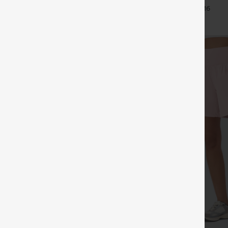
ecto lino
moldeadores de talle alto con frun
+11
+16
que realza los glúteos, control d
bolsillos