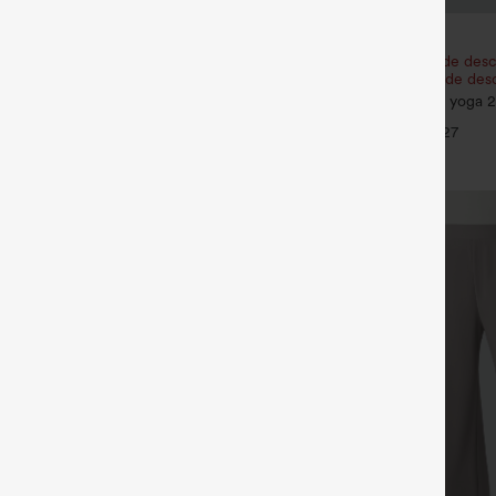
€35,95 EUR
én un 10% de descuento |
Compra 2 y obtén un 10% de desc
tén un 20% de descuento
Compra 3 y obtén un 20% de des
os de yoga 2 en 1 con bolsillo
SoftlyZero™ Airy Shorts de yoga 2
 muy alto y bolsillo lateral oculto
InstantCool de talle súper alto, 7" 
+24
+27
 de longitud más larga