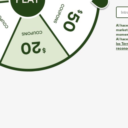
Al hace
marketi
momen
Al hace
los Tér
reconoc
€26,95 EUR
€35,95 EUR
Compra 3 por 52,62 € o 6 por 105,24 €.
Combina y ahor
Top casual de corte relajado con cuello redondo y
Pantalones crop