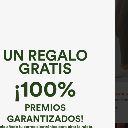
UN REGALO
GRATIS
¡100%
€31,95 EUR
35,95 EUR
€35,95 EUR
2,62 € o 4 por 105,24 €.
Compra 2 por 52,62 € o 4 por 105
ro alto con cordón y bolsillos,
Leggings SoCinched entrenamien
holgados y de estilo casual con
abdomen bolsillo lateral tiro alto
PREMIOS
+19
+20
GARANTIZADOS!
olo añade tu correo electrónico para girar la ruleta.