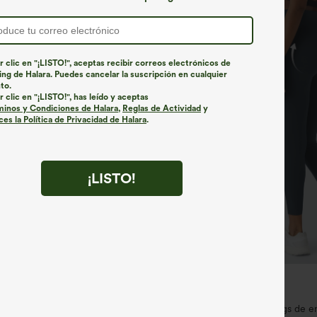
r clic en "¡LISTO!", aceptas recibir correos electrónicos de
ng de Halara. Puedes cancelar la suscripción en cualquier
to.
r clic en "¡LISTO!", has leído y aceptas
minos y Condiciones de Halara
,
Reglas de Actividad
y
es la Política de Privacidad de Halara
.
¡LISTO!
€35,95 EUR
€40,95 EUR
ra: 3 por 88,30 €
Compra 2 y llévate 1 gratis
ped de talle alto con bolsillos con
Halara UltraSculpt™ leggings de 