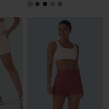
cido trasero
plisados de tiro alto con bolsillos en tela tipo
+25
e abdomen y
gofre