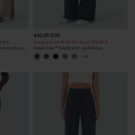
€40,95 EUR
,08 €.
Compra 2 por 61,54 € o 4 por 123,08 €.
ierna recta con
Halara Flex™ DayStretch pantalones
acampanados de trabajo de tiro medio con
+16
bolsillo lateral con cremallera