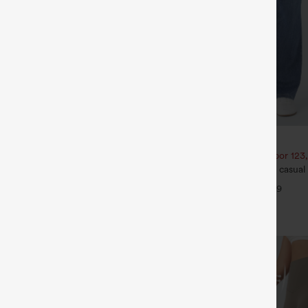
€35,95 EUR
€49,95 EUR
€44,95 EUR
én un 10% de descuento |
Compra 2 por 61,54 € o 4 por 123
tén un 20% de descuento
Halara Flex™ jeans bootcut casual 
queros casual lavados asimétricos
talle alto y con bolsillos
+9
 bolsillos con cremallera, corte
+9
 ancha