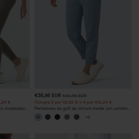
€35,95 EUR
€40,95 EUR
,24 €.
Compra 2 por 52,62 € o 4 por 105,24 €.
to moldeador
Pantalones de golf de cintura media con cordón,
dobladillo curvo, secado rápido, de corte cónico y
+6
con bolsillos - UPF40+