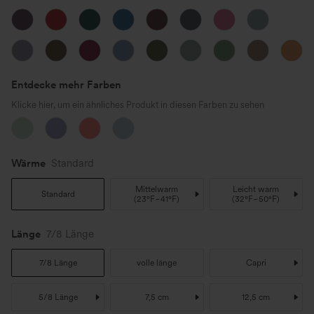
Entdecke mehr Farben
Klicke hier, um ein ähnliches Produkt in diesen Farben zu sehen
Wärme
Standard
Mittelwarm
Leicht warm
Standard
(
23°F~41°F
)
(
32°F~50°F
)
Länge
7/8 Länge
7/8 Länge
volle länge
Capri
5/8 Länge
7,5 cm
12,5 cm