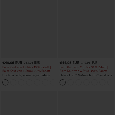
€49,95 EUR
€44,95 EUR
€53,95 EUR
€49,95 EUR
Beim Kauf von 2 Stück 10 % Rabatt |
Beim Kauf von 2 Stück 10 % Rabatt |
Beim Kauf von 3 Stück 20 % Rabatt
Beim Kauf von 3 Stück 20 % Rabatt
Hoch taillierte, konische, einfarbige
Halara Flex™ V-Ausschnitt-Overall aus
Anzughose mit Seitentaschen
gewaschenem Denim mit Taschen –
+8
lässig