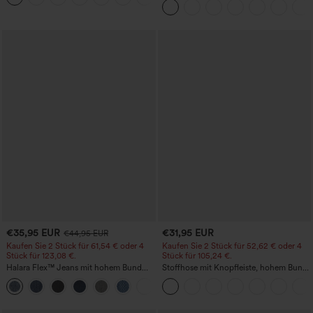
Baggy-Stil, weitem Bein, gewaschen,
lässig
€35,95 EUR
€31,95 EUR
€44,95 EUR
Kaufen Sie 2 Stück für 61,54 € oder 4
Kaufen Sie 2 Stück für 52,62 € oder 4
Stück für 123,08 €.
Stück für 105,24 €.
Halara Flex™ Jeans mit hohem Bund
Stoffhose mit Knopfleiste, hohem Bund,
und Taschen, gewaschener, lässiger
mehreren Taschen und geradem Bein
+5
Bootcut