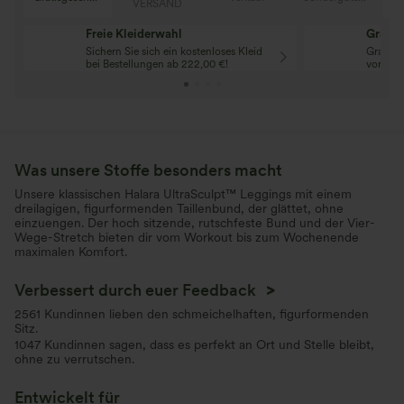
VERSAND
Freie Kleiderwahl
Gratis
Sichern Sie sich ein kostenloses Kleid
Gratis-
bei Bestellungen ab 222,00 €!
von 88,
Was unsere Stoffe besonders macht
Unsere klassischen Halara UltraSculpt™ Leggings mit einem
dreilagigen, figurformenden Taillenbund, der glättet, ohne
einzuengen. Der hoch sitzende, rutschfeste Bund und der Vier-
Wege-Stretch bieten dir vom Workout bis zum Wochenende
maximalen Komfort.
Verbessert durch euer Feedback
>
2561 Kundinnen lieben den schmeichelhaften, figurformenden
Sitz.
1047 Kundinnen sagen, dass es perfekt an Ort und Stelle bleibt,
ohne zu verrutschen.
Entwickelt für