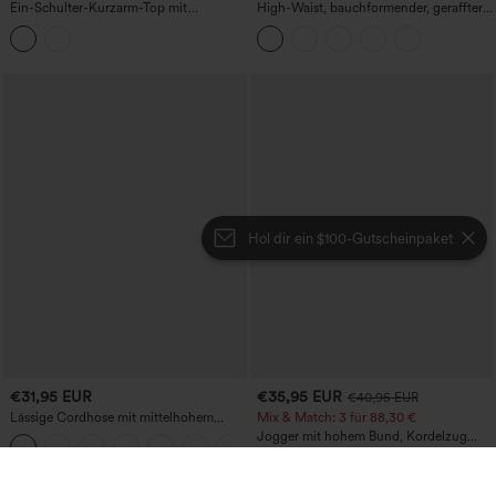
Ein-Schulter-Kurzarm-Top mit
High-Waist, bauchformender, geraffter
abgerundetem High-Low-Saum,
Midirock mit geschwungenem Saum, 2-
integriertem BH, gepunktet, lässig
in-1 Fleece/PU, lässig
Hol dir ein $100-Gutscheinpaket
€31,95 EUR
€35,95 EUR
€40,95 EUR
Lässige Cordhose mit mittelhohem
Mix & Match: 3 für 88,30 €
Bund, Reißverschluss und Seitentaschen
Jogger mit hohem Bund, Kordelzug
+7
und Raffung, schmal zulaufend,
schnelltrocknend mit kühlendem Griff,
mit Taschen - UPF40+