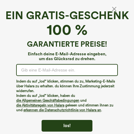
EIN GRATIS-GESCHENK
Halara UltraSculpt™*
100 %
SoCinched Hoch taillierte, Po-Lifting 7/8-
Trainingsleggings mit Bauchkontrolle und
Seitentaschen
4.6
(
10837
)
GARANTIERTE PREISE!
€31,95 EUR
€35,95 EUR
Einfach deine E-Mail-Adresse eingeben,
Buy 2 For €52,62 EUR, 4 For €105,24 EUR
um das Glücksrad zu drehen.
Indem du auf „los!“ klicken, stimmen du zu, Marketing-E-Mails
über Halara zu erhalten. du können Ihre Zustimmung jederzeit
widerrufen.
Indem du auf „los!“ klicken, haben du
die Allgemeinen Geschäftsbedingungen
und
die Aktivitätsregeln von Halara
gelesen und stimmen ihnen zu
und
erkennen die Datenschutzrichtlinie von Halara an
.
los!