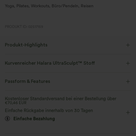
Yoga, Pilates, Workouts, Büro/Pendeln, Reisen
PRODUKT ID: 02517159
Produkt-Highlights
Kurvenreicher Halara UltraSculpt™ Stoff
Betone deine Kurven mit unserem figurformenden Stoff.
Passform & Features
Vier-Wege-Stretch
Atmungsaktiv
Mittlerer Support
flacher Bund
Seitentaschen
Kostenloser Standardversand bei einer Bestellung über
€70,46 EUR
Weich und glänzend
überziehen
Training
7/8-Länge
mit hohem Bund
Einfache Rückgabe innerhalb von 30 Tagen
Einfache Bezahlung
Kompression zur Formgebung
eng geschnitten
Hohe Dehnung
Vier-Wege-Stretch
Rutschfester Bund &
Taillenkontrollbund
Rückenunterstützung
Durch über 50 Tests perfektioniert: Das
Feuchtigkeitsableitend