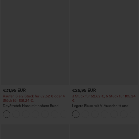
€31,95 EUR
€26,95 EUR
Kaufen Sie 2 Stück für 52,62 € oder 4
3 Stück für 52,62 €, 6 Stück für 105,24
Stück für 105,24 €.
€
DayStretch Hose mit hohem Bund,
Legere Bluse mit V-Ausschnitt und
Barrel-Leg und Taschen
kurzen Puffärmeln
+5