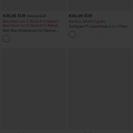
€35,95 EUR
€40,95 EUR
€40,95 EUR
Beim Kauf von 2 Stück 10 % Rabatt |
Kaufe 2, erhalte 1 gratis
Beim Kauf von 3 Stück 20 % Rabatt
Softlyzero™ rückenfreies 2-in-1-Flare-
Mid-Rise-Arbeitshose mit Taschen,
Trainingskleid – Wannabe – Easy Peezy
Barrel-Leg und weiter Passform
+3