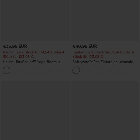
€35,95 EUR
€40,95 EUR
Kaufen Sie 2 Stück für 61,54 € oder 4
Kaufen Sie 2 Stück für 61,54 € oder 4
Stück für 123,08 €.
Stück für 123,08 €.
Halara UltraSculpt™ Yoga-Bootcut-
Softlyzero™ Eco Einfarbige, schmale,
Leggings mit hoher Taille,
hoch taillierte Wanderhose mit
+11
bauchformender Unterstützung und
mehreren Taschen
Tasche