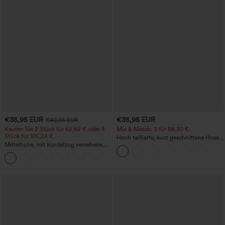
€35,95 EUR
€35,95 EUR
€40,95 EUR
Kaufen Sie 2 Stück für 52,62 € oder 4
Mix & Match: 3 für 88,30 €
Stück für 105,24 €.
Hoch taillierte, kurz geschnittene Hose
Mittelhohe, mit Kordelzug versehene,
mit Reißverschlusstasche in Leinenoptik
schnelltrocknende Golfhose mit schmal
+2
zulaufendem Schnitt, abgerundetem
Saum und Taschen – UPF 40+