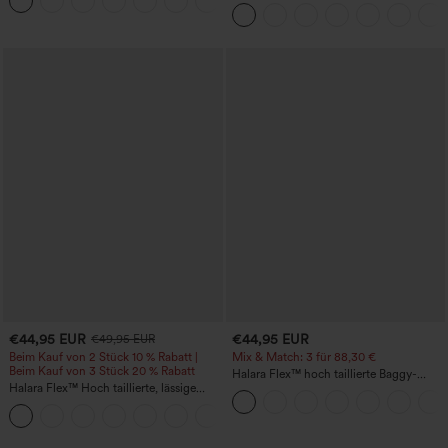
+8
kühlender Cool-Touch-Effekt, gestreift
mit hohem Bund, Bauchkontrolle,
und mit Taschen – Easy Peezy Edition
Color-Block-Streifen und Taschen
€44,95 EUR
€44,95 EUR
€49,95 EUR
Beim Kauf von 2 Stück 10 % Rabatt |
Mix & Match: 3 für 88,30 €
Beim Kauf von 3 Stück 20 % Rabatt
Halara Flex™ hoch taillierte Baggy-
Halara Flex™ Hoch taillierte, lässige
Jeans mit Taschen, weitem Bein,
Jeans mit Taschen, umgekrempeltem
stonewashed, lässig
+1
Saum, weitem Bein und verwaschenem
Finish