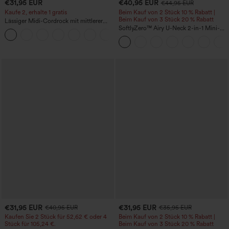
€31,95 EUR
€40,95 EUR
€44,95 EUR
Kaufe 2, erhalte 1 gratis
Beim Kauf von 2 Stück 10 % Rabatt |
Beim Kauf von 3 Stück 20 % Rabatt
Lässiger Midi-Cordrock mit mittlerer
Bundhöhe und vorderseitiger
SoftlyZero™ Airy U-Neck 2-in-1 Mini-
+1
Klapptasche
Kleid mit Tasche, InstantCool Tanz-
Sportkleid - kinderleicht
€31,95 EUR
€31,95 EUR
€40,95 EUR
€35,95 EUR
Kaufen Sie 2 Stück für 52,62 € oder 4
Beim Kauf von 2 Stück 10 % Rabatt |
Stück für 105,24 €.
Beim Kauf von 3 Stück 20 % Rabatt