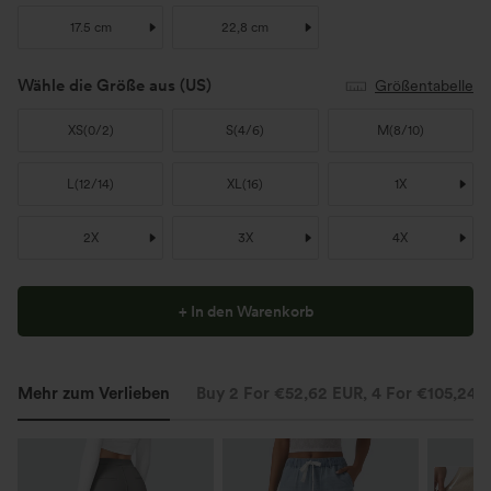
17.5 cm
22,8 cm
Wähle die Größe aus
(US)
Größentabelle
XS
(
0/2
)
S
(
4/6
)
M
(
8/10
)
L
(
12/14
)
XL
(
16
)
1X
2X
3X
4X
+ In den Warenkorb
Mehr zum Verlieben
Buy 2 For €52,62 EUR, 4 For €105,24 