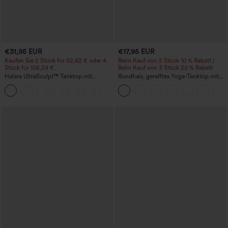
€31,95 EUR
€17,95 EUR
Kaufen Sie 2 Stück für 52,62 € oder 4
Beim Kauf von 2 Stück 10 % Rabatt |
Stück für 105,24 €.
Beim Kauf von 3 Stück 20 % Rabatt
Halara UltraSculpt™ Tanktop mit
Rundhals, gerafftes Yoga-Tanktop mit
Rundhalsausschnitt und
Cool-Touch-Effekt – UPF50+
+11
geschwungenem Saum