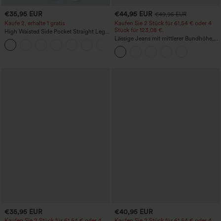
€35,95 EUR
€44,95 EUR
€49,95 EUR
Kaufe 2, erhalte 1 gratis
Kaufen Sie 2 Stück für 61,54 € oder 4
Stück für 123,08 €.
High Waisted Side Pocket Straight Leg
Work Pants
Lässige Jeans mit mittlerer Bundhöhe,
+23
Kordelzug und Taschen
€35,95 EUR
€40,95 EUR
Kaufen Sie 2 Stück für 61,54 € oder 4
Kaufen Sie 2 Stück für 61,54 € oder 4