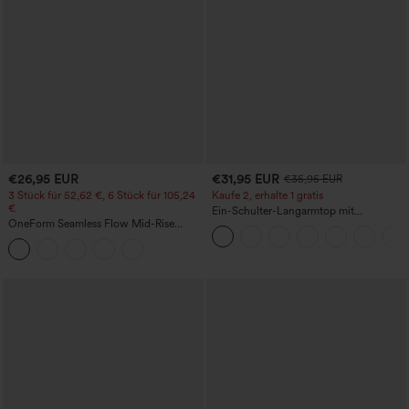
€26,95 EUR
€31,95 EUR
€35,95 EUR
3 Stück für 52,62 €, 6 Stück für 105,24
Kaufe 2, erhalte 1 gratis
€
Ein-Schulter-Langarmtop mit
OneForm Seamless Flow Mid-Rise
Daumenloch, geschwungener Saum
Yoga-Leggings - mittelhoher Bund,
(High-Low), schnell trocknend – Yoga-
bauchformend und mit Po-Lifting-
Sporttop mit integriertem BH
Effekt