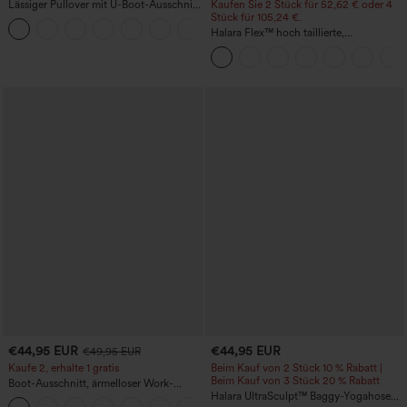
Lässiger Pullover mit U-Boot-Ausschnitt
Kaufen Sie 2 Stück für 52,62 € oder 4
und Fledermausärmeln.
Stück für 105,24 €.
+1
Halara Flex™ hoch taillierte,
figurformende Arbeitshose, die die Taille
schmaler wirken lässt, mit Taschen,
weitem Bein und Mikro-Waffelstruktur
€44,95 EUR
€44,95 EUR
€49,95 EUR
Kaufe 2, erhalte 1 gratis
Beim Kauf von 2 Stück 10 % Rabatt |
Beim Kauf von 3 Stück 20 % Rabatt
Boot-Ausschnitt, ärmelloser Work-
Jumpsuit mit seitlicher Bindung,
Halara UltraSculpt™ Baggy-Yogahose