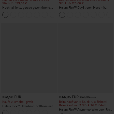
Stück für 123,08 €.
Stück für 123,08 €.
Hoch taillierte, gerade geschnittene,
Halara Flex™ DayStretch Hose mit
legere Leinen-Optik-Hose mit Taschen
mittlerer Bundhöhe, seitlicher
+5
Reißverschlusstasche und
Work‑Flare‑Schnitt
€31,95 EUR
€44,95 EUR
€49,95 EUR
Kaufe 2, erhalte 1 gratis
Beim Kauf von 2 Stück 10 % Rabatt |
Beim Kauf von 3 Stück 20 % Rabatt
Halara Flex™ Dehnbare Stoffhose mit
hohem Bund und Seitentasche hinten
Halara Flex™ Asymmetrische Low-Rise-
+13
Jeans mit Reißverschlusstaschen,