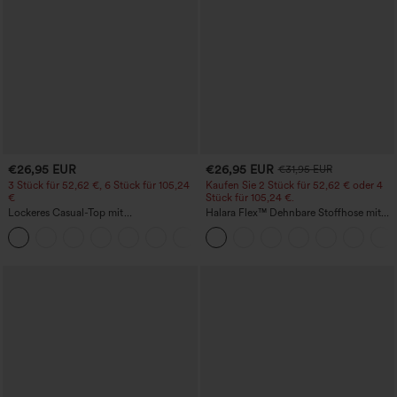
€26,95 EUR
€26,95 EUR
€31,95 EUR
3 Stück für 52,62 €, 6 Stück für 105,24
Kaufen Sie 2 Stück für 52,62 € oder 4
€
Stück für 105,24 €.
Lockeres Casual-Top mit
Halara Flex™ Dehnbare Stoffhose mit
Rundhalsausschnitt und
hohem Bund, Waffelmuster,
+1
Fledermausärmeln
Seitentaschen und weitem Bein