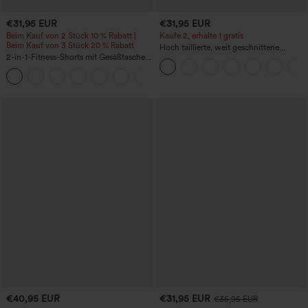
€31,95 EUR
€31,95 EUR
Beim Kauf von 2 Stück 10 % Rabatt |
Kaufe 2, erhalte 1 gratis
Beim Kauf von 3 Stück 20 % Rabatt
Hoch taillierte, weit geschnittene
2-in-1-Fitness-Shorts mit Gesäßtasche
Freizeithose aus Leinenmischung mit
und seitlicher versteckter Tasche 6,3 cm
Kordelzug und Taschen
+25
€40,95 EUR
€31,95 EUR
€35,95 EUR