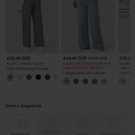
€35,95 EUR
€44,95 EUR
€35,95
€49,95 EUR
Kaufe 2, erhalte 1 gratis
Kaufen Sie 2 Stück für 61,54 €
Kaufen Si
oder 4 Stück für 123,08 €.
oder 4 St
High Waisted Side Pocket
Straight Leg Work Pants
Lässige Jeans mit mittlerer
Hoch taill
+23
Bundhöhe, Kordelzug und
geschnitt
Taschen
Optik-Ho
Unsere Angebote
KOSTENLOSER
ndergutschein
Gratisgeschenke
Verkauf
Sondergutschein