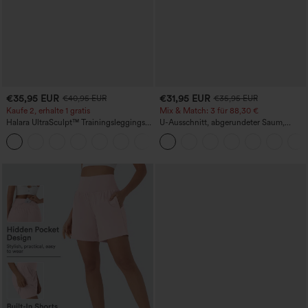
€35,95 EUR
€31,95 EUR
€40,95 EUR
€35,95 EUR
Kaufe 2, erhalte 1 gratis
Mix & Match: 3 für 88,30 €
Halara UltraSculpt™ Trainingsleggings
U-Ausschnitt, abgerundeter Saum,
mit hohem Bund – raffende Push-up-
InstantCool Yoga-Trägertop – UPF50+
+12
Po-Form, Bauchkontrolle, Taschen und
formende Passform