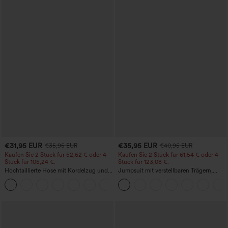
€31,95 EUR
€35,95 EUR
€35,95 EUR
€40,95 EUR
Kaufen Sie 2 Stück für 52,62 € oder 4
Kaufen Sie 2 Stück für 61,54 € oder 4
Stück für 105,24 €.
Stück für 123,08 €.
Hochtaillierte Hose mit Kordelzug und
Jumpsuit mit verstellbaren Trägern,
Taschen, weitem Bein, lässig und locker
gerafftem Detail, weitem Bein und
+15
in Leinenoptik
meliertem Stoff, lässig, mit Taschen -
Easy Peezy