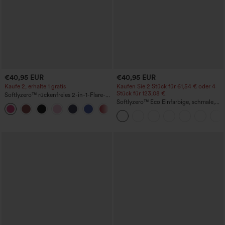
€40,95 EUR
€40,95 EUR
Kaufe 2, erhalte 1 gratis
Kaufen Sie 2 Stück für 61,54 € oder 4
Stück für 123,08 €.
Softlyzero™ rückenfreies 2-in-1-Flare-
Trainingskleid – Wannabe – Easy Peezy
Softlyzero™ Eco Einfarbige, schmale,
+29
hoch taillierte Wanderhose mit
mehreren Taschen