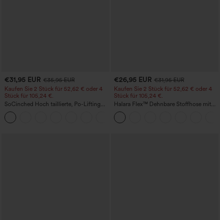
€31,95 EUR
€26,95 EUR
€35,95 EUR
€31,95 EUR
Kaufen Sie 2 Stück für 52,62 € oder 4
Kaufen Sie 2 Stück für 52,62 € oder 4
Stück für 105,24 €.
Stück für 105,24 €.
SoCinched Hoch taillierte, Po-Lifting
Halara Flex™ Dehnbare Stoffhose mit
7/8-Trainingsleggings mit
hohem Bund, Waffelmuster,
+16
Bauchkontrolle und Seitentaschen
Seitentaschen und weitem Bein