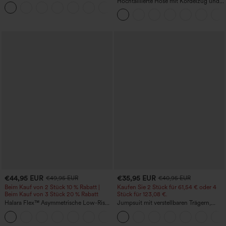
hohem Bund und Seitentasche hinten
Hochtaillierte Hose mit Kordelzug und
+13
Taschen, weitem Bein, lässig und locker
in Leinenoptik
€44,95 EUR
€35,95 EUR
€49,95 EUR
€40,95 EUR
Beim Kauf von 2 Stück 10 % Rabatt |
Kaufen Sie 2 Stück für 61,54 € oder 4
Beim Kauf von 3 Stück 20 % Rabatt
Stück für 123,08 €.
Halara Flex™ Asymmetrische Low-Rise-
Jumpsuit mit verstellbaren Trägern,
Jeans mit Reißverschlusstaschen,
gerafftem Detail, weitem Bein und
+5
Baggy-Stil, weitem Bein, gewaschen,
meliertem Stoff, lässig, mit Taschen -
lässig
Easy Peezy