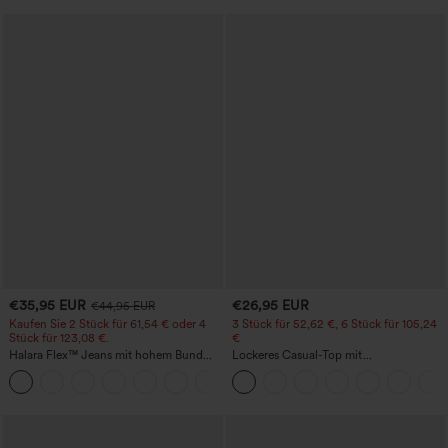
€35,95 EUR
€26,95 EUR
€44,95 EUR
Kaufen Sie 2 Stück für 61,54 € oder 4
3 Stück für 52,62 €, 6 Stück für 105,24
Stück für 123,08 €.
€
Halara Flex™ Jeans mit hohem Bund
Lockeres Casual-Top mit
und Taschen, gewaschener, lässiger
Rundhalsausschnitt und
+5
Bootcut
Fledermausärmeln