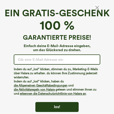
EIN GRATIS-GESCHENK
SoftlyZero™ Airy*
100 %
Softlyzero™ Airy 2-in-1-Crossover-Cool-
Touch-Tennisrock mit Seitentasche-Lucid-
längere Länge-UPF50+
4.6
(
831
)
GARANTIERTE PREISE!
€31,95 EUR
Buy 2 For €52,62 EUR, 4 For €105,24 EUR
Einfach deine E-Mail-Adresse eingeben,
um das Glücksrad zu drehen.
Indem du auf „los!“ klicken, stimmen du zu, Marketing-E-Mails
über Halara zu erhalten. du können Ihre Zustimmung jederzeit
widerrufen.
Indem du auf „los!“ klicken, haben du
die Allgemeinen Geschäftsbedingungen
und
die Aktivitätsregeln von Halara
gelesen und stimmen ihnen zu
und
erkennen die Datenschutzrichtlinie von Halara an
.
los!