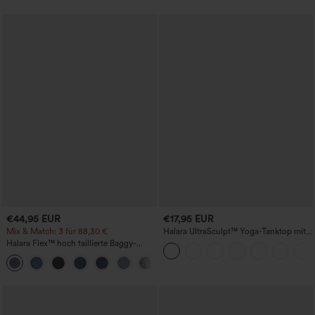
€44,95 EUR
€17,95 EUR
Mix & Match: 3 für 88,30 €
Halara UltraSculpt™ Yoga-Tanktop mit
doppelten Trägern und gedrehtem
Halara Flex™ hoch taillierte Baggy-
Rückendesign
Jeans mit Taschen, weitem Bein,
+2
stonewashed, lässig