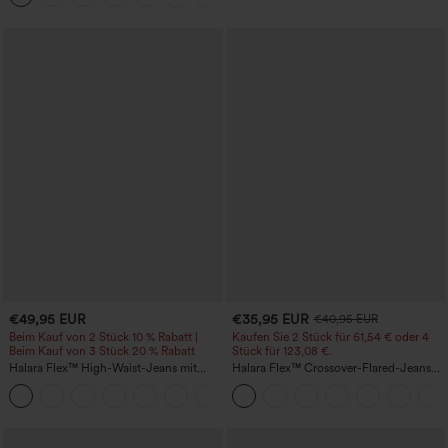
mit Taschen - UPF40+
€49,95 EUR
€35,95 EUR
€40,95 EUR
Beim Kauf von 2 Stück 10 % Rabatt |
Kaufen Sie 2 Stück für 61,54 € oder 4
Beim Kauf von 3 Stück 20 % Rabatt
Stück für 123,08 €.
Halara Flex™ High-Waist-Jeans mit
Halara Flex™ Crossover-Flared-Jeans
Bauchkontrolle, weitem Bein und
aus elastischem Strick-Denim mit
Taschen
hohem Bund und mehreren Taschen