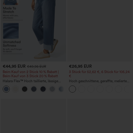
€44,95 EUR
€26,95 EUR
€49,95 EUR
Beim Kauf von 2 Stück 10 % Rabatt |
3 Stück für 52,62 €, 6 Stück für 105,24
Beim Kauf von 3 Stück 20 % Rabatt
€
Halara Flex™ Hoch taillierte, lässige
Hoch geschnittene, geraffte, melierte
Jeans mit Taschen, umgekrempeltem
Yoga-Pedal-Pusher-Joggers mit
+1
Saum, weitem Bein und verwaschenem
Taschen
Finish