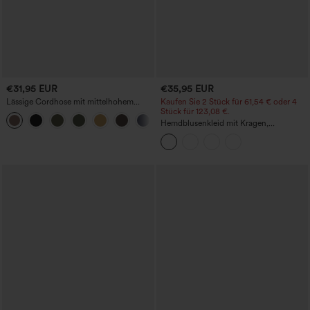
€31,95 EUR
€35,95 EUR
Lässige Cordhose mit mittelhohem
Kaufen Sie 2 Stück für 61,54 € oder 4
Bund, Reißverschluss und Seitentaschen
Stück für 123,08 €.
+7
Hemdblusenkleid mit Kragen,
Kappenärmeln, Taillengürtel,
geschwungenem Schlitzsaum, Midi-
Länge und Taschen