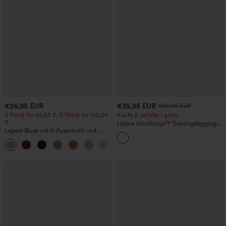
€26,95 EUR
€35,95 EUR
€40,95 EUR
3 Stück für 52,62 €, 6 Stück für 105,24
Kaufe 2, erhalte 1 gratis
€
Halara UltraSculpt™ Trainingsleggings
Legere Bluse mit V-Ausschnitt und
mit hohem Bund – raffende Push-up-
kurzen Puffärmeln
Po-Form, Bauchkontrolle, Taschen und
formende Passform