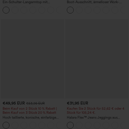
Ein-Schulter-Langarmtop mit
Boot-Ausschnitt, ärmelloser Work-
Daumenloch, geschwungener Saum
Jumpsuit mit seitlicher Bindung,
+3
(High-Low), schnell trocknend – Yoga-
kühlender Cool-Touch-Effekt, gestreift
Sporttop mit integriertem BH
und mit Taschen – Easy Peezy Edition
€49,95 EUR
€31,95 EUR
€53,95 EUR
Beim Kauf von 2 Stück 10 % Rabatt |
Kaufen Sie 2 Stück für 52,62 € oder 4
Beim Kauf von 3 Stück 20 % Rabatt
Stück für 105,24 €.
Hoch taillierte, konische, einfarbige
Halara Flex™ Jeans Jeggings aus
Anzughose mit Seitentaschen
elastischem Strick-Denim mit hohem
+8
Bund und Gesäßtaschen