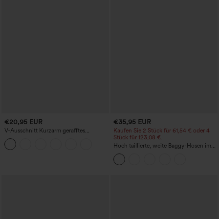
€20,95 EUR
€35,95 EUR
V-Ausschnitt Kurzarm gerafftes
Kaufen Sie 2 Stück für 61,54 € oder 4
schlichtes Freizeit-T-Shirt
Stück für 123,08 €.
Hoch taillierte, weite Baggy-Hosen im
Casual-Stil mit Taschen