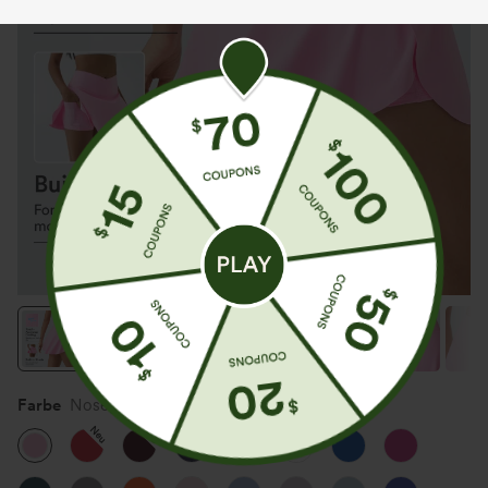
Farbe
Nosegay
Neu
Neu
Neu