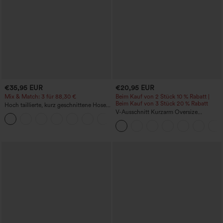
€35,95 EUR
€20,95 EUR
Mix & Match: 3 für 88,30 €
Beim Kauf von 2 Stück 10 % Rabatt |
Beim Kauf von 3 Stück 20 % Rabatt
Hoch taillierte, kurz geschnittene Hose
mit Reißverschlusstasche in Leinenoptik
V-Ausschnitt Kurzarm Oversize
+7
InstantCool schnelltrocknendes Yoga-
Sporttop