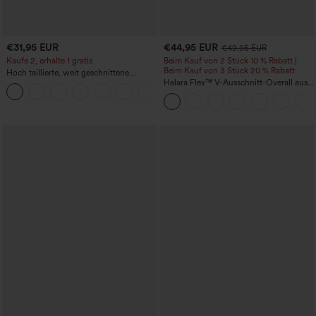
€31,95 EUR
€44,95 EUR
€49,95 EUR
Kaufe 2, erhalte 1 gratis
Beim Kauf von 2 Stück 10 % Rabatt |
Beim Kauf von 3 Stück 20 % Rabatt
Hoch taillierte, weit geschnittene
Freizeithose aus Leinenmischung mit
Halara Flex™ V-Ausschnitt-Overall aus
+5
Kordelzug und Taschen
gewaschenem Denim mit Taschen –
lässig