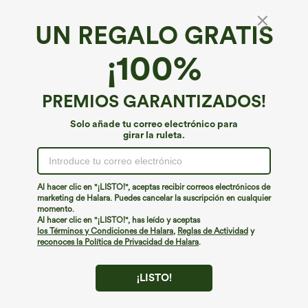
UN REGALO GRATIS
¡100%
PREMIOS GARANTIZADOS!
Solo añade tu correo electrónico para
girar la ruleta.
¡Ups!
No podemos encontrar la página que estás buscando.
Al hacer clic en "¡LISTO!", aceptas recibir correos electrónicos de
marketing de Halara. Puedes cancelar la suscripción en cualquier
momento.
Seguir comprando
Al hacer clic en "¡LISTO!", has leído y aceptas
los Términos y Condiciones de Halara
,
Reglas de Actividad
y
reconoces la Política de Privacidad de Halara
.
¡LISTO!