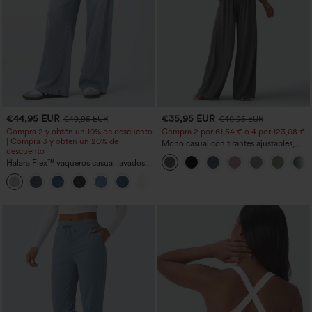
€44,95 EUR
€35,95 EUR
€49,95 EUR
€40,95 EUR
Compra 2 y obtén un 10% de descuento
Compra 2 por 61,54 € o 4 por 123,08 €.
| Compra 3 y obtén un 20% de
Mono casual con tirantes ajustables,
descuento
fruncidos, pierna ancha, tejido jaspeado
Halara Flex™ vaqueros casual lavados
y bolsillos - Easy Peezy
asimétricos de tiro bajo con bolsillos
+5
con cremallera, corte baggy y pierna
ancha