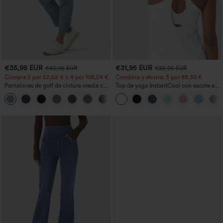
€35,95 EUR
€31,95 EUR
€40,95 EUR
€35,95 EUR
Compra 2 por 52,62 € o 4 por 105,24 €.
Combina y ahorra: 3 por 88,30 €
Pantalones de golf de cintura media con
Top de yoga InstantCool con escote en
cordón, dobladillo curvo, secado rápido,
U y bajo curvado - UPF50+
+2
de corte cónico y con bolsillos - UPF40+