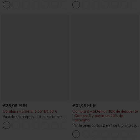
moldeador abdomen bolsillo lateral tiro
anchos plisados de tiro alto con bolsillos
+16
alto
en tela tipo gofre
€35,95 EUR
€31,95 EUR
Combina y ahorra: 3 por 88,30 €
Compra 2 y obtén un 10% de descuento
| Compra 3 y obtén un 20% de
Pantalones cropped de talle alto con
descuento
bolsillos con cremallera y efecto lino
+7
Pantalones cortos 2 en 1 de tiro alto con
bolsillo interior y trasero