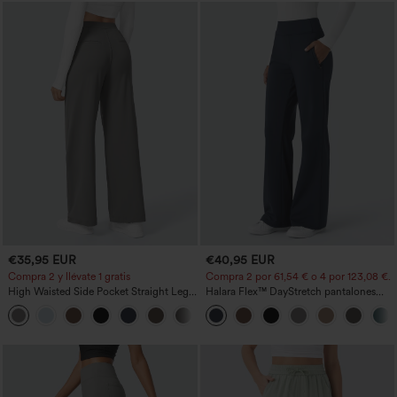
€35,95 EUR
€40,95 EUR
Compra 2 y llévate 1 gratis
Compra 2 por 61,54 € o 4 por 123,08 €.
High Waisted Side Pocket Straight Leg
Halara Flex™ DayStretch pantalones
Work Pants
acampanados de trabajo de tiro medio
+23
con bolsillo lateral con cremallera