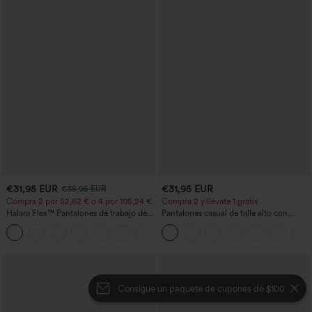
€31,95 EUR
€31,95 EUR
€35,95 EUR
Compra 2 por 52,62 € o 4 por 105,24 €.
Compra 2 y llévate 1 gratis
Halara Flex™ Pantalones de trabajo de
Pantalones casual de talle alto con
talle alto, moldeadores del cuerpo, que
cordón, pernera ancha, en mezcla de
+10
estilizan la cintura, con bolsillos, de
lino y con bolsillos
pierna ancha en micro‑waffle
Consigue un paquete de cupones de $100