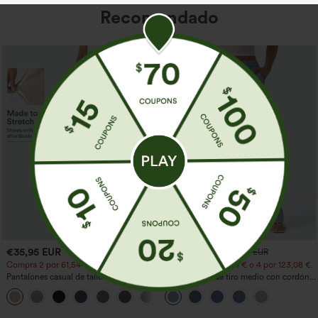
Recomendado
€35,95 EUR
€44,95 EUR
€49,95 EUR
Compra 2 por 61,54 € o 4 por 123,08 €.
Compra 2 por 61,54 € o 4 por 123,08 €.
Pantalones casual de talle alto y pierna
Jeans casual de tiro medio con cordón y
recta con tacto de lino y bolsillos
bolsillos
+5