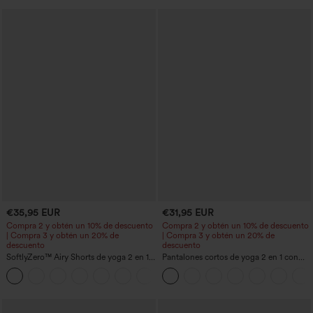
€35,95 EUR
€31,95 EUR
Compra 2 y obtén un 10% de descuento
Compra 2 y obtén un 10% de descuento
| Compra 3 y obtén un 20% de
| Compra 3 y obtén un 20% de
descuento
descuento
SoftlyZero™ Airy Shorts de yoga 2 en 1
Pantalones cortos de yoga 2 en 1 con
InstantCool de talle súper alto, 7" con
bolsillo trasero de talle muy alto y
+23
bolsillos
bolsillo lateral oculto de 5&#39;&#39;
de longitud más larga