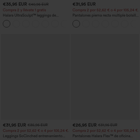
€35,95 EUR
€31,95 EUR
€40,95 EUR
Compra 2 y llévate 1 gratis
Compra 2 por 52,62 € o 4 por 105,24 €.
Halara UltraSculpt™ leggings de
Pantalones pierna recta múltiple bolsillo
entrenamiento moldeadores de talle alto
botón tiro alto
+11
con fruncido trasero que realza los
glúteos, control de abdomen y bolsillos
€31,95 EUR
€26,95 EUR
€35,95 EUR
€31,95 EUR
Compra 2 por 52,62 € o 4 por 105,24 €.
Compra 2 por 52,62 € o 4 por 105,24 €.
Leggings SoCinched entrenamiento
Pantalones Halara Flex™ de oficina