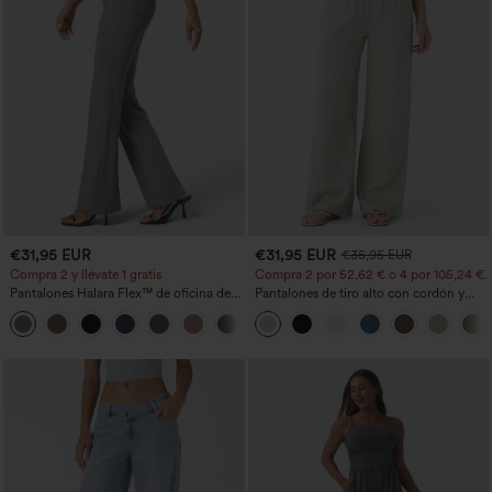
€31,95 EUR
€31,95 EUR
€35,95 EUR
Compra 2 y llévate 1 gratis
Compra 2 por 52,62 € o 4 por 105,24 €.
Pantalones Halara Flex™ de oficina de
Pantalones de tiro alto con cordón y
tiro alto ligeramente acampanados con
bolsillos, pernera ancha, holgados y de
+13
bolsillos
estilo casual con tacto de lino.