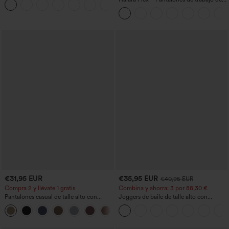
estilo jeans y bolsillos
talle alto, moldeadores del cuerpo, que
estilizan la cintura, con bolsillos, de
pierna ancha en micro‑waffle
€31,95 EUR
€35,95 EUR
€40,95 EUR
Compra 2 y llévate 1 gratis
Combina y ahorra: 3 por 88,30 €
Pantalones casual de talle alto con
Joggers de baile de talle alto con
cordón, pernera ancha, en mezcla de
cordón, fruncidos, corte cónico, secado
+5
lino y con bolsillos
rápido, tacto fresco y bolsillos - UPF40+