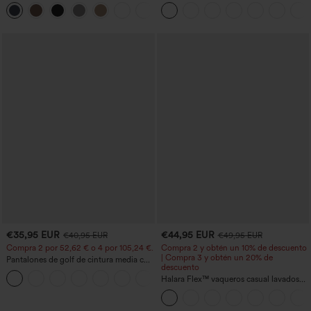
acampanados de trabajo de tiro medio
bolsillos, pernera ancha, holgados y de
+12
con bolsillo lateral con cremallera
estilo casual con tacto de lino.
€35,95 EUR
€44,95 EUR
€40,95 EUR
€49,95 EUR
Compra 2 por 52,62 € o 4 por 105,24 €.
Compra 2 y obtén un 10% de descuento
| Compra 3 y obtén un 20% de
Pantalones de golf de cintura media con
descuento
cordón, dobladillo curvo, secado rápido,
+2
de corte cónico y con bolsillos - UPF40+
Halara Flex™ vaqueros casual lavados
asimétricos de tiro bajo con bolsillos
con cremallera, corte baggy y pierna
ancha