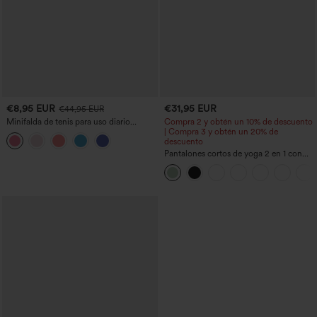
€8,95 EUR
€31,95 EUR
€44,95 EUR
Minifalda de tenis para uso diario
Compra 2 y obtén un 10% de descuento
SoftlyZero™ Airy Crossover 2 en 1 con
| Compra 3 y obtén un 20% de
bolsillo lateral InstantCool - Lucid
descuento
Pantalones cortos de yoga 2 en 1 con
bolsillo trasero de talle muy alto y
bolsillo lateral oculto de 5&#39;&#39;
de longitud más larga