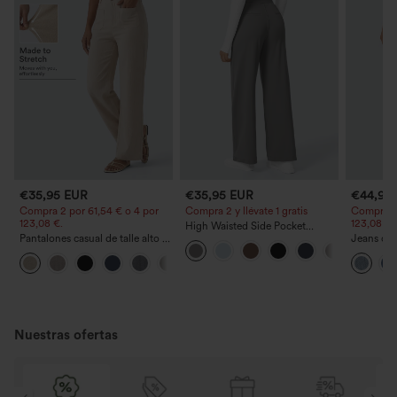
€35,95 EUR
€35,95 EUR
€44,95
Compra 2 por 61,54 € o 4 por
Compra 2 y llévate 1 gratis
Compra 2 
123,08 €.
123,08 €.
High Waisted Side Pocket
Pantalones casual de talle alto y
Straight Leg Work Pants
Jeans cas
pierna recta con tacto de lino y
cordón y 
+5
bolsillos
Nuestras ofertas