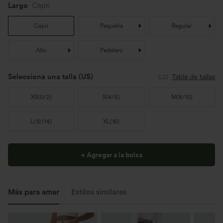
Largo
Capri
Capri
Pequeña
Regular
Alto
Pedalero
Selecciona una talla
(US)
Tabla de tallas
XS
(
0/2
)
S
(
4/6
)
M
(
8/10
)
L
(
12/14
)
XL
(
16
)
+ Agregar a la bolsa
Más para amar
Estilos similares