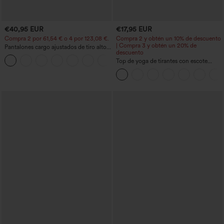
€40,95 EUR
€17,95 EUR
Compra 2 por 61,54 € o 4 por 123,08 €.
Compra 2 y obtén un 10% de descuento
| Compra 3 y obtén un 20% de
Pantalones cargo ajustados de tiro alto
descuento
con múltiples bolsillos y cremallera con
+10
botones
Top de yoga de tirantes con escote
redondo, fruncido y tacto fresco -
UPF50+