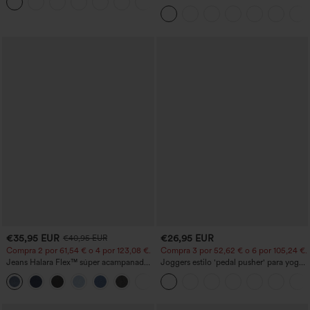
+3
media y bolsillo lateral frontal con
solapa
€35,95 EUR
€26,95 EUR
€40,95 EUR
Compra 2 por 61,54 € o 4 por 123,08 €.
Compra 3 por 52,62 € o 6 por 105,24 €.
Jeans Halara Flex™ súper acampanado
Joggers estilo 'pedal pusher' para yoga
elástico lavado bolsillo cruzado tiro alto
de talle alto, fruncidos y jaspeados, con
+1
bolsillos