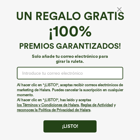
UN REGALO GRATIS
Peluche SoftlyZero™*
¡100%
Softlyzero™ Plush High Waisted Drawstring
Side Pocket Plain Capri Cool Touch Yoga
Joggers-UPF50+
4.7
(
73
)
PREMIOS GARANTIZADOS!
€40,95 EUR
Solo añade tu correo electrónico para
girar la ruleta.
Al hacer clic en "¡LISTO!", aceptas recibir correos electrónicos de
marketing de Halara. Puedes cancelar la suscripción en cualquier
momento.
Al hacer clic en "¡LISTO!", has leído y aceptas
los Términos y Condiciones de Halara
,
Reglas de Actividad
y
reconoces la Política de Privacidad de Halara
.
¡LISTO!