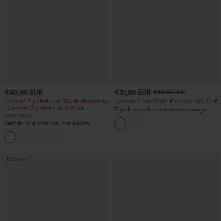
€40,95 EUR
€31,95 EUR
€40,95 EUR
Compra 2 y obtén un 10% de descuento
Compra 2 por 52,62 € o 4 por 105,24 €.
| Compra 3 y obtén un 20% de
Top de un solo hombro con manga
descuento
corta, dobladillo curvo high‑low,
Vestido midi informal con escote
sujetador integrado y estampado de
redondo, sujetador integrado, sin
lunares, estilo casual
mangas y bajo con volantes
Rebajas