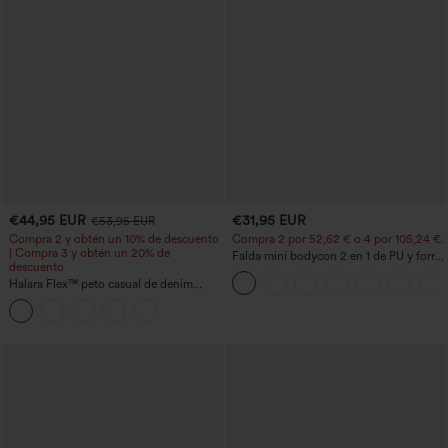
€44,95 EUR
€31,95 EUR
€53,95 EUR
Compra 2 y obtén un 10% de descuento
Compra 2 por 52,62 € o 4 por 105,24 €.
| Compra 3 y obtén un 20% de
Falda mini bodycon 2 en 1 de PU y forro
descuento
polar, de talle alto con control de
Halara Flex™ peto casual de denim
abdomen, fruncida y con dobladillo
lavado con escote cuadrado y bolsillos
curvo