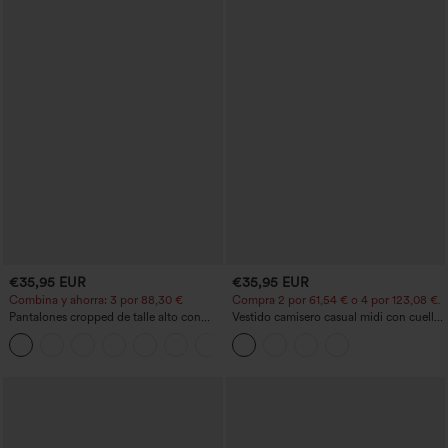
€35,95 EUR
€35,95 EUR
Combina y ahorra: 3 por 88,30 €
Compra 2 por 61,54 € o 4 por 123,08 €.
Pantalones cropped de talle alto con
Vestido camisero casual midi con cuello,
bolsillos con cremallera y efecto lino
mangas casquillo, cinturón, dobladillo
+7
curvo con abertura y bolsillos