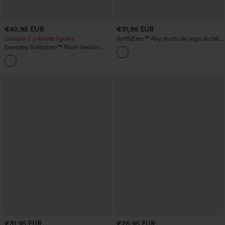
€40,95 EUR
€31,95 EUR
Compra 2 y llévate 1 gratis
SoftlyZero™ Airy shorts de yoga de talle
alto, fruncidos, InstantCool, 3'' con
Everyday Softlyzero™ Plush Vestido
bolsillos
deportivo sin espalda 2 en 1
+29
acampanado -Wannabe -Easy Peezy
€31,95 EUR
€26,95 EUR