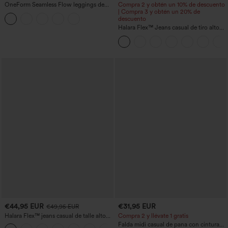
OneForm Seamless Flow leggings de
Compra 2 y obtén un 10% de descuento
yoga de talle alto con control abdominal
| Compra 3 y obtén un 20% de
y realce de glúteos
descuento
Halara Flex™ Jeans casual de tiro alto
con control abdominal, pernera ancha y
bolsillos
€44,95 EUR
€31,95 EUR
€49,95 EUR
Halara Flex™ jeans casual de talle alto
Compra 2 y llévate 1 gratis
con bolsillos, pierna recta y lavados
Falda midi casual de pana con cintura