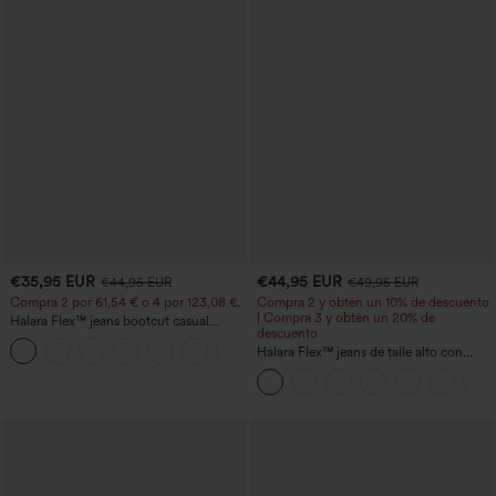
€35,95 EUR
€44,95 EUR
€44,95 EUR
€49,95 EUR
Compra 2 por 61,54 € o 4 por 123,08 €.
Compra 2 y obtén un 10% de descuento
| Compra 3 y obtén un 20% de
Halara Flex™ jeans bootcut casual
descuento
lavados, de talle alto y con bolsillos
+5
Halara Flex™ jeans de talle alto con
bolsillos, dobladillo enrollado, pierna
ancha y efecto lavado, estilo casual