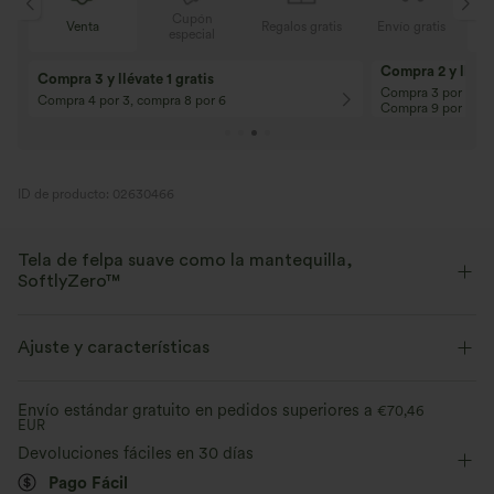
Cupón
Regalos gratis
Envío gratis
Venta
especial
10% de descuento
12% de descuent
¡En pedidos superiores a 107,00 EUR!
¡En pedidos superio
Código: Aug2026
Código: Aug2026
ID de producto: 02630466
Tela de felpa suave como la mantequilla,
SoftlyZero™
Suave como la mantequilla, elástico en cuatro direcciones y con
tecnología que absorbe la humedad para una comodidad que dura todo
Ajuste y características
el día.
Cintura plana
Con bolsillos
Con bolsillos
Envío estándar gratuito en pedidos superiores a
€70,46
Suave como la mantequilla
EUR
Con bolsillos
Cordón ajustable
Capri
Tiro alto
Devoluciones fáciles en 30 días
Elástico en cuatro direcciones
Transpirable
Pago Fácil
Skinny
Elasticidad alta
Elástico en 4 direcciones