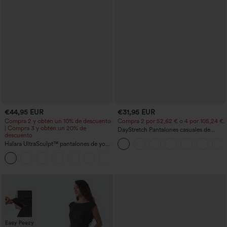
€44,95 EUR
€31,95 EUR
Compra 2 y obtén un 10% de descuento
Compra 2 por 52,62 € o 4 por 105,24 €.
| Compra 3 y obtén un 20% de
DayStretch Pantalones casuales de
descuento
cintura alta con pernera tipo barril y
Halara UltraSculpt™ pantalones de yoga
bolsillos
holgados de talle alto con control
abdominal, rayas color block y bolsillos