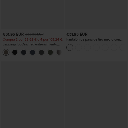
€31,95 EUR
€31,95 EUR
€35,95 EUR
Compra 2 por 52,62 € o 4 por 105,24 €.
Pantalón de pana de tiro medio con
cremallera
Leggings SoCinched entrenamiento
moldeador abdomen bolsillo lateral tiro
+16
alto