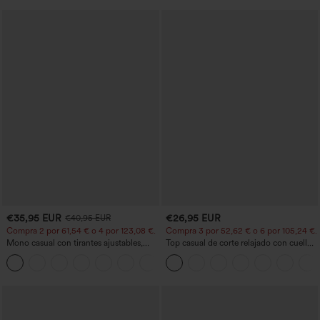
€35,95 EUR
€26,95 EUR
€40,95 EUR
Compra 2 por 61,54 € o 4 por 123,08 €.
Compra 3 por 52,62 € o 6 por 105,24 €.
Mono casual con tirantes ajustables,
Top casual de corte relajado con cuello
fruncidos, pierna ancha, tejido jaspeado
redondo y mangas murciélago.
+10
y bolsillos - Easy Peezy