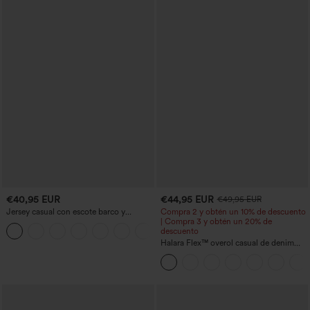
€40,95 EUR
€44,95 EUR
€49,95 EUR
Jersey casual con escote barco y
Compra 2 y obtén un 10% de descuento
mangas murciélago
| Compra 3 y obtén un 20% de
+1
descuento
Halara Flex™ overol casual de denim
lavado con escote en V y bolsillos