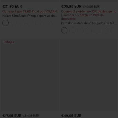
€31,95 EUR
€35,95 EUR
€40,95 EUR
Compra 2 por 52,62 € o 4 por 105,24 €.
Compra 2 y obtén un 10% de descuento
| Compra 3 y obtén un 20% de
Halara UltraSculpt™ top deportivo sin
descuento
mangas con escote redondo y bajo
+11
curvo
Pantalones de trabajo holgados de talle
medio con bolsillos y pernera estilo
barril
Rebajas
€17,95 EUR
€49,95 EUR
€31,95 EUR