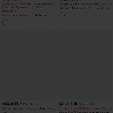
Compra 2 y obtén un 10% de descuento
Compra 3 por 52,62 € o 6 por 105,24 €.
| Compra 3 y obtén un 20% de
OneForm Seamless Flow – Leggings de
descuento
yoga sin costuras, tiro medio, control de
Pantalones cortos 2 en 1 de tiro alto con
abdomen y realce de glúteos
bolsillo interior y trasero
+25
€53,95 EUR
€31,95 EUR
€62,95 EUR
€35,95 EUR
Pantalones deportivos casual en French
Compra 2 por 52,62 € o 4 por 105,24 €.
terry con estampado denim, tiro medio,
Halara Flex™ Pantalones de trabajo de