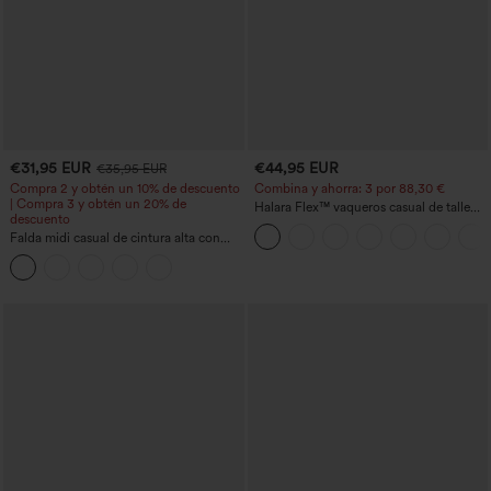
€31,95 EUR
€44,95 EUR
€35,95 EUR
Compra 2 y obtén un 10% de descuento
Combina y ahorra: 3 por 88,30 €
| Compra 3 y obtén un 20% de
Halara Flex™ vaqueros casual de talle
descuento
alto con bolsillos, estilo baggy de pierna
Falda midi casual de cintura alta con
ancha, efecto lavado
control abdominal, fruncida, bajo curvo,
2 en 1 en forro polar y PU