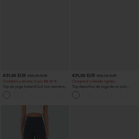
€31,95 EUR
€31,95 EUR
€35,95 EUR
€35,95 EUR
Combina y ahorra: 3 por 88,30 €
Compra 2 y llévate 1 gratis
Top de yoga InstantCool con escote en
Top deportivo de yoga de un solo
U y bajo curvado - UPF50+
hombro, manga larga con agujero para
el pulgar, dobladillo curvo estilo high-
low (frente más corto, espalda más
larga), de secado rápido, con sujetador
incorporado