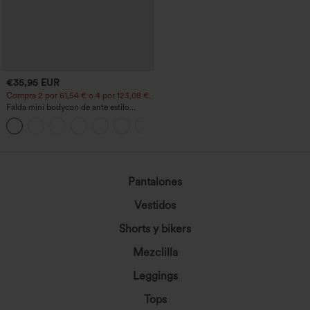
€35,95 EUR
Compra 2 por 61,54 € o 4 por 123,08 €.
Falda mini bodycon de ante estilo
crossover, talle alto, 2 en 1, dobladillo
con flecos, para fiesta
Pantalones
Vestidos
Shorts y bikers
Mezclilla
Leggings
Tops