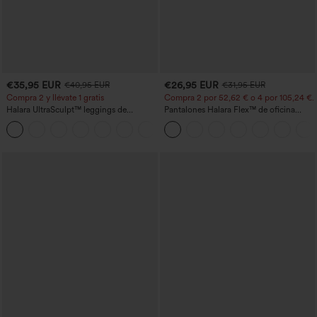
€35,95 EUR
€26,95 EUR
€40,95 EUR
€31,95 EUR
Compra 2 y llévate 1 gratis
Compra 2 por 52,62 € o 4 por 105,24 €.
Halara UltraSculpt™ leggings de
Pantalones Halara Flex™ de oficina
entrenamiento moldeadores de talle alto
anchos plisados de tiro alto con bolsillos
+11
con fruncido trasero que realza los
en tela tipo gofre
glúteos, control de abdomen y bolsillos