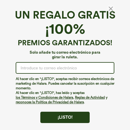
UN REGALO GRATIS
¡100%
PREMIOS GARANTIZADOS!
Solo añade tu correo electrónico para
girar la ruleta.
¡Ups!
No podemos encontrar la página que estás buscando.
Al hacer clic en "¡LISTO!", aceptas recibir correos electrónicos de
marketing de Halara. Puedes cancelar la suscripción en cualquier
momento.
Seguir comprando
Al hacer clic en "¡LISTO!", has leído y aceptas
los Términos y Condiciones de Halara
,
Reglas de Actividad
y
reconoces la Política de Privacidad de Halara
.
¡LISTO!