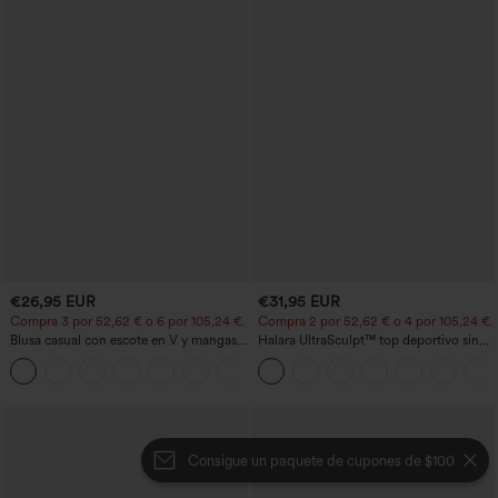
€26,95 EUR
€31,95 EUR
Compra 3 por 52,62 € o 6 por 105,24 €.
Compra 2 por 52,62 € o 4 por 105,24 €.
Blusa casual con escote en V y mangas
Halara UltraSculpt™ top deportivo sin
cortas abullonadas
mangas con escote redondo y bajo
curvo
Consigue un paquete de cupones de $100