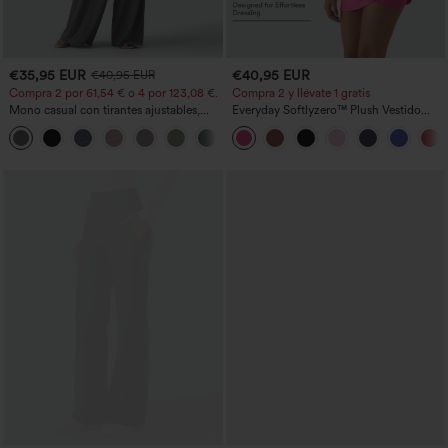
€35,95 EUR
€40,95 EUR
€40,95 EUR
Compra 2 por 61,54 € o 4 por 123,08 €.
Compra 2 y llévate 1 gratis
Mono casual con tirantes ajustables,
Everyday Softlyzero™ Plush Vestido
fruncidos, pierna ancha, tejido jaspeado
deportivo sin espalda 2 en 1
+10
y bolsillos - Easy Peezy
acampanado -Wannabe -Easy Peezy