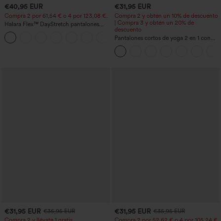
€40,95 EUR
€31,95 EUR
Compra 2 por 61,54 € o 4 por 123,08 €.
Compra 2 y obtén un 10% de descuento
| Compra 3 y obtén un 20% de
Halara Flex™ DayStretch pantalones
descuento
acampanados de trabajo de tiro medio
+12
con bolsillo lateral con cremallera
Pantalones cortos de yoga 2 en 1 con
bolsillo trasero de talle muy alto y
bolsillo lateral oculto de 5&#39;&#39;
de longitud más larga
€31,95 EUR
€31,95 EUR
€35,95 EUR
€35,95 EUR
Compra 2 y llévate 1 gratis
Compra 2 por 52,62 € o 4 por 105,24 €.