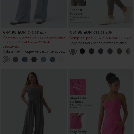
€44,95 EUR
€31,95 EUR
€49,95 EUR
€35,95 EUR
Compra 2 y obtén un 10% de descuento
Compra 2 por 52,62 € o 4 por 105,24 €.
| Compra 3 y obtén un 20% de
Leggings SoCinched entrenamiento
descuento
moldeador abdomen bolsillo lateral tiro
Halara Flex™ vaqueros casual lavados
alto
asimétricos de tiro bajo con bolsillos
+5
con cremallera, corte baggy y pierna
ancha