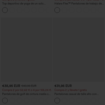
Top deportivo de yoga de un solo
Halara Flex™ Pantalones de trabajo de
hombro, manga larga con agujero para
talle alto, moldeadores del cuerpo, que
+3
el pulgar, dobladillo curvo estilo high-
estilizan la cintura, con bolsillos, de
low (frente más corto, espalda más
pierna ancha en micro‑waffle
larga), de secado rápido, con sujetador
incorporado
€35,95 EUR
€31,95 EUR
€40,95 EUR
Compra 2 por 52,62 € o 4 por 105,24 €.
Compra 2 y llévate 1 gratis
Pantalones de golf de cintura media con
Pantalones casual de talle alto con
cordón, dobladillo curvo, secado rápido,
cordón, pernera ancha, en mezcla de
+2
de corte cónico y con bolsillos - UPF40+
lino y con bolsillos