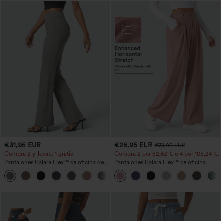
€31,95 EUR
€26,95 EUR
€31,95 EUR
Compra 2 y llévate 1 gratis
Compra 2 por 52,62 € o 4 por 105,24 €.
Pantalones Halara Flex™ de oficina de
Pantalones Halara Flex™ de oficina
tiro alto ligeramente acampanados con
anchos plisados de tiro alto con bolsillos
+13
bolsillos
en tela tipo gofre