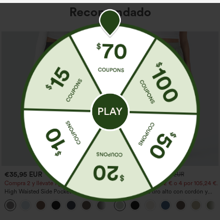
Recomendado
€35,95 EUR
€31,95 EUR
€35,95 EUR
Compra 2 y llévate 1 gratis
Compra 2 por 52,62 € o 4 por 105,24 €.
High Waisted Side Pocket Straight Leg
Pantalones de tiro alto con cordón y
Work Pants
bolsillos, pernera ancha, holgados y de
+23
estilo casual con tacto de lino.