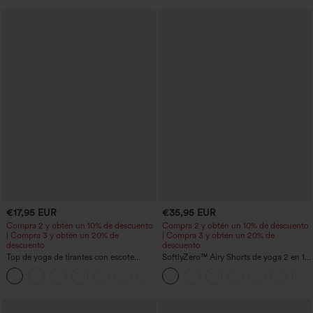
€17,95 EUR
€35,95 EUR
Compra 2 y obtén un 10% de descuento
Compra 2 y obtén un 10% de descuento
| Compra 3 y obtén un 20% de
| Compra 3 y obtén un 20% de
descuento
descuento
Top de yoga de tirantes con escote
SoftlyZero™ Airy Shorts de yoga 2 en 1
redondo, fruncido y tacto fresco -
InstantCool de talle súper alto, 7" con
+16
UPF50+
bolsillos