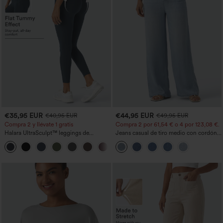
€35,95 EUR
€44,95 EUR
€40,95 EUR
€49,95 EUR
Compra 2 y llévate 1 gratis
Compra 2 por 61,54 € o 4 por 123,08 €.
Halara UltraSculpt™ leggings de
Jeans casual de tiro medio con cordón y
entrenamiento moldeadores de talle alto
bolsillos
+11
con fruncido trasero que realza los
glúteos, control de abdomen y bolsillos