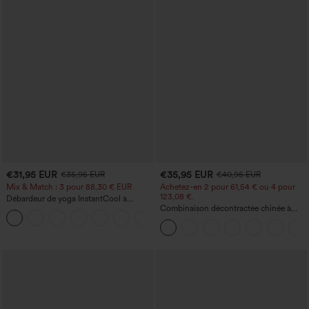
€31,95 EUR
€35,95 EUR
€35,95 EUR
€40,95 EUR
Mix & Match : 3 pour 88,30 € EUR
Achetez-en 2 pour 61,54 € ou 4 pour
123,08 €.
Débardeur de yoga InstantCool à
encolure en U et ourlet arrondi –
Combinaison décontractée chinée à
UPF50+
bretelles réglables, fronces et jambes
larges, avec poches — facile comme
tout