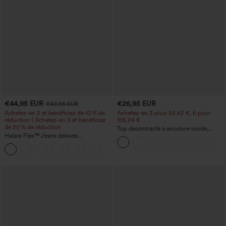
€44,95 EUR
€26,95 EUR
€49,95 EUR
Achetez-en 2 et bénéficiez de 10 % de
Achetez-en 3 pour 52,62 €, 6 pour
réduction | Achetez-en 3 et bénéficiez
105,24 €
de 20 % de réduction
Top décontracté à encolure ronde,
Halara Flex™ Jeans délavés
manches chauve-souris et coupe ample
décontractés, coupe baggy à jambe
+5
large, taille basse asymétrique, poches
zippées