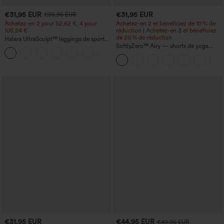
€31,95 EUR
€31,95 EUR
€35,95 EUR
Achetez-en 2 pour 52,62 €, 4 pour
Achetez-en 2 et bénéficiez de 10 % de
105,24 €
réduction | Achetez-en 3 et bénéficiez
de 20 % de réduction
Halara UltraSculpt™ leggings de sport
taille haute sculptants — rehaussement
SoftlyZero™ Airy — shorts de yoga
+15
fessier, maintien du ventre, avec poche
super taille haute 2-en-1 InstantCool
avec poches
€31,95 EUR
€44,95 EUR
€49,95 EUR