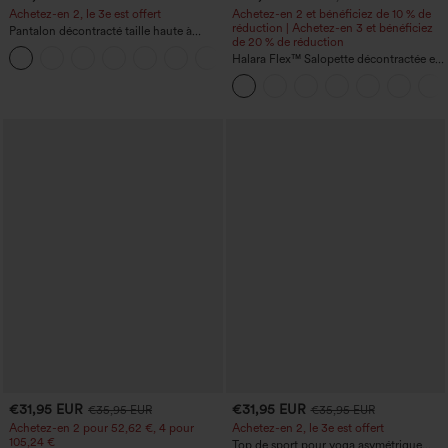
Achetez-en 2, le 3e est offert
Achetez-en 2 et bénéficiez de 10 % de
réduction | Achetez-en 3 et bénéficiez
Pantalon décontracté taille haute à
de 20 % de réduction
cordon, coupe large en mélange de lin,
+5
avec poches
Halara Flex™ Salopette décontractée en
denim lavé à encolure en V avec poche
€31,95 EUR
€31,95 EUR
€35,95 EUR
€35,95 EUR
Achetez-en 2 pour 52,62 €, 4 pour
Achetez-en 2, le 3e est offert
105,24 €
Top de sport pour yoga asymétrique