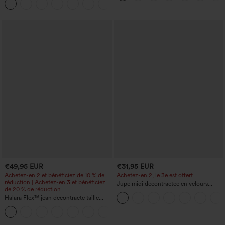
rapide et toucher frais, avec poches —
UPF40+
€49,95 EUR
€31,95 EUR
Achetez-en 2 et bénéficiez de 10 % de
Achetez-en 2, le 3e est offert
réduction | Achetez-en 3 et bénéficiez
Jupe midi décontractée en velours
de 20 % de réduction
côtelé, taille mi-haute, poches avant
Halara Flex™ jean décontracté taille
latérales à rabat
haute à effet gainant, coupe large, avec
poches