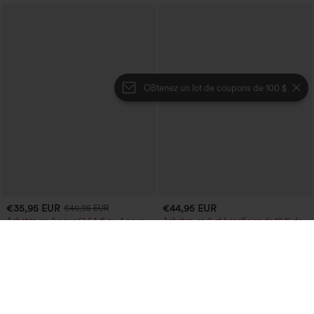
OBtenez un lot de coupons de 100 $
€35,95 EUR
€44,95 EUR
€40,95 EUR
Achetez-en 2 pour 61,54 € ou 4 pour
Achetez-en 2 et bénéficiez de 10 % de
123,08 €.
réduction | Achetez-en 3 et bénéficiez
de 20 % de réduction
Halara Flex™ Jean décontracté lavé
taille haute à poche croisée
Halara UltraSculpt™ pantalon baggy de
+1
yoga taille haute à effet gainant pour le
ventre, à rayures color block, avec
poches