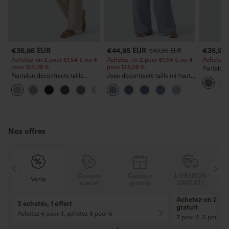
€35,95 EUR
€44,95 EUR
€35,95
€49,95 EUR
Achetez-en 2 pour 61,54 € ou 4
Achetez-en 2 pour 61,54 € ou 4
Achetez-en
pour 123,08 €.
pour 123,08 €.
Pantalon 
Pantalon décontracté taille
Jean décontracté taille mi‑haute,
DayStretch
haute à jambe droite, effet lin,
à cordon de serrage, avec
poches et
+5
avec poches
poches
Nos offres
N
Coupon
Cadeaux
LIVRAISON
Vente
E
spécial
gratuits
GRATUITE
Achetez-en 2, ob
3 achetés, 1 offert
gratuit
Achetez 4 pour 3, achetez 8 pour 6
3 pour 2, 6 pour 4,