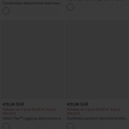
Combinaison décontractée style harem,
(une épaule) à manches longues avec
encolure en U et poche - Édition Easy
ouverture pour le pouce, ourlet arrondi
+11
Peezy
haut-bas, séchage rapide, soutien-gorge
intégré.
€31,95 EUR
€31,95 EUR
Achetez-en 2 pour 52,62 €, 4 pour
Achetez-en 2 pour 52,62 €, 4 pour
105,24 €
105,24 €
Halara Flex™ Leggings décontractés en
DayStretch pantalon décontracté taille
jean à taille haute avec poches
haute à jambe en forme de tonneau
avec poches