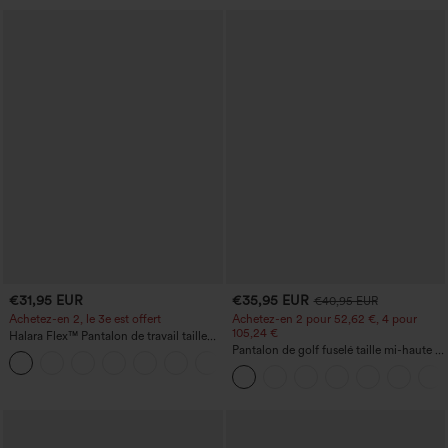
€31,95 EUR
€35,95 EUR
€40,95 EUR
Achetez-en 2, le 3e est offert
Achetez-en 2 pour 52,62 €, 4 pour
105,24 €
Halara Flex™ Pantalon de travail taille
haute avec poche latérale arrière et
Pantalon de golf fuselé taille mi-haute à
+13
légère coupe évasée
cordon, ourlet incurvé, séchage rapide,
avec poches — UPF40+