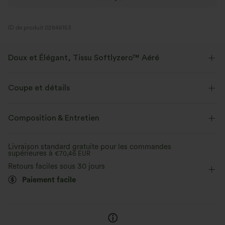
ID de produit 02846153
Doux et Élégant, Tissu Softlyzero™ Aéré
Sentez-vous comme flottant dans l'air avec notre tissu super doux qui
est frais au toucher.
Coupe et détails
Extensible dans les 4 sens
Tissu respirant
Près du corps
Soutien-gorge intégré
Col carré
Composition & Entretien
Fente
Style corset
Enfilable
Fête et Mariage
Frais au toucher
Doux et lisse
Livraison standard gratuite pour les commandes
supérieures à
Midi
Étroite
€70,46 EUR
Sans manches
Haute élasticité
Évacue l’humidité
Retours faciles sous 30 jours
Élasticité quatre directions
Moulante
Paiement facile