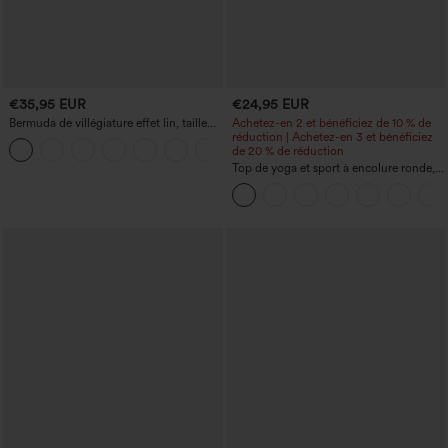
€35,95 EUR
€24,95 EUR
Bermuda de villégiature effet lin, taille
Achetez-en 2 et bénéficiez de 10 % de
haute, ourlet roulotté, longueur 10'' avec
réduction | Achetez-en 3 et bénéficiez
+3
poches
de 20 % de réduction
Top de yoga et sport à encolure ronde,
manches courtes, à fronces, effet
rafraîchissant au toucher - UPF50+