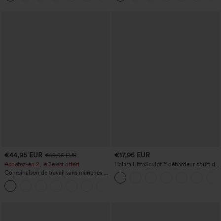
€44,95 EUR
€17,95 EUR
€49,95 EUR
Achetez-en 2, le 3e est offert
Halara UltraSculpt™ débardeur court de
yoga dos nu torsadé à bretelles doubles
Combinaison de travail sans manches à
encolure bateau, côtés noués, toucher
+8
frais, rayée, avec poches — Édition Easy
Peezy