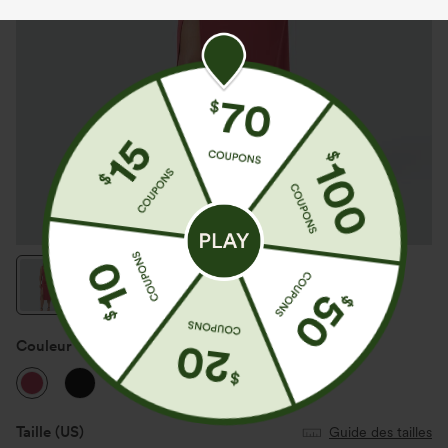
Couleur
Winterberry
Taille
(US)
Guide des tailles