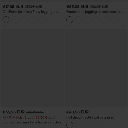
€17,95 EUR
€53,95 EUR
€31,95 EUR
€62,95 EUR
OneForm Seamless Flow legging de
Pantalon de jogging décontracté en
yoga taille haute, gainant pour le ventre
French terry à imprimé denim, taille mi-
et effet rehausseur de fesses
haute, style jean, avec poches
€35,95 EUR
€40,95 EUR
€40,95 EUR
Mix & Match : 3 pour 88,30 € EUR
Pull décontracté à col bateau et
manches chauve-souris
Joggers de danse taille haute à cordon,
effet froncé, coupe fuselée, à séchage