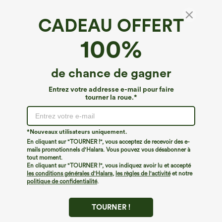
CADEAU OFFERT
SoftlyZero™ Airy*
100%
SoftlyZero™ Robe midi bodycon style corset
à encolure carrée, froncée, aérienne et
fraîche au toucher, taille plus
€26,95 EUR
de chance de gagner
€35,95 EUR
Entrez votre addresse e-mail pour faire
tourner la roue.*
*Nouveaux utilisateurs uniquement.
En cliquant sur "TOURNER !", vous acceptez de recevoir des e-
mails promotionnels d'Halara. Vous pouvez vous désabonner à
tout moment.
En cliquant sur "TOURNER !", vous indiquez avoir lu et accepté
les conditions générales d'Halara
,
les règles de l'activité
et notre
politique de confidentialité
.
TOURNER !