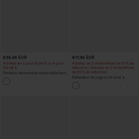
€35,95 EUR
€17,95 EUR
Achetez-en 2 pour 61,54 € ou 4 pour
Achetez-en 2 et bénéficiez de 10 % de
123,08 €.
réduction | Achetez-en 3 et bénéficiez
de 20 % de réduction
Pantalon décontracté ample taille haute
à jambes larges, avec poches
Débardeur de yoga à col rond, à
fronces, effet rafraîchissant - UPF50+