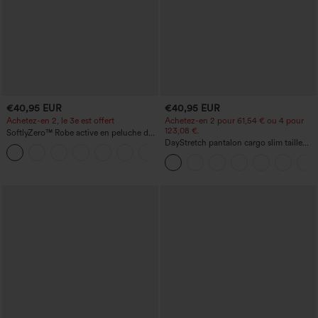
€40,95 EUR
€40,95 EUR
Achetez-en 2, le 3e est offert
Achetez-en 2 pour 61,54 € ou 4 pour
123,08 €.
SoftlyZero™ Robe active en peluche dos
nu — Édition Hyper Facile
DayStretch pantalon cargo slim taille
+29
haute, poches zippées, uni