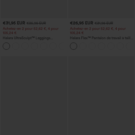
€31,95 EUR
€26,95 EUR
€35,95 EUR
€31,95 EUR
Achetez-en 2 pour 52,62 €, 4 pour
Achetez-en 2 pour 52,62 €, 4 pour
105,24 €
105,24 €
Halara UltraSculpt™ Leggings
Halara Flex™ Pantalon de travail à taille
d'entraînement sculptants taille haute,
haute, jambe large, avec poches, en
+16
effet ventre plat, avec poche
maille gaufrée