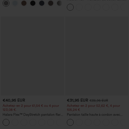
+23
coupe droite
haute sculptant la silhouette, gainant la
taille, avec poches, jambe large en
micro-gaufre
€40,95 EUR
€31,95 EUR
€35,95 EUR
Achetez-en 2 pour 61,54 € ou 4 pour
Achetez-en 2 pour 52,62 €, 4 pour
123,08 €.
105,24 €
Halara Flex™ DayStretch pantalon flare
Pantalon taille haute à cordon avec
de travail, taille mi-haute, poche latérale
poches, jambe large et coupe ample,
+12
zippée
style décontracté, effet lin