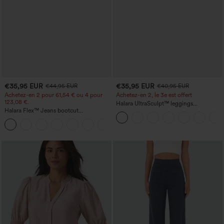
€35,95 EUR
€35,95 EUR
€44,95 EUR
€40,95 EUR
Achetez-en 2 pour 61,54 € ou 4 pour
Achetez-en 2, le 3e est offert
123,08 €.
Halara UltraSculpt™ leggings
Halara Flex™ Jeans bootcut
d'entraînement taille haute — fronces
décontractés taille haute, effet délavé,
liftantes pour le fessier, maintien gainant
+5
avec poches
du ventre et poche