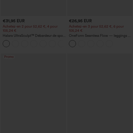
€31,95 EUR
€26,95 EUR
Achetez-en 2 pour 52,62 €, 4 pour
Achetez-en 3 pour 52,62 €, 6 pour
105,24 €
105,24 €
Halara UltraSculpt™ Débardeur de sport
OneForm Seamless Flow — leggings de
à col rond et ourlet arrondi
yoga sans coutures, taille mi-haute, effet
+11
gainant pour le ventre et liftant pour les
fesses
Promo