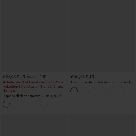
€31,95 EUR
€20,95 EUR
€35,95 EUR
Achetez-en 2 et bénéficiez de 10 % de
T-shirt uni décontracté à col V, manches
réduction | Achetez-en 3 et bénéficiez
courtes et fronces
de 20 % de réduction
Jupe midi décontractée 2-en-1, taille
haute à effet gainant, froncée avec
ourlet arrondi, en polaire et PU