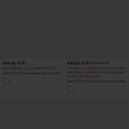
€44,95 EUR
€49,95 EUR
€53,95 EUR
Mix & Match : 3 pour 88,30 € EUR
Achetez-en 2 et bénéficiez de 10 % de
réduction | Achetez-en 3 et bénéficiez
Halara Flex™ jean délavé décontracté
de 20 % de réduction
taille haute à poches, coupe baggy à
+2
jambe large
Halara Flex™ Pantalon de travail fuselé,
uni, taille haute, avec poches