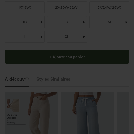
1X
(
18W
)
2X
(
20W/22W
)
3X
(
24W/26W
)
XS
S
M
L
XL
+ Ajouter au panier
À découvrir
Styles Similaires