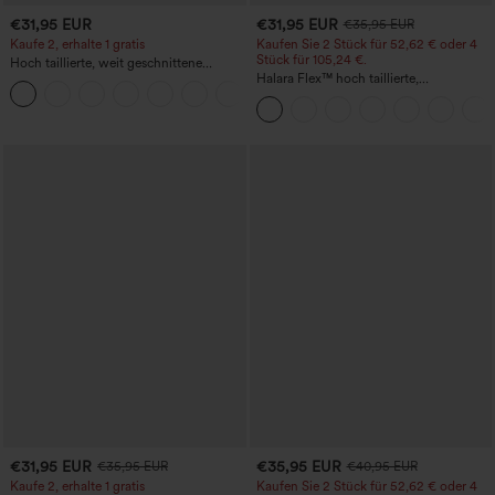
€31,95 EUR
€31,95 EUR
€35,95 EUR
Kaufe 2, erhalte 1 gratis
Kaufen Sie 2 Stück für 52,62 € oder 4
Stück für 105,24 €.
Hoch taillierte, weit geschnittene
Freizeithose aus Leinenmischung mit
Halara Flex™ hoch taillierte,
+5
Kordelzug und Taschen
figurformende Arbeitshose, die die Taille
schmaler wirken lässt, mit Taschen,
weitem Bein und Mikro-Waffelstruktur
€31,95 EUR
€35,95 EUR
€35,95 EUR
€40,95 EUR
Kaufe 2, erhalte 1 gratis
Kaufen Sie 2 Stück für 52,62 € oder 4