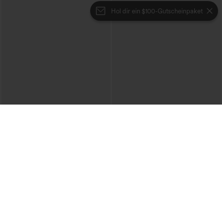
Hol dir ein $100-Gutscheinpaket
€35,95 EUR
€31,95 EUR
€44,95 EUR
Kaufen Sie 2 Stück für 61,54 € oder 4
Beim Kauf von 2 Stück 10 % Rabatt |
Stück für 123,08 €.
Beim Kauf von 3 Stück 20 % Rabatt
Halara Flex™ Jeans mit hohem Bund
2-in-1-Fitness-Shorts mit Gesäßtasche
und Taschen, gewaschener, lässiger
und seitlicher versteckter Tasche 6,3 cm
+5
Bootcut