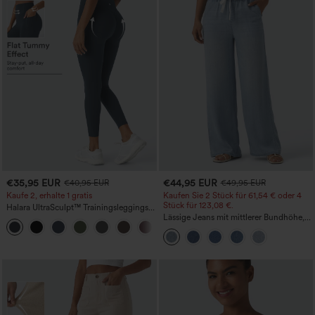
€35,95 EUR
€44,95 EUR
€40,95 EUR
€49,95 EUR
Kaufe 2, erhalte 1 gratis
Kaufen Sie 2 Stück für 61,54 € oder 4
Stück für 123,08 €.
Halara UltraSculpt™ Trainingsleggings
mit hohem Bund – raffende Push-up-
Lässige Jeans mit mittlerer Bundhöhe,
+11
Po-Form, Bauchkontrolle, Taschen und
Kordelzug und Taschen
formende Passform