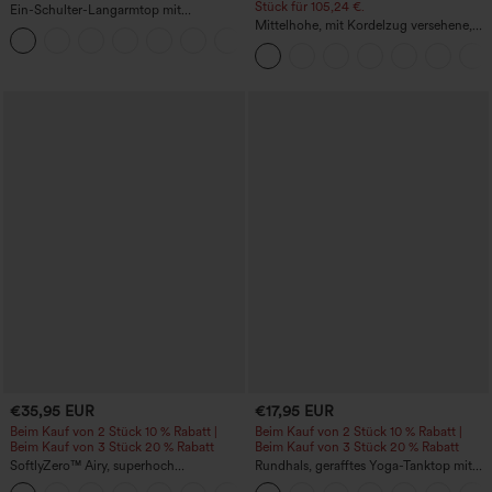
Stück für 105,24 €.
Ein-Schulter-Langarmtop mit
Daumenloch, geschwungener Saum
Mittelhohe, mit Kordelzug versehene,
+3
(High-Low), schnell trocknend – Yoga-
schnelltrocknende Golfhose mit schmal
Sporttop mit integriertem BH
zulaufendem Schnitt, abgerundetem
Saum und Taschen – UPF 40+
€35,95 EUR
€17,95 EUR
Beim Kauf von 2 Stück 10 % Rabatt |
Beim Kauf von 2 Stück 10 % Rabatt |
Beim Kauf von 3 Stück 20 % Rabatt
Beim Kauf von 3 Stück 20 % Rabatt
SoftlyZero™ Airy, superhoch
Rundhals, gerafftes Yoga-Tanktop mit
geschnittene 2-in-1 InstantCool Yoga-
Cool-Touch-Effekt – UPF50+