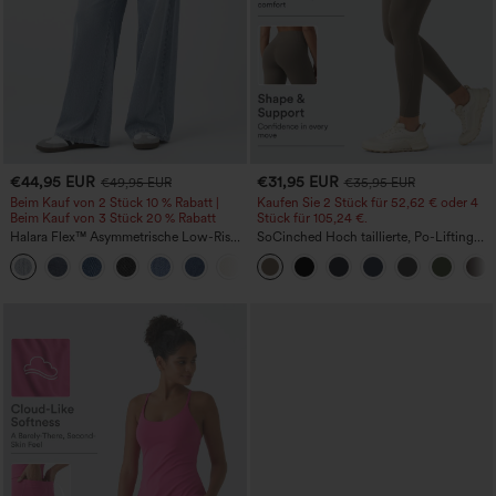
€44,95 EUR
€31,95 EUR
€49,95 EUR
€35,95 EUR
Beim Kauf von 2 Stück 10 % Rabatt |
Kaufen Sie 2 Stück für 52,62 € oder 4
Beim Kauf von 3 Stück 20 % Rabatt
Stück für 105,24 €.
Halara Flex™ Asymmetrische Low-Rise-
SoCinched Hoch taillierte, Po-Lifting
Jeans mit Reißverschlusstaschen,
7/8-Trainingsleggings mit
+5
Baggy-Stil, weitem Bein, gewaschen,
Bauchkontrolle und Seitentaschen
lässig