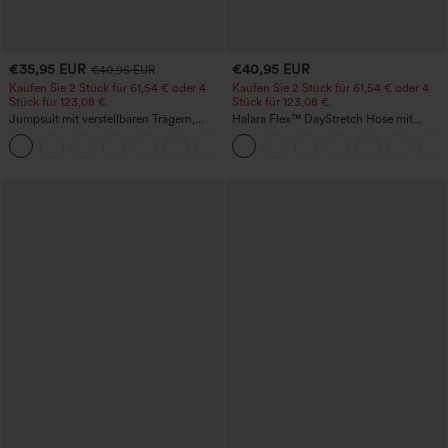
€35,95 EUR
€40,95 EUR
€40,95 EUR
Kaufen Sie 2 Stück für 61,54 € oder 4
Kaufen Sie 2 Stück für 61,54 € oder 4
Stück für 123,08 €.
Stück für 123,08 €.
Jumpsuit mit verstellbaren Trägern,
Halara Flex™ DayStretch Hose mit
gerafftem Detail, weitem Bein und
mittlerer Bundhöhe, seitlicher
+10
meliertem Stoff, lässig, mit Taschen -
Reißverschlusstasche und
Easy Peezy
Work‑Flare‑Schnitt