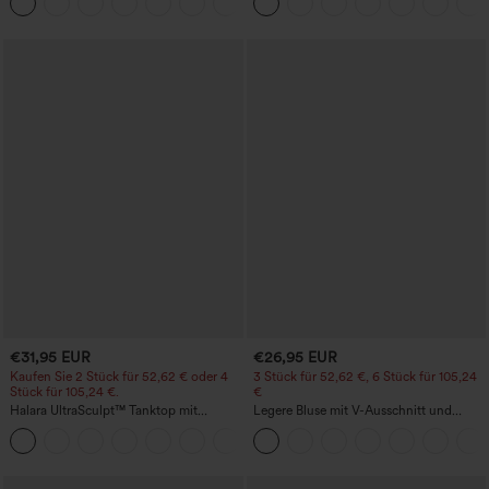
+23
Shorts 7" mit Taschen
€31,95 EUR
€26,95 EUR
Kaufen Sie 2 Stück für 52,62 € oder 4
3 Stück für 52,62 €, 6 Stück für 105,24
Stück für 105,24 €.
€
Halara UltraSculpt™ Tanktop mit
Legere Bluse mit V-Ausschnitt und
Rundhalsausschnitt und
kurzen Puffärmeln
+11
geschwungenem Saum