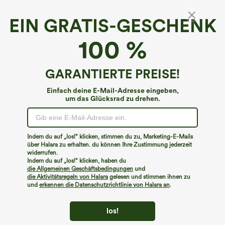
EIN GRATIS-GESCHENK
100 %
GARANTIERTE PREISE!
Einfach deine E-Mail-Adresse eingeben,
um das Glücksrad zu drehen.
Hoppla!
Wir können die von Ihnen gesuchte Seite nicht
Indem du auf „los!“ klicken, stimmen du zu, Marketing-E-Mails
finden.
über Halara zu erhalten. du können Ihre Zustimmung jederzeit
widerrufen.
Indem du auf „los!“ klicken, haben du
Mehr einkaufen
die Allgemeinen Geschäftsbedingungen
und
die Aktivitätsregeln von Halara
gelesen und stimmen ihnen zu
und
erkennen die Datenschutzrichtlinie von Halara an
.
los!