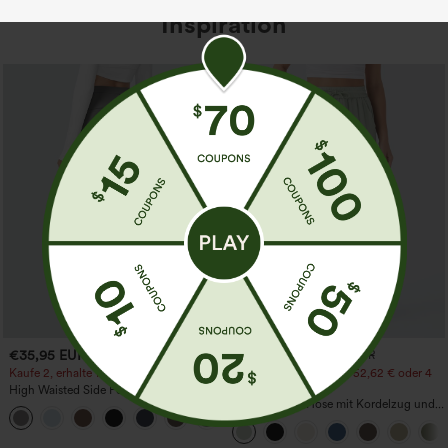
Inspiration
€35,95 EUR
€31,95 EUR
€35,95 EUR
Kaufe 2, erhalte 1 gratis
Kaufen Sie 2 Stück für 52,62 € oder 4
Stück für 105,24 €.
High Waisted Side Pocket Straight Leg
Work Pants
Hochtaillierte Hose mit Kordelzug und
+23
Taschen, weitem Bein, lässig und locker
in Leinenoptik