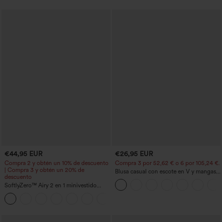
abdomen, bolsillos y efecto moldeador.
€44,95 EUR
€26,95 EUR
Compra 2 y obtén un 10% de descuento
Compra 3 por 52,62 € o 6 por 105,24 €.
| Compra 3 y obtén un 20% de
Blusa casual con escote en V y mangas
descuento
cortas abullonadas
SoftlyZero™ Airy 2 en 1 minivestido
activo de baile con bolsillos — Edición
+9
Easy Peezy — largo extra