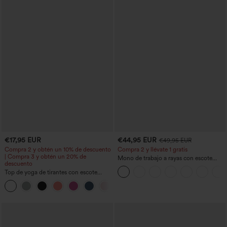
€17,95 EUR
€44,95 EUR
€49,95 EUR
Compra 2 y obtén un 10% de descuento
Compra 2 y llévate 1 gratis
| Compra 3 y obtén un 20% de
Mono de trabajo a rayas con escote
descuento
barco, sin mangas, lazo lateral, tacto
Top de yoga de tirantes con escote
Cool Touch y bolsillos - Edición Easy
redondo, fruncido y tacto fresco -
Peezy
+16
UPF50+