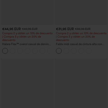
€44,95 EUR
€31,95 EUR
€49,95 EUR
€35,95 EUR
Compra 2 y obtén un 10% de descuento
Compra 2 y obtén un 10% de descuento
| Compra 3 y obtén un 20% de
| Compra 3 y obtén un 20% de
descuento
descuento
Halara Flex™ overol casual de denim
Falda midi casual de cintura alta con
lavado con escote en V y bolsillos
control abdominal, fruncida, bajo curvo,
+1
2 en 1 en forro polar y PU