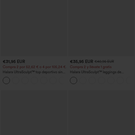
€31,95 EUR
€35,95 EUR
€40,95 EUR
Compra 2 por 52,62 € o 4 por 105,24 €.
Compra 2 y llévate 1 gratis
Halara UltraSculpt™ top deportivo sin
Halara UltraSculpt™ leggings de
mangas con escote redondo y bajo
entrenamiento moldeadores de talle alto
+11
curvo
con fruncido trasero que realza los
glúteos, control de abdomen y bolsillos