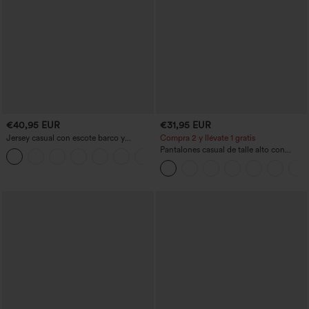
€40,95 EUR
€31,95 EUR
Jersey casual con escote barco y
Compra 2 y llévate 1 gratis
mangas murciélago
Pantalones casual de talle alto con
+1
cordón, pernera ancha, en mezcla de
lino y con bolsillos