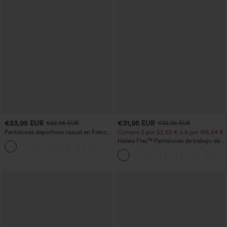
€53,95 EUR
€31,95 EUR
€62,95 EUR
€35,95 EUR
Pantalones deportivos casual en French
Compra 2 por 52,62 € o 4 por 105,24 €.
terry con estampado denim, tiro medio,
Halara Flex™ Pantalones de trabajo de
estilo jeans y bolsillos
talle alto, moldeadores del cuerpo, que
estilizan la cintura, con bolsillos, de
pierna ancha en micro‑waffle