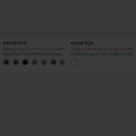
€40,95 EUR
€31,95 EUR
Compra 2 por 61,54 € o 4 por 123,08 €.
Compra 2 por 52,62 € o 4 por 105,24 €.
Halara Flex™ DayStretch pantalones
Pantalones pierna recta múltiple bolsillo
acampanados de trabajo de tiro medio
botón tiro alto
+12
con bolsillo lateral con cremallera