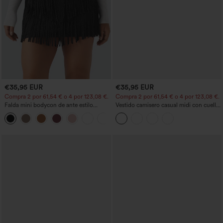
€35,95 EUR
€35,95 EUR
Compra 2 por 61,54 € o 4 por 123,08 €.
Compra 2 por 61,54 € o 4 por 123,08 €.
Falda mini bodycon de ante estilo
Vestido camisero casual midi con cuello,
crossover, talle alto, 2 en 1, dobladillo
mangas casquillo, cinturón, dobladillo
con flecos, para fiesta
curvo con abertura y bolsillos