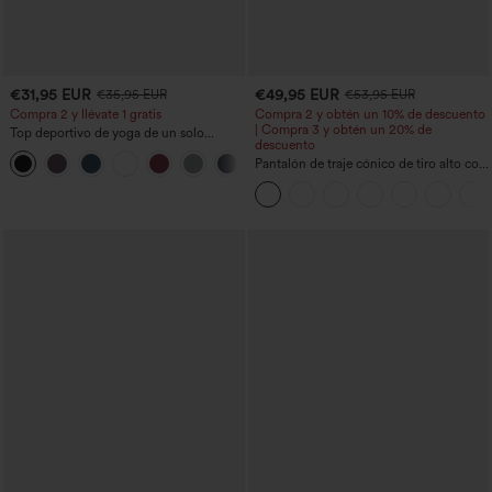
€31,95 EUR
€49,95 EUR
€35,95 EUR
€53,95 EUR
Compra 2 y llévate 1 gratis
Compra 2 y obtén un 10% de descuento
| Compra 3 y obtén un 20% de
Top deportivo de yoga de un solo
descuento
hombro, manga larga con agujero para
+6
el pulgar, dobladillo curvo estilo high-
Pantalón de traje cónico de tiro alto con
low (frente más corto, espalda más
bolsillos
larga), de secado rápido, con sujetador
incorporado