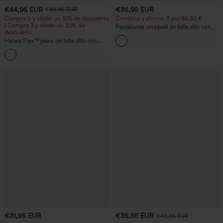
€44,95 EUR
€35,95 EUR
€49,95 EUR
Compra 2 y obtén un 10% de descuento
Combina y ahorra: 3 por 88,30 €
| Compra 3 y obtén un 20% de
Pantalones cropped de talle alto con
descuento
bolsillos con cremallera y efecto lino
Halara Flex™ jeans de talle alto con
bolsillos, dobladillo enrollado, pierna
+1
ancha y efecto lavado, estilo casual
€31,95 EUR
€35,95 EUR
€40,95 EUR