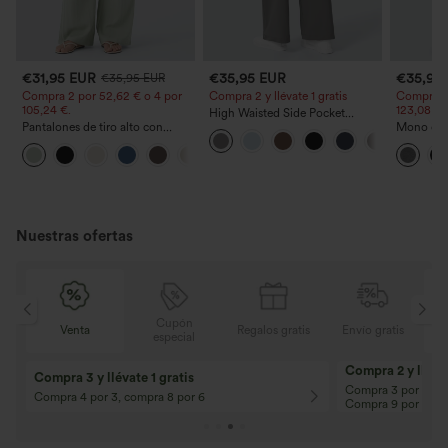
€31,95 EUR
€35,95 EUR
€35,95
€35,95 EUR
Compra 2 por 52,62 € o 4 por
Compra 2 y llévate 1 gratis
Compra 2 
105,24 €.
123,08 €.
High Waisted Side Pocket
Pantalones de tiro alto con
Straight Leg Work Pants
Mono casu
cordón y bolsillos, pernera
ajustables
+15
ancha, holgados y de estilo
ancha, tej
casual con tacto de lino.
- Easy Pe
Nuestras ofertas
Cupón
is
Venta
Regalos gratis
Envío gratis
especial
Compra 2 y llévat
Compra 3 y llévate 1 gratis
Compra 3 por 2, Co
Compra 4 por 3, compra 8 por 6
Compra 9 por 6