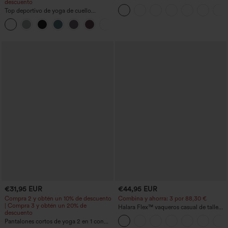
descuento
lavados, de talle alto y con bolsillos
Top deportivo de yoga de cuello
redondo y manga corta, con fruncidos y
+11
tacto fresco - UPF50+
€31,95 EUR
€44,95 EUR
Compra 2 y obtén un 10% de descuento
Combina y ahorra: 3 por 88,30 €
| Compra 3 y obtén un 20% de
Halara Flex™ vaqueros casual de talle
descuento
alto con bolsillos, estilo baggy de pierna
Pantalones cortos de yoga 2 en 1 con
ancha, efecto lavado