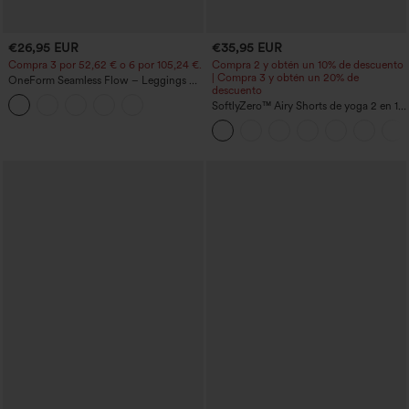
€26,95 EUR
€35,95 EUR
Compra 3 por 52,62 € o 6 por 105,24 €.
Compra 2 y obtén un 10% de descuento
| Compra 3 y obtén un 20% de
OneForm Seamless Flow – Leggings de
descuento
yoga sin costuras, tiro medio, control de
abdomen y realce de glúteos
SoftlyZero™ Airy Shorts de yoga 2 en 1
InstantCool de talle súper alto, 7" con
bolsillos