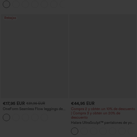
bolsillo trasero de talle muy alto y
+20
bolsillo lateral oculto de 5&#39;&#39;
de longitud más larga
Rebajas
€17,95 EUR
€44,95 EUR
€31,95 EUR
OneForm Seamless Flow leggings de
Compra 2 y obtén un 10% de descuento
yoga de talle alto con control abdominal
| Compra 3 y obtén un 20% de
y realce de glúteos
descuento
Halara UltraSculpt™ pantalones de yoga
holgados de talle alto con control
abdominal, rayas color block y bolsillos