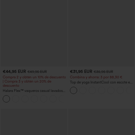
€44,95 EUR
€31,95 EUR
€49,95 EUR
€35,95 EUR
Compra 2 y obtén un 10% de descuento
Combina y ahorra: 3 por 88,30 €
| Compra 3 y obtén un 20% de
Top de yoga InstantCool con escote en
descuento
U y bajo curvado - UPF50+
Halara Flex™ vaqueros casual lavados
asimétricos de tiro bajo con bolsillos
+5
con cremallera, corte baggy y pierna
ancha