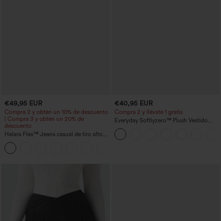
€49,95 EUR
€40,95 EUR
Compra 2 y obtén un 10% de descuento
Compra 2 y llévate 1 gratis
| Compra 3 y obtén un 20% de
Everyday Softlyzero™ Plush Vestido
descuento
deportivo sin espalda 2 en 1
Halara Flex™ Jeans casual de tiro alto
acampanado -Wannabe -Easy Peezy
con control abdominal, pernera ancha y
bolsillos