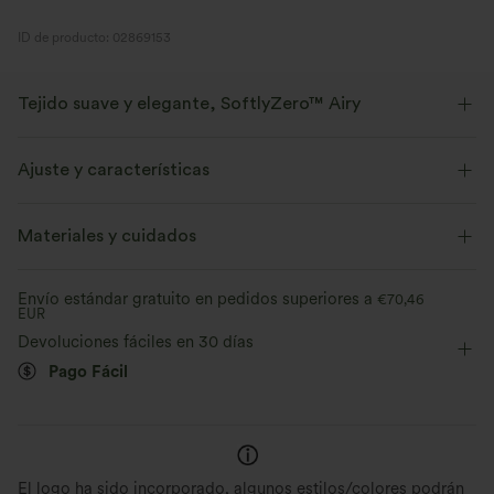
ID de producto: 02869153
Tejido suave y elegante, SoftlyZero™ Airy
Siéntete como si flotaras en el aire con nuestro tejido súper suave y
fresco al tacto.
Ajuste y características
Elástico en cuatro direcciones
Transpirable
Corte entallado
Escote cuadrado
Fácil de poner
Materiales y cuidados
Por la cadera
Sin mangas
Elasticidad alta
Se siente fresco al tacto.
Suave y elegante
Envío estándar gratuito en pedidos superiores a
€70,46
EUR
Elástico en 4 direcciones
Evacua la humedad
Devoluciones fáciles en 30 días
Pago Fácil
El logo ha sido incorporado, algunos estilos/colores podrán