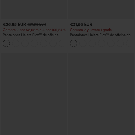
€26,95 EUR
€31,95 EUR
€31,95 EUR
Compra 2 por 52,62 € o 4 por 105,24 €.
Compra 2 y llévate 1 gratis
Pantalones Halara Flex™ de oficina
Pantalones Halara Flex™ de oficina de
anchos plisados de tiro alto con bolsillos
tiro alto ligeramente acampanados con
+21
en tela tipo gofre
bolsillos