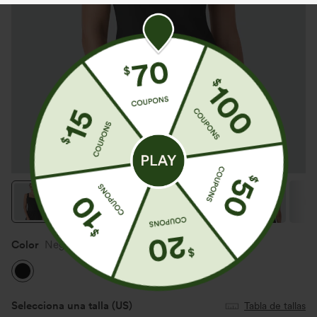
Color
Negro
Selecciona una talla
(US)
Tabla de tallas