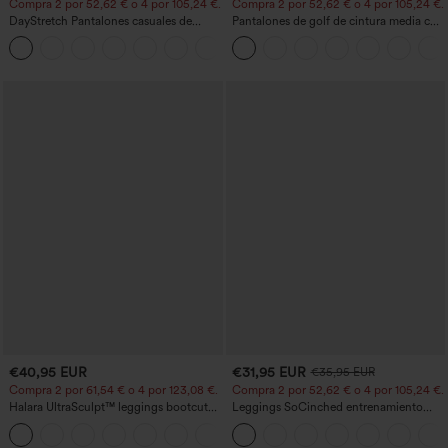
Compra 2 por 52,62 € o 4 por 105,24 €.
Compra 2 por 52,62 € o 4 por 105,24 €.
DayStretch Pantalones casuales de
Pantalones de golf de cintura media con
cintura alta con pernera tipo barril y
cordón, dobladillo curvo, secado rápido,
+5
bolsillos
de corte cónico y con bolsillos - UPF40+
€40,95 EUR
€31,95 EUR
€35,95 EUR
Compra 2 por 61,54 € o 4 por 123,08 €.
Compra 2 por 52,62 € o 4 por 105,24 €.
Halara UltraSculpt™ leggings bootcut
Leggings SoCinched entrenamiento
de yoga de talle alto con fruncido que
moldeador abdomen bolsillo lateral tiro
+11
levanta los glúteos, control de
alto