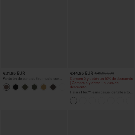
€31,95 EUR
€44,95 EUR
€49,95 EUR
Pantalón de pana de tiro medio con
Compra 2 y obtén un 10% de descuento
cremallera
| Compra 3 y obtén un 20% de
+7
descuento
Halara Flex™ jeans casual de talle alto
con bolsillos, pierna recta y lavados