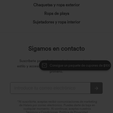
Chaquetas y ropa exterior
Ropa de playa
Sujetadores y ropa interior
Sigamos en contacto
Suscríbete para ofertas exclusivas, secretos de
Consigue un paquete de cupones de $100
estilo y acceso anticipado a las últimas novedades
primero.
*Al suscribirte, aceptas recibir comunicaciones de marketing
de Halara por correo electrónico. Puedes darte de baja en
cualquier momento. Al continuar, aceptas nuestros
Términos y Condiciones
,
Política de Privacidad
.