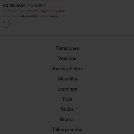
€31,95 EUR
€40,95 EUR
Compra 2 por 52,62 € o 4 por 105,24 €.
Top de un solo hombro con manga
corta, dobladillo curvo high‑low,
sujetador integrado y estampado de
lunares, estilo casual
Pantalones
Vestidos
Shorts y bikers
Mezclilla
Leggings
Tops
Faldas
Monos
Tallas grandes