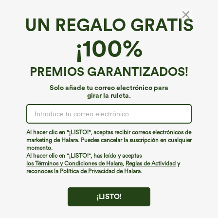
UN REGALO GRATIS
Suavemente ligero*
¡100%
SoftlyZero™ top de yoga InstantCool con
tejido aireado, escote cuadrado y efecto
realce
€31,95 EUR
PREMIOS GARANTIZADOS!
Solo añade tu correo electrónico para
girar la ruleta.
Al hacer clic en "¡LISTO!", aceptas recibir correos electrónicos de
marketing de Halara. Puedes cancelar la suscripción en cualquier
momento.
Al hacer clic en "¡LISTO!", has leído y aceptas
los Términos y Condiciones de Halara
,
Reglas de Actividad
y
reconoces la Política de Privacidad de Halara
.
¡LISTO!