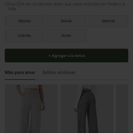
{num}}% de los clientes dicen que estos artículos son fieles a la
talla.
XS
(
0/2
)
S
(
4/6
)
M
(
8/10
)
L
(
12/14
)
XL
(
16
)
+ Agregar a la bolsa
Más para amar
Estilos similares