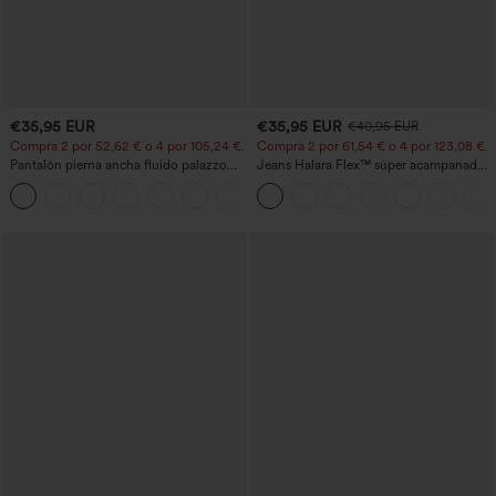
€35,95 EUR
€35,95 EUR
€40,95 EUR
Compra 2 por 52,62 € o 4 por 105,24 €.
Compra 2 por 61,54 € o 4 por 123,08 €.
Pantalón pierna ancha fluido palazzo
Jeans Halara Flex™ súper acampanado
bolsillo lateral cordón ajustable cintura
elástico lavado bolsillo cruzado tiro alto
+3
elástica tiro medio