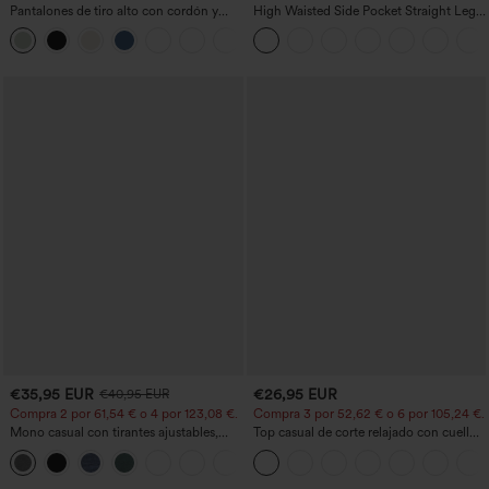
Pantalones de tiro alto con cordón y
High Waisted Side Pocket Straight Leg
bolsillos, pernera ancha, holgados y de
Work Pants
+15
estilo casual con tacto de lino.
€35,95 EUR
€26,95 EUR
€40,95 EUR
Compra 2 por 61,54 € o 4 por 123,08 €.
Compra 3 por 52,62 € o 6 por 105,24 €.
Mono casual con tirantes ajustables,
Top casual de corte relajado con cuello
fruncidos, pierna ancha, tejido jaspeado
redondo y mangas murciélago.
+10
y bolsillos - Easy Peezy