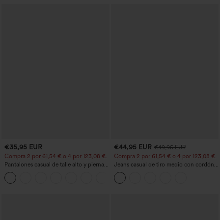
€35,95 EUR
€44,95 EUR
€49,95 EUR
Compra 2 por 61,54 € o 4 por 123,08 €.
Compra 2 por 61,54 € o 4 por 123,08 €.
Pantalones casual de talle alto y pierna
Jeans casual de tiro medio con cordón y
recta con tacto de lino y bolsillos
bolsillos
+5