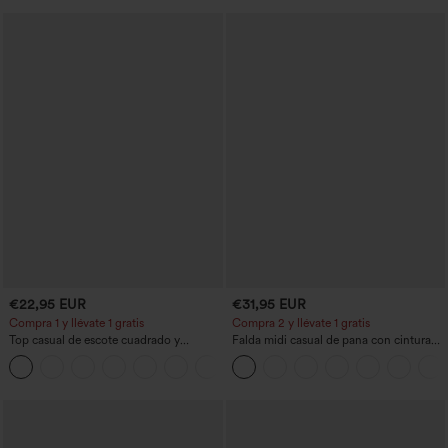
€22,95 EUR
€31,95 EUR
Compra 1 y llévate 1 gratis
Compra 2 y llévate 1 gratis
Top casual de escote cuadrado y
Falda midi casual de pana con cintura
mangas cortas
media y bolsillo lateral frontal con
+10
solapa