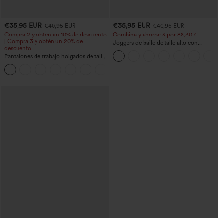
€35,95 EUR
€35,95 EUR
€40,95 EUR
€40,95 EUR
Compra 2 y obtén un 10% de descuento
Combina y ahorra: 3 por 88,30 €
| Compra 3 y obtén un 20% de
Joggers de baile de talle alto con
descuento
cordón, fruncidos, corte cónico, secado
Pantalones de trabajo holgados de talle
rápido, tacto fresco y bolsillos - UPF40+
medio con bolsillos y pernera estilo
+3
barril