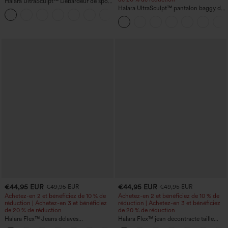
Halara UltraSculpt™ Débardeur de sport
à col rond et ourlet arrondi
Halara UltraSculpt™ pantalon baggy de
+11
yoga taille haute à effet gainant pour le
ventre, à rayures color block, avec
poches
€44,95 EUR
€44,95 EUR
€49,95 EUR
€49,95 EUR
Achetez-en 2 et bénéficiez de 10 % de
Achetez-en 2 et bénéficiez de 10 % de
réduction | Achetez-en 3 et bénéficiez
réduction | Achetez-en 3 et bénéficiez
de 20 % de réduction
de 20 % de réduction
Halara Flex™ Jeans délavés
Halara Flex™ jean décontracté taille
décontractés, coupe baggy à jambe
haute, large, avec poches, ourlet