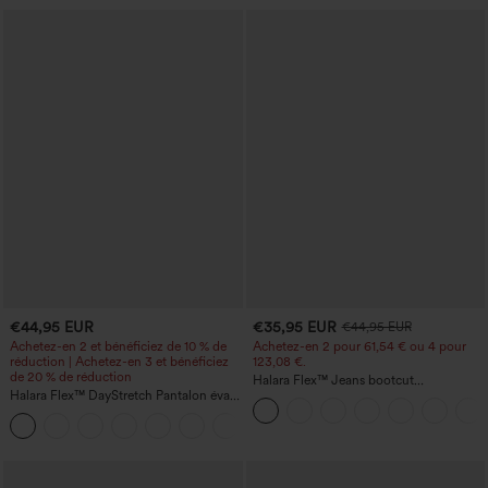
€44,95 EUR
€35,95 EUR
€44,95 EUR
Achetez-en 2 et bénéficiez de 10 % de
Achetez-en 2 pour 61,54 € ou 4 pour
réduction | Achetez-en 3 et bénéficiez
123,08 €.
de 20 % de réduction
Halara Flex™ Jeans bootcut
Halara Flex™ DayStretch Pantalon évasé
décontractés taille haute, effet délavé,
taille haute à poches pour le travail
avec poches
+13