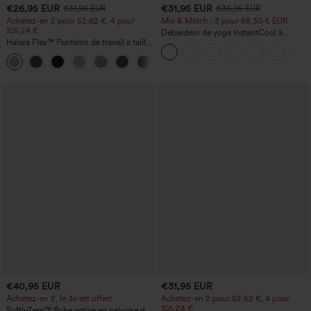
€26,95 EUR
€31,95 EUR
€31,95 EUR
€35,95 EUR
Achetez-en 2 pour 52,62 €, 4 pour
Mix & Match : 3 pour 88,30 € EUR
105,24 €
Débardeur de yoga InstantCool à
Halara Flex™ Pantalon de travail à taille
encolure en U et ourlet arrondi –
haute, jambe large, avec poches, en
UPF50+
+21
maille gaufrée
€40,95 EUR
€31,95 EUR
Achetez-en 2, le 3e est offert
Achetez-en 2 pour 52,62 €, 4 pour
105,24 €
SoftlyZero™ Robe active en peluche dos