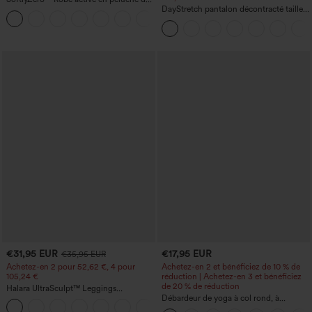
nu — Édition Hyper Facile
DayStretch pantalon décontracté taille
+29
haute avec poches et coupe droite
€31,95 EUR
€17,95 EUR
€35,95 EUR
Achetez-en 2 pour 52,62 €, 4 pour
Achetez-en 2 et bénéficiez de 10 % de
105,24 €
réduction | Achetez-en 3 et bénéficiez
de 20 % de réduction
Halara UltraSculpt™ Leggings
d'entraînement sculptants taille haute,
Débardeur de yoga à col rond, à
+16
effet ventre plat, avec poche
fronces, effet rafraîchissant - UPF50+