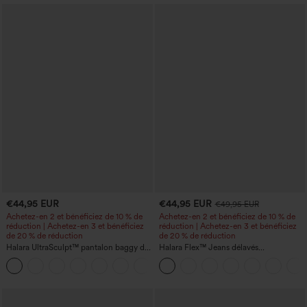
€44,95 EUR
€44,95 EUR
€49,95 EUR
Achetez-en 2 et bénéficiez de 10 % de
Achetez-en 2 et bénéficiez de 10 % de
réduction | Achetez-en 3 et bénéficiez
réduction | Achetez-en 3 et bénéficiez
de 20 % de réduction
de 20 % de réduction
Halara UltraSculpt™ pantalon baggy de
Halara Flex™ Jeans délavés
yoga taille haute à effet gainant pour le
décontractés, coupe baggy à jambe
ventre, à rayures color block, avec
large, taille basse asymétrique, poches
poches
zippées