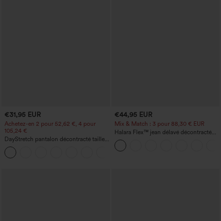
€31,95 EUR
€44,95 EUR
Achetez-en 2 pour 52,62 €, 4 pour
Mix & Match : 3 pour 88,30 € EUR
105,24 €
Halara Flex™ jean délavé décontracté
DayStretch pantalon décontracté taille
taille haute à poches, coupe baggy à
haute à jambe en forme de tonneau
jambe large
+5
avec poches