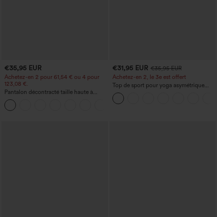
€35,95 EUR
€31,95 EUR
€35,95 EUR
Achetez-en 2 pour 61,54 € ou 4 pour
Achetez-en 2, le 3e est offert
123,08 €.
Top de sport pour yoga asymétrique
Pantalon décontracté taille haute à
(une épaule) à manches longues avec
jambe droite, effet lin, avec poches
ouverture pour le pouce, ourlet arrondi
+5
haut-bas, séchage rapide, soutien-gorge
intégré.