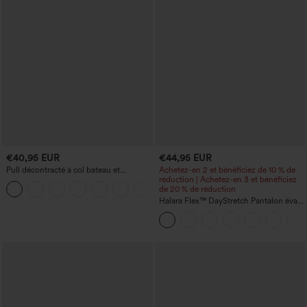
€40,95 EUR
€44,95 EUR
Pull décontracté à col bateau et
Achetez-en 2 et bénéficiez de 10 % de
manches chauve-souris
réduction | Achetez-en 3 et bénéficiez
+1
de 20 % de réduction
Halara Flex™ DayStretch Pantalon évasé
taille haute à poches pour le travail