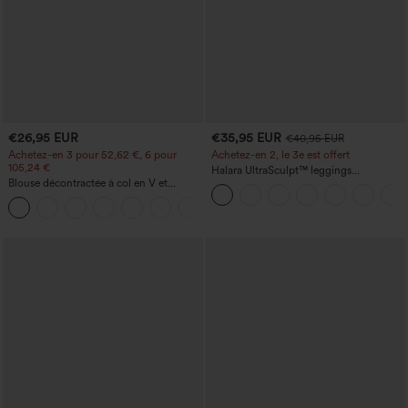
€26,95 EUR
€35,95 EUR
€40,95 EUR
Achetez-en 3 pour 52,62 €, 6 pour
Achetez-en 2, le 3e est offert
105,24 €
Halara UltraSculpt™ leggings
Blouse décontractée à col en V et
d'entraînement taille haute — fronces
manches courtes bouffantes
liftantes pour le fessier, maintien gainant
du ventre et poche