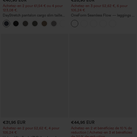
€40,95 EUR
€26,95 EUR
Achetez-en 2 pour 61,54 € ou 4 pour
Achetez-en 3 pour 52,62 €, 6 pour
123,08 €.
105,24 €
DayStretch pantalon cargo slim taille
OneForm Seamless Flow — leggings de
haute, poches zippées, uni
yoga sans coutures, taille mi-haute, effet
+10
gainant pour le ventre et liftant pour les
fesses
€31,95 EUR
€44,95 EUR
Achetez-en 2 pour 52,62 €, 4 pour
Achetez-en 2 et bénéficiez de 10 % de
105,24 €
réduction | Achetez-en 3 et bénéficiez
de 20 % de réduction