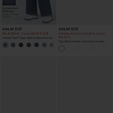
€44,95 EUR
€26,95 EUR
Mix & Match : 3 pour 88,30 € EUR
Achetez-en 3 pour 52,62 €, 6 pour
105,24 €
Halara Flex™ jean délavé décontracté
taille haute à poches, coupe baggy à
Top décontracté à encolure ronde,
+2
jambe large
manches chauve-souris et coupe ample