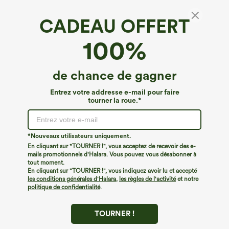
CADEAU OFFERT
SoftlyZero™ Airy*
100%
Shorts de yoga SoftlyZero™ Airy 2-en-1
InstantCool, super taille haute, 7" avec
poches
4.8
(
1240
)
de chance de gagner
€35,95 EUR
Buy 2, 10% Off | Buy 3, 20% Off
Entrez votre addresse e-mail pour faire
tourner la roue.*
*Nouveaux utilisateurs uniquement.
En cliquant sur "TOURNER !", vous acceptez de recevoir des e-
mails promotionnels d'Halara. Vous pouvez vous désabonner à
tout moment.
En cliquant sur "TOURNER !", vous indiquez avoir lu et accepté
les conditions générales d'Halara
,
les règles de l'activité
et notre
politique de confidentialité
.
TOURNER !