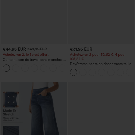
€44,95 EUR
€31,95 EUR
€49,95 EUR
Achetez-en 2, le 3e est offert
Achetez-en 2 pour 52,62 €, 4 pour
105,24 €
Combinaison de travail sans manches à
encolure bateau, côtés noués, toucher
DayStretch pantalon décontracté taille
+8
frais, rayée, avec poches — Édition Easy
haute à jambe en forme de tonneau
Peezy
avec poches