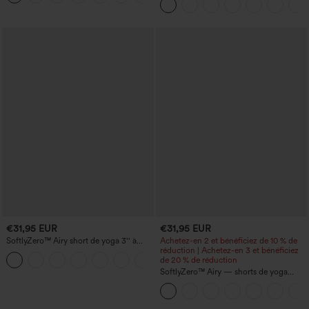
€31,95 EUR
€31,95 EUR
SoftlyZero™ Airy short de yoga 3'' à
Achetez-en 2 et bénéficiez de 10 % de
taille haute, froncé, InstantCool, avec
réduction | Achetez-en 3 et bénéficiez
+11
poches
de 20 % de réduction
SoftlyZero™ Airy — shorts de yoga
super taille haute 2-en-1 InstantCool
avec poches