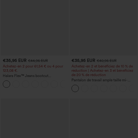
€35,95 EUR
€35,95 EUR
€44,95 EUR
€40,95 EUR
Achetez-en 2 pour 61,54 € ou 4 pour
Achetez-en 2 et bénéficiez de 10 % de
123,08 €.
réduction | Achetez-en 3 et bénéficiez
de 20 % de réduction
Halara Flex™ Jeans bootcut
décontractés taille haute, effet délavé,
Pantalon de travail ample taille mi-
+5
avec poches
haute, coupe « barrel » (jambe en forme
de tonneau) avec poches