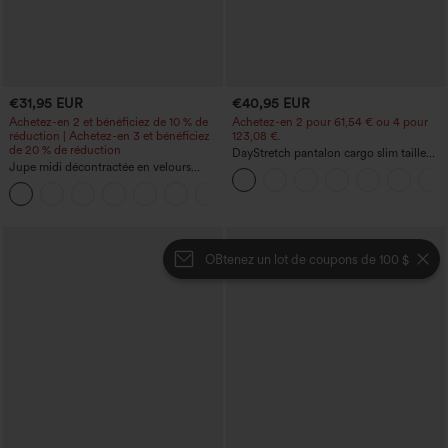
€31,95 EUR
€40,95 EUR
Achetez-en 2 et bénéficiez de 10 % de
Achetez-en 2 pour 61,54 € ou 4 pour
réduction | Achetez-en 3 et bénéficiez
123,08 €.
de 20 % de réduction
DayStretch pantalon cargo slim taille
Jupe midi décontractée en velours
haute, poches zippées, uni
côtelé, taille mi-haute, poches avant
+1
latérales à rabat
OBtenez un lot de coupons de 100 $