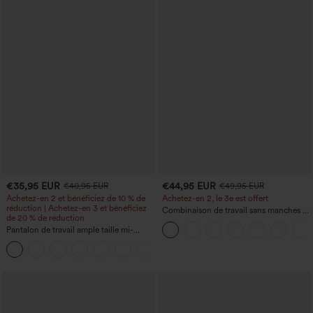
€35,95 EUR
€44,95 EUR
€40,95 EUR
€49,95 EUR
Achetez-en 2 et bénéficiez de 10 % de
Achetez-en 2, le 3e est offert
réduction | Achetez-en 3 et bénéficiez
Combinaison de travail sans manches à
de 20 % de réduction
encolure bateau, côtés noués, toucher
Pantalon de travail ample taille mi-
frais, rayée, avec poches — Édition Easy
haute, coupe « barrel » (jambe en forme
Peezy
+3
de tonneau) avec poches