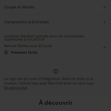
Sentez-vous comme flottant dans l'air avec notre tissu super doux qui
est frais au toucher.
Coupe et détails
Extensible dans les 4 sens
Tissu respirant
Short intégré
Taille plate
Poche arrière à la ceinture
Composition & Entretien
Poches latérales
Enfilable
Fitness
17,5 cm
Frais au toucher
Doux et lisse
Livraison standard gratuite pour les commandes
supérieures à
Taille ultra haute
€70,46 EUR
Haute élasticité
Évacue l’humidité
Retours faciles sous 30 jours
Élasticité quatre directions
Survêtement
Paiement facile
Le logo est en cours d’intégration. Selon le style ou la
couleur, l’article reçu peut être livré avec ou sans logo.
En savoir plus
À découvrir