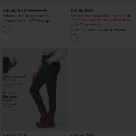
€35,95 EUR
€31,95 EUR
€40,95 EUR
Achetez-en 2, le 3e est offert
Achetez-en 2 et bénéficiez de 10 % de
réduction | Achetez-en 3 et bénéficiez
Halara UltraSculpt™ leggings
de 20 % de réduction
d'entraînement taille haute — fronces
+12
liftantes pour le fessier, maintien gainant
Jupe midi décontractée en velours
du ventre et poche
côtelé, taille mi-haute, poches avant
latérales à rabat