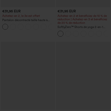
€31,95 EUR
€31,95 EUR
Achetez-en 2, le 3e est offert
Achetez-en 2 et bénéficiez de 10 % de
réduction | Achetez-en 3 et bénéficiez
Pantalon décontracté taille haute à
de 20 % de réduction
cordon, coupe large en mélange de lin,
+5
avec poches
SoftlyZero™ Shorts de yoga 2-en-1
InstantCool, super taille haute, aérés, 5''
avec poches — longueur allongée