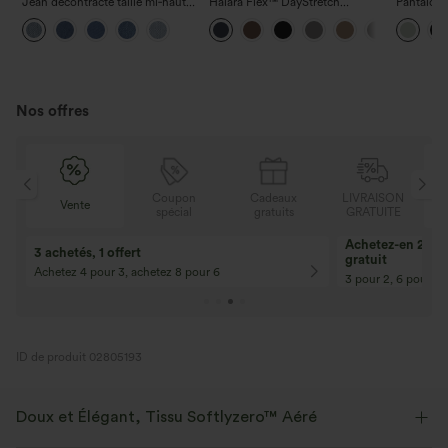
Jean décontracté taille mi‑haute,
Halara Flex™ DayStretch
Pantalon 
à cordon de serrage, avec
pantalon flare de travail, taille
avec poch
poches
mi-haute, poche latérale zippée
coupe amp
effet lin
Nos offres
N
Coupon
Cadeaux
LIVRAISON
Vente
E
spécial
gratuits
GRATUITE
Achetez-en 2, ob
3 achetés, 1 offert
gratuit
Achetez 4 pour 3, achetez 8 pour 6
3 pour 2, 6 pour 4,
ID de produit 02805193
Doux et Élégant, Tissu Softlyzero™ Aéré