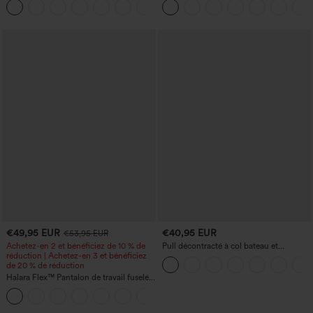
+5
large, taille basse asymétrique, poches
retroussé et effet délavé
zippées
€49,95 EUR
€40,95 EUR
€53,95 EUR
Achetez-en 2 et bénéficiez de 10 % de
Pull décontracté à col bateau et
réduction | Achetez-en 3 et bénéficiez
manches chauve-souris
de 20 % de réduction
Halara Flex™ Pantalon de travail fuselé,
uni, taille haute, avec poches
+8