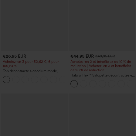
€26,95 EUR
€44,95 EUR
€49,95 EUR
Achetez-en 3 pour 52,62 €, 6 pour
Achetez-en 2 et bénéficiez de 10 % de
105,24 €
réduction | Achetez-en 3 et bénéficiez
de 20 % de réduction
Top décontracté à encolure ronde,
manches chauve-souris et coupe ample
Halara Flex™ Salopette décontractée en
+1
denim lavé à encolure en V avec poche