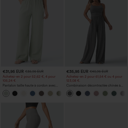
€31,95 EUR
€35,95 EUR
€35,95 EUR
€40,95 EUR
Achetez-en 2 pour 52,62 €, 4 pour
Achetez-en 2 pour 61,54 € ou 4 pour
105,24 €
123,08 €.
Pantalon taille haute à cordon avec
Combinaison décontractée chinée à
poches, jambe large et coupe ample,
bretelles réglables, fronces et jambes
+15
style décontracté, effet lin
larges, avec poches — facile comme
tout