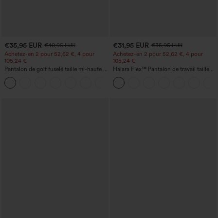
€35,95 EUR
€31,95 EUR
€40,95 EUR
€35,95 EUR
Achetez-en 2 pour 52,62 €, 4 pour
Achetez-en 2 pour 52,62 €, 4 pour
105,24 €
105,24 €
Pantalon de golf fuselé taille mi-haute à
Halara Flex™ Pantalon de travail taille
cordon, ourlet incurvé, séchage rapide,
haute sculptant la silhouette, gainant la
+2
avec poches — UPF40+
taille, avec poches, jambe large en
micro-gaufre