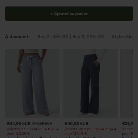
+ Ajouter au panier
À découvrir
Buy 2, 10% Off | Buy 3, 20% Off
Styles Simil
€44,95 EUR
€40,95 EUR
€31,95
€49,95 EUR
Achetez-en 2 pour 61,54 € ou 4
Achetez-en 2 pour 61,54 € ou 4
Achetez-e
pour 123,08 €.
pour 123,08 €.
pour 105,