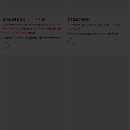
€44,95 EUR
€26,95 EUR
€49,95 EUR
Achetez-en 2 et bénéficiez de 10 % de
Achetez-en 3 pour 52,62 €, 6 pour
réduction | Achetez-en 3 et bénéficiez
105,24 €
de 20 % de réduction
Blouse décontractée à col en V et
Halara Flex™ Salopette décontractée en
manches courtes bouffantes
denim lavé à encolure en V avec poche
+1