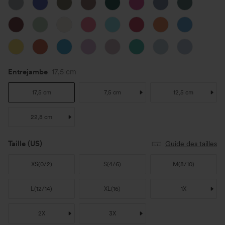
Entrejambe
17,5 cm
17,5 cm
7,5 cm
12,5 cm
22,8 cm
Taille
(US)
Guide des tailles
XS
(
0/2
)
S
(
4/6
)
M
(
8/10
)
L
(
12/14
)
XL
(
16
)
1X
2X
3X