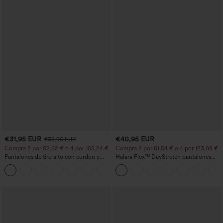
€31,95 EUR
€40,95 EUR
€35,95 EUR
Compra 2 por 52,62 € o 4 por 105,24 €.
Compra 2 por 61,54 € o 4 por 123,08 €.
Pantalones de tiro alto con cordón y
Halara Flex™ DayStretch pantalones
bolsillos, pernera ancha, holgados y de
acampanados de trabajo de tiro medio
+15
estilo casual con tacto de lino.
con bolsillo lateral con cremallera