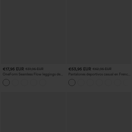
€17,95 EUR
€53,95 EUR
€31,95 EUR
€62,95 EUR
OneForm Seamless Flow leggings de
Pantalones deportivos casual en French
yoga de talle alto con control abdominal
terry con estampado denim, tiro medio,
y realce de glúteos
estilo jeans y bolsillos