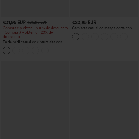
€31,95 EUR
€20,95 EUR
€35,95 EUR
Compra 2 y obtén un 10% de descuento
Camiseta casual de manga corta con
| Compra 3 y obtén un 20% de
escote en V, fruncida y lisa
descuento
Falda midi casual de cintura alta con
control abdominal, fruncida, bajo curvo,
2 en 1 en forro polar y PU