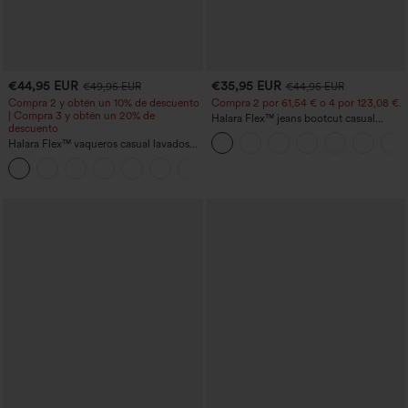
€44,95 EUR
€35,95 EUR
€49,95 EUR
€44,95 EUR
Compra 2 y obtén un 10% de descuento
Compra 2 por 61,54 € o 4 por 123,08 €.
| Compra 3 y obtén un 20% de
Halara Flex™ jeans bootcut casual
descuento
lavados, de talle alto y con bolsillos
Halara Flex™ vaqueros casual lavados
asimétricos de tiro bajo con bolsillos
+5
con cremallera, corte baggy y pierna
ancha