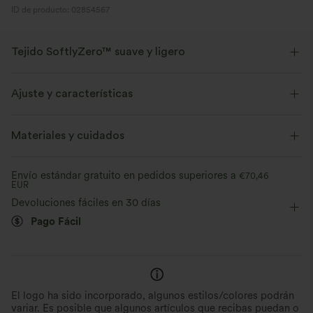
ID de producto: 02854567
Tejido SoftlyZero™ suave y ligero
Nuestro tejido estrella es ligero y suave como la mantequilla, lo sentirás
como si no llevaras nada.
Ajuste y características
Suave como la mantequilla
Cintura cruzada
Con bolsillos
Cruzado
Materiales y cuidados
Fácil de poner
7,5 cm
Tiro alto
Skinny
Elástico en cuatro direcciones
Transpirable
Envío estándar gratuito en pedidos superiores a
€70,46
EUR
Elasticidad alta
Elástico en 4 direcciones
Evacua la humedad
Devoluciones fáciles en 30 días
Pago Fácil
El logo ha sido incorporado, algunos estilos/colores podrán
variar. Es posible que algunos artículos que recibas puedan o