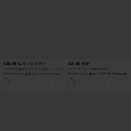
€35,95 EUR
€31,95 EUR
€40,95 EUR
Compra 2 por 52,62 € o 4 por 105,24 €.
Compra 2 y llévate 1 gratis
Pantalones de golf de cintura media con
Pantalones Halara Flex™ de oficina de
cordón, dobladillo curvo, secado rápido,
tiro alto ligeramente acampanados con
+2
de corte cónico y con bolsillos - UPF40+
bolsillos