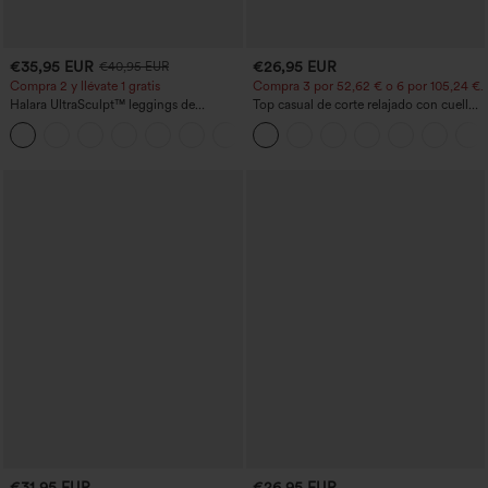
€35,95 EUR
€26,95 EUR
€40,95 EUR
Compra 2 y llévate 1 gratis
Compra 3 por 52,62 € o 6 por 105,24 €.
Halara UltraSculpt™ leggings de
Top casual de corte relajado con cuello
entrenamiento moldeadores de talle alto
redondo y mangas murciélago.
+11
con fruncido trasero que realza los
glúteos, control de abdomen y bolsillos
€31,95 EUR
€26,95 EUR