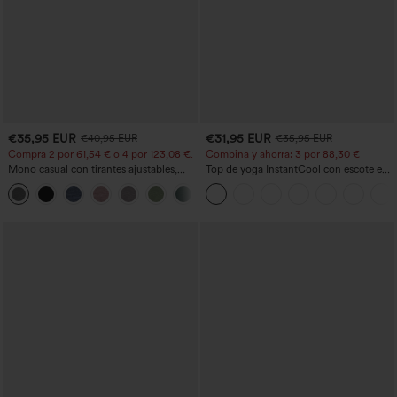
€35,95 EUR
€31,95 EUR
€40,95 EUR
€35,95 EUR
Compra 2 por 61,54 € o 4 por 123,08 €.
Combina y ahorra: 3 por 88,30 €
Mono casual con tirantes ajustables,
Top de yoga InstantCool con escote en
fruncidos, pierna ancha, tejido jaspeado
U y bajo curvado - UPF50+
+10
y bolsillos - Easy Peezy