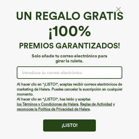
UN REGALO GRATIS
SoftlyZero™*
¡100%
SoftlyZero™ shorts tipo biker para yoga de
talle alto con cintura cruzada, bolsillos y
efecto antideslizante, 3''
4.2
(
5
)
PREMIOS GARANTIZADOS!
€8,95 EUR
€31,95 EUR
Solo añade tu correo electrónico para
girar la ruleta.
Al hacer clic en "¡LISTO!", aceptas recibir correos electrónicos de
marketing de Halara. Puedes cancelar la suscripción en cualquier
momento.
Al hacer clic en "¡LISTO!", has leído y aceptas
los Términos y Condiciones de Halara
,
Reglas de Actividad
y
reconoces la Política de Privacidad de Halara
.
¡LISTO!