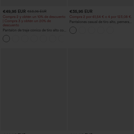
€49,95 EUR
€35,95 EUR
€53,95 EUR
Compra 2 y obtén un 10% de descuento
Compra 2 por 61,54 € o 4 por 123,08 €.
| Compra 3 y obtén un 20% de
Pantalones casual de tiro alto, pernera
descuento
ancha y corte holgado, con bolsillos
Pantalón de traje cónico de tiro alto con
bolsillos
+8