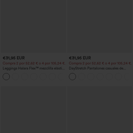
€31,95 EUR
€31,95 EUR
Compra 2 por 52,62 € o 4 por 105,24 €.
Compra 2 por 52,62 € o 4 por 105,24 €.
Leggings Halara Flex™ mezclilla elástico
DayStretch Pantalones casuales de
bolsillo lateral trasero tiro alto
cintura alta con pernera tipo barril y
bolsillos