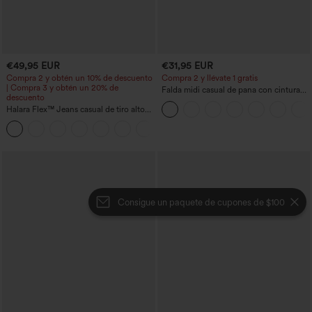
€49,95 EUR
€31,95 EUR
Compra 2 y obtén un 10% de descuento
Compra 2 y llévate 1 gratis
| Compra 3 y obtén un 20% de
Falda midi casual de pana con cintura
descuento
media y bolsillo lateral frontal con
Halara Flex™ Jeans casual de tiro alto
solapa
con control abdominal, pernera ancha y
bolsillos
Consigue un paquete de cupones de $100