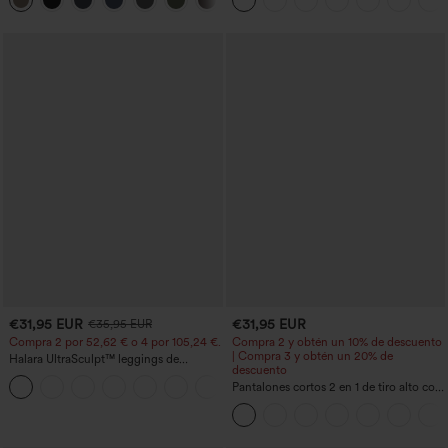
+16
alto
en tela tipo gofre
€31,95 EUR
€31,95 EUR
€35,95 EUR
Compra 2 por 52,62 € o 4 por 105,24 €.
Compra 2 y obtén un 10% de descuento
| Compra 3 y obtén un 20% de
Halara UltraSculpt™ leggings de
descuento
entrenamiento de cintura alta
+15
moldeadores, con efecto levantamiento
Pantalones cortos 2 en 1 de tiro alto con
de glúteos, control de abdomen y
bolsillo interior y trasero
bolsillos.