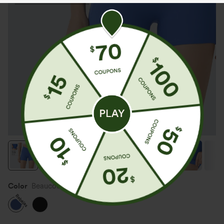
Color
Beaucoup Blue
Rebajas