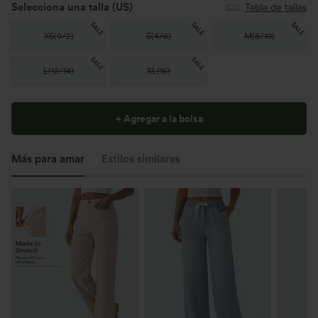
Selecciona una talla
(US)
Tabla de tallas
SALE
SALE
SALE
XS
(
0/2
)
S
(
4/6
)
M
(
8/10
)
SALE
SALE
L
(
12/14
)
XL
(
16
)
+ Agregar a la bolsa
Más para amar
Estilos similares