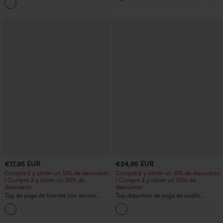
+10
botones
€17,95 EUR
€24,95 EUR
Compra 2 y obtén un 10% de descuento
Compra 2 y obtén un 10% de descuento
| Compra 3 y obtén un 20% de
| Compra 3 y obtén un 20% de
descuento
descuento
Top de yoga de tirantes con escote
Top deportivo de yoga de cuello
redondo, fruncido y tacto fresco -
redondo y manga corta, con fruncidos y
+16
UPF50+
tacto fresco - UPF50+