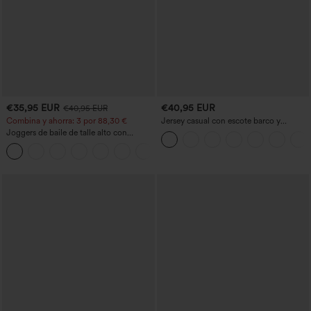
€35,95 EUR
€40,95 EUR
€40,95 EUR
Combina y ahorra: 3 por 88,30 €
Jersey casual con escote barco y
mangas murciélago
Joggers de baile de talle alto con
cordón, fruncidos, corte cónico, secado
rápido, tacto fresco y bolsillos - UPF40+