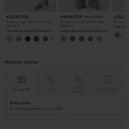
€35,95 EUR
€44,95 EUR
€35,95
€49,95 EUR
Compra 2 por 61,54 € o 4 por
Compra 2 por 61,54 € o 4 por
Compra 2 y
123,08 €.
123,08 €.
High Wais
Pantalones casual de talle alto y
Jeans casual de tiro medio con
Straight 
pierna recta con tacto de lino y
cordón y bolsillos
+5
bolsillos
Nuestras ofertas
Cupón
is
Venta
Regalos gratis
Envío gratis
especial
Compra 2 y llévat
Compra 3 y llévate 1 gratis
Compra 3 por 2, Co
Compra 4 por 3, compra 8 por 6
Compra 9 por 6