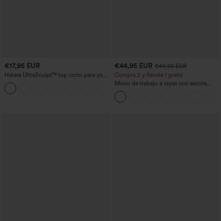
€17,95 EUR
€44,95 EUR
€49,95 EUR
Halara UltraSculpt™ top corto para yoga
Compra 2 y llévate 1 gratis
con tirantes dobles y espalda
Mono de trabajo a rayas con escote
+11
descubierta retorcida
barco, sin mangas, lazo lateral, tacto
Cool Touch y bolsillos - Edición Easy
Peezy