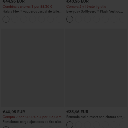
€44,95 EUR
€40,95 EUR
Combina y ahorra: 3 por 88,30 €
Compra 2 y llévate 1 gratis
Halara Flex™ vaqueros casual de talle
Everyday Softlyzero™ Plush Vestido
alto con bolsillos, estilo baggy de pierna
deportivo sin espalda 2 en 1
+2
ancha, efecto lavado
acampanado -Wannabe -Easy Peezy
€40,95 EUR
€35,95 EUR
Compra 2 por 61,54 € o 4 por 123,08 €.
Bermuda estilo resort con cintura alta,
dobladillo remangado y efecto lino, 10'',
Pantalones cargo ajustados de tiro alto
con bolsillos
con múltiples bolsillos y cremallera con