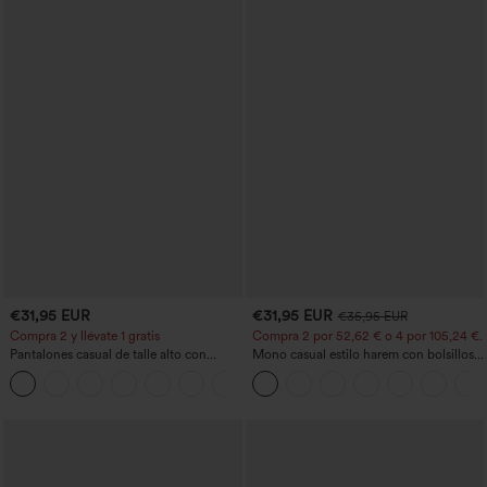
€31,95 EUR
€31,95 EUR
€35,95 EUR
Compra 2 y llévate 1 gratis
Compra 2 por 52,62 € o 4 por 105,24 €.
Pantalones casual de talle alto con
Mono casual estilo harem con bolsillos y
cordón, pernera ancha, en mezcla de
escote en U - Edición Easy Peezy
+5
lino y con bolsillos