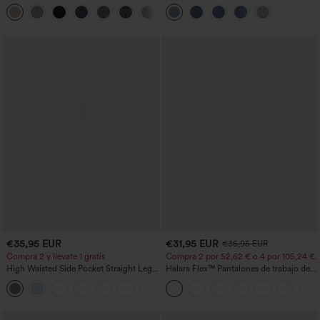
recta con tacto de lino y bolsillos
bolsillos
+5
€35,95 EUR
€31,95 EUR
€35,95 EUR
Compra 2 y llévate 1 gratis
Compra 2 por 52,62 € o 4 por 105,24 €.
High Waisted Side Pocket Straight Leg
Halara Flex™ Pantalones de trabajo de
Work Pants
talle alto, moldeadores del cuerpo, que
+23
estilizan la cintura, con bolsillos, de
pierna ancha en micro‑waffle