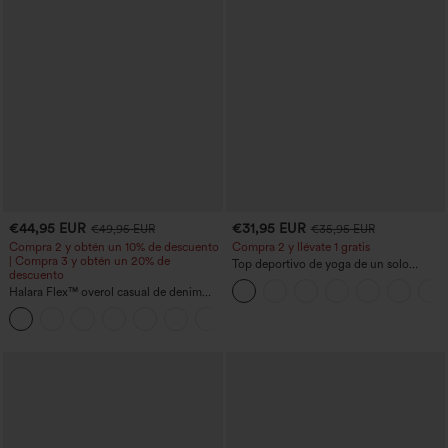
€44,95 EUR
€31,95 EUR
€49,95 EUR
€35,95 EUR
Compra 2 y obtén un 10% de descuento
Compra 2 y llévate 1 gratis
| Compra 3 y obtén un 20% de
Top deportivo de yoga de un solo
descuento
hombro, manga larga con agujero para
Halara Flex™ overol casual de denim
el pulgar, dobladillo curvo estilo high-
lavado con escote en V y bolsillos
low (frente más corto, espalda más
+1
larga), de secado rápido, con sujetador
incorporado