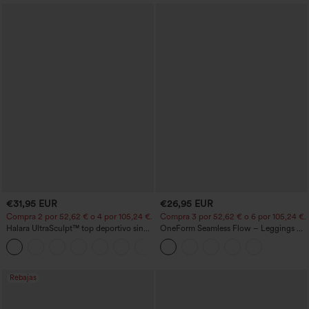
€31,95 EUR
€26,95 EUR
Compra 2 por 52,62 € o 4 por 105,24 €.
Compra 3 por 52,62 € o 6 por 105,24 €.
Halara UltraSculpt™ top deportivo sin
OneForm Seamless Flow – Leggings de
mangas con escote redondo y bajo
yoga sin costuras, tiro medio, control de
+11
curvo
abdomen y realce de glúteos
Rebajas