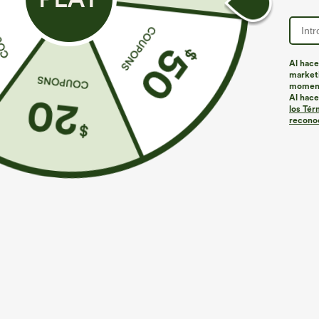
Al hace
marketi
momen
Al hace
los Tér
reconoc
Más para amar
Buy 2, 10% Off | Buy 3, 20% Off