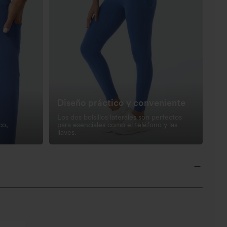
Diseño práctico y conveniente
Los dos bolsillos laterales son perfectos
co,
para esenciales como el teléfono y las
llaves.