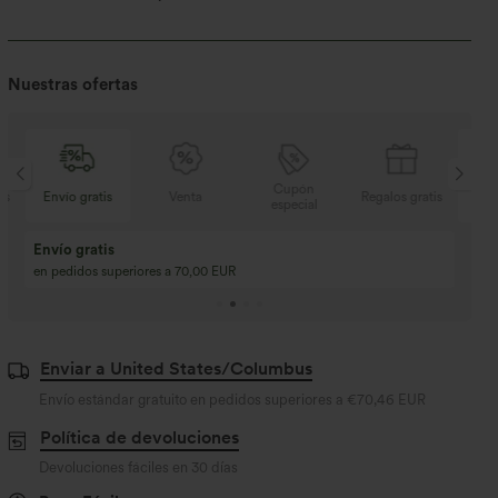
Nuestras ofertas
Cupón
is
Envío gratis
Venta
Regalos gratis
Env
especial
Envío gratis
en pedidos superiores a 70,00 EUR
Enviar a United States/Columbus
Envío estándar gratuito en pedidos superiores a
€70,46 EUR
Política de devoluciones
Devoluciones fáciles en 30 días