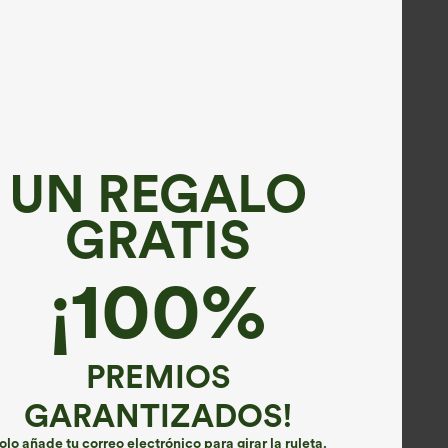
UN REGALO
Cupón
Regalos gratis
Envío gratis
Venta
Regalos grat
especial
GRATIS
¡100%
PREMIOS
GARANTIZADOS!
olo añade tu correo electrónico para girar la ruleta.