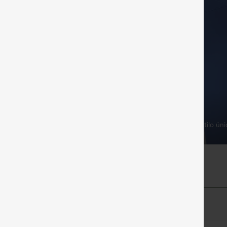
ad ultrasuave como
illa
Detalles con estilo
ado con microfibras ultrafinas y
 cepillado para una sensación
La cintura cruzada, de estilo úni
tente.
favorece la silueta.
gero
lla, lo sentirás como si no llevaras nada.