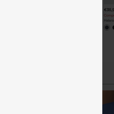
€31,95 EUR
€26,95 EUR
€35,
ompra 2 por 52,62 € o 4
Compra 3 por 52,62 € o 6
Compra
or 105,24 €.
por 105,24 €.
Halara
alda de tenis 2 en 1
OneForm Seamless Flow –
de en
oftlyzero™ Airy Cool Touch
Leggings de yoga sin
moldea
+14
on cintura cruzada y bolsillos
costuras, tiro medio, control
frunci
UPF50+
de abdomen y realce de
los gl
glúteos
abdome