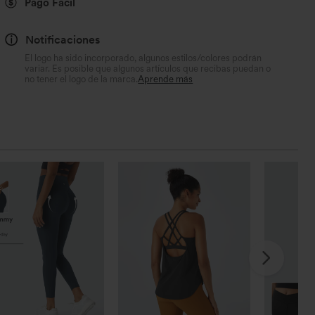
Pago Fácil
Notificaciones
El logo ha sido incorporado, algunos estilos/colores podrán
variar. Es posible que algunos artículos que recibas puedan o
no tener el logo de la marca.
Aprende más