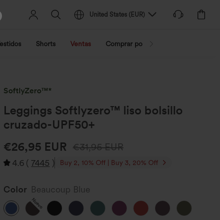
United States
(
EUR
)
estidos
Shorts
Ventas
Comprar por actividad
Compra po
SoftlyZero™*
Leggings Softlyzero™ liso bolsillo
cruzado-UPF50+
€26,95 EUR
€31,95 EUR
4.6
(
7445
)
Buy 2, 10% Off | Buy 3, 20% Off
Color
Beaucoup Blue
Nuevo