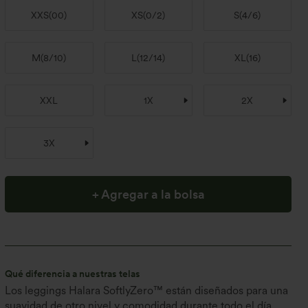
XXS
(
00
)
XS
(
0/2
)
S
(
4/6
)
M
(
8/10
)
L
(
12/14
)
XL
(
16
)
XXL
1X
2X
3X
+ Agregar a la bolsa
Qué diferencia a nuestras telas
Los leggings Halara SoftlyZero™ están diseñados para una
suavidad de otro nivel y comodidad durante todo el día,