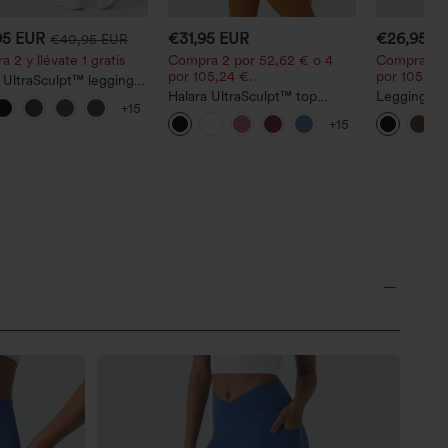
95 EUR
€31,95 EUR
€26,95 E
€40,95 EUR
 2 y llévate 1 gratis
Compra 2 por 52,62 € o 4
Compra 2 p
por 105,24 €.
por 105,24 
 UltraSculpt™ leggings
trenamiento
Halara UltraSculpt™ top
Leggings co
+15
dores de talle alto con
deportivo sin mangas con
tiro alto a
+15
do trasero que realza
escote redondo y bajo curvo
úteos, control de
n y bolsillos