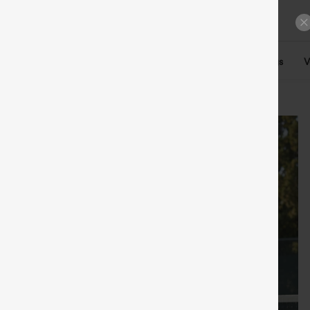
Pantalones
Tops
Denim
Talla grande
Leggings
V