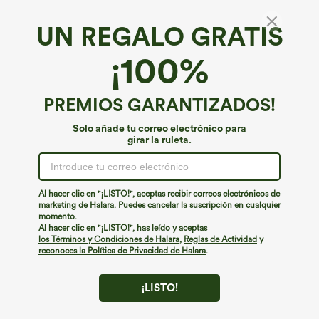
UN REGALO GRATIS
¡100%
PREMIOS GARANTIZADOS!
Solo añade tu correo electrónico para
girar la ruleta.
¡Ups!
No podemos encontrar la página que estás buscando.
Al hacer clic en "¡LISTO!", aceptas recibir correos electrónicos de
marketing de Halara. Puedes cancelar la suscripción en cualquier
momento.
Seguir comprando
Al hacer clic en "¡LISTO!", has leído y aceptas
los Términos y Condiciones de Halara
,
Reglas de Actividad
y
reconoces la Política de Privacidad de Halara
.
¡LISTO!