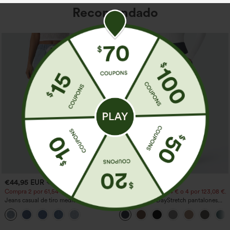
Recomendado
€44,95 EUR
€40,95 EUR
€49,95 EUR
Compra 2 por 61,54 € o 4 por 123,08 €.
Compra 2 por 61,54 € o 4 por 123,08 €.
Jeans casual de tiro medio con cordón y
Halara Flex™ DayStretch pantalones
bolsillos
acampanados de trabajo de tiro medio
con bolsillo lateral con cremallera