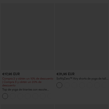
€17,95 EUR
€31,95 EUR
Compra 2 y obtén un 10% de descuento
SoftlyZero™ Airy shorts de yoga de talle
| Compra 3 y obtén un 20% de
alto, fruncidos, InstantCool, 3'' con
descuento
bolsillos
Top de yoga de tirantes con escote
redondo, fruncido y tacto fresco -
+16
UPF50+