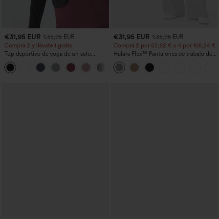
€31,95 EUR
€31,95 EUR
€35,95 EUR
€35,95 EUR
Compra 2 y llévate 1 gratis
Compra 2 por 52,62 € o 4 por 105,24 €.
Top deportivo de yoga de un solo
Halara Flex™ Pantalones de trabajo de
hombro, manga larga con agujero para
talle alto, moldeadores del cuerpo, que
+3
el pulgar, dobladillo curvo estilo high-
estilizan la cintura, con bolsillos, de
low (frente más corto, espalda más
pierna ancha en micro‑waffle
larga), de secado rápido, con sujetador
incorporado