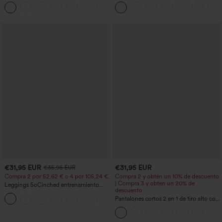
U y bajo curvado - UPF50+
botón tiro alto
€31,95 EUR
€31,95 EUR
€35,95 EUR
Compra 2 por 52,62 € o 4 por 105,24 €.
Compra 2 y obtén un 10% de descuento
| Compra 3 y obtén un 20% de
Leggings SoCinched entrenamiento
descuento
moldeador abdomen bolsillo lateral tiro
+16
alto
Pantalones cortos 2 en 1 de tiro alto con
bolsillo interior y trasero