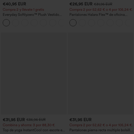
€40,95 EUR
€26,95 EUR
€31,95 EUR
Compra 2 y llévate 1 gratis
Compra 2 por 52,62 € o 4 por 105,24 €.
Everyday Softlyzero™ Plush Vestido
Pantalones Halara Flex™ de oficina
deportivo sin espalda 2 en 1
anchos plisados de tiro alto con bolsillos
+29
acampanado -Wannabe -Easy Peezy
en tela tipo gofre
€31,95 EUR
€31,95 EUR
€35,95 EUR
Combina y ahorra: 3 por 88,30 €
Compra 2 por 52,62 € o 4 por 105,24 €.
Top de yoga InstantCool con escote en
Pantalones pierna recta múltiple bolsillo