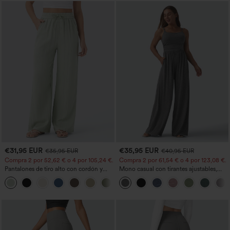
€31,95 EUR
€35,95 EUR
€35,95 EUR
€40,95 EUR
Compra 2 por 52,62 € o 4 por 105,24 €.
Compra 2 por 61,54 € o 4 por 123,08 €.
Pantalones de tiro alto con cordón y
Mono casual con tirantes ajustables,
bolsillos, pernera ancha, holgados y de
fruncidos, pierna ancha, tejido jaspeado
+15
estilo casual con tacto de lino.
y bolsillos - Easy Peezy