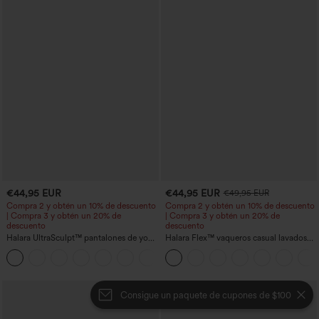
€44,95 EUR
€44,95 EUR
€49,95 EUR
Compra 2 y obtén un 10% de descuento
Compra 2 y obtén un 10% de descuento
| Compra 3 y obtén un 20% de
| Compra 3 y obtén un 20% de
descuento
descuento
Halara UltraSculpt™ pantalones de yoga
Halara Flex™ vaqueros casual lavados
holgados de talle alto con control
asimétricos de tiro bajo con bolsillos
abdominal, rayas color block y bolsillos
con cremallera, corte baggy y pierna
ancha
Consigue un paquete de cupones de $100