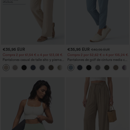
€35,95 EUR
€35,95 EUR
€40,95 EUR
Compra 2 por 61,54 € o 4 por 123,08 €.
Compra 2 por 52,62 € o 4 por 105,24 €.
Pantalones casual de talle alto y pierna
Pantalones de golf de cintura media con
recta con tacto de lino y bolsillos
cordón, dobladillo curvo, secado rápido,
+5
de corte cónico y con bolsillos - UPF40+