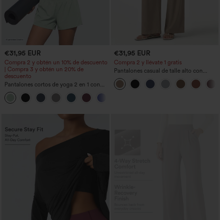
€31,95 EUR
€31,95 EUR
Compra 2 y obtén un 10% de descuento
Compra 2 y llévate 1 gratis
| Compra 3 y obtén un 20% de
Pantalones casual de talle alto con
descuento
cordón, pernera ancha, en mezcla de
Pantalones cortos de yoga 2 en 1 con
lino y con bolsillos
bolsillo trasero de talle muy alto y
+20
bolsillo lateral oculto de 5&#39;&#39;
de longitud más larga