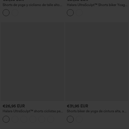
Shorts de yoga y ciclismo de talle alto
Halara UltraSculpt™ Shorts biker Yoag
con estampado de leopardo, 3'' y con
9'' de cintura alta con control
bolsillos
abdominal, malla transpirable con
encaje a contraste y bolsillos
€26,95 EUR
€31,95 EUR
Halara UltraSculpt™ shorts ciclistas para
Shorts biker de yoga de cintura alta, a
entrenamiento, tiro alto, control
rayas, con cordón y bolsillos, 7''
abdominal moldeador y con bolsillo, 3''