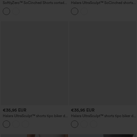
SoftlyZero™ SoCinched Shorts cortados
Halara UltraSculpt™ SoCinched shorts
de yoga y ciclismo de cintura alta con
de yoga fruncidos de 7'' de talle alto con
efecto moldeador para el abdomen —
control de abdomen, moldeado de
7'' - UPF50+
glúteos y bolsillos
€35,95 EUR
€35,95 EUR
Halara UltraSculpt™ shorts tipo biker de
Halara UltraSculpt™ shorts tipo biker de
entrenamiento moldeadores, de talle
entrenamiento moldeadores de talle alto
alto con control de abdomen, 3'' con
con control abdominal 5'' con bolsillos
bolsillos