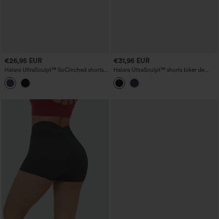
€26,95 EUR
€31,95 EUR
Halara UltraSculpt™ SoCinched shorts
Halara UltraSculpt™ shorts biker de
deportivos de tiro alto que moldean el
yoga 7'' de talle alto con control
abdomen con bolsillos 7''
abdominal y encaje a contraste, con
bolsillo