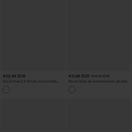
€22,95 EUR
€11,95 EUR
€26,95 EUR
SoCinched 2.5 Shorts motociclista
Shorts biker de entrenamiento de talle
correr secado rápido fruncido controla
alto con control abdominal, estampado
abdomen tiro alto
de cebra, 7'' con bolsillos