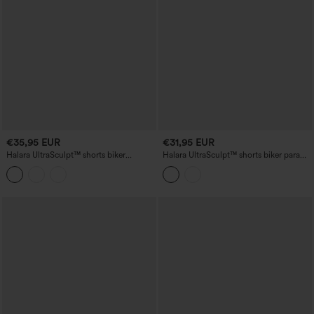
€35,95 EUR
€31,95 EUR
Halara UltraSculpt™ shorts biker
Halara UltraSculpt™ shorts biker para
moldeadores de talle alto 7'' para
yoga 7'' de talle alto con cordón,
entrenamiento, con control del
estampado a cuadros y bolsillos
abdomen y bolsillos