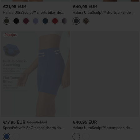
€31,95 EUR
€40,95 EUR
Halara UltraSculpt™ shorts biker de
Halara UltraSculpt™ shorts biker de
entrenamiento 5'' — talle alto, efecto
entrenamiento de talle alto con
+11
scrunch que realza los glúteos, control
estampado de leopardo, fruncido que
de abdomen y con bolsillo, moldeadores
realza los glúteos, control de abdomen,
9'' con bolsillos
Rebajas
€17,95 EUR
€40,95 EUR
€35,95 EUR
SpeedWave™ SoCinched shorts de
Halara UltraSculpt™ estampado de
ciclismo de talle alto 5'' con control
leopardo, talle alto, fruncido que realza
abdominal, antideslizantes, de secado
los glúteos, control de abdomen, shorts