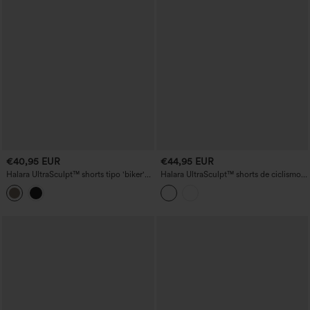
€40,95 EUR
€44,95 EUR
Halara UltraSculpt™ shorts tipo 'biker'
Halara UltraSculpt™ shorts de ciclismo
moldeadores 5'' de tiro alto con control
para entrenamiento con estampado
de abdomen, ropa interior integrada y
camuflaje, talle alto y control
bolsillos
abdominal, 7'' con bolsillos