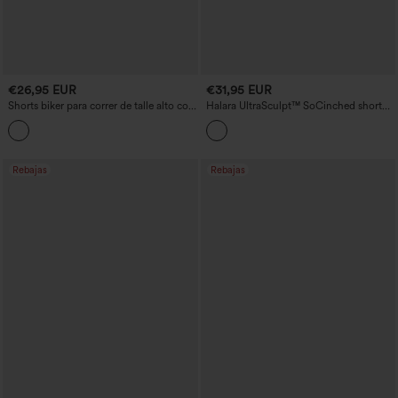
€26,95 EUR
€31,95 EUR
Shorts biker para correr de talle alto con
Halara UltraSculpt™ SoCinched short
control abdominal, con bolsillo y
ciclista de talle alto con control
acabado brillante — 5''
abdominal, bolsillo, malla de contraste
moldeadora para entrenamiento 5''
Rebajas
Rebajas