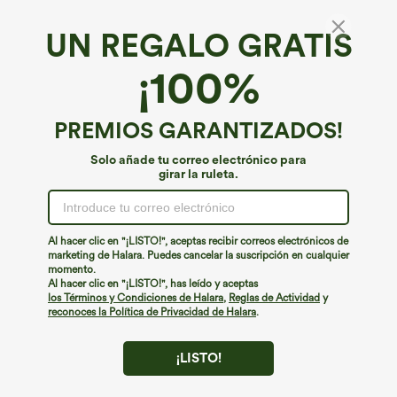
UN REGALO GRATIS
SoftlyZero™*
¡100%
SoftlyZero™ Shorts de yoga y ciclismo de tiro
alto con detalle cruzado, contraste y bolsillos
de encaje, 5'' - UPF50+
4.5
(
80
)
PREMIOS GARANTIZADOS!
€44,95 EUR
Solo añade tu correo electrónico para
girar la ruleta.
Al hacer clic en "¡LISTO!", aceptas recibir correos electrónicos de
marketing de Halara. Puedes cancelar la suscripción en cualquier
momento.
Al hacer clic en "¡LISTO!", has leído y aceptas
los Términos y Condiciones de Halara
,
Reglas de Actividad
y
reconoces la Política de Privacidad de Halara
.
¡LISTO!