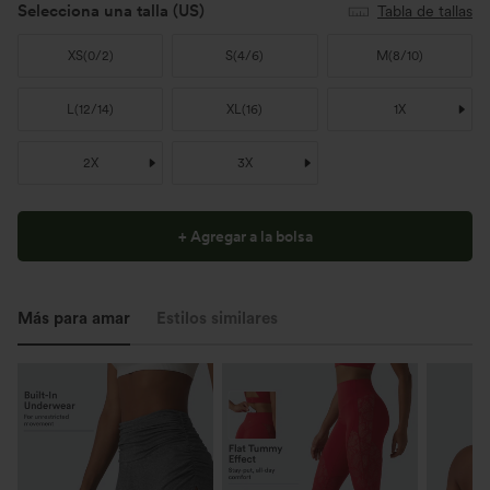
Selecciona una talla
(US)
Tabla de tallas
XS
(
0/2
)
S
(
4/6
)
M
(
8/10
)
L
(
12/14
)
XL
(
16
)
1X
2X
3X
+ Agregar a la bolsa
Más para amar
Estilos similares