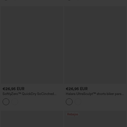
€26,95 EUR
€26,95 EUR
SoftlyZero™ QuickDry SoCinched
Halara UltraSculpt™ shorts biker para
shorts de running de talle alto que
yoga moldeadores de talle alto con
moldean el abdomen y con frunces, 5''
control abdominal, frescos y de secado
rápido, 7'' con bolsillos — UPF50+
Rebajas