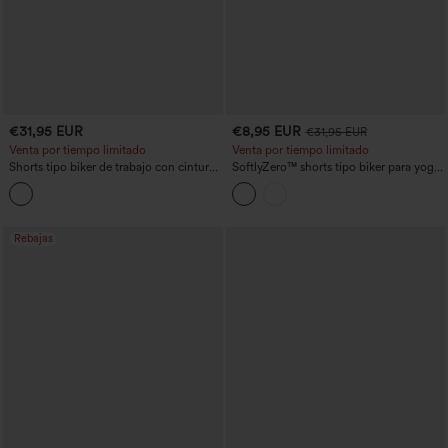
€31,95 EUR
€8,95 EUR
€31,95 EUR
Venta por tiempo limitado
Venta por tiempo limitado
Shorts tipo biker de trabajo con cintura
SoftlyZero™ shorts tipo biker para yoga
alta y bolsillos 8''
de talle alto con cruce, con bolsillos y
antideslizantes, 3'' - UPF50+
Rebajas