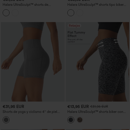
Halara UltraSculpt™ shorts de
Halara UltraSculpt™ shorts tipo biker
entrenamiento de talle alto con bolsillos
para entrenamiento 7'' de tiro alto, que
7''
no se enrollan, control de abdomen
moldeador, con bolsillos
Rebajas
€31,95 EUR
€13,95 EUR
€31,95 EUR
Shorts de yoga y ciclismo 4'' de piel
Halara UltraSculpt™ shorts biker con
sintética, de talle alto y con bolsillos
estampado de leopardo, talle alto,
control abdominal, 9'' con bolsillos