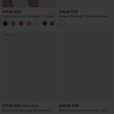
€31,95 EUR
€31,95 EUR
Pantalones cortos Softlyzero™ ciclistas
Halara UltraSculpt™ shorts biker de
yoga liso cruzado tiro alto 3'-UPF50+
yoga 9'' de talle alto con control de
+4
abdomen, encaje a contraste y bolsillo
Rebajas
€17,95 EUR
€26,95 EUR
€26,95 EUR
Shorts biker para yoga de tiro bajo 3''
Shorts crossover de tiro medio, con
con bolsillos
bloques de color y rayas, para yoga y