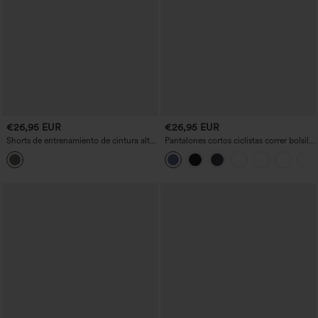
€26,95 EUR
€26,95 EUR
Shorts de entrenamiento de cintura alta
Pantalones cortos ciclistas correr bolsillo
con bolsillos 5''
lateral tiro alto