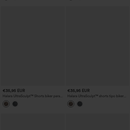
rápido y bolsillos
biker de entrenamiento 7'' con bolsillos
€35,95 EUR
€35,95 EUR
Halara UltraSculpt™ Shorts biker para
Halara UltraSculpt™ shorts tipo biker
entrenamiento 5'' con estampado de
para entrenamiento con estampado de
leopardo, cintura alta, control de
leopardo, talle alto, control de
abdomen, rayas color block y bolsillos
abdomen, franjas en bloques de color,
7'' con bolsillos