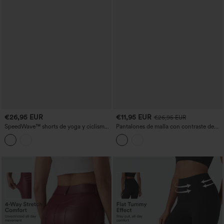
€26,95 EUR
€11,95 EUR
€26,95 EUR
SpeedWave™ shorts de yoga y ciclismo
Pantalones de malla con contraste de
de cintura alta con malla de contraste,
talle alto 7'' con bolsillos, de secado
de secado rápido, 7'' con bolsillos
rápido para yoga