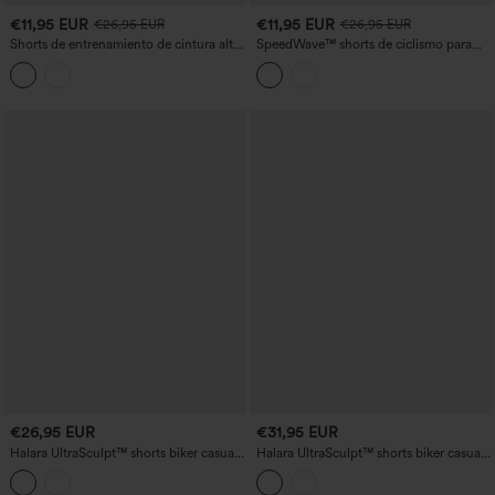
€11,95 EUR
€11,95 EUR
€26,95 EUR
€26,95 EUR
Shorts de entrenamiento de cintura alta
SpeedWave™ shorts de ciclismo para
(5'') con bolsillos
entrenamiento de talle alto con malla de
contraste, de secado rápido, 7'' con
bolsillos
€26,95 EUR
€31,95 EUR
Halara UltraSculpt™ shorts biker casual
Halara UltraSculpt™ shorts biker casual
de cintura alta 5'' con bolsillos
de talle alto 7'' con bolsillos