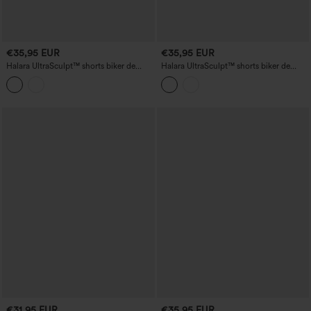
€35,95 EUR
€35,95 EUR
Halara UltraSculpt™ shorts biker de
Halara UltraSculpt™ shorts biker de
entrenamiento con estampado
yoga moldeadores de talle alto, con
camuflaje, cintura alta con control de
banda anti-roll (evita que la cinturilla se
abdomen, 5'' con bolsillos
enrolle), control de abdomen, 5'' con
bolsillos
€31,95 EUR
€35,95 EUR