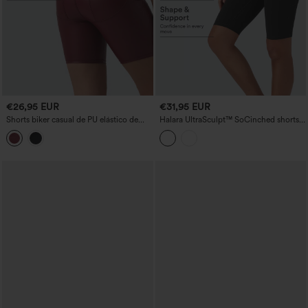
€26,95 EUR
€31,95 EUR
Shorts biker casual de PU elástico de
Halara UltraSculpt™ SoCinched shorts
talle alto, 7'' con bolsillos
de ciclismo de entrenamiento
moldeadores de cintura alta 9'' con
bolsillos — efecto levantaglúteos y
control de abdomen