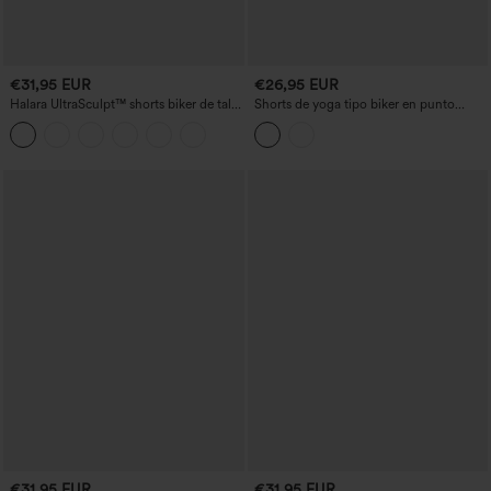
€31,95 EUR
€26,95 EUR
Halara UltraSculpt™ shorts biker de talle
Shorts de yoga tipo biker en punto
alto: efecto lifting de glúteos, control de
acanalado, de cintura alta, con cordón,
abdomen, con bolsillo, 5''
de secado rápido, 6'' con bolsillos -
UPF50+
€31,95 EUR
€31,95 EUR