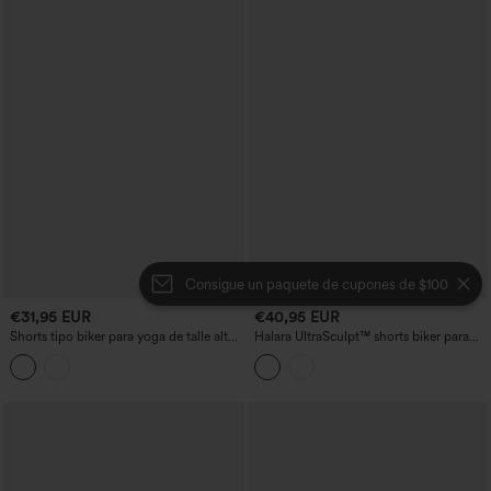
Consigue un paquete de cupones de $100
€31,95 EUR
€40,95 EUR
Shorts tipo biker para yoga de talle alto
Halara UltraSculpt™ shorts biker para
con cordón, a rayas y con bolsillos — 9''
yoga acanalados de talle alto con
control abdominal, 5'' con bolsillos