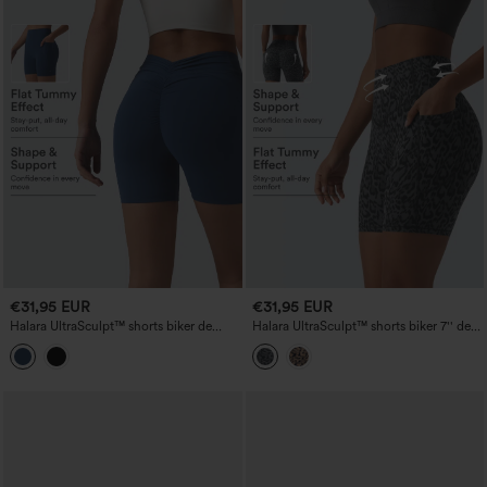
€31,95 EUR
€31,95 EUR
Halara UltraSculpt™ shorts biker de
Halara UltraSculpt™ shorts biker 7'' de
entrenamiento de talle alto con control
talle alto con estampado de leopardo,
abdominal y realce de glúteos, 5'' con
control abdominal y bolsillos
bolsillos