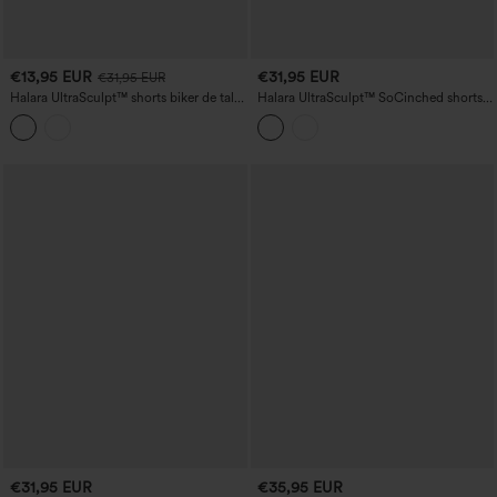
€13,95 EUR
€31,95 EUR
€31,95 EUR
Halara UltraSculpt™ shorts biker de talle
Halara UltraSculpt™ SoCinched shorts
alto con estampado de leopardo,
de encaje de talle alto que moldean el
control abdominal moldeador, 3'' con
abdomen, en colores contrastantes, 5''
bolsillos
con bolsillos
€31,95 EUR
€35,95 EUR