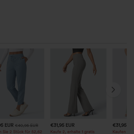
95 EUR
€31,95 EUR
€31,95 E
€40,95 EUR
 Sie 2 Stück für 52,62
Kaufe 2, erhalte 1 gratis
Kaufen Sie 