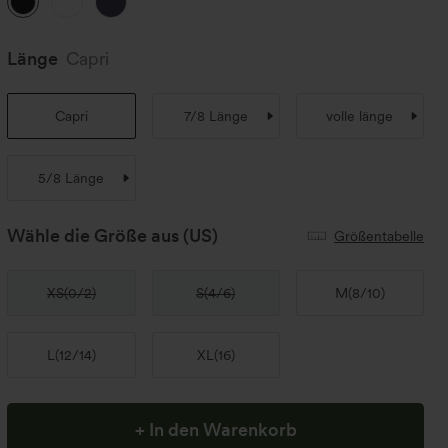
Länge
Capri
Capri
7/8 Länge
volle länge
5/8 Länge
Wähle die Größe aus
(US)
Größentabelle
XS
(
0/2
)
S
(
4/6
)
M
(
8/10
)
L
(
12/14
)
XL
(
16
)
+ In den Warenkorb