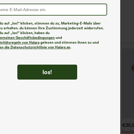
u auf „los!“ klicken, stimmen du zu, Marketing-E-Mails über
zu erhalten. du können Ihre Zustimmung jederzeit widerrufen.
u auf „los!“ klicken, haben du
lgemeinen Geschäftsbedingungen
und
ivitätsregeln von Halara
gelesen und stimmen ihnen zu und
n die Datenschutzrichtlinie von Halara an
.
los!
€44,95 EUR
€31,95 EUR
€35,
€49,95 EUR
€35,95 EUR
aufen Sie 2 Stück für 61,54
Kaufen Sie 2 Stück für 52,62
Kaufen