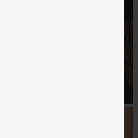
KOSTENLOSER
KOSTENLO
Verkauf
Sondergutschein
Gratisgeschenke
VERSAND
VERSAN