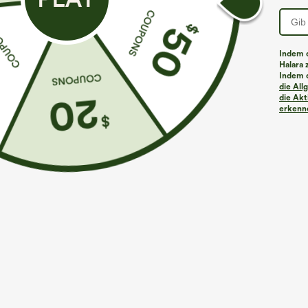
Indem d
Halara 
Indem d
Mehr zum Verlieben
Ähnliche Kleidungsstile
die Al
die Akt
erkenne
€35,95 EUR
€35,95 EUR
Kaufen Sie 2 Stück für 61,54
Kaufe 2, erhalte 1 gratis
K