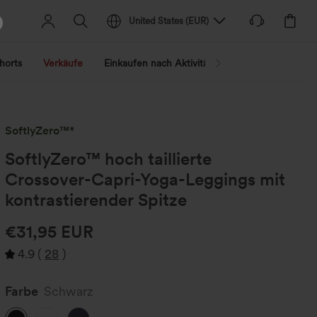
United States
(
EUR
)
horts
Verkäufe
Einkaufen nach Aktivität
Nach Trend shopp
SoftlyZero™*
SoftlyZero™ hoch taillierte
Crossover-Capri-Yoga-Leggings mit
kontrastierender Spitze
€31,95 EUR
4.9
(
28
)
Farbe
Schwarz