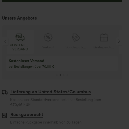
Unsere Angebote
SER
KOSTENLOSER
Verkauf
Sondergutschein
Gratisgeschenke
V
D
VERSAND
Kaufen Sie 2 und e
Kaufe 3 und erhalte 1 gratis
gratis
Kaufen Sie 4 für 3, kaufen Sie 8 für 6
Kaufe 3 für 2, Kaufe 6
für 6
Lieferung an United States/Columbus
Kostenloser Standardversand bei einer Bestellung über
€70,46 EUR
Rückgaberecht
Einfache Rückgabe innerhalb von 30 Tagen