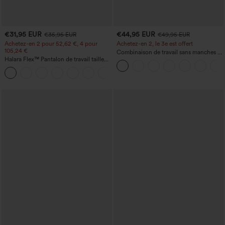
€31,95 EUR
€44,95 EUR
€35,95 EUR
€49,95 EUR
Achetez-en 2 pour 52,62 €, 4 pour
Achetez-en 2, le 3e est offert
105,24 €
Combinaison de travail sans manches à
Halara Flex™ Pantalon de travail taille
encolure bateau, côtés noués, toucher
haute sculptant la silhouette, gainant la
frais, rayée, avec poches — Édition Easy
+10
taille, avec poches, jambe large en
Peezy
micro-gaufre