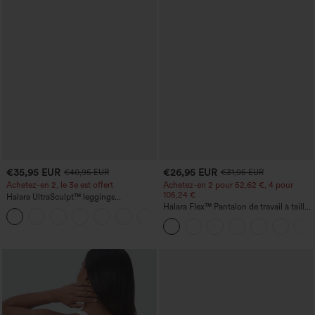
€35,95 EUR
€26,95 EUR
€40,95 EUR
€31,95 EUR
Achetez-en 2, le 3e est offert
Achetez-en 2 pour 52,62 €, 4 pour
105,24 €
Halara UltraSculpt™ leggings
d'entraînement taille haute — fronces
Halara Flex™ Pantalon de travail à taille
+12
liftantes pour le fessier, maintien gainant
haute, jambe large, avec poches, en
du ventre et poche
maille gaufrée