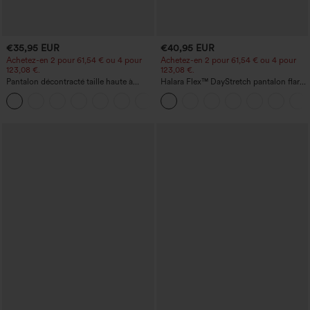
€35,95 EUR
€40,95 EUR
Achetez-en 2 pour 61,54 € ou 4 pour
Achetez-en 2 pour 61,54 € ou 4 pour
123,08 €.
123,08 €.
Pantalon décontracté taille haute à
Halara Flex™ DayStretch pantalon flare
jambe droite, effet lin, avec poches
de travail, taille mi-haute, poche latérale
+5
zippée