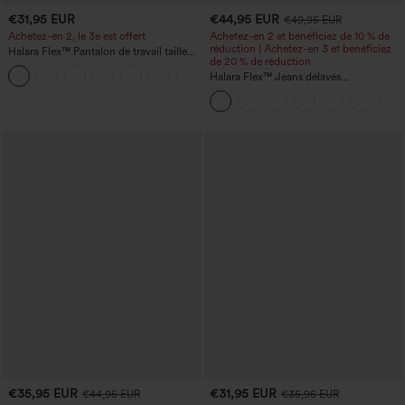
€31,95 EUR
€44,95 EUR
€49,95 EUR
Achetez-en 2, le 3e est offert
Achetez-en 2 et bénéficiez de 10 % de
réduction | Achetez-en 3 et bénéficiez
Halara Flex™ Pantalon de travail taille
de 20 % de réduction
haute avec poche latérale arrière et
+13
légère coupe évasée
Halara Flex™ Jeans délavés
décontractés, coupe baggy à jambe
large, taille basse asymétrique, poches
zippées
€35,95 EUR
€31,95 EUR
€44,95 EUR
€35,95 EUR