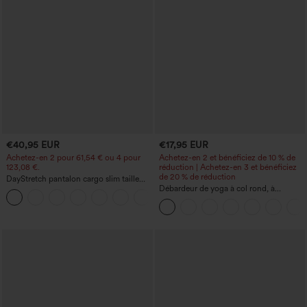
€40,95 EUR
€17,95 EUR
Achetez-en 2 pour 61,54 € ou 4 pour
Achetez-en 2 et bénéficiez de 10 % de
123,08 €.
réduction | Achetez-en 3 et bénéficiez
de 20 % de réduction
DayStretch pantalon cargo slim taille
haute, poches zippées, uni
Débardeur de yoga à col rond, à
+10
fronces, effet rafraîchissant - UPF50+