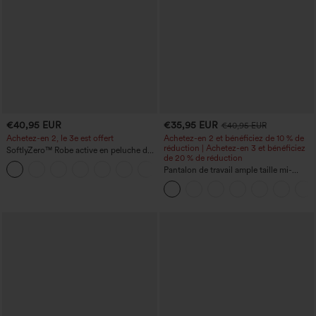
€40,95 EUR
€35,95 EUR
€40,95 EUR
Achetez-en 2, le 3e est offert
Achetez-en 2 et bénéficiez de 10 % de
réduction | Achetez-en 3 et bénéficiez
SoftlyZero™ Robe active en peluche dos
de 20 % de réduction
nu — Édition Hyper Facile
+29
Pantalon de travail ample taille mi-
haute, coupe « barrel » (jambe en forme
de tonneau) avec poches