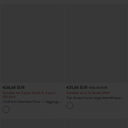
€26,95 EUR
€31,95 EUR
€35,95 EUR
Achetez-en 3 pour 52,62 €, 6 pour
Achetez-en 2, le 3e est offert
105,24 €
Top de sport pour yoga asymétrique
OneForm Seamless Flow — leggings de
(une épaule) à manches longues avec
yoga sans coutures, taille mi-haute, effet
ouverture pour le pouce, ourlet arrondi
gainant pour le ventre et liftant pour les
haut-bas, séchage rapide, soutien-gorge
fesses
intégré.