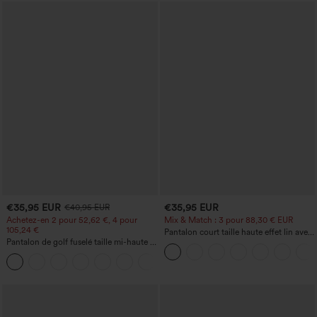
€35,95 EUR
€35,95 EUR
€40,95 EUR
Achetez-en 2 pour 52,62 €, 4 pour
Mix & Match : 3 pour 88,30 € EUR
105,24 €
Pantalon court taille haute effet lin avec
Pantalon de golf fuselé taille mi-haute à
poche zippée
cordon, ourlet incurvé, séchage rapide,
+2
avec poches — UPF40+