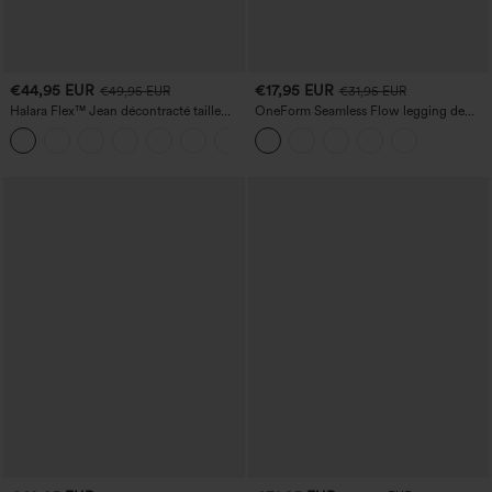
€44,95 EUR
€17,95 EUR
€49,95 EUR
€31,95 EUR
Halara Flex™ Jean décontracté taille
OneForm Seamless Flow legging de
haute, jambe droite, délavé, avec poches
yoga taille haute, gainant pour le ventre
+3
et effet rehausseur de fesses