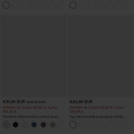
bretelles réglables, fronces et jambes
haute avec poches et coupe droite
+10
larges, avec poches — facile comme
tout
€31,95 EUR
€26,95 EUR
€35,95 EUR
Achetez-en 2 pour 52,62 €, 4 pour
Achetez-en 3 pour 52,62 €, 6 pour
105,24 €
105,24 €
Pantalon taille haute à cordon avec
Top décontracté à encolure ronde,
poches, jambe large et coupe ample,
manches chauve-souris et coupe ample
+15
style décontracté, effet lin