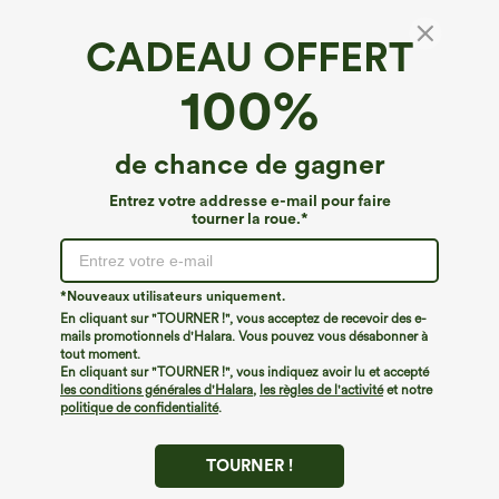
CADEAU OFFERT
SoftlyZero™*
100%
SoftlyZero™ Leggings de yoga 7/8 taille
haute à ceinture croisée, avec poche et
dentelle contrastée, UPF50+
4.8
(
25
)
de chance de gagner
€31,95 EUR
Buy 2, 10% Off | Buy 3, 20% Off
Entrez votre addresse e-mail pour faire
tourner la roue.*
*Nouveaux utilisateurs uniquement.
En cliquant sur "TOURNER !", vous acceptez de recevoir des e-
mails promotionnels d'Halara. Vous pouvez vous désabonner à
tout moment.
En cliquant sur "TOURNER !", vous indiquez avoir lu et accepté
les conditions générales d'Halara
,
les règles de l'activité
et notre
politique de confidentialité
.
TOURNER !