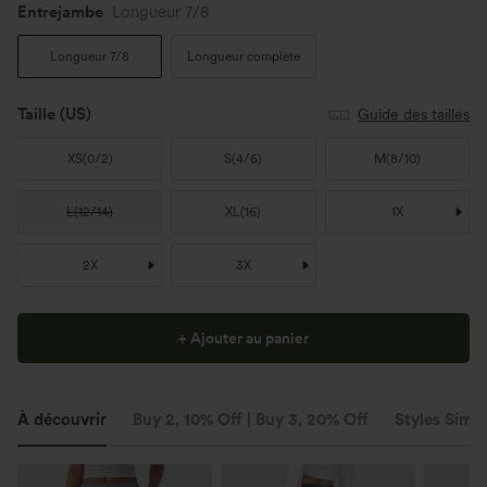
Entrejambe️
Longueur 7/8
Longueur 7/8
Longueur complète
Taille
(US)
Guide des tailles
XS
(
0/2
)
S
(
4/6
)
M
(
8/10
)
L
(
12/14
)
XL
(
16
)
1X
2X
3X
+ Ajouter au panier
À découvrir
Buy 2, 10% Off | Buy 3, 20% Off
Styles Simil