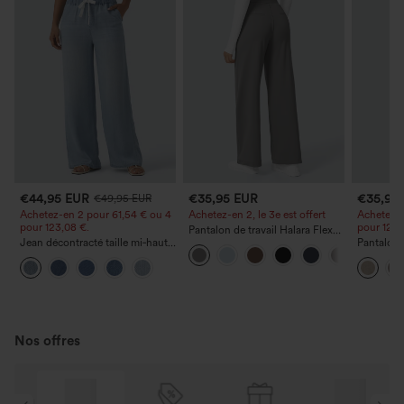
€44,95 EUR
€35,95 EUR
€35,95
€49,95 EUR
Achetez-en 2 pour 61,54 € ou 4
Achetez-en 2, le 3e est offert
Achetez-e
pour 123,08 €.
pour 123,
Pantalon de travail Halara Flex™
Jean décontracté taille mi‑haute,
DayStretch à taille haute, avec
Pantalon 
à cordon de serrage, avec
poches et coupe droite
haute à ja
poches
avec poc
Nos offres