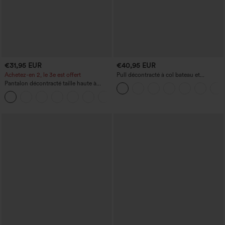
€31,95 EUR
€40,95 EUR
Achetez-en 2, le 3e est offert
Pull décontracté à col bateau et
manches chauve-souris
Pantalon décontracté taille haute à
cordon, coupe large en mélange de lin,
+5
avec poches