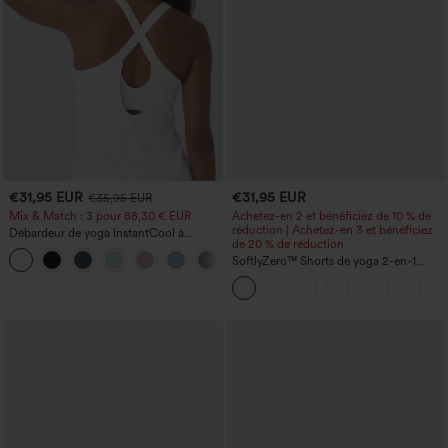
€31,95 EUR
€31,95 EUR
€35,95 EUR
Mix & Match : 3 pour 88,30 € EUR
Achetez-en 2 et bénéficiez de 10 % de
réduction | Achetez-en 3 et bénéficiez
Débardeur de yoga InstantCool à
de 20 % de réduction
encolure en U et ourlet arrondi –
UPF50+
SoftlyZero™ Shorts de yoga 2-en-1
InstantCool, super taille haute, aérés, 5''
avec poches — longueur allongée