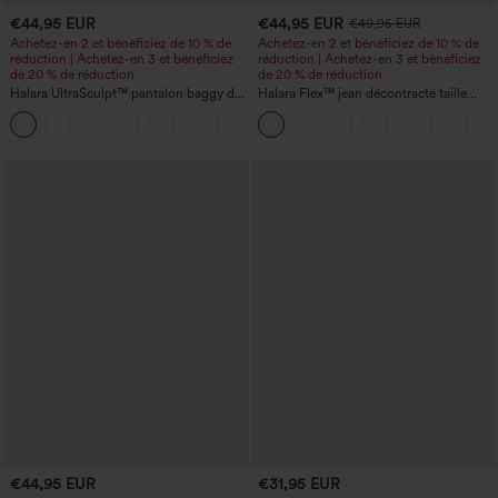
€44,95 EUR
€44,95 EUR
€49,95 EUR
Achetez-en 2 et bénéficiez de 10 % de
Achetez-en 2 et bénéficiez de 10 % de
réduction | Achetez-en 3 et bénéficiez
réduction | Achetez-en 3 et bénéficiez
de 20 % de réduction
de 20 % de réduction
Halara UltraSculpt™ pantalon baggy de
Halara Flex™ jean décontracté taille
yoga taille haute à effet gainant pour le
haute, large, avec poches, ourlet
ventre, à rayures color block, avec
retroussé et effet délavé
poches
€44,95 EUR
€31,95 EUR