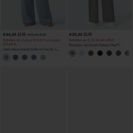
€44,95 EUR
€35,95 EUR
€49,95 EUR
Achetez-en 2 pour 61,54 € ou 4 pour
Achetez-en 2, le 3e est offert
123,08 €.
Pantalon de travail Halara Flex™
Jean décontracté taille mi‑haute, à
DayStretch à taille haute, avec poches et
cordon de serrage, avec poches
coupe droite