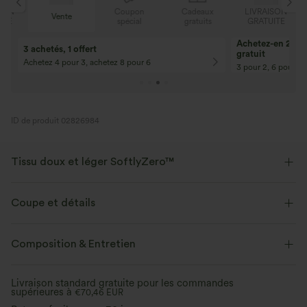
N
Coupon
Cadeaux
LIVRAISON
Vente
E
spécial
gratuits
GRATUITE
Achetez-en 2, ob
3 achetés, 1 offert
gratuit
Achetez 4 pour 3, achetez 8 pour 6
3 pour 2, 6 pour 4,
ID de produit 02826984
Tissu doux et léger SoftlyZero™
Notre tissu signature est léger comme l'air et doux comme du beurre - le
plus proche que vous aurez de ne rien porter.
Coupe et détails
Toucher ultra doux
Extensible dans les 4 sens
Taille croisée
Poches latérales
Yoga et Pilates
Composition & Entretien
Longueur 7 / 8
Taille haute
Ajusté
Tissu respirant
Évacue l’humidité
Livraison standard gratuite pour les commandes
supérieures à
Haute élasticité
€70,46 EUR
Élasticité quatre directions