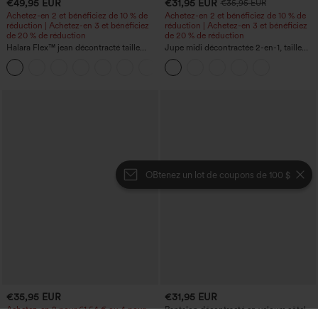
€49,95 EUR
€31,95 EUR
€35,95 EUR
Achetez-en 2 et bénéficiez de 10 % de
Achetez-en 2 et bénéficiez de 10 % de
réduction | Achetez-en 3 et bénéficiez
réduction | Achetez-en 3 et bénéficiez
de 20 % de réduction
de 20 % de réduction
Halara Flex™ jean décontracté taille
Jupe midi décontractée 2-en-1, taille
haute à effet gainant, coupe large, avec
haute à effet gainant, froncée avec
poches
ourlet arrondi, en polaire et PU
OBtenez un lot de coupons de 100 $
€35,95 EUR
€31,95 EUR
Achetez-en 2 pour 61,54 € ou 4 pour
Pantalon décontracté en velours côtelé,