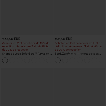
€35,95 EUR
€31,95 EUR
Achetez-en 2 et bénéficiez de 10 % de
Achetez-en 2 et bénéficiez de 10 % de
réduction | Achetez-en 3 et bénéficiez
réduction | Achetez-en 3 et bénéficiez
de 20 % de réduction
de 20 % de réduction
Shorts de yoga SoftlyZero™ Airy 2-en-1
SoftlyZero™ Airy — shorts de yoga
InstantCool, super taille haute, 7" avec
super taille haute 2-en-1 InstantCool
+23
poches
avec poches