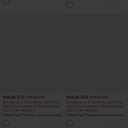
+1
latérales à rabat
manches courtes bouffantes
€49,95 EUR
€44,95 EUR
€53,95 EUR
€49,95 EUR
Achetez-en 2 et bénéficiez de 10 % de
Achetez-en 2 et bénéficiez de 10 % de
réduction | Achetez-en 3 et bénéficiez
réduction | Achetez-en 3 et bénéficiez
de 20 % de réduction
de 20 % de réduction
Halara Flex™ Pantalon de travail fuselé,
Halara Flex™ Salopette décontractée en
uni, taille haute, avec poches
denim lavé à encolure en V avec poche
+8