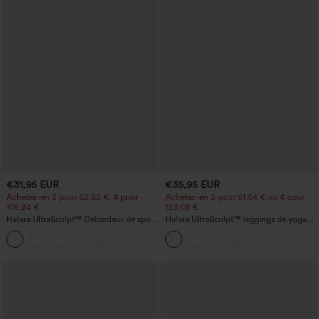
€31,95 EUR
€35,95 EUR
Achetez-en 2 pour 52,62 €, 4 pour
Achetez-en 2 pour 61,54 € ou 4 pour
105,24 €
123,08 €.
Halara UltraSculpt™ Débardeur de sport
Halara UltraSculpt™ leggings de yoga
à col rond et ourlet arrondi
taille haute, gainants avec contrôle du
+11
ventre, coupe bootcut, à poches