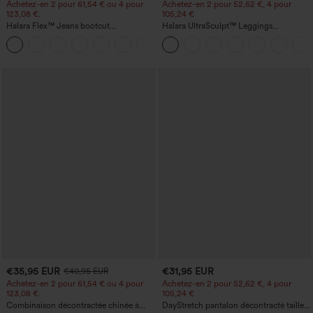
Achetez-en 2 pour 61,54 € ou 4 pour
Achetez-en 2 pour 52,62 €, 4 pour
123,08 €.
105,24 €
Halara Flex™ Jeans bootcut
Halara UltraSculpt™ Leggings
décontractés taille haute, effet délavé,
d'entraînement sculptants taille haute,
+5
avec poches
effet ventre plat, avec poche
€35,95 EUR
€31,95 EUR
€40,95 EUR
Achetez-en 2 pour 61,54 € ou 4 pour
Achetez-en 2 pour 52,62 €, 4 pour
123,08 €.
105,24 €
Combinaison décontractée chinée à
DayStretch pantalon décontracté taille