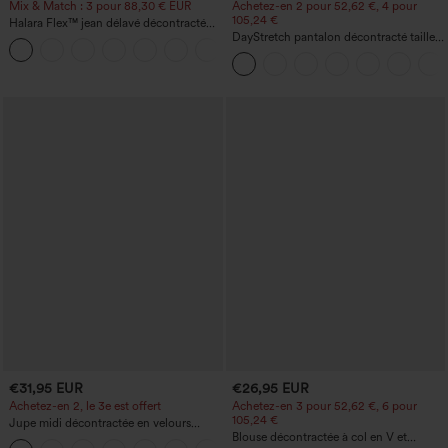
Mix & Match : 3 pour 88,30 € EUR
Achetez-en 2 pour 52,62 €, 4 pour
105,24 €
Halara Flex™ jean délavé décontracté
taille haute à poches, coupe baggy à
DayStretch pantalon décontracté taille
+2
jambe large
haute à jambe en forme de tonneau
avec poches
€31,95 EUR
€26,95 EUR
Achetez-en 2, le 3e est offert
Achetez-en 3 pour 52,62 €, 6 pour
105,24 €
Jupe midi décontractée en velours
côtelé, taille mi-haute, poches avant
Blouse décontractée à col en V et